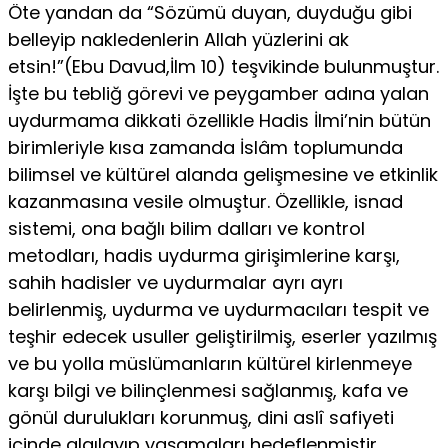
Öte yandan da “Sözümü duyan, duyduğu gibi
belleyip nak­ledenlerin Allah yüzlerini ak
etsin!”(Ebu Davud,İlm 10) teşvikinde bulunmuştur.
İşte bu tebliğ görevi ve peygamber adına yalan
uydurmama dikkati özellikle Hadis İlmi’nin bütün
birimleriyle kısa zamanda İslâm toplumunda
bilimsel ve kültürel alanda gelişmesine ve et­kinlik
kazanmasına vesile olmuştur. Özellikle, isnad
sistemi, ona bağlı bilim dalları ve kontrol
metodları, hadis uydurma girişimleri­ne karşı,
sahih hadisler ve uydurmalar ayrı ayrı
belirlenmiş, uy­durma ve uydurmacıları tespit ve
teşhir edecek usuller geliştiril­miş, eserler yazılmış
ve bu yolla müslümanların kültürel kirlenme­ye
karşı bilgi ve bilinçlenmesi sağlanmış, kafa ve
gönül durulukları korunmuş, dini aslî safiyeti
içinde algılayıp yaşamaları hedeflen­miştir.