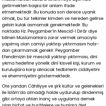
getirmekten başka bir anlam ifade
etmemektedir. Bu konuda son derece uyanık
olmak, bu tür telkinler kimden ve nereden gelirse
gelsin kulak asmamak gerekmektedir. Bu
noktada Hz. Peygamber’in Mescid-i Dırâr diye
bilinen Müslümanlara zarar vermek amacıyla
yapılmış olan camiyi yaktırıp yıktırmasını hatır­
dan çıkarmamak gerekir. Peygamber
Efendimizin bir mescidi yak­tırıp yıktırması, dini
yıkma hedefine yönelik dinî kisveli kişi, kurum ve
kuruluşlara karşı alınacak tedbirlerin ciddiyetini
ve ehemmiye­tini göstermektedir.
Öte yandan Câhiliyye ve şirk kültür ve gelenekleri
ile İslâm’da olmadığı halde uydurulup dindenmiş
gibi ortaya atılan inanç ve uygulama demek
olan bid’at ve hurâfelere ve bunlara âlet