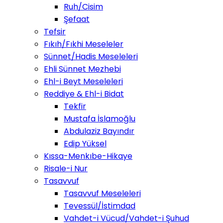
Ruh/Cisim
Şefaat
Tefsir
Fıkıh/Fıkhi Meseleler
Sünnet/Hadis Meseleleri
Ehli Sünnet Mezhebi
Ehl-i Beyt Meseleleri
Reddiye & Ehl-i Bidat
Tekfir
Mustafa İslamoğlu
Abdulaziz Bayındır
Edip Yüksel
Kıssa-Menkıbe-Hikaye
Risale-i Nur
Tasavvuf
Tasavvuf Meseleleri
Tevessül/İstimdad
Vahdet-i Vücud/Vahdet-i Şuhud