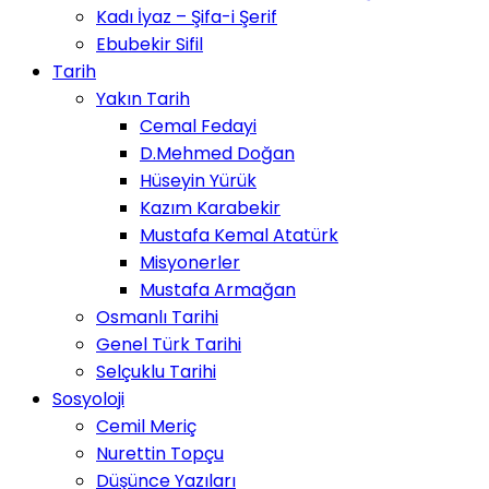
Kadı İyaz – Şifa-i Şerif
Ebubekir Sifil
Tarih
Yakın Tarih
Cemal Fedayi
D.Mehmed Doğan
Hüseyin Yürük
Kazım Karabekir
Mustafa Kemal Atatürk
Misyonerler
Mustafa Armağan
Osmanlı Tarihi
Genel Türk Tarihi
Selçuklu Tarihi
Sosyoloji
Cemil Meriç
Nurettin Topçu
Düşünce Yazıları