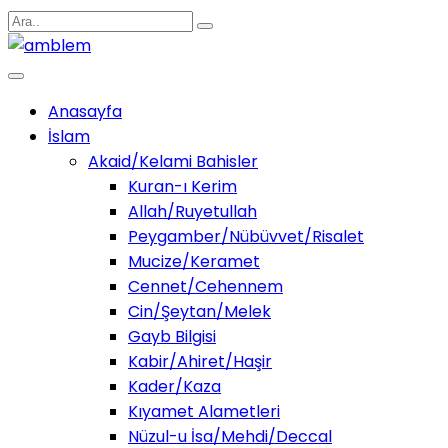
Anasayfa
İslam
Akaid/Kelami Bahisler
Kuran-ı Kerim
Allah/Ruyetullah
Peygamber/Nübüvvet/Risalet
Mucize/Keramet
Cennet/Cehennem
Cin/Şeytan/Melek
Gayb Bilgisi
Kabir/Ahiret/Haşir
Kader/Kaza
Kıyamet Alametleri
Nüzul-u İsa/Mehdi/Deccal