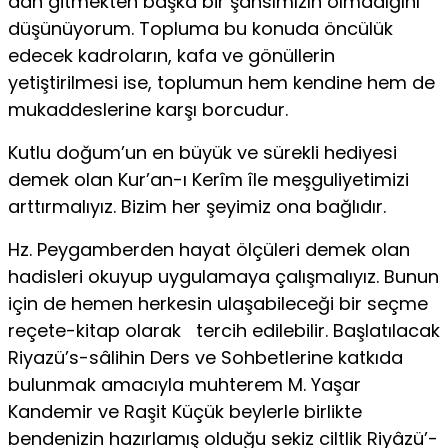
dan gitmekten başka bir şansımızın olmadığını
düşünüyorum. Topluma bu konuda öncülük
edecek kadroların, kafa ve gönülle­rin
yetiştirilmesi ise, toplumun hem kendine hem de
mukaddesle­rine karşı borcudur.
Kutlu doğum’un en büyük ve sürekli hediyesi
demek olan Kur’an-ı Kerîm île meşguliyetimizi
arttırmalıyız. Bizim her şeyimiz ona bağlıdır.
Hz. Peygamberden hayat ölçüleri demek olan
hadisleri oku­yup uygulamaya çalışmalıyız. Bunun
için de hemen herkesin ula­şabileceği bir seçme
reçete-kitap olarak tercih edilebilir. Başlatılacak
Riyazü’s-sâlihin Ders ve Sohbetlerine katkıda
bulunmak amacıyla muhterem M. Yaşar
Kandemir ve Raşit Küçük beylerle birlikte
bendenizin hazırlamış olduğu sekiz ciltlik Riyâzü’-