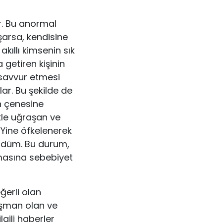
ır. Bu anormal
şarsa, kendisine
kıllı kimsenin sık
getiren ki­şinin
tasavvur etmesi
ar. Bu şekilde de
in çenesine
kle uğraşan ve
Yine öfkele­nerek
rdüm. Bu durum,
masına sebebiyet
eğerli olan
işman olan ve
gili haberler