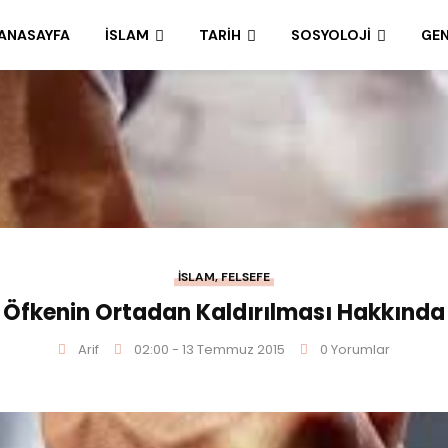
ANASAYFA
İSLAM
TARIH
SOSYOLOJI
GEN
İSLAM
,
FELSEFE
Öfkenin Ortadan Kaldırılması Hakkında
Arif
02:00 - 13 Temmuz 2015
0 Yorumlar