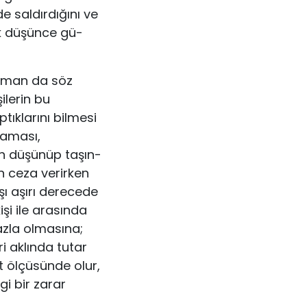
de saldırdığını ve
ek düşünce gü­
zaman da söz
ilerin bu
tıklarını bilmesi
maması,
n düşünüp taşın­
n ceza verirken
rşı aşırı derecede
işi ile arasında
azla olmasına;
i aklında tu­tar
t ölçüsünde olur,
i bir zarar