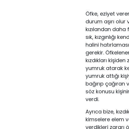
Öfke, eziyet vere
durum aşırı olur 
kızılandan daha f
sık, kızgınlığı k
halini hatırlamas
gerekir. Öfkelene
kız­dıkları kişide
yumruk atarak ke
yumruk attığı ki
bağırıp çağıran
söz konusu kişi
verdi.
Ayrıca bize, kızdı
kimselere elem v
verdikleri zararı