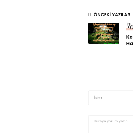
ÖNCEKI YAZILAR
İS
FE
Ke
Ha