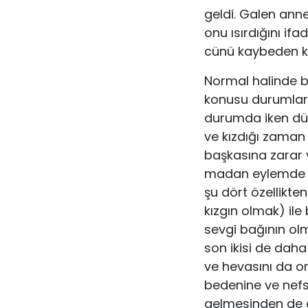
geldi. Galen annes
onu ısırdığını if
cünü kaybeden kim
Normal halinde b
konusu durumları 
durumda iken düşü
ve kızdığı zama
başkasına zarar 
madan eylemde bu
şu dört özellikten
kızgın ol­mak) ile
sevgi bağının olm
son ikisi de daha 
ve hevasını da on
bedenine ve nef
gelmesin­den de 