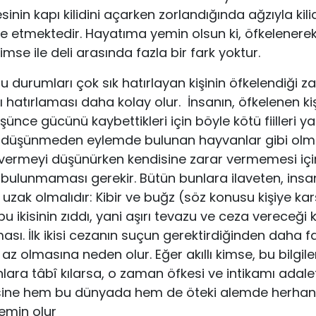
inin kapı kilidini açarken zorlandı­ğında ağzıyla kili
ade et­mektedir. Hayatıma yemin olsun ki, öfkelener
se ile deli arasında fazla bir fark yoktur.
u durumları çok sık hatırlayan kişinin öfkelendiği 
hatırlaması da­ha kolay olur. İnsanın, öfkelenen kiş
nce gücünü kaybettikleri için böyle kötü fiilleri yap
n düşünmeden eylemde bulunan hayvanlar gibi ol
vermeyi düşünürken kendisine zarar vermemesi içi
lunmaması gerekir. Bütün bunlara ilave­ten, insa
 uzak olmalıdır: Ki­bir ve buğz (söz konusu kişiye ka
 bu ikisinin zıddı, yani aşırı tevazu ve ceza vereceği k
ası. İlk ikisi cezanın suçun gerektirdiğinden daha f
az ol­masına neden olur. Eğer akıllı kimse, bu bilgiler
lara tâbî kılarsa, o zaman öfkesi ve inti­kamı adale
sine hem bu dünyada hem de öteki alemde herhang
emin olur