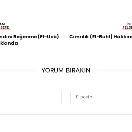
LAM
İS
LSEFE
FELS
ndini Beğenme (el-Ucb)
Cimrilik (el-Buhl) Hakkı
kkında
YORUM BIRAKIN