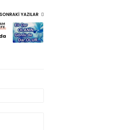
SONRAKI YAZILAR
LAM
EFE
nda