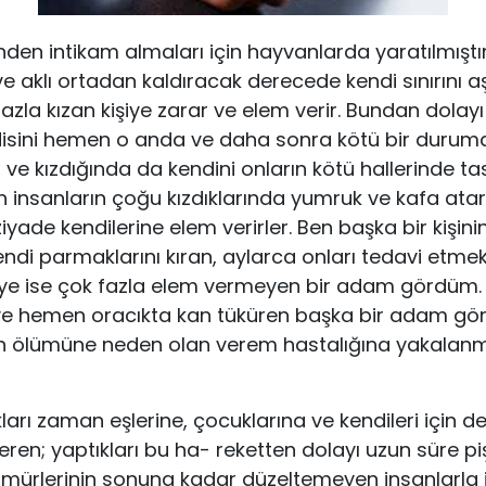
nden intikam almaları için hayvanlar­da yaratılmışt
ve aklı ortadan kaldıracak derecede kendi sınırını a
azla kızan kişiye zarar ve elem verir. Bundan dolayı a
endi­sini hemen o anda ve daha sonra kötü bir duruma 
ı ve kızdığında da kendini onların kö­tü hallerinde 
n insanların çoğu kızdıklarında yumruk ve kafa atarl
n ziyade kendilerine elem verirler. Ben başka bir kişin
ndi parmaklarını kıran, ay­larca onları tedavi etme
şiye ise çok fazla elem vermeyen bir adam gördüm. 
 ve hemen oracıkta kan tüküren başka bir adam gö
nin ölümüne neden olan verem hastalığına yakalan
kları zaman eşlerine, çocuklarına ve kendi­leri için d
eren; yaptıkları bu ha- reketten dolayı uzun süre p
 ömürlerinin sonuna kadar düzeltemeyen insanlarla il