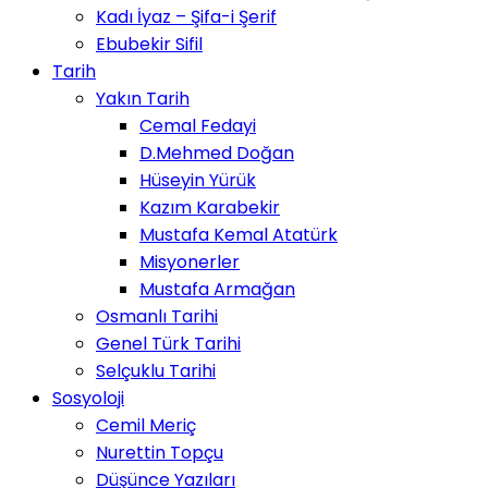
Kadı İyaz – Şifa-i Şerif
Ebubekir Sifil
Tarih
Yakın Tarih
Cemal Fedayi
D.Mehmed Doğan
Hüseyin Yürük
Kazım Karabekir
Mustafa Kemal Atatürk
Misyonerler
Mustafa Armağan
Osmanlı Tarihi
Genel Türk Tarihi
Selçuklu Tarihi
Sosyoloji
Cemil Meriç
Nurettin Topçu
Düşünce Yazıları