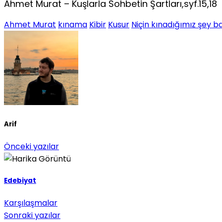
Ahmet Murat – Kuşlarla Sohbetin Şartları,syf.15,18
Ahmet Murat
kınama
Kibir
Kusur
Niçin kınadığımız şey b
Arif
Önceki yazılar
Edebiyat
Karşılaşmalar
Sonraki yazılar