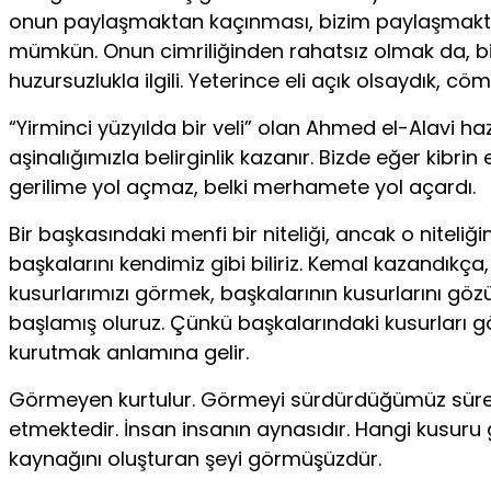
onun paylaşmaktan kaçınması, bizim paylaşmaktan 
mümkün. Onun cimriliğinden rahatsız olmak da, bi
huzursuzlukla ilgili. Yeterince eli açık olsaydık, 
“Yirminci yüzyılda bir veli” olan Ahmed el-Alavi hazre
aşinalığımızla belirginlik kazanır. Bizde eğer kibri
gerilime yol açmaz, belki merhamete yol açardı.
Bir başkasındaki menfi bir niteliği, ancak o niteliğin
başkalarını kendimiz gibi biliriz. Kemal kazandık
kusurlarımızı görmek, başkalarının kusurlarını g
başlamış oluruz. Çünkü başkalarındaki kusurları gö
kurutmak anlamına gelir.
Görmeyen kurtulur. Görmeyi sürdürdüğümüz sürece,
etmektedir. İnsan insanın aynasıdır. Hangi kusur
kaynağını oluşturan şeyi görmüşüzdür.