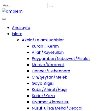
Anasayfa
İslam
Akaid/Kelami Bahisler
Kuran-ı Kerim
Allah/Ruyetullah
Peygamber/Nübüvvet/Risalet
Mucize/Keramet
Cennet/Cehennem
Cin/Şeytan/Melek
Gayb Bilgisi
Kabir/Ahiret/Haşir
Kader/Kaza
Kıyamet Alametleri
Nüzul-u İsa/Mehdi/Deccal