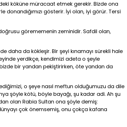
un bizdeki köküne müracaat etmek gerekir. Bizde ona
e donandığımızı gösterir. İyi olan, iyi görür. Tersi
a doğrusu görememenin zeminidir. Safdil olan,
e daha da kökleşir. Bir şeyi kınamayı sürekli hale
zeyinde yerdikçe, kendimizi adeta o şeyle
 bizde bir yandan pekiştirirken, öte yandan da
sediğimizi, o şeye nasıl meftun olduğumuzu da dile
nya şöyle kötü, böyle bayağı, şu kadar adi. Ah şu
rdan olan Rabia Sultan ona şöyle demiş:
n dünyayı çok önemsemiş, onu çokça kafana