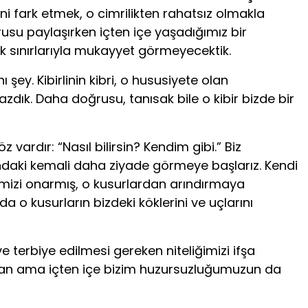
 fark etmek, o cimrilikten rahatsız olmakla
su paylaşırken içten içe yaşadığımız bir
lik sınırlarıyla mukayyet görmeyecektik.
ı şey. Kibirlinin kibri, o hususiyete olan
mazdık. Daha doğrusu, tanısak bile o kibir bizde bir
z vardır: “Nasıl bilirsin? Kendim gibi.” Biz
ındaki kemali daha ziyade görmeye başlarız. Kendi
imizi onarmış, o kusurlardan arındırmaya
o kusurların bizdeki köklerini ve uçlarını
terbiye edilmesi gereken niteliğimizi ifşa
unan ama içten içe bizim huzursuzluğumuzun da