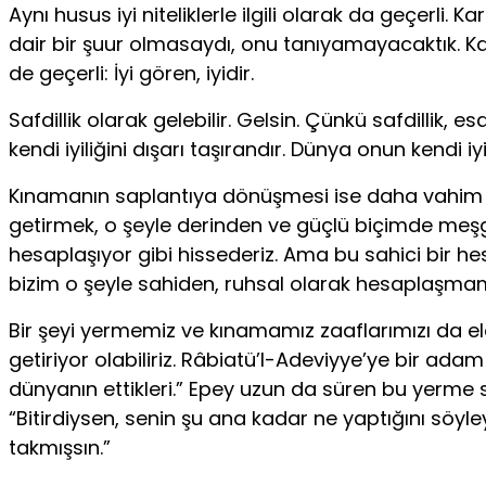
Aynı husus iyi niteliklerle ilgili olarak da geçerli
dair bir şuur olmasaydı, onu tanıyamayacaktık. Karşım
de geçerli: İyi gören, iyidir.
Safdillik olarak gelebilir. Gelsin. Çünkü safdilli
kendi iyiliğini dışarı taşırandır. Dünya onun kendi i
Kınamanın saplantıya dönüşmesi ise daha vahim bir
getirmek, o şeyle derinden ve güçlü biçimde meşguli
hesaplaşıyor gibi hissederiz. Ama bu sahici bir he
bizim o şeyle sahiden, ruhsal olarak hesaplaşma
Bir şeyi yermemiz ve kınamamız zaaflarımızı da ele
getiriyor olabiliriz. Râbiatü’l-Adeviyye’ye bir a
dünyanın ettikleri.” Epey uzun da süren bu yerme
“Bitirdiysen, senin şu ana kadar ne yaptığını s
takmışsın.”