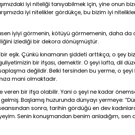
. Karşımızdaki iyi niteliği tanıyabilmek için, yine on
ızda iyi nitelikler gördükçe, bu bizim iyi niteliklerl
k, esasen iyiyi görmenin, kötüyü görmemenin, daha d
yiliğini izlediği bir dekora dönüşmüştür.
 eşik. Çünkü kınamanın şiddeti arttıkça, o şey bizd
yetimizin bir ifşası, demektir. O şeyi lafta, dil dü
saplaşma değildir. Belki tersinden bu yerme, o şeyi
mıza mani olmaktadır.
 veren bir ifşa olabilir. Yani o şeyi ne kadar önem
dam gelmiş. Başlamış huzurunda dünyayı yermeye: “Dü
 seansından sonra, tarihin gördüğü en dev kadınla
öyleyeyim. Senin konuşmandan benim anladığım, se