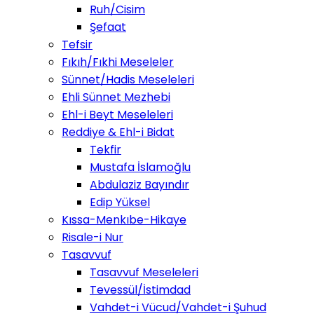
Ruh/Cisim
Şefaat
Tefsir
Fıkıh/Fıkhi Meseleler
Sünnet/Hadis Meseleleri
Ehli Sünnet Mezhebi
Ehl-i Beyt Meseleleri
Reddiye & Ehl-i Bidat
Tekfir
Mustafa İslamoğlu
Abdulaziz Bayındır
Edip Yüksel
Kıssa-Menkıbe-Hikaye
Risale-i Nur
Tasavvuf
Tasavvuf Meseleleri
Tevessül/İstimdad
Vahdet-i Vücud/Vahdet-i Şuhud