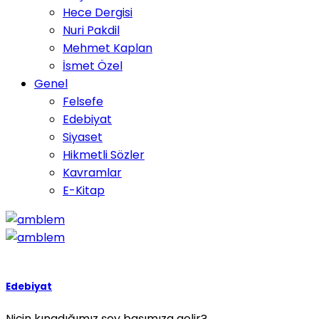
Hece Dergisi
Nuri Pakdil
Mehmet Kaplan
İsmet Özel
Genel
Felsefe
Edebiyat
Siyaset
Hikmetli Sözler
Kavramlar
E-Kitap
Edebiyat
Niçin kınadığımız şey başımıza gelir?