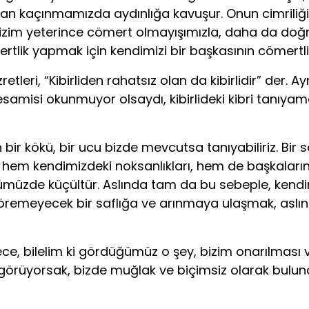
kaçınmamızda aydınlığa kavuşur. Onun cimriliğini
zim yeterince cömert olmayışımızla, daha da doğru
cömertlik yapmak için kendimizi bir başkasının cömert
tleri, “Kibirliden rahatsız olan da kibirlidir” der. Ayn
n esamisi okunmuyor olsaydı, kibirlideki kibri tanıya
 bir kökü, bir ucu bizde mevcutsa tanıyabiliriz. Bir sö
ça, hem kendimizdeki noksanlıkları, hem de başkalar
özümüzde küçültür. Aslında tam da bu sebeple, kend
remeyecek bir saflığa ve arınmaya ulaşmak, aslında 
 bilelim ki gördüğümüz o şey, bizim onarılması ve 
u görüyorsak, bizde muğlak ve biçimsiz olarak bul