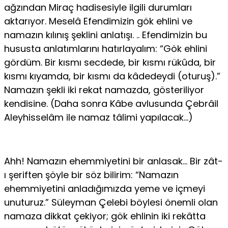
ağzından Miraç hadisesiyle ilgili durumları
aktarıyor. Meselâ Efendimizin gök ehlini ve
namazın kılınış şeklini anlatışı. .. Efendimizin bu
hususta anlatımlarını hatırlayalım: “Gök ehlini
gördüm. Bir kısmı secdede, bir kısmı rükûda, bir
kısmı kıyamda, bir kısmı da kâdedeydi (oturuş).”
Namazın şekli iki rekat namazda, gösteriliyor
kendisine. (Daha sonra Kâbe avlusunda Çebrâil
Aleyhisselâm ile namaz tâlimi yapılacak…)
Ahh! Namazın ehemmiyetini bir anlasak… Bir zât-
ı şeriften şöyle bir söz bilirim: “Namazın
ehemmiyetini anladığımızda yeme ve içmeyi
unuturuz.” Süleyman Çelebi böylesi önemli olan
namaza dikkat çekiyor; gök ehlinin iki rekâtta