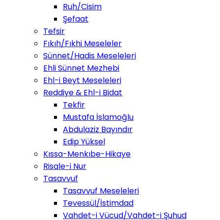
Ruh/Cisim
Şefaat
Tefsir
Fıkıh/Fıkhi Meseleler
Sünnet/Hadis Meseleleri
Ehli Sünnet Mezhebi
Ehl-i Beyt Meseleleri
Reddiye & Ehl-i Bidat
Tekfir
Mustafa İslamoğlu
Abdulaziz Bayındır
Edip Yüksel
Kıssa-Menkıbe-Hikaye
Risale-i Nur
Tasavvuf
Tasavvuf Meseleleri
Tevessül/İstimdad
Vahdet-i Vücud/Vahdet-i Şuhud