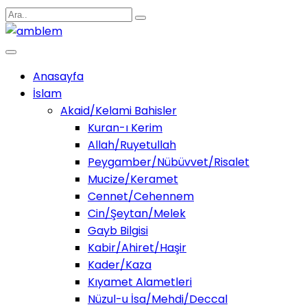
Anasayfa
İslam
Akaid/Kelami Bahisler
Kuran-ı Kerim
Allah/Ruyetullah
Peygamber/Nübüvvet/Risalet
Mucize/Keramet
Cennet/Cehennem
Cin/Şeytan/Melek
Gayb Bilgisi
Kabir/Ahiret/Haşir
Kader/Kaza
Kıyamet Alametleri
Nüzul-u İsa/Mehdi/Deccal