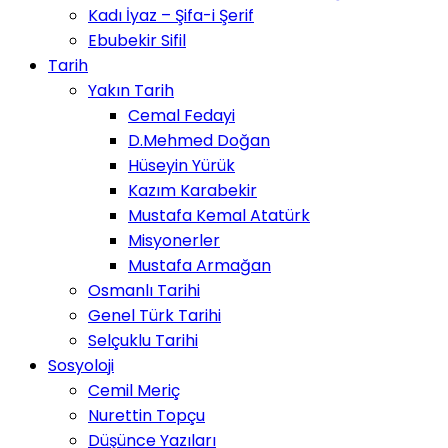
Kadı İyaz – Şifa-i Şerif
Ebubekir Sifil
Tarih
Yakın Tarih
Cemal Fedayi
D.Mehmed Doğan
Hüseyin Yürük
Kazım Karabekir
Mustafa Kemal Atatürk
Misyonerler
Mustafa Armağan
Osmanlı Tarihi
Genel Türk Tarihi
Selçuklu Tarihi
Sosyoloji
Cemil Meriç
Nurettin Topçu
Düşünce Yazıları