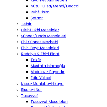
Kıyamet Alametleri
Nüzul-u İsa/Mehdi/Deccal
Ruh/Cisim
Şefaat
Tefsir
Fıkıh/Fıkhi Meseleler
Sünnet/Hadis Meseleleri
Ehli Sünnet Mezhebi
Ehl-i Beyt Meseleleri
Reddiye & Ehl-i Bidat
Tekfir
Mustafa İslamoğlu
Abdulaziz Bayındır
Edip Yüksel
Kıssa-Menkıbe-Hikaye
Risale-i Nur
Tasavvuf
Tasavvuf Meseleleri