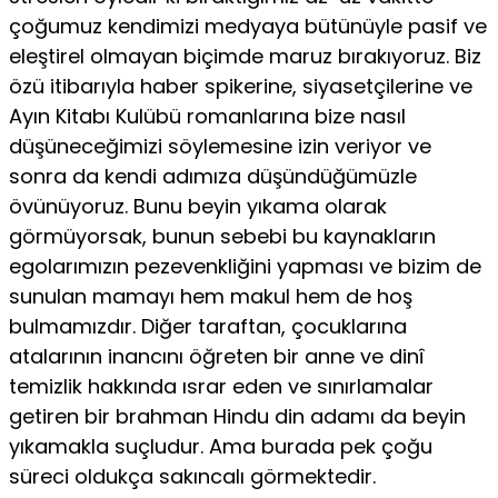
çoğumuz kendimizi medyaya bütünüyle pasif ve
eleştirel olmayan biçimde ma­ruz bırakıyoruz. Biz
özü itibarıyla haber spikerine, siyasetçilerine ve
Ayın Kitabı Kulübü romanlarına bize nasıl
düşüneceğimizi söyleme­sine izin veriyor ve
sonra da kendi adımıza düşündüğümüzle
övünü­yoruz. Bunu beyin yıkama olarak
görmüyorsak, bunun sebebi bu kay­nakların
egolarımızın pezevenkliğini yapması ve bizim de
sunulan ma­mayı hem makul hem de hoş
bulmamızdır. Diğer taraftan, çocukları­na
atalarının inancını öğreten bir anne ve dinî
temizlik hakkında ıs­rar eden ve sınırlamalar
getiren bir brahman Hindu din adamı da be­yin
yıkamakla suçludur. Ama burada pek çoğu
süreci oldukça sakın­calı görmektedir.