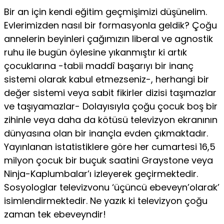
Bir an için kendi eğitim geçmişimizi düşünelim.
Evlerimizden nasıl bir formasyonla geldik? Çoğu
annelerin beyinleri çağımızın liberal ve agnostik
ruhu ile bugün öylesine yıkanmıştır ki artık
çocuklarına -ta­bii maddî başarıyı bir inanç
sistemi olarak kabul etmezseniz-, herhan­gi bir
değer sistemi veya sabit fikirler dizisi taşımazlar
ve taşıyamazlar- Dolayısıyla çoğu çocuk boş bir
zihinle veya daha da kötüsü televizyon ekranının
dünyasına olan bir inançla evden çıkmaktadır.
Yayınla­nan istatistiklere göre her cumartesi 16,5
milyon çocuk bir buçuk saa­tini Graystone veya
Ninja-Kaplumbalar’ı izleyerek geçirmektedir.
Sos­yologlar televizvonu ‘üçüncü ebeveyn’olarak’
isimlendirmektedir. Ne yazık ki televizyon çoğu
zaman tek ebeveyndir!