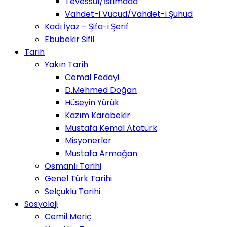
Tevessül/İstimdad
Vahdet-i Vücud/Vahdet-i Şuhud
Kadı İyaz – Şifa-i Şerif
Ebubekir Sifil
Tarih
Yakın Tarih
Cemal Fedayi
D.Mehmed Doğan
Hüseyin Yürük
Kazım Karabekir
Mustafa Kemal Atatürk
Misyonerler
Mustafa Armağan
Osmanlı Tarihi
Genel Türk Tarihi
Selçuklu Tarihi
Sosyoloji
Cemil Meriç