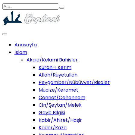
Anasayfa
İslam
Akaid/Kelami Bahisler
Kuran-ı Kerim
Allah/Ruyetullah
Peygamber/Nübüvvet/Risalet
Mucize/Keramet
Cennet/Cehennem
Cin/Şeytan/Melek
Gayb Bilgisi
Kabir/Ahiret/Haşir
Kader/Kaza