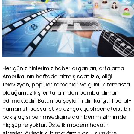
Her gün zihinlerimiz haber organları, ortalama
Amerikalının haftada altmış saat izle, eliği
televizyon, popüler romanlar ve günlük temasta
olduğumuz kişiler tarafından bombardıman
edilmektedir. Bütün bu şeylerin din kar­şıtı, liberal-
hümanist, sosyalist ve az-çok şüpheci-ateist bir
bakış açı­sı benimsediğine dair benim zihnimde
hiç şüphe yoktur. Üstelik mo­dern hayatın
stresleri öyledir ki bıraktığımız az-uz vakitte