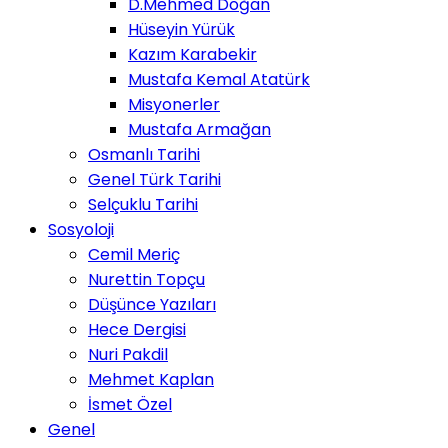
D.Mehmed Doğan
Hüseyin Yürük
Kazım Karabekir
Mustafa Kemal Atatürk
Misyonerler
Mustafa Armağan
Osmanlı Tarihi
Genel Türk Tarihi
Selçuklu Tarihi
Sosyoloji
Cemil Meriç
Nurettin Topçu
Düşünce Yazıları
Hece Dergisi
Nuri Pakdil
Mehmet Kaplan
İsmet Özel
Genel