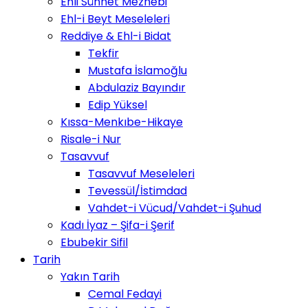
Ehli Sünnet Mezhebi
Ehl-i Beyt Meseleleri
Reddiye & Ehl-i Bidat
Tekfir
Mustafa İslamoğlu
Abdulaziz Bayındır
Edip Yüksel
Kıssa-Menkıbe-Hikaye
Risale-i Nur
Tasavvuf
Tasavvuf Meseleleri
Tevessül/İstimdad
Vahdet-i Vücud/Vahdet-i Şuhud
Kadı İyaz – Şifa-i Şerif
Ebubekir Sifil
Tarih
Yakın Tarih
Cemal Fedayi