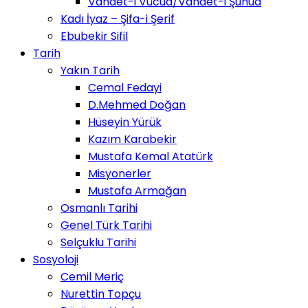
Vahdet-i Vücud/Vahdet-i Şuhud
Kadı İyaz – Şifa-i Şerif
Ebubekir Sifil
Tarih
Yakın Tarih
Cemal Fedayi
D.Mehmed Doğan
Hüseyin Yürük
Kazım Karabekir
Mustafa Kemal Atatürk
Misyonerler
Mustafa Armağan
Osmanlı Tarihi
Genel Türk Tarihi
Selçuklu Tarihi
Sosyoloji
Cemil Meriç
Nurettin Topçu