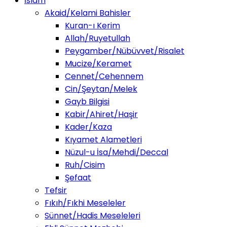
İslam
Akaid/Kelami Bahisler
Kuran-ı Kerim
Allah/Ruyetullah
Peygamber/Nübüvvet/Risalet
Mucize/Keramet
Cennet/Cehennem
Cin/Şeytan/Melek
Gayb Bilgisi
Kabir/Ahiret/Haşir
Kader/Kaza
Kıyamet Alametleri
Nüzul-u İsa/Mehdi/Deccal
Ruh/Cisim
Şefaat
Tefsir
Fıkıh/Fıkhi Meseleler
Sünnet/Hadis Meseleleri