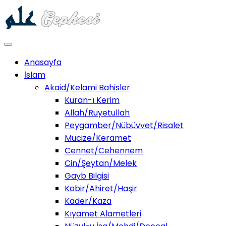
Anasayfa
İslam
Akaid/Kelami Bahisler
Kuran-ı Kerim
Allah/Ruyetullah
Peygamber/Nübüvvet/Risalet
Mucize/Keramet
Cennet/Cehennem
Cin/Şeytan/Melek
Gayb Bilgisi
Kabir/Ahiret/Haşir
Kader/Kaza
Kıyamet Alametleri