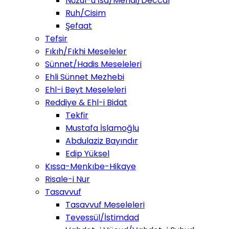
Nüzul-u İsa/Mehdi/Deccal
Ruh/Cisim
Şefaat
Tefsir
Fıkıh/Fıkhi Meseleler
Sünnet/Hadis Meseleleri
Ehli Sünnet Mezhebi
Ehl-i Beyt Meseleleri
Reddiye & Ehl-i Bidat
Tekfir
Mustafa İslamoğlu
Abdulaziz Bayındır
Edip Yüksel
Kıssa-Menkıbe-Hikaye
Risale-i Nur
Tasavvuf
Tasavvuf Meseleleri
Tevessül/İstimdad