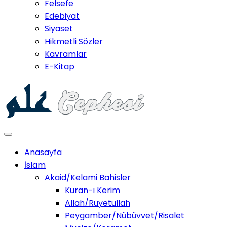
Felsefe
Edebiyat
Siyaset
Hikmetli Sözler
Kavramlar
E-Kitap
Anasayfa
İslam
Akaid/Kelami Bahisler
Kuran-ı Kerim
Allah/Ruyetullah
Peygamber/Nübüvvet/Risalet