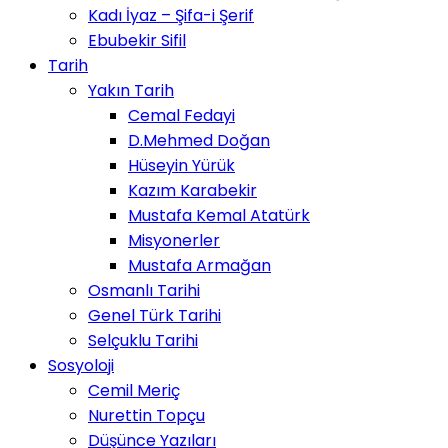
Kadı İyaz – Şifa-i Şerif
Ebubekir Sifil
Tarih
Yakın Tarih
Cemal Fedayi
D.Mehmed Doğan
Hüseyin Yürük
Kazım Karabekir
Mustafa Kemal Atatürk
Misyonerler
Mustafa Armağan
Osmanlı Tarihi
Genel Türk Tarihi
Selçuklu Tarihi
Sosyoloji
Cemil Meriç
Nurettin Topçu
Düşünce Yazıları