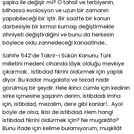
şapka ile değişir mi? O tahsil ve terbiyenin,
bilhassa evolosyon ve uzun bir zamanın
yapabileceği bir iştir. Bir saatte bir kanun
darbesiyle bir kırmızı kumaşı değiştirmekle
zihniyeti değiştir­diğini ve bunu da herkesin
böylece oldu zannedeceği kanaatin­de…
Sahife 542’de Takrir-i Sükûn Kanunu Türk
milletini mede­nî cihanda lâyık olduğu mevkiye
çıkarmak… istibdad fikrini öl­dürmek için yaptık
diyor. Bu kadar mugalata ve tezad nadir
görülmüş bir şeydir. Hele ikinci cümle için kedinin
sirke içme­sine şaşarım derim, istibdadı imha
için, istibdad, mezalim, dere gibi kanlar!… Ayol
böyle de olsa, ikisi de istibdad. Hem hangi
istibdad fikrini öldürmek için? Ne mugalâta?
Bunu ifade için kelime bulamıyorum, müşkilât