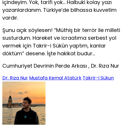
içindeyim. Yok, tarifi yok… Hal­buki kolay yazı
yazanlardanım. Türkiye’de bilhassa kuvvetim
vardır.
Şunu açık söylesen! “Müthiş bir terrör ile milleti
susturdum. Hareket ve icraatıma serbest yol
vermek için Takrir-i Sükûn yap­tım, kanlar
döktüm” desene. İşte hakikat budur…
Cumhuriyet Devrinin Perde Arkası , Dr. Rıza Nur
Dr. Rıza Nur
Mustafa Kemal Atatürk
Takrir-i Sükun