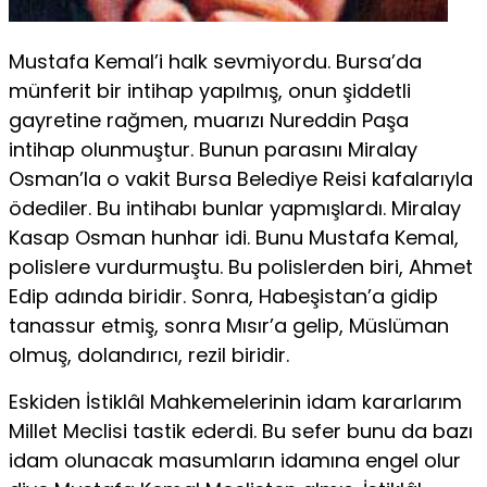
Mustafa Kemal’i halk sevmiyordu. Bursa’da
münferit bir in­tihap yapılmış, onun şiddetli
gayretine rağmen, muarızı Nureddin Paşa
intihap olunmuştur. Bunun parasını Miralay
Osman’la o vakit Bursa Belediye Reisi kafalarıyla
ödediler. Bu intihabı bunlar yapmışlardı. Miralay
Kasap Osman hunhar idi. Bunu Mustafa Kemal,
polislere vurdurmuştu. Bu polislerden biri, Ah­met
Edip adında biridir. Sonra, Habeşistan’a gidip
tanassur et­miş, sonra Mısır’a gelip, Müslüman
olmuş, dolandırıcı, rezil bi­ridir.
Eskiden İstiklâl Mahkemelerinin idam kararlarım
Millet Meclisi tastik ederdi. Bu sefer bunu da bazı
idam olunacak ma­sumların idamına engel olur