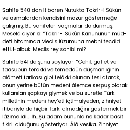
Sahife 540 dan itibaren Nutukta Takrir-i Sükûn
ve asmalar­dan kendisini mazur göstermeğe
çalışmış. Bu sahifeleri saçmalar doldurmuş.
Meselâ diyor ki: “Takrir-i Sükûn Kanununun müd­
deti hitamında Meclis lüzumuna mebni tecdid
etti. Halbuki Meclis rey sahibi mi?
Sahife 541’de şunu söylüyor: “Cehil, gaflet ve
taasubun te­rakki ve temeddün düşmanlığının
alâmeti farikası gibi telâkki olunan fesi atarak,
onun yerine bütün medenî âlemce serpuş olarak
kullanılan şapkayı giymek ve bu suretle Türk
milletinin medenî hey’eti içtimaiyeden, zihniyet
itibariyle de hiçbir farkı olmadığını göstermek bir
lâzıme idi… ilh…Şu adam bununla ne kadar basit
fikirli olduğunu gösteriyor. Âlâ vesika. Zihniyet