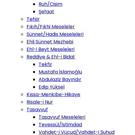
Ruh/Cisim
Şefaat
Tefsir
Fıkıh/Fıkhi Meseleler
Sünnet/Hadis Meseleleri
Ehli Sünnet Mezhebi
Ehl-i Beyt Meseleleri
Reddiye & Ehl-i Bidat
Tekfir
Mustafa İslamoğlu
Abdulaziz Bayındır
Edip Yüksel
Kıssa-Menkıbe-Hikaye
Risale-i Nur
Tasavvuf
Tasavvuf Meseleleri
Tevessül/İstimdad
Vahdet-i Vücud/Vahdet-i Şuhud