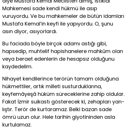
diye Mustafa Kemal Meclisten al­mış, İstiklâl
Mahkemesi sade kendi hükmü ile asıp
vuruyordu. Ve bu mahkemeler de bütün idamları
Mustafa Kemal’in keyfi ile yapıyordu. O, şunu
asın diyor, asıyorlardı.
Bu faciada böyle birçok adamı astığı gibi,
hapsedip, muhtelif hapishanelere mahkûm olan
veya beraet edenlerin de hesapsız olduğunu
kaydedelim.
Nihayet kendilerince terörün tamam olduğuna
hükmettiler, artık milleti susturduklarına,
keyfemâyeşâ hüküm süreceklerine zahip oldular.
Fakat İzmir suikastı gösterecek ki, zehapları yan­
lıştır. Terör de kurtaramaz. Belki bazan sade
ömrü uzun olur. Hele tarihin giyotininden asla
kurtulamaz.