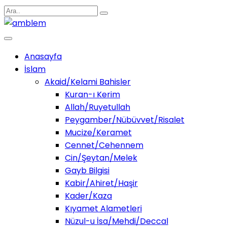
Anasayfa
İslam
Akaid/Kelami Bahisler
Kuran-ı Kerim
Allah/Ruyetullah
Peygamber/Nübüvvet/Risalet
Mucize/Keramet
Cennet/Cehennem
Cin/Şeytan/Melek
Gayb Bilgisi
Kabir/Ahiret/Haşir
Kader/Kaza
Kıyamet Alametleri
Nüzul-u İsa/Mehdi/Deccal