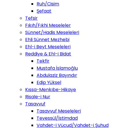
Ruh/Cisim
Şefaat
Tefsir
Fıkıh/Fıkhi Meseleler
Sünnet/Hadis Meseleleri
Ehli Sünnet Mezhebi
Ehl-i Beyt Meseleleri
Reddiye & Ehl-i Bidat
Tekfir
Mustafa İslamoğlu
Abdulaziz Bayındır
Edip Yüksel
Kıssa-Menkıbe-Hikaye
Risale-i Nur
Tasavvuf
Tasavvuf Meseleleri
Tevessül/İstimdad
Vahdet-i Vücud/Vahdet-i Şuhud