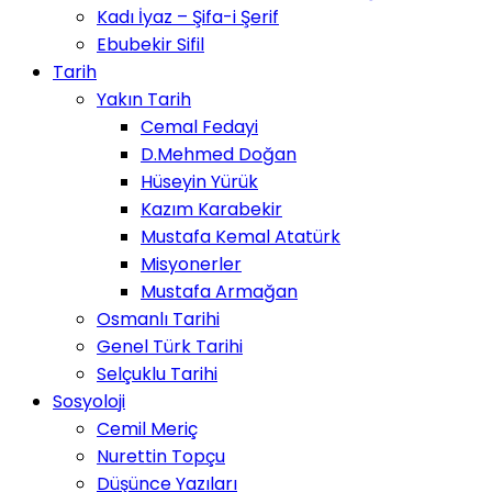
Kadı İyaz – Şifa-i Şerif
Ebubekir Sifil
Tarih
Yakın Tarih
Cemal Fedayi
D.Mehmed Doğan
Hüseyin Yürük
Kazım Karabekir
Mustafa Kemal Atatürk
Misyonerler
Mustafa Armağan
Osmanlı Tarihi
Genel Türk Tarihi
Selçuklu Tarihi
Sosyoloji
Cemil Meriç
Nurettin Topçu
Düşünce Yazıları