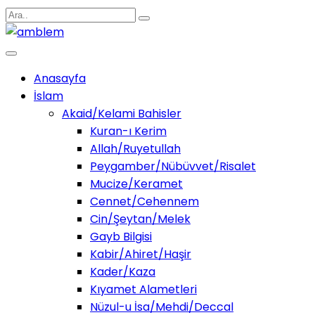
Anasayfa
İslam
Akaid/Kelami Bahisler
Kuran-ı Kerim
Allah/Ruyetullah
Peygamber/Nübüvvet/Risalet
Mucize/Keramet
Cennet/Cehennem
Cin/Şeytan/Melek
Gayb Bilgisi
Kabir/Ahiret/Haşir
Kader/Kaza
Kıyamet Alametleri
Nüzul-u İsa/Mehdi/Deccal