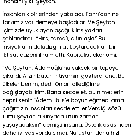
inancını yıktı Şeytan.
İnsanları kibirlerinden yakaladı. Tanrı’dan ne
farkımız var demeye başladılar. Ve Şeytan
içimizde uyuklayan aşağılık insiyakları
şahlandırdı : “Hırs, tama’ı, altın aşkı.” Bu
insiyakların doludizgin at koşturacakları bir
iktisat düzeni ilham etti: Kapitalist ekonomi.
“Ve Şeytan, Âdemoğlu’nu yüksek bir tepeye
çıkardı. Arzın bütün ihtişamını gösterdi ona. Bu
ülkeler benim, dedi. Onları dilediğime
bağışlayabilirim. Bana secde et, bu nimetlerin
hepsi senin.”Âdem, İblis’e boyun eğmedi ama
çağımızın insanları secde ettiler.Verdiği sözü
tuttu Şeytan. “Dünyada uzun zaman
yaşayacaksın” demişti insana. Üstelik eskisinden
daha iyi yaşıyordu şimdi. Nüfustan daha hızlı