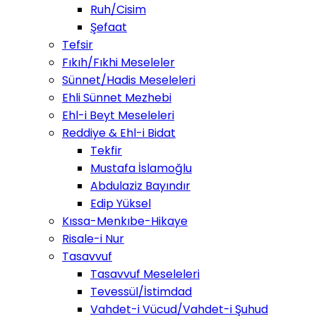
Ruh/Cisim
Şefaat
Tefsir
Fıkıh/Fıkhi Meseleler
Sünnet/Hadis Meseleleri
Ehli Sünnet Mezhebi
Ehl-i Beyt Meseleleri
Reddiye & Ehl-i Bidat
Tekfir
Mustafa İslamoğlu
Abdulaziz Bayındır
Edip Yüksel
Kıssa-Menkıbe-Hikaye
Risale-i Nur
Tasavvuf
Tasavvuf Meseleleri
Tevessül/İstimdad
Vahdet-i Vücud/Vahdet-i Şuhud