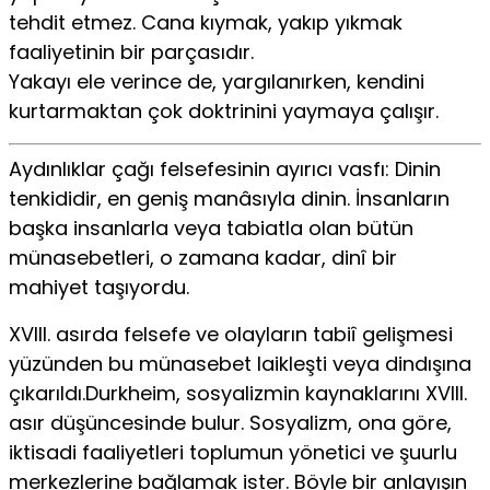
tehdit etmez. Cana kıymak, yakıp yıkmak
faaliyetinin bir parçasıdır.
Yakayı ele verince de, yargılanırken, kendini
kurtarmaktan çok doktrinini yaymaya çalışır.
Aydınlıklar çağı felsefesinin ayırıcı vasfı: Dinin
tenkididir, en geniş manâsıyla dinin. İnsanların
başka insanlarla veya tabiatla olan bütün
münasebetleri, o zamana kadar, dinî bir
mahiyet taşıyordu.
XVIII. asırda felsefe ve olayların tabiî gelişmesi
yüzünden bu münasebet laikleşti veya dindışına
çıkarıldı.Durkheim, sosyalizmin kaynaklarını XVIII.
asır düşüncesinde bulur. Sosyalizm, ona göre,
iktisadi faaliyetleri toplumun yönetici ve şuurlu
merkezlerine bağlamak ister. Böyle bir anlayışın