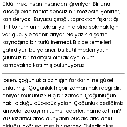
öldürmek. İnsan insandan iğreniyor. Bir ana
kucağı olan tabiat sonsuz bir mezbele. Şehirler,
kan deryası. Büyücü çırağı, topraktan fışkırttığı
ifrit tohumlarını tekrar yerin dibine sokmak için
var gücüyle tedbir arıyor. Ne yazık ki şerrin
kaynağına bir türlü inemedi. Biz de temelleri
çatırdıyan bu yalancı, bu katil medeniyetin
şuursuz bir taklitçisi olarak aynı ölüm
karnavalına katılmış bulunuyoruz.
İbsen, çoğunlukla azınlığın farklarını ne güzel
anlatmış: “Çoğunluk hiçbir zaman haklı değildir,
anlıyor musunuz? Hiç bir zaman. Çoğunluğun
haklı olduğu düpedüz yalan. Çoğunluk dediğimiz
kimseler zekâyı mı temsil ederler, hamakatı mı?
Yüz kızartıcı ama dünyanın budalalarla dolu
olduğu inkâr edilmez bir gerçek. Öyledir diye