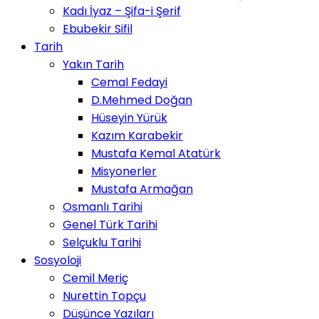
Kadı İyaz – Şifa-i Şerif
Ebubekir Sifil
Tarih
Yakın Tarih
Cemal Fedayi
D.Mehmed Doğan
Hüseyin Yürük
Kazım Karabekir
Mustafa Kemal Atatürk
Misyonerler
Mustafa Armağan
Osmanlı Tarihi
Genel Türk Tarihi
Selçuklu Tarihi
Sosyoloji
Cemil Meriç
Nurettin Topçu
Düşünce Yazıları