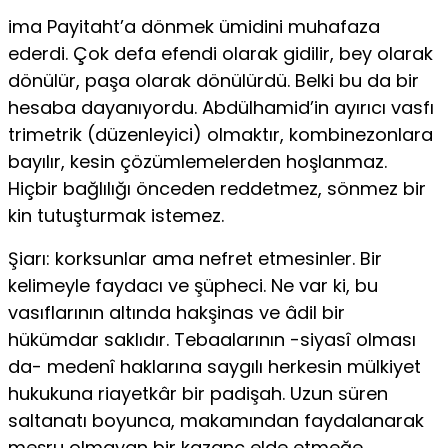
ima Payitaht’a dönmek ümidini muhafaza
ederdi. Çok defa efendi olarak gidilir, bey olarak
dönülür, paşa olarak dönülürdü. Belki bu da bir
hesaba dayanıyordu. Abdülhamid’in ayırıcı vasfı
trimetrik (düzenleyici) olmaktır, kombinezonlara
bayılır, kesin çözümlemelerden hoşlanmaz.
Hiçbir bağlılığı önceden reddetmez, sönmez bir
kin tutuşturmak istemez.
Şiarı: korksunlar ama nefret etmesinler. Bir
kelimeyle faydacı ve şüpheci. Ne var ki, bu
vasıflarının altında hakşinas ve âdil bir
hükümdar saklıdır. Tebaalarının -siyasî olması
da- medenî haklarına saygılı herkesin mülkiyet
hukukuna riayetkâr bir padişah. Uzun süren
saltanatı boyunca, makamından faydalanarak
meşru olmayan bir kazanç elde etmeğe