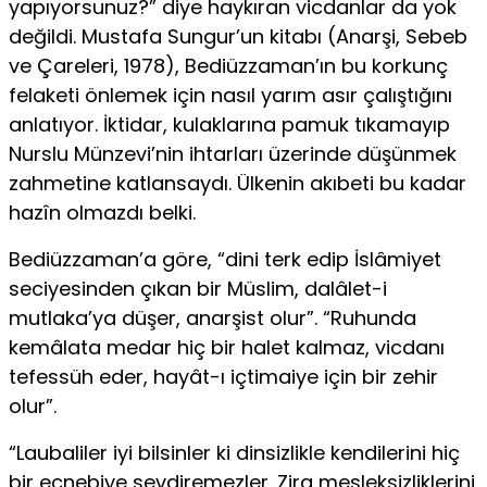
yapıyorsunuz?” diye haykıran vicdanlar da yok
değildi. Mustafa Sungur’un kitabı (Anarşi, Sebeb
ve Çareleri, 1978), Bediüzzaman’ın bu korkunç
felaketi önlemek için nasıl yarım asır çalıştığını
anlatıyor. İktidar, kulaklarına pamuk tıkamayıp
Nurslu Münzevi’nin ihtarları üzerinde düşünmek
zahmetine katlansaydı. Ülkenin akıbeti bu kadar
hazîn olmazdı belki.
Bediüzzaman’a göre, “dini terk edip İslâmiyet
seciyesinden çıkan bir Müslim, dalâlet-i
mutlaka’ya düşer, anarşist olur”. “Ruhunda
kemâlata medar hiç bir halet kalmaz, vicdanı
tefessüh eder, hayât-ı içtimaiye için bir zehir
olur”.
“Laubaliler iyi bilsinler ki dinsizlikle kendilerini hiç
bir ecnebiye sevdiremezler. Zira mesleksizliklerini