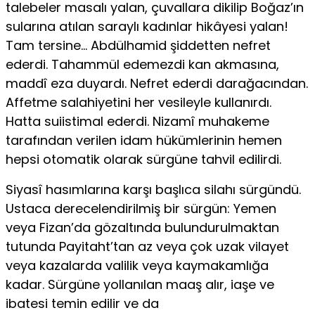
talebeler masalı yalan, çuvallara dikilip Boğaz’ın
sularına atılan saraylı kadınlar hikâyesi yalan!
Tam tersine… Abdülhamid şiddetten nefret
ederdi. Tahammül edemezdi kan akmasına,
maddî eza duyardı. Nefret ederdi darağacından.
Affetme salahiyetini her vesileyle kullanırdı.
Hatta suiistimal ederdi. Nizamî muhakeme
tarafından verilen idam hükümlerinin hemen
hepsi otomatik olarak sürgüne tahvil edilirdi.
Siyasî hasımlarına karşı başlıca silahı sürgündü.
Ustaca derecelendirilmiş bir sürgün: Yemen
veya Fizan’da gözaltında bulundurulmaktan
tutunda Payitaht’tan az veya çok uzak vilayet
veya kazalarda valilik veya kaymakamlığa
kadar. Sürgüne yollanılan maaş alır, iaşe ve
ibatesi temin edilir ve da