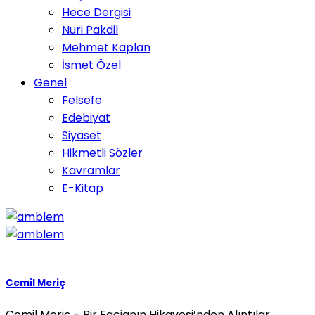
Hece Dergisi
Nuri Pakdil
Mehmet Kaplan
İsmet Özel
Genel
Felsefe
Edebiyat
Siyaset
Hikmetli Sözler
Kavramlar
E-Kitap
Cemil Meriç
Cemil Meriç – Bir Facianın Hikayesi’nden Alıntılar