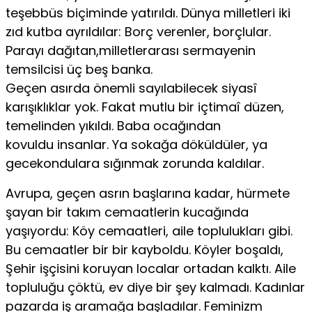
teşebbüs biçiminde yatırıldı. Dünya milletleri iki
zıd kutba ayrıldılar: Borç verenler, borçlular.
Parayı dağıtan,milletlerarası sermayenin
temsilcisi üç beş banka.
Geçen asırda önemli sayılabilecek siyasî
karışıklıklar yok. Fakat mutlu bir içtimaî düzen,
temelinden yıkıldı. Baba ocağından
kovuldu insanlar. Ya sokağa döküldüler, ya
gecekondulara sığınmak zorunda kaldılar.
Avrupa, geçen asrın başlarına kadar, hürmete
şayan bir takım cemaatlerin kucağında
yaşıyordu: Köy cemaatleri, aile toplulukları gibi.
Bu cemaatler bir bir kayboldu. Köyler boşaldı,
Şehir işçisini koruyan localar ortadan kalktı. Aile
topluluğu çöktü, ev diye bir şey kalmadı. Kadınlar
pazarda iş aramağa başladılar. Feminizm