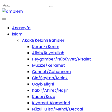
Anasayfa
İslam
Akaid/Kelami Bahisler
Kuran-ı Kerim
Allah/Ruyetullah
Peygamber/Nübüvvet/Risalet
Mucize/Keramet
Cennet/Cehennem
Cin/Şeytan/Melek
Gayb Bilgisi
Kabir/Ahiret/Haşir
Kader/Kaza
Kıyamet Alametleri
Nüzul-u İsa/Mehdi/Deccal