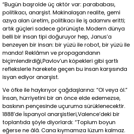
“Bugün başrolde üç aktör var: parababası,
politikacı, anarşist. Makinalaşan realite, gemi
azıya alan üretim, politikacı ile iş adamını eritti;
artık güçleri sadece görünüşte. Modern dünya
belli bir insan tipi doğuruyor hep, Janus’a
benzeyen bir insan: bir yüzü ile robot, bir yüzü ile
manda! Reklâmın ve propagandanın
biçimlendirdiği,Pavlov’un köpekleri gibi şartlı
reflekslerle harekete geçen bu insan karşısında
isyan ediyor anarşist.
Ve öfke ile haykırıyor çağdaşlarına: “Ol veya öl.”
İnsan, hürriyetini bir an önce elde edemezse,
baskının pençesinde uçuruma sürüklenecektir.
1888’de İspanyol anarşistleri,Valence’deki bir
toplantıda şöyle diyorlardı: “Toplum boyun
eğerse ne âlâ. Cana kıymamıza lüzum kalmaz.