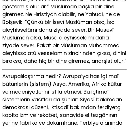
göstermiş olurlar.” Müslüman başka bir dine
giremez. Ne Hıristiyan olabilir, ne Yahudi, ne de
Bolşevik. “Çünkü bir İsevî Müslüman olsa, İsa
aleyhisselâmı daha ziyade sever. Bir Musevî
Müslüman olsa, Musa aleyhisselâmı daha
ziyade sever. Fakat bir Müslüman Muhammed
aleyhissalatü vesselamın zincirinden çıksa, dinini
bıraksa, daha hiç bir dine giremez, anarşist olur.”
Avrupalılaştırma nedir? Avrupa’ya has içtimaî
bütünlerin (sistem) Asya, Amerika, Afrika kültür
ve medeniyetlerini istila etmesi. Bu içtimaî
sistemlerin vasıfları da şunlar: Siyasî bakımdan
demokrasi düzeni, iktisadî bakımdan ferdiyetçi
kapitalizm ve rekabet, sanayide el tezgâhının
yerine fabrika ve dökümhane. Terbiye alanında