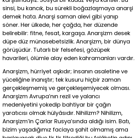
sinsi, bu kancık, bu sürekli boğazlaşmaya anarşi
demek hata. Anarşi saman alevi gibi yanıp
söner. Her ülkede, her çağda, her düzende
belirebilir: fitne, fesat, kargaşa. Anarşizm desek
düpe düz münasebetsizlik. Anarşizm, bir dünya
görüşüdür. Tutarlı bir felsefesi, gözüpek
havarileri, ölümle alay eden kahramanları vardır.
Anarşizm, hürriyet aşkıdır; insanın asaletine ve
yüceliğine inanıştır; tek kusuru hiçbir zaman
gerçekleşmemiş ve gerçekleşemiyecek olması.
Anarşizm Avrupa’nın rezil ve yalancı
medeniyetini yokedip bahtiyar bir çağın
yaratıcısı olmak hülyâsıdır. Nihilizm? Nihilizm,
Anarşizm’in Çarlar Rusya’sında aldığı isim. Batı,
bizim yaşadığımız faciaya şahit olmamış ama
başlayacak diye tir tir titrediği bu felâketin adını