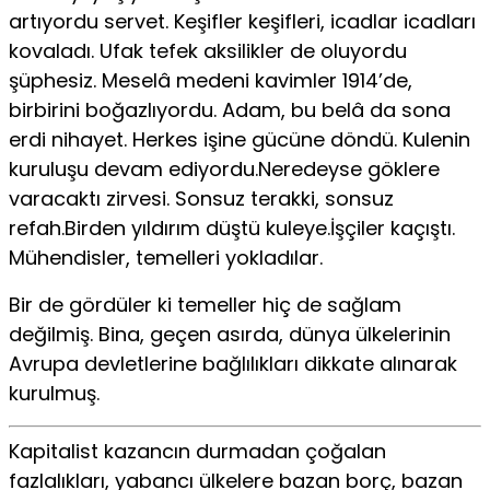
artıyordu servet. Keşifler keşifleri, icadlar icadları
kovaladı. Ufak tefek aksilikler de oluyordu
şüphesiz. Meselâ medeni kavimler 1914’de,
birbirini boğazlıyordu. Adam, bu belâ da sona
erdi nihayet. Herkes işine gücüne döndü. Kulenin
kuruluşu devam ediyordu.Neredeyse göklere
varacaktı zirvesi. Sonsuz terakki, sonsuz
refah.Birden yıldırım düştü kuleye.İşçiler kaçıştı.
Mühendisler, temelleri yokladılar.
Bir de gördüler ki temeller hiç de sağlam
değilmiş. Bina, geçen asırda, dünya ülkelerinin
Avrupa devletlerine bağlılıkları dikkate alınarak
kurulmuş.
Kapitalist kazancın durmadan çoğalan
fazlalıkları, yabancı ülkelere bazan borç, bazan