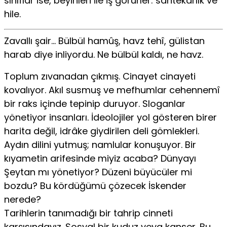
sınıflar ise, beyinleri ile iş görürler: sahtekârlık ve
hile.
Zavallı şair… Bülbül hamûş, havz tehî, gülistan
harab diye inliyordu. Ne bülbül kaldı, ne havz.
Toplum zıvanadan çıkmış. Cinayet cinayeti
kovalıyor. Akıl susmuş ve mefhumlar cehennemî
bir raks içinde tepinip duruyor. Sloganlar
yönetiyor insanları. İdeolojiler yol gösteren birer
harita değil, idrâke giydirilen deli gömlekleri.
Aydın dilini yutmuş; namlular konuşuyor. Bir
kıyametin arifesinde miyiz acaba? Dünyayı
Şeytan mı yönetiyor? Düzeni büyücüler mi
bozdu? Bu kördüğümü çözecek İskender
nerede?
Tarihlerin tanımadığı bir tahrip cinneti
karşısındayız. Sosyal bir kuduz veya kanser. Bu