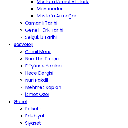
Mustafa Kemal Atatürk
Misyonerler
Mustafa Armağan
Osmanlı Tarihi
Genel Türk Tarihi
Selçuklu Tarihi
Sosyoloji
Cemil Meriç
Nurettin Topçu
Düşünce Yazıları
Hece Dergisi
Nuri Pakdil
Mehmet Kaplan
İsmet Özel
Genel
Felsefe
Edebiyat
Siyaset