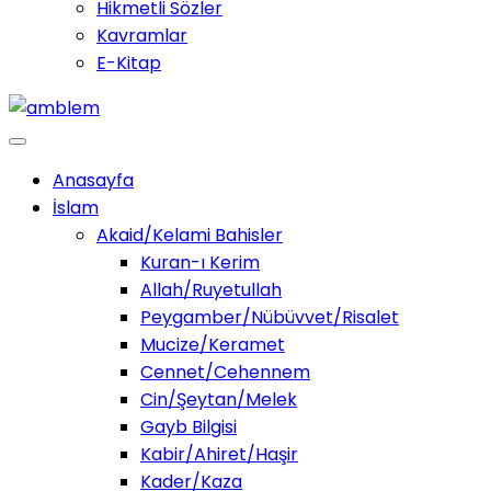
Hikmetli Sözler
Kavramlar
E-Kitap
Anasayfa
İslam
Akaid/Kelami Bahisler
Kuran-ı Kerim
Allah/Ruyetullah
Peygamber/Nübüvvet/Risalet
Mucize/Keramet
Cennet/Cehennem
Cin/Şeytan/Melek
Gayb Bilgisi
Kabir/Ahiret/Haşir
Kader/Kaza