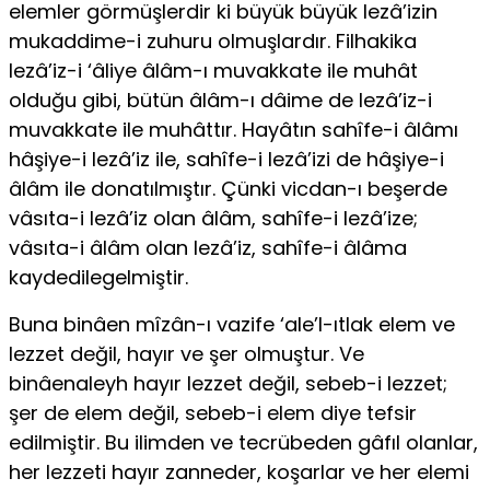
elemler görmüşlerdir ki büyük büyük lezâ’izin
mukaddime-i zuhuru olmuşlardır. Filhakika
lezâ’iz-i ‘âliye âlâm-ı muvakkate ile muhât
olduğu gibi, bütün âlâm-ı dâime de lezâ’iz-i
muvakkate ile muhâttır. Hayâtın sahîfe-i âlâmı
hâşiye-i lezâ’iz ile, sahîfe-i lezâ’izi de hâşiye-i
âlâm ile donatılmıştır. Çünki vicdan-ı beşerde
vâsıta-i lezâ’iz olan âlâm, sahîfe-i lezâ’ize;
vâsıta-i âlâm olan lezâ’iz, sahîfe-i âlâma
kaydedilegelmiştir.
Buna binâen mîzân-ı vazife ‘ale’l-ıtlak elem ve
lezzet değil, hayır ve şer olmuştur. Ve
binâenaleyh hayır lezzet değil, sebeb-i lez­zet;
şer de elem değil, sebeb-i elem diye tefsir
edilmiştir. Bu ilimden ve tecrübeden gâfıl olanlar,
her lezzeti hayır zanneder, koşarlar ve her elemi