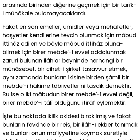
arasında birinden diğerine geçmek için bir tarîk-
i münâkale bulamayacaklardı.
Fakat en son emeller, ümidler veya mehâfetler,
haşyetler kendilerine tevcih olunmak için mâbud
ittihâz edilen ve böyle mâbud ittihâz oluna-
bilmek için birer mebde’-i evvel addolunmak
zaruri bulunan ilâhlar bey­ninde herhangi bir
münâsebet, bir cihet-i şirket tasavvur etmek,
aynı za­manda bunların ikisine birden şâmil bir
mebde’-i hâkime tâbiiyetlerini tasdik demektir.
Bu ise o iki mâbudun birer mebde’-i evvel değil,
birer mebde’-i tâlî olduğunu itirâf eylemektir.
İşte bu noktada ikilik akidesi bırakılmış ve fakat
bunların fevkinde bir reis, bir ilâh-ı ekber tanımak
ve bunları onun ma’iyyetine koymak sure­tiyle