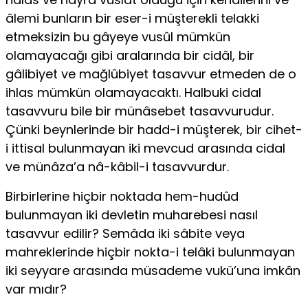
âlemi bunların bir eser-i müşterekli telakki
etmeksizin bu gâyeye vusûl mümkün
olamayacağı gibi aralarında bir cidâl, bir
gâlibiyet ve mağlûbiyet tasavvur etmeden de o
ihlas mümkün olamayacaktı. Halbuki cidal
tasavvuru bile bir münâsebet tasavvurudur.
Çünki beynlerinde bir hadd-i müşterek, bir cihet-
i ittisal bulunmayan iki mevcud arasında cidal
ve münâza’a nâ-kâbil-i tasavvurdur.
Birbirlerine hiçbir noktada hem-hudûd
bulunmayan iki devletin muharebesi nasıl
tasavvur edilir? Semâda iki sâbite veya
mahreklerinde hiç­bir nokta-i telâki bulunmayan
iki seyyare arasında müsademe vukü’una imkân
var mıdır?