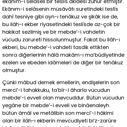
ekânîm-i selâseli bir teslîs akidesi zuhur etmiştir.
Ekânım-i selâsenin müsâvâtı suretindeki teslîs
dahî tesniye gibi ayn-ı tenâkuz ve şikâk ise de,
bu ilâh-ı ekber riyasetindeki teslîsde az-çok bir
hakikat sezilmiş ve bir mebde’-i vahdetin
vücudu zarureti hissolunmuştur. Fakat bu ilâh-ı
ekberi, bu mebde’-i vahdeti tasdik ettikten
sonra diğerlerinin hâlâ makâm-ı ma’bûdiyetinde
ezelen ve ebeden idâmeleri de diğer bir tenâkuz
olmuş­tur.
Çünki mâbud demek emellerin, endişelerin son
merci’-i tahakkuku, ta’bîr-i âharla vücudun
mebde’-i evveli olan mevcuddur. Bütün vücudun
yegâne bir mebde’-i evveli ve binâenaleyh
bütün âmâl ve metâlibin son merci’-i hâkimi
olan bir ilâh-ı ekberin mevcudiyeti bi’z-zarûre