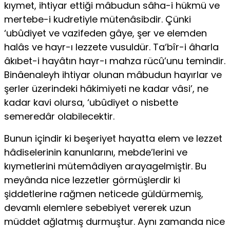
kıymet, ihtiyar ettiği mâbudun sâha-i hükmü ve
mertebe-i kudretiyle mütenâsibdir. Çünki
‘ubûdiyet ve vazifeden gâye, şer ve elemden
halâs ve hayr-ı lezzete vusuldür. Ta‘bîr-i âharla
âkıbet-i hayâtın hayr-ı mahza rücû’unu temindir.
Binâenaleyh ihtiyar olunan mâbudun hayırlar ve
şerler üzerindeki hâkimiyeti ne kadar vâsi’, ne
kadar kavi olursa, ‘ubûdiyet o nisbette
semeredâr olabilecektir.
Bunun içindir ki beşeriyet hayatta elem ve lezzet
hâdiselerinin ka­nunlarını, mebde’lerini ve
kıymetlerini mütemâdiyen arayagelmiştir. Bu
meyânda nice lezzetler görmüşlerdir ki
şiddetlerine rağmen neticede güldürmemiş,
devamlı elemlere sebebiyet vererek uzun
müddet ağlat­mış durmuştur. Aynı zamanda nice