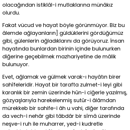
olacağından istiklâl-i mutlaklarına münâkız
olurdu.
Fakat vücud ve hayat böyle görünmüyor. Biz bu
âlemde ağlayanların] güldüklerini gördüğümüz
gibi, gülenlerin ağladıklarını da görüyoruz. İn­san
hayatında bunlardan birinin içinde bulunurken
diğerine geçebilmek mazhariyetine de mâlik
bulunuyor.
Evet, ağlamak ve gülmek varak-ı hayâtın birer
sahîfeleridir. Hayat bir tarafta zulmet-i leyi gibi
karanlık bir zemin üzerinde hûn-i ciğerle yazıl­mış,
gözyaşlarıyla harekelenmiş sutûr-i âlâmdan
mürekkeb bir sahife-i âh u vahi, diğer tarafında
da vech-i nehâr gibi tâbdâr bir sîmâ üzerinde
neşve-i ruh ile muharrer, yed-i kudretle