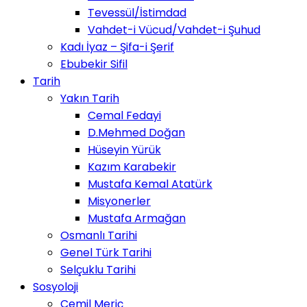
Tevessül/İstimdad
Vahdet-i Vücud/Vahdet-i Şuhud
Kadı İyaz – Şifa-i Şerif
Ebubekir Sifil
Tarih
Yakın Tarih
Cemal Fedayi
D.Mehmed Doğan
Hüseyin Yürük
Kazım Karabekir
Mustafa Kemal Atatürk
Misyonerler
Mustafa Armağan
Osmanlı Tarihi
Genel Türk Tarihi
Selçuklu Tarihi
Sosyoloji
Cemil Meriç