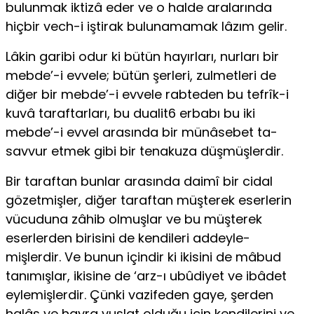
bulunmak iktizâ eder ve o halde aralarında
hiçbir vech-i iştirak bulunamamak lâzım gelir.
Lâkin garibi odur ki bütün hayırları, nurları bir
mebde’-i evvele; bütün şerleri, zulmetleri de
diğer bir mebde’-i evvele rabteden bu tefrîk-i
kuvâ taraftar­ları, bu dualit6 erbabı bu iki
mebde’-i evvel arasında bir münâsebet ta­
savvur etmek gibi bir tenakuza düşmüşlerdir.
Bir taraftan bunlar arasında daimî bir cidal
gözetmişler, diğer taraftan müşterek eserlerin
vücuduna zâhib olmuşlar ve bu müşterek
eserlerden birisini de kendileri addeyle-
mişlerdir. Ve bunun içindir ki ikisini de mâbud
tanımışlar, ikisine de ‘arz-ı ubûdiyet ve ibâdet
eylemişlerdir. Çünki vazifeden gaye, şerden
halâs ve hayra vuslat olduğu için kendilerini ve