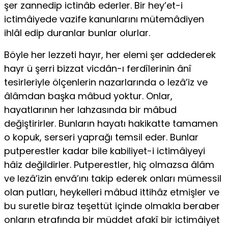
şer zannedip ictinâb ederler. Bir hey’et-i
ictimâiyede vazife kanunlarını mütemâdiyen
ihlâl edip duranlar bunlar olurlar.
Böyle her lezzeti hayır, her elemi şer addederek
hayr ü şerri bizzat vicdân-ı ferdîlerinin ânî
tesirleriyle ölçenlerin nazarlarında o lezâ’iz ve
âlâmdan başka mâbud yoktur. Onlar,
hayatlarının her lahzasında bir mâbud
değiştirirler. Bunların hayatı hakikatte tamamen
o kopuk, serseri yaprağı temsil eder. Bunlar
putperestler kadar bile kabiliyet-i ictimâiyeyi
hâiz değildirler. Putperestler, hiç olmazsa âlâm
ve lezâ’izin envâ’ını ta­kip ederek onları mümessil
olan putları, heykelleri mâbud ittihâz etmişler ve
bu suretle biraz teşettüt içinde olmakla beraber
onların etrafında bir müddet afakî bir ictimâiyet