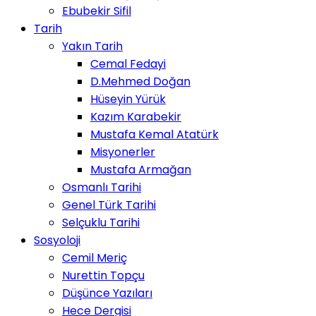
Ebubekir Sifil
Tarih
Yakın Tarih
Cemal Fedayi
D.Mehmed Doğan
Hüseyin Yürük
Kazım Karabekir
Mustafa Kemal Atatürk
Misyonerler
Mustafa Armağan
Osmanlı Tarihi
Genel Türk Tarihi
Selçuklu Tarihi
Sosyoloji
Cemil Meriç
Nurettin Topçu
Düşünce Yazıları
Hece Dergisi