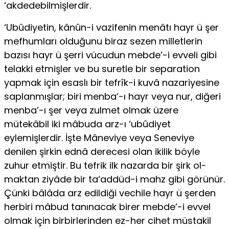
‘akdedebilmişlerdir.
‘Ubûdiyetin, kânûn-i vazifenin menâtı hayr ü şer
mefhumları oldu­ğunu biraz sezen milletlerin
bazısı hayr ü şerri vücudun mebde’-i evve­li gibi
telakki etmişler ve bu suretle bir separation
yapmak için esaslı bir tefrîk-i kuvâ nazariyesine
saplanmışlar; biri menba‘-ı hayr veya nur, di­ğeri
menba’-ı şer veya zulmet olmak üzere
mütekâbil iki mâbuda arz-ı ‘ubûdiyet
eylemişlerdir. İşte Mâneviye veya Seneviye
denilen şirkin ednâ derecesi olan ikilik böyle
zuhur etmiştir. Bu tefrik ilk nazarda bir şirk ol­
maktan ziyâde bir ta‘addüd-i mahz gibi görünür.
Çünki bâlâda arz edil­diği vechile hayr ü şerden
herbiri mâbud tanınacak birer mebde’-i evvel
olmak için birbirlerinden ez-her cihet müstakil