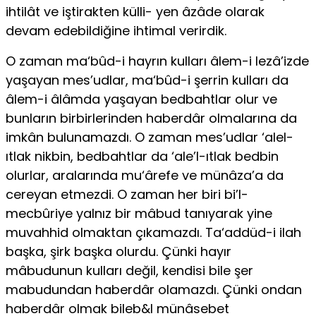
ihtilât ve iştirakten külli- yen âzâde olarak
devam edebildiğine ihtimal verirdik.
O zaman ma‘bûd-i hayrın kulları âlem-i lezâ’izde
yaşayan mes’udlar, ma‘bûd-i şerrin kulla­rı da
âlem-i âlâmda yaşayan bedbahtlar olur ve
bunların birbirlerinden haberdâr olmalarına da
imkân bulunamazdı. O zaman mes’udlar ‘alel­
ıtlak nikbin, bedbahtlar da ‘ale’l-ıtlak bedbin
olurlar, aralarında mu‘ârefe ve münâza’a da
cereyan etmezdi. O zaman her biri bi’l-
mecbûriye yalnız bir mâbud tanıyarak yine
muvahhid olmaktan çıkamazdı. Ta‘addüd-i ilah
başka, şirk başka olurdu. Çünki hayır
mâbudunun kulları değil, kendisi bile şer
mabudundan haberdâr olamazdı. Çünki ondan
haberdâr olmak bileb&l münâsebet