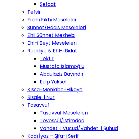
Şefaat
Tefsir
Fıkıh/Fıkhi Meseleler
Sünnet/Hadis Meseleleri
Ehli Sünnet Mezhebi
Ehl-i Beyt Meseleleri
Reddiye & Ehl-i Bidat
Tekfir
Mustafa İslamoğlu
Abdulaziz Bayındır
Edip Yüksel
Kıssa-Menkıbe-Hikaye
Risale-i Nur
Tasavvuf
Tasavvuf Meseleleri
Tevessül/İstimdad
Vahdet-i Vücud/Vahdet-i Şuhud
Kadı İyaz – Şifa-i Şerif