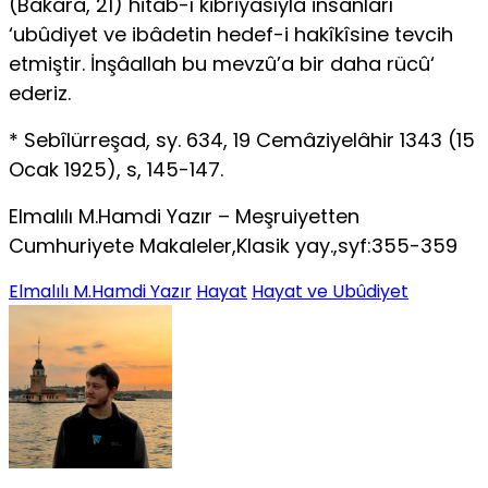
(Bakara, 21) hitâb-ı kibriyâsıyla insanları
‘ubûdiyet ve ibâdetin hedef-i hakîkîsine tevcih
et­miştir. İnşâallah bu mevzû’a bir daha rücû‘
ederiz.
* Sebîlürreşad, sy. 634, 19 Cemâziyelâhir 1343 (15
Ocak 1925), s, 145-147.
Elmalılı M.Hamdi Yazır – Meşruiyetten
Cumhuriyete Makaleler,Klasik yay.,syf:355-359
Elmalılı M.Hamdi Yazır
Hayat
Hayat ve Ubûdiyet