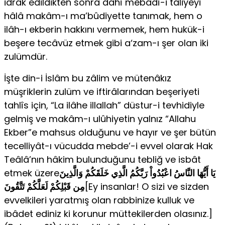
idrâk edildikten sonra dahî mebâdî-i tâliyeyi
hâlâ makâm-ı ma’bûdiyette tanımak, hem o
ilâh-ı ekberin hakkını vermemek, hem hukük-i
beşere tecâvüz et­mek gibi a‘zam-ı şer olan iki
zulümdür.
İşte din-i İslâm bu zâlim ve mütenâkız
müşriklerin zulüm ve iftirâlarından beşeriyeti
tahlîs için, “La ilâhe illallah” düstur-i tevhidiyle
gelmiş ve makâm-ı ulûhiyetin yalnız “Allahu
Ekber”e mahsus olduğu­nu ve hayır ve şer bütün
tecelliyât-ı vücudda mebde’-i evvel olarak Hak
Teâlâ’nın hâkim bulunduğunu tebliğ ve isbât
etmek üzere
يَا أَيُّهَا النَّاسُ اعْبُدُواْ رَبَّكُمُ الَّذِي خَلَقَكُمْ وَالَّذِينَ
مِن قَبْلِكُمْ لَعَلَّكُمْ تَتَّقُونَ
[Ey insanlar! O sizi ve sizden
evvelkileri yaratmış olan rabbinize kulluk ve
ibâdet ediniz ki korunur müttekilerden olasınız.]