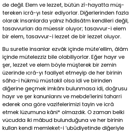
de değil. Elem ve lezzet, bütün zî-hayatta müş­
tereken icrâ-yı tesir ediyorlar. Diğerlerinden fazla
olarak insanlarda yalnız hâdisâtm kendileri değil,
tasavvurları da müessir oluyor; tasavvur-i elem
bir elem, tasavvur-i lezzet de bir lezzet oluyor.
Bu suretle insanlar ezvâk için­de müte’ellim, âlâm
içinde mütelezziz bile olabiliyorlar. Eğer hayır ve
şer, lezzet ve elem böyle müşterek bir zemin
üzerinde ıcrâ-yı faaliyet etmeyip de her birinin
sâha-i hükmü müstakil olsa idi ve birinden
diğerine geçmek imkânı bulunmasa idi, doğrusu
hayır ve şer kanunlarını ve mebde’lerini taharri
ederek ona göre vazifelerimizi tayin ve icrâ
etmek lüzumuna kâni* olmazdık. O zaman belki
vücudda iki mâbud bulunduğuna ve her birinin
kullan kendi memleket-i ‘ubûdiyetinde diğeriyle