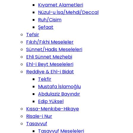
Kıyamet Alametleri
Nüzul-u İsa/Mehdi/Deccal
Ruh/Cisim
Şefaat
Tefsir
Fıkıh/Fıkhi Meseleler
Sünnet/Hadis Meseleleri
Ehli Sünnet Mezhebi
Ehl-i Beyt Meseleleri
Reddiye & Ehl-i Bidat
Tekfir
Mustafa İslamoğlu
Abdulaziz Bayındır
Edip Yüksel
Kıssa-Menkıbe-Hikaye
Risale-i Nur
Tasavvuf
Tasavvuf Meseleleri