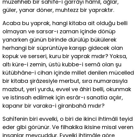
müzehheb bir sahîfe-i garrâyı hâmil, ağlar,
güler, yanar döner, muhtezz bir yapraktır.
Acaba bu yaprak, hangi kitaba ait olduğu belli
olmayan ve sarsar-ı za­man içinde dönüp
yanarken günün birinde dürülüp bükülerek
herhan­gi bir süprüntüye karışıp gidecek olan
kopuk ve serseri, kuru bir yaprak mıdır? Yoksa,
altı küre-i zemin, üstü kubbe-i semâ olan şu
kütübhâne-i cihan içinde millet denilen mücelled
bir kitaba şirâzesiyle merbut, sıra numarasıyla
mazbut, yeri yurdu, evvel ve âhiri belli, okunmak
ve istinsah edilmek için esrâr-ı sanatla açılır,
kapanır bir varaka-i giranbahâ mıdır?
Sahîfenin biri evvelki, o biri de ikinci ihtimâli teyid
eder gibi görünür. Ve filhakika ikisine misal veren
insanlar mevcuddur. Evvelki ihtimâle göre