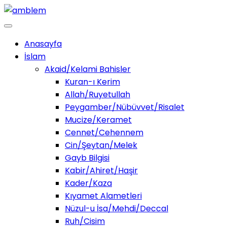
Anasayfa
İslam
Akaid/Kelami Bahisler
Kuran-ı Kerim
Allah/Ruyetullah
Peygamber/Nübüvvet/Risalet
Mucize/Keramet
Cennet/Cehennem
Cin/Şeytan/Melek
Gayb Bilgisi
Kabir/Ahiret/Haşir
Kader/Kaza
Kıyamet Alametleri
Nüzul-u İsa/Mehdi/Deccal
Ruh/Cisim