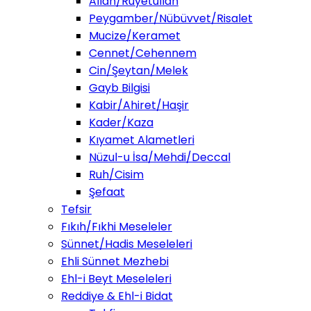
Allah/Ruyetullah
Peygamber/Nübüvvet/Risalet
Mucize/Keramet
Cennet/Cehennem
Cin/Şeytan/Melek
Gayb Bilgisi
Kabir/Ahiret/Haşir
Kader/Kaza
Kıyamet Alametleri
Nüzul-u İsa/Mehdi/Deccal
Ruh/Cisim
Şefaat
Tefsir
Fıkıh/Fıkhi Meseleler
Sünnet/Hadis Meseleleri
Ehli Sünnet Mezhebi
Ehl-i Beyt Meseleleri
Reddiye & Ehl-i Bidat