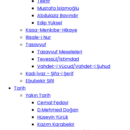
Tekfir
Mustafa İslamoğlu
Abdulaziz Bayındır
Edip Yüksel
Kıssa-Menkıbe-Hikaye
Risale-i Nur
Tasavvuf
Tasavvuf Meseleleri
Tevessül/İstimdad
Vahdet-i Vücud/Vahdet-i Şuhud
Kadı İyaz – Şifa-i Şerif
Ebubekir Sifil
Tarih
Yakın Tarih
Cemal Fedayi
D.Mehmed Doğan
Hüseyin Yürük
Kazım Karabekir