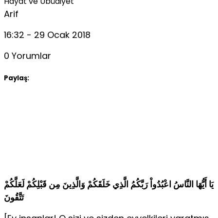
Hayat ve Ubûdiyet
Arif
16:32 - 29 Ocak 2018
0 Yorumlar
Paylaş:
يَا أَيُّهَا النَّاسُ اعْبُدُواْ رَبَّكُمُ الَّذِي خَلَقَكُمْ وَالَّذِينَ مِن قَبْلِكُمْ لَعَلَّكُمْ
تَتَّقُونَ