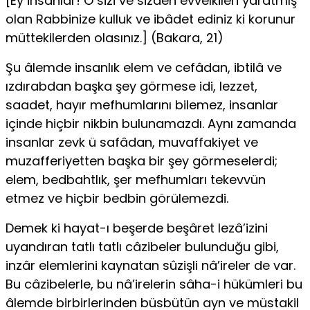
[Ey insanlar! O sizi ve sizden evvelkileri yaratmış
olan Rabbinize kulluk ve ibâdet ediniz ki korunur
müttekilerden olasınız.] (Bakara, 21)
Şu âlemde insanlık elem ve cefâdan, ibtilâ ve
ızdırabdan başka şey görmese idi, lezzet,
saadet, hayır mefhumlarını bilemez, insanlar
içinde hiçbir nikbin bulunamazdı. Aynı zamanda
insanlar zevk ü safâdan, mu­vaffakiyet ve
muzafferiyetten başka bir şey görmeselerdi;
elem, bedbaht­lık, şer mefhumları tekevvün
etmez ve hiçbir bedbin görülemezdi.
Demek ki hayat-ı beşerde beşâret lezâ’izini
uyandıran tatlı tatlı câzibeler bulunduğu gibi,
inzâr elemlerini kaynatan sûzişli nâ’ireler de var.
Bu câzibelerle, bu nâ’irelerin sâha-i hükümleri bu
âlemde birbirlerinden büsbütün ayn ve müstakil