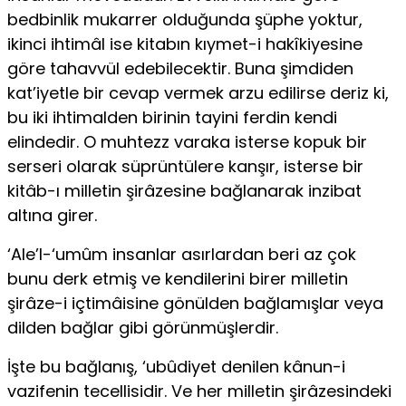
bedbinlik mukarrer olduğunda şüphe yoktur,
ikinci ihtimâl ise ki­tabın kıymet-i hakîkiyesine
göre tahavvül edebilecektir. Buna şimdiden
kat’iyetle bir cevap vermek arzu edilirse deriz ki,
bu iki ihtimalden birinin tayini ferdin kendi
elindedir. O muhtezz varaka isterse kopuk bir
serseri olarak süprüntülere kanşır, isterse bir
kitâb-ı milletin şirâzesine bağlana­rak inzibat
altına girer.
‘Ale’l-‘umûm insanlar asırlardan beri az çok
bunu derk etmiş ve ken­dilerini birer milletin
şirâze-i içtimâisine gönülden bağlamışlar veya
dil­den bağlar gibi görünmüşlerdir.
İşte bu bağlanış, ‘ubûdiyet denilen kânun-i
vazifenin tecellisidir. Ve her milletin şirâzesindeki