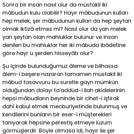
Sonra bir insan nasıl olur da müstakil iki
mâbudun kulu olabilir? Hayır mâbudunun kulları
hep melek, şer mâbudunun kullan da hep şeytan
olmak iktizâ etmez mi? Nasıl olur da yan melek
yan şeytan olan mahluklar bulunur ve insan
denilen bu mahluklar her iki mâbuda ibâdetine
göre hayr ü şerden hisseyâb olur?
Şu içinde bulunduğumuz âleme ve bilhassa
âlem-i beşere nazaran ta­mamen müstakil iki
mâbud tasavvuru bu suretle gayn mümkün
olduğun­dan dolayı ta‘addüd-i ilah akidelerinin
hepsi mâbudların beyninde bir cihet-i iştirak
dahî kabul etmek mecburiyetinde bulunmuş ve
kendilerini bunların bir eser-i müşterekleri
tanıyarak hepsine perestiş etmeye lüzum
görmüşlerdir. Böyle olmasa idi, hayır ile şer