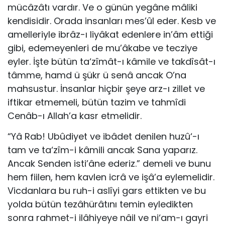
mücâzâtı vardır. Ve o günün yegâne mâliki
ken­disidir. Orada insanları mes’ûl eder. Kesb ve
amelleriyle ibrâz-ı liyâkat edenlere in’âm ettiği
gibi, edemeyenleri de mu’âkabe ve tecziye
eyler. İşte bütün ta‘zîmât-ı kâmile ve takdîsât-ı
tâmme, hamd ü şükr ü senâ ancak O’na
mahsustur. İnsanlar hiçbir şeye arz-ı zillet ve
iftikar etmemeli, bütün tazim ve tahmîdi
Cenâb-ı Allah’a kasr etmelidir.
“Yâ Rab! Ubûdiyet ve ibâdet denilen huzû‘-ı
tam ve ta‘zîm-i kâmili ancak Sana yaparız.
Ancak Senden isti’âne ederiz.” demeli ve bunu
hem fiilen, hem kavlen icrâ ve işâ’a eylemelidir.
Vicdanlara bu ruh-i aslîyi gars ettikten ve bu
yolda bütün tezâhürâtını temin eyledikten
sonra rahmet-i ilâhiyeye nâil ve ni‘am-ı gayri