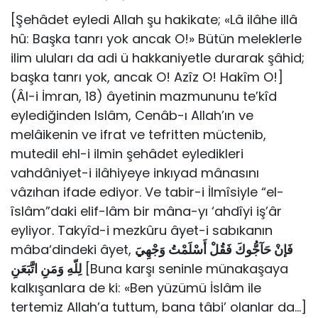
[Şehâdet eyledi Allah şu hakikate; «Lâ ilâhe illâ
hû: Başka tanrı yok ancak O!» Bütün meleklerle
ilim uluları da adi ü hakkaniyetle durarak şâhid;
baş­ka tanrı yok, ancak O! Azîz O! Hakîm O!]
(Âl-i İmran, 18) âyetinin maz­mununu te’kîd
eylediğinden Islâm, Cenâb-ı Allah’ın ve
melâikenin ve ifrat ve tefritten müctenib,
mutedil ehl-i ilmin şehâdet eyledikleri
vahdâniyet-i ilâhiyeye inkıyad mânasını
vâzıhan ifade ediyor. Ve tabir-i İlmîsiyle “el-
îslâm”daki elif-lâm bir mâna-yı ‘ahdîyi iş’âr
eyliyor. Takyîd-i mezkûru âyet-i sabıkanın
mâba‘dindeki âyet,
فَإنْ حَآجُّوكَ فَقُلْ أَسْلَمْتُ وَجْهِيَ
لِلّهِ وَمَنِ اتَّبَعَنِ
[Buna karşı seninle münakaşaya
kalkışanlara de ki: «Ben yüzümü İslâm ile
tertemiz Allah’a tuttum, bana tâbi’ olanlar da…]