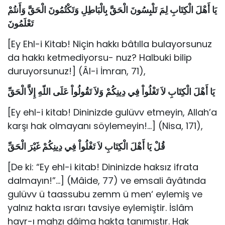
يَا أَهْلَ الْكِتَابِ لِمَ تَلْبِسُونَ الْحَقَّ بِالْبَاطِلِ وَتَكْتُمُونَ الْحَقَّ وَأَنتُمْ
تَعْلَمُونَ
[Ey Ehl-i Kitab! Niçin hakkı bâtılla bulayorsunuz
da hakkı ketmediyorsu- nuz? Halbuki bilip
duruyorsunuz!] (Âl-i İmran, 71),
يَا أَهْلَ الْكِتَابِ لاَ تَغْلُواْ فِي دِينِكُمْ وَلاَ تَقُولُواْ عَلَى اللّهِ إِلاَّ الْحَقِّ
[Ey ehl-i kitab! Dininizde gulüvv etmeyin, Allah’a
karşı hak olmayanı söy­lemeyin!…] (Nisa, 171),
قُلْ يَا أَهْلَ الْكِتَابِ لاَ تَغْلُواْ فِي دِينِكُمْ غَيْرَ الْحَقِّ
[De ki: “Ey ehl-i kitab! Dininizde haksız ifrata
dalmayın!”…] (Mâide, 77) ve emsali âyâtında
gulüvv ü taassubu zemm ü men‘ eylemiş ve
yalnız hakta ısrarı tavsiye eylemiştir. İslâm
hayr-ı mahzı dâima hakta tanımıştır. Hak