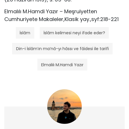
Elmalılı M.Hamdi Yazır – Meşruiyetten
Cumhuriyete Makaleler,Klasik yay.,syf:218-221
İslâm
İslâm kelimesi neyi ifade eder?
Din-i İslâm’ın ma‘nâ-yı hâssı ve fâidesi ile tarifi
Elmalılı M.Hamdi Yazır