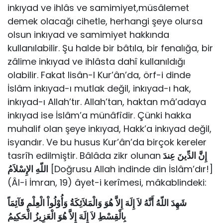
inkıyad ve ihlâs ve sa­mimiyet,müsâlemet
demek olacağı cihetle, herhangi şeye olursa
olsun inkıyad ve samimiyet hakkında
kullanılabilir. Şu halde bir bâtıla, bir fe­nalığa, bir
zâlime inkıyad ve ihlâsta dahî kullanıldığı
olabilir. Fakat lisân-l Kur’ân’da, örf-i dinde
İslâm inkıyad-ı mutlak değil, inkıyad-ı hak,
inkıyad-ı Allah’tır. Allah’tan, haktan mâ’adaya
inkıyad ise İslâm’a münâfîdir. Çünki hakka
muhalif olan şeye inkıyad, Hakk’a inkıyad değil,
isyandır. Ve bu husus Kur’ân’da birçok kereler
tasrîh edilmiştir. Bâlâda zikr olunan
إِنَّ الدِّينَ عِندَ
اللّهِ الإِسْلاَمُ
[Doğrusu Allah indinde din İslâm’dır!]
(Âl-i İmran, 19) âyet-i kerîmesi, mâkablindeki:
شَهِدَ اللّهُ أَنَّهُ لاَ إِلَهَ إِلاَّ هُوَ وَالْمَلاَئِكَةُ وَأُوْلُواْ الْعِلْمِ قَآئِمَاً
بِالْقِسْطِ لاَ إِلَهَ إِلاَّ هُوَ الْعَزِيزُ الْحَكِيمُ