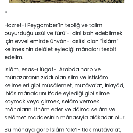
*
Hazret-i Peygamber’in tebliğ ve talim
buyurduğu usûl ve fürû‘-ı dini izah edebilmek
için evvel emirde ünvân-ı aslîsi olan “İslâm”
kelimesinin delâlet eylediği mânaları tesbit
edelim.
İslâm, esas-ı lügat-ı Arabda harb ve
münazaranın zıddı olan silm ve istislâm
kelimeleri gibi müsâlemet, mutâva’at, inkıyâd,
ihlâs mânalarını ifade eylediği gibi silme
koymak veya girmek, selâm vermek
mânalarını ifhâm eder ve dâima selâm ve
selâmet maddesinin mânasıyla alâkadar olur.
Bu mânaya göre İslâm ‘ale’l-ıtlak mutâva’at,