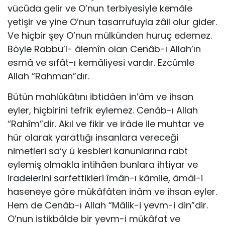
vücûda gelir ve O’nun terbiyesiyle kemâle
yetişir ve yine O’nun tasarrufuyla zâil olur gider.
Ve hiçbir şey O’nun mülkünden huruç edemez.
Böyle Rabbü’l- âlemîn olan Cenâb-ı Allah’ın
esmâ ve sıfât-ı kemâliyesi vardır. Ezcümle
Allah “Rahman”dır.
Bütün mahlûkâtını ibtidâen in’âm ve ihsan
eyler, hiç­birini tefrik eylemez. Cenâb-ı Allah
“Rahîm”dir. Akıl ve fikir ve irâde ile muhtar ve
hür olarak yarattığı insanlara vereceği
nimetleri sa‘y ü kesbleri kanunlarına rabt
eylemiş olmakla intihâen bunlara ihtiyar ve
iradelerini sarfettikleri îmân-ı kâmile, âmâl-i
haseneye göre mükâfâten inâm ve ih­san eyler.
Hem de Cenâb-ı Allah “Mâlik-i yevm-i din”dir.
O’nun istikbâlde bir yevm-i mükâfat ve