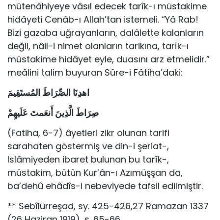
mütenâhiyeye vâsıl edecek tarîk-ı müstaki­me
hidâyeti Cenâb-ı Allah’tan istemeli. “Yâ Rab!
Bizi gazaba uğrayanla­rın, dalâlette kalanların
değil, nâil-i nimet olanların tarikına, tarîk-ı
müs­takime hidâyet eyle, duasını arz etmelidir.”
meâlini talim buyuran Sûre-i Fâtiha’daki:
اهدِنَا الصِّرَاطَ المُستَقِيمَ
صِرَاطَ الَّذِينَ أَنعَمتَ عَلَيهِمْ
(Fatiha, 6-7) âyetleri zikr olunan tarifi
sarahaten göstermiş ve din-i şeriat-,
lslâmiyeden ibaret bulunan bu tarîk-,
müstakim, bütün Kur’ân-ı Azımüşşan da,
ba’dehû ehâdîs-i nebeviyede tafsil edilmiştir.
** Sebîlürreşad, sy. 425-426,27 Ramazan 1337
(26 Haziran 1919), s. 65-66.