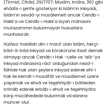
(Tirmizî, Cihâd, 29/1707; Müslim, imâre, 39) gibi
ehâdîs-i şerife göste­riyor ki Islâm’ın inkıyadı,
İslâm’ın sevdâ-yı müsâlemeti ancak Cenâb-ı
Hakk’a ve Cenâb-ı Hakk’a isyan mânasını
mutazammın bulunmayan hu­suslara
münhasırdır.
Hülâsa ‘indallah din-i marzî olan İslâm, herçi-
bâd-â-bâd inkıyad ve körükörüne itaat demek
olmayıp ancak Cenâb-ı Hak -celle ve ‘alâ-‘ya
inkıyad mânasına râci‘ olduğundan nezd-i
İlâhîde hak olan şeylere inkıyad ederek ehl-i
hak ile kemâl-i musâfât ve müsâlemet üzere
yaşamak ve ehvâ ve teşehhiyât-ı bâtıleden
ictinâb ederek erbâb-ı ehvâ ve teşehhiyâta
karşı mücâhedede bulunmak vicdanına
müncer olur.