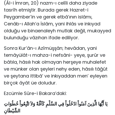
(Âl-i İmran, 20) nazm-ı celîli daha ziyade
tasrîh etmiştir. Burada gerek Hazret-i
Peygamber’in ve gerek etbâ’ının islâmı,
Cenâb-ı Allah’a İslâm, yani ihlâs ve inkıyad
olduğu ve binaenaleyh mutlak değil, mukayyed
bulunduğu vâzıhan ifade ediliyor.
Sonra Kur’ân-ı Azîmüşşân; hevâdan, yani
temâyülât-ı mahza-i nefsâni- yeye, şurûr ve
bâtıla, hâsılı hak olmayan herşeye muhalefet
ve münker olan şeyleri nehy eden, hâsılı tâğût
ve şeytana ittibâ’ ve inkıyaddan men’ eyleyen
birçok âyât üe doludur.
Ezcümle Sûre-i Bakara’daki:
يَا أَيُّهَا الَّذِينَ آمَنُواْ ادْخُلُواْ فِي السِّلْمِ كَآفَّةً وَلاَ تَتَّبِعُواْ خُطُوَاتِ
الشَّيْطَانِ