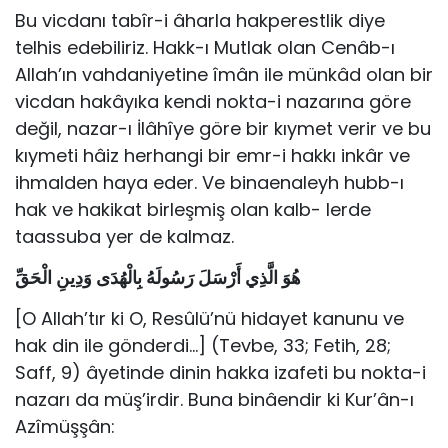
Bu vicdanı tabîr-i âharla hakperestlik diye
telhis edebiliriz. Hakk-ı Mutlak olan Cenâb-ı
Allah’ın vahdaniyetine îmân ile münkâd olan bir
vicdan hakâyıka kendi nokta-i nazarına göre
değil, nazar-ı İlâhîye göre bir kıymet verir ve bu
kıymeti hâiz herhangi bir emr-i hakkı inkâr ve
ihmal­den haya eder. Ve binaenaleyh hubb-ı
hak ve hakikat birleşmiş olan kalb- lerde
taassuba yer de kalmaz.
هُوَ الَّذِي أَرْسَلَ رَسُولَهُ بِالْهُدَى وَدِينِ الْحَقِّ
[O Allah’tır ki O, Resûlü’nü hidayet kanunu ve
hak din ile gönderdi…] (Tevbe, 33; Fetih, 28;
Saff, 9) âyetinde dinin hakka izafeti bu nokta-i
nazarı da müş’irdir. Buna binâendir ki Kur’ân-ı
Azîmüşşân: