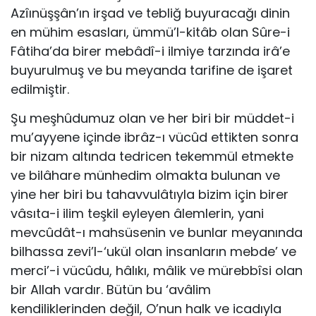
Azîınüşşân’ın irşad ve tebliğ buyuracağı dinin
en mühim esasları, ümmü’l-kitâb olan Sûre-i
Fâtiha’da birer mebâdî-i ilmiye tarzında irâ’e
buyurulmuş ve bu meyanda tarifine de işaret
edilmiştir.
Şu meşhûdumuz olan ve her biri bir müddet-i
mu’ayyene içinde ibrâz-ı vücûd ettikten sonra
bir nizam altında tedricen tekemmül etmekte
ve bilâhare münhedim olmakta bulunan ve
yine her biri bu tahavvulâtıyla bizim için birer
vâsıta-i ilim teşkil eyleyen âlemlerin, yani
mevcûdât-ı mahsüsenin ve bunlar meyanında
bilhassa zevi’l-‘ukül olan insanların mebde’ ve
merci’-i vücûdu, hâlıkı, mâlik ve mürebbîsi olan
bir Allah vardır. Bütün bu ‘avâlim
kendiliklerinden değil, O’nun halk ve icadıyla