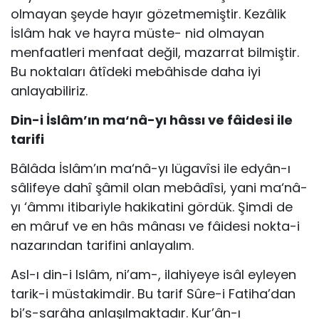
olmayan şeyde hayır gözetmemiştir. Kezâlik
İslâm hak ve hayra müste- nid olmayan
menfaatleri menfaat değil, mazarrat bilmiştir.
Bu noktaları âtîdeki mebâhisde daha iyi
anlayabiliriz.
Din-i İslâm’ın ma‘nâ-yı hâssı ve fâidesi ile
tarifi
Bâlâda İslâm’ın ma‘nâ-yı lügavîsi ile edyân-ı
sâlifeye dahî şâmil olan mebâdîsi, yani ma‘nâ-
yı ‘âmmı itibariyle hakikatini gördük. Şimdi de
en mâruf ve en hâs mânası ve fâidesi nokta-i
nazarından tarifini anlayalım.
Asl-ı din-i Islâm, ni’am-, ilahiyeye isâl eyleyen
tarik-i müstakimdir. Bu tarif Sûre-i Fatiha’dan
bi’s-sarâha anlaşılmaktadır. Kur’ân-ı