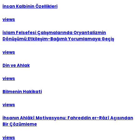
İnsan Kalbinin Özellikleri
views
İslam Felsefesi Çalışmalarında Oryantalizmin
Dönüşümü:Etkileşim-Bağımlı Yorumlamaya Geçiş
views
Din ve Ahlak
views
Bilmenin Hakikati
views
İhsanın Ahlâkî Motivasyonu: Fahreddin er-Râzî Açısından
Bir Çözümleme
views