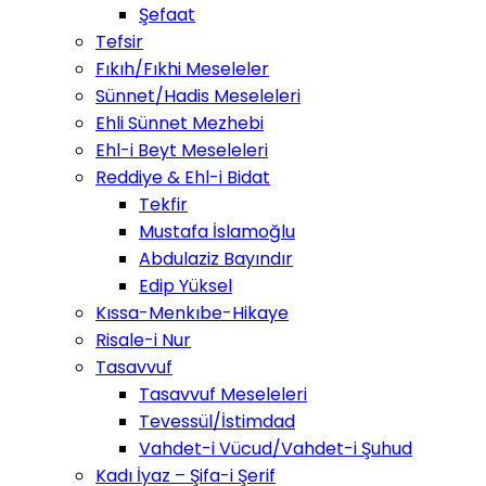
Şefaat
Tefsir
Fıkıh/Fıkhi Meseleler
Sünnet/Hadis Meseleleri
Ehli Sünnet Mezhebi
Ehl-i Beyt Meseleleri
Reddiye & Ehl-i Bidat
Tekfir
Mustafa İslamoğlu
Abdulaziz Bayındır
Edip Yüksel
Kıssa-Menkıbe-Hikaye
Risale-i Nur
Tasavvuf
Tasavvuf Meseleleri
Tevessül/İstimdad
Vahdet-i Vücud/Vahdet-i Şuhud
Kadı İyaz – Şifa-i Şerif