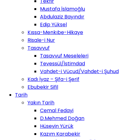
Tekfir
Mustafa İslamoğlu
Abdulaziz Bayındır
Edip Yüksel
Kıssa-Menkıbe-Hikaye
Risale-i Nur
Tasavvuf
Tasavvuf Meseleleri
Tevessül/İstimdad
Vahdet-i Vücud/Vahdet-i Şuhud
Kadı İyaz – Şifa-i Şerif
Ebubekir Sifil
Tarih
Yakın Tarih
Cemal Fedayi
D.Mehmed Doğan
Hüseyin Yürük
Kazım Karabekir