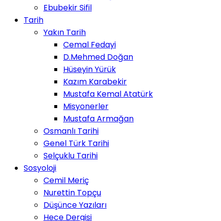
Ebubekir Sifil
Tarih
Yakın Tarih
Cemal Fedayi
D.Mehmed Doğan
Hüseyin Yürük
Kazım Karabekir
Mustafa Kemal Atatürk
Misyonerler
Mustafa Armağan
Osmanlı Tarihi
Genel Türk Tarihi
Selçuklu Tarihi
Sosyoloji
Cemil Meriç
Nurettin Topçu
Düşünce Yazıları
Hece Dergisi