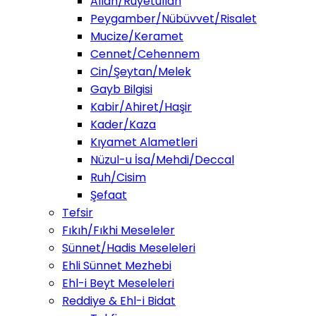
Allah/Ruyetullah
Peygamber/Nübüvvet/Risalet
Mucize/Keramet
Cennet/Cehennem
Cin/Şeytan/Melek
Gayb Bilgisi
Kabir/Ahiret/Haşir
Kader/Kaza
Kıyamet Alametleri
Nüzul-u İsa/Mehdi/Deccal
Ruh/Cisim
Şefaat
Tefsir
Fıkıh/Fıkhi Meseleler
Sünnet/Hadis Meseleleri
Ehli Sünnet Mezhebi
Ehl-i Beyt Meseleleri
Reddiye & Ehl-i Bidat