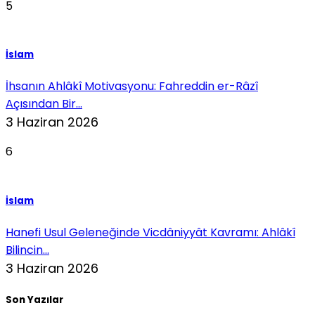
5
İslam
İhsanın Ahlâkî Motivasyonu: Fahreddin er-Râzî
Açısından Bir...
3 Haziran 2026
6
İslam
Hanefi Usul Geleneğinde Vicdâniyyât Kavramı: Ahlâkî
Bilincin...
3 Haziran 2026
Son Yazılar