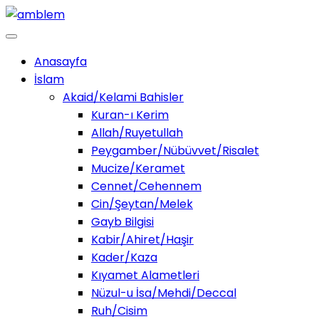
Anasayfa
İslam
Akaid/Kelami Bahisler
Kuran-ı Kerim
Allah/Ruyetullah
Peygamber/Nübüvvet/Risalet
Mucize/Keramet
Cennet/Cehennem
Cin/Şeytan/Melek
Gayb Bilgisi
Kabir/Ahiret/Haşir
Kader/Kaza
Kıyamet Alametleri
Nüzul-u İsa/Mehdi/Deccal
Ruh/Cisim