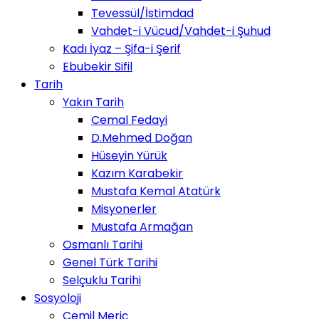
Tevessül/İstimdad
Vahdet-i Vücud/Vahdet-i Şuhud
Kadı İyaz – Şifa-i Şerif
Ebubekir Sifil
Tarih
Yakın Tarih
Cemal Fedayi
D.Mehmed Doğan
Hüseyin Yürük
Kazım Karabekir
Mustafa Kemal Atatürk
Misyonerler
Mustafa Armağan
Osmanlı Tarihi
Genel Türk Tarihi
Selçuklu Tarihi
Sosyoloji
Cemil Meriç