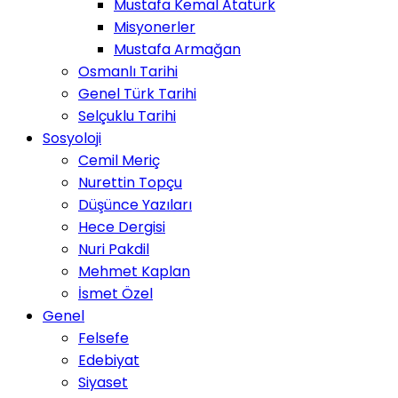
Mustafa Kemal Atatürk
Misyonerler
Mustafa Armağan
Osmanlı Tarihi
Genel Türk Tarihi
Selçuklu Tarihi
Sosyoloji
Cemil Meriç
Nurettin Topçu
Düşünce Yazıları
Hece Dergisi
Nuri Pakdil
Mehmet Kaplan
İsmet Özel
Genel
Felsefe
Edebiyat
Siyaset