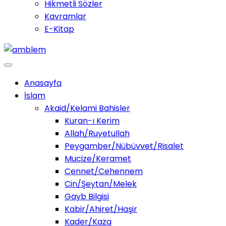
Hikmetli Sözler
Kavramlar
E-Kitap
Anasayfa
İslam
Akaid/Kelami Bahisler
Kuran-ı Kerim
Allah/Ruyetullah
Peygamber/Nübüvvet/Risalet
Mucize/Keramet
Cennet/Cehennem
Cin/Şeytan/Melek
Gayb Bilgisi
Kabir/Ahiret/Haşir
Kader/Kaza