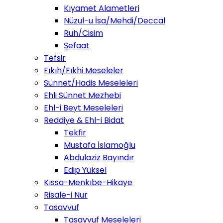
Kıyamet Alametleri
Nüzul-u İsa/Mehdi/Deccal
Ruh/Cisim
Şefaat
Tefsir
Fıkıh/Fıkhi Meseleler
Sünnet/Hadis Meseleleri
Ehli Sünnet Mezhebi
Ehl-i Beyt Meseleleri
Reddiye & Ehl-i Bidat
Tekfir
Mustafa İslamoğlu
Abdulaziz Bayındır
Edip Yüksel
Kıssa-Menkıbe-Hikaye
Risale-i Nur
Tasavvuf
Tasavvuf Meseleleri