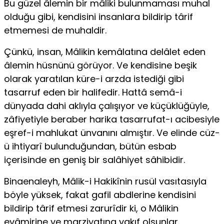
Bu güzel âlemin bir mâliki bulunmaması muhal
olduğu gibi, kendisini insanlara bildirip târif
etmemesi de muhaldir.
Çünkü, insan, Mâlikin kemâlatına delâlet eden
âlemin hüsnünü görüyor. Ve kendisine beşik
olarak yaratılan küre-i arzda istediği gibi
tasarruf eden bir halifedir. Hattâ semâ-i
dünyada dahi aklıyla çalışıyor ve küçüklüğüyle,
zâfiyetiyle beraber harika tasarrufat-ı acibesiyle
eşref-i mahlukat ünvanını almıştır. Ve elinde cüz-
ü ihtiyarî bulunduğundan, bütün esbab
içerisinde en geniş bir salâhiyet sâhibidir.
Binaenaleyh, Mâlik-i Hakikînin rusül vasıtasıyla
böyle yüksek, fakat gafil abdlerine kendisini
bildirip târif etmesi zarurîdir ki, o Mâlikin
evâmirine ve marziyatına vakıf olsunlar.