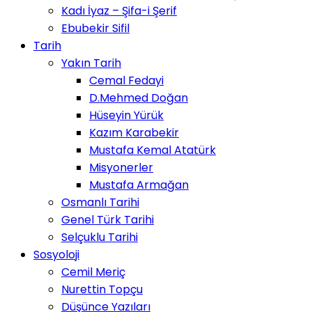
Kadı İyaz – Şifa-i Şerif
Ebubekir Sifil
Tarih
Yakın Tarih
Cemal Fedayi
D.Mehmed Doğan
Hüseyin Yürük
Kazım Karabekir
Mustafa Kemal Atatürk
Misyonerler
Mustafa Armağan
Osmanlı Tarihi
Genel Türk Tarihi
Selçuklu Tarihi
Sosyoloji
Cemil Meriç
Nurettin Topçu
Düşünce Yazıları