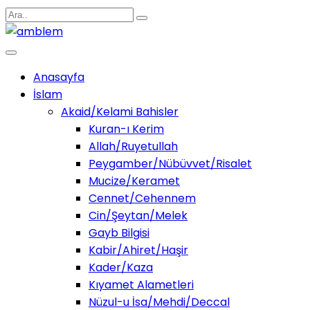
Anasayfa
İslam
Akaid/Kelami Bahisler
Kuran-ı Kerim
Allah/Ruyetullah
Peygamber/Nübüvvet/Risalet
Mucize/Keramet
Cennet/Cehennem
Cin/Şeytan/Melek
Gayb Bilgisi
Kabir/Ahiret/Haşir
Kader/Kaza
Kıyamet Alametleri
Nüzul-u İsa/Mehdi/Deccal