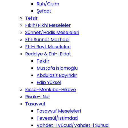
Ruh/Cisim
Şefaat
Tefsir
Fıkıh/Fıkhi Meseleler
Sünnet/Hadis Meseleleri
Ehli Sünnet Mezhebi
Ehl-i Beyt Meseleleri
Reddiye & Ehl-i Bidat
Tekfir
Mustafa İslamoğlu
Abdulaziz Bayındır
Edip Yüksel
Kıssa-Menkıbe-Hikaye
Risale-i Nur
Tasavvuf
Tasavvuf Meseleleri
Tevessül/İstimdad
Vahdet-i Vücud/Vahdet-i Şuhud