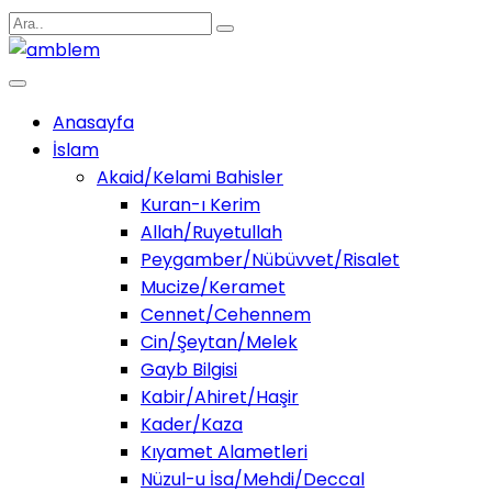
Anasayfa
İslam
Akaid/Kelami Bahisler
Kuran-ı Kerim
Allah/Ruyetullah
Peygamber/Nübüvvet/Risalet
Mucize/Keramet
Cennet/Cehennem
Cin/Şeytan/Melek
Gayb Bilgisi
Kabir/Ahiret/Haşir
Kader/Kaza
Kıyamet Alametleri
Nüzul-u İsa/Mehdi/Deccal