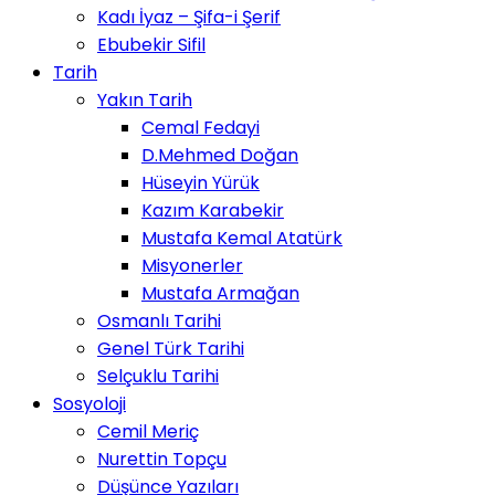
Kadı İyaz – Şifa-i Şerif
Ebubekir Sifil
Tarih
Yakın Tarih
Cemal Fedayi
D.Mehmed Doğan
Hüseyin Yürük
Kazım Karabekir
Mustafa Kemal Atatürk
Misyonerler
Mustafa Armağan
Osmanlı Tarihi
Genel Türk Tarihi
Selçuklu Tarihi
Sosyoloji
Cemil Meriç
Nurettin Topçu
Düşünce Yazıları