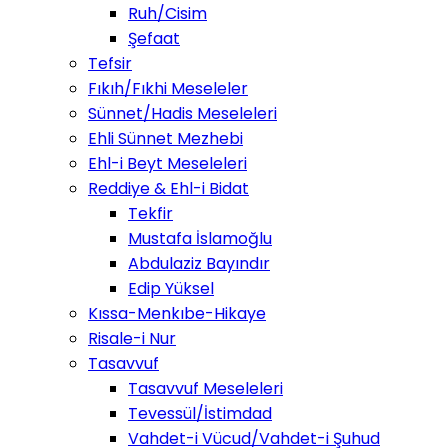
Ruh/Cisim
Şefaat
Tefsir
Fıkıh/Fıkhi Meseleler
Sünnet/Hadis Meseleleri
Ehli Sünnet Mezhebi
Ehl-i Beyt Meseleleri
Reddiye & Ehl-i Bidat
Tekfir
Mustafa İslamoğlu
Abdulaziz Bayındır
Edip Yüksel
Kıssa-Menkıbe-Hikaye
Risale-i Nur
Tasavvuf
Tasavvuf Meseleleri
Tevessül/İstimdad
Vahdet-i Vücud/Vahdet-i Şuhud