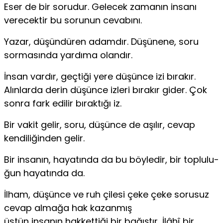
Eser de bir sorudur. Gelecek zamanın insanı
verecektir bu sorunun cevabını.
Yazar, düşündüren adamdır. Düşünene, soru
sorma­sında yardıma olandır.
İnsan vardır, geçtiği yere düşünce izi bırakır.
Alınlarda derin düşünce izleri bırakır gider. Çok
sonra fark edilir bıraktığı iz.
Bir vakit gelir, soru, düşünce de aşılır, cevap
kendi­liğinden gelir.
Bir insanın, hayatında da bu böyledir, bir toplulu­
ğun hayatında da.
İlham, düşünce ve ruh çilesi çeke çeke sorusuz
cevap almağa hak kazanmış
üstün
insanın
hakkettiği bir ba­ğıştır, İlâhî bir