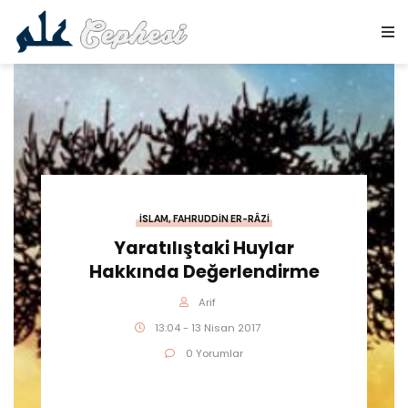
İSLAM
,
FAHRUDDIN ER-RÂZI
Yaratılıştaki Huylar
Hakkında Değerlendirme
Arif
13:04 - 13 Nisan 2017
0 Yorumlar