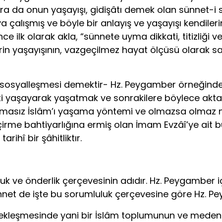
onra da onun ya­şayışı, gidişâtı demek olan sünnet-
çalışmış ve böyle bir anlayış ve yaşayışı kendilerin
ce ilk olarak akla, “sünnete uyma dikkati, titizliği v
berin yaşayışının, vazgeçilmez hayat ölçüsü olara
osyalleş­mesi demektir- Hz. Peygamber örneğinde 
nneti yaşayarak yaşatmak ve sonrakilere böylece ak
masız İslâm’ı yaşama yöntemi ve olmazsa olmaz nite
eçirme bahtiyarlığına ermiş olan İmam Evzâî’ye ait bu 
ihî bir şâhitliktır.
 ve önder­lik çerçevesinin adıdır. Hz. Peygamber
Sünnet de işte bu sorumluluk çerçevesine göre Hz. 
çekleşmesin­de yani bir İslâm toplumunun ve medeni