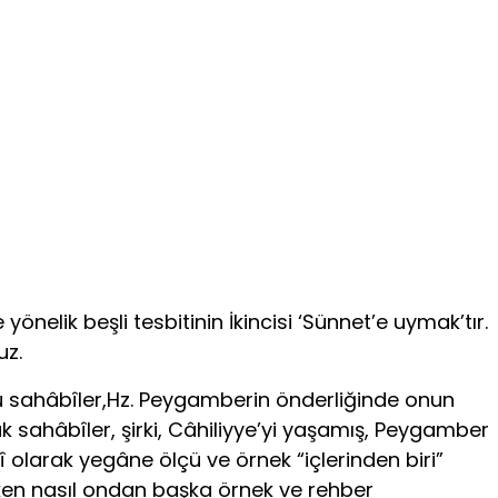
önelik beşli tesbitinin İkincisi ‘Sünnet’e uymak’tır.
uz.
ü sahâbîler,Hz. Peygamberin önderliğinde onun
k sahâbîler, şirki, Câhiliyye’yi yaşamış, Peygamber
î olarak yegâne ölçü ve örnek “içlerinden biri”
iken nasıl ondan başka örnek ve rehber