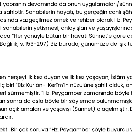
et yapısının devamında da onun uygulamaları/sünnet
ahiptir. Sahâbîlerin hayatı, bu gerçeğin canlı şâhid
afhasında vazgeçilmez örnek ve rehber olarak Hz. Pe
li sahâbîlerin yetişmesi, anlayışları ve yaşayışları
kısaca “Her yönüyle bütün bir hayatı Sünnet’e göre
ğlılık, s. 153-297) Biz burada, günümüze de ışık t
i hemen herşeyi ilk kez duyan ve ilk kez yaşayan, İs
 biri “Biz Kur’ân-ı Kerîm’in nüzulüne şahit olduk, 
la ileri sürmemiştir. “Hz. Peygamber za­manında böyle
dan sonra da asla böyle bir söylemde bulunmamışlard
n açıklamaları ve yaşayışı (Sünnet) olagelmiştir.
rdır.
rnekti. Bir çok soruya “Hz. Peygamber şöyle buyurdu