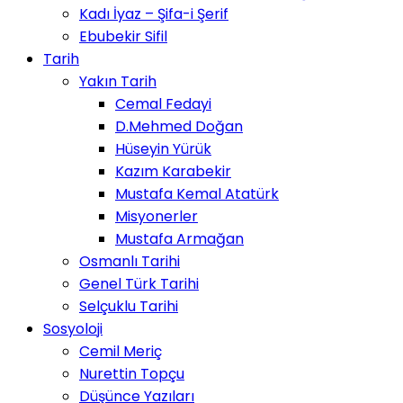
Kadı İyaz – Şifa-i Şerif
Ebubekir Sifil
Tarih
Yakın Tarih
Cemal Fedayi
D.Mehmed Doğan
Hüseyin Yürük
Kazım Karabekir
Mustafa Kemal Atatürk
Misyonerler
Mustafa Armağan
Osmanlı Tarihi
Genel Türk Tarihi
Selçuklu Tarihi
Sosyoloji
Cemil Meriç
Nurettin Topçu
Düşünce Yazıları