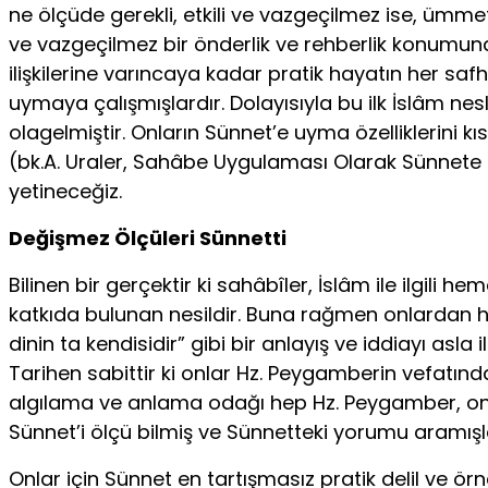
ne ölçüde gerekli, etkili ve vazgeçilmez ise, ümm
ve vazgeçilmez bir önderlik ve rehberlik konumuna s
ilişkilerine varıncaya kadar pratik hayatın her s
uymaya çalışmışlardır. Dolayısıyla bu ilk İslâm nes
olagelmiştir. Onların Sünnet’e uyma özelliklerini 
(bk.A. Uraler, Sahâbe Uygulaması Olarak Sünnete Ba
yetineceğiz.
Değişmez Ölçüleri Sünnetti
Bilinen bir gerçektir ki sahâbîler, İslâm ile ilgil
katkıda bulunan nesildir. Buna rağmen onlardan hiç
dinin ta kendisidir” gibi bir anlayış ve iddiayı as
Tarihen sabittir ki onlar Hz. Peygamberin vefatın
algılama ve anlama odağı hep Hz. Peygamber, onu
Sünnet’i ölçü bilmiş ve Sünnetteki yorumu aramışla
Onlar için Sünnet en tartışmasız pratik delil ve ö