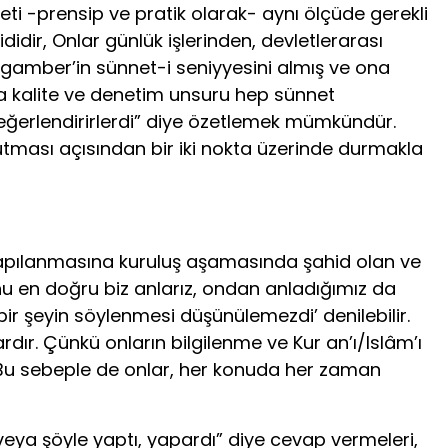
i -pren­sip ve pratik olarak- aynı ölçüde gerekli
idir, Onlar günlük işlerinden, devletlerarası
ygamber’in sünnet-i seniyyesini almış ve ona
nda kalite ve denetim unsuru hep sünnet
 değerlendirirlerdi” diye özetlemek mümkündür.
utma­sı açısından bir iki nokta üzerinde durmakla
lâm yapılanmasına kuruluş aşamasında şahid olan ve
onu en doğru biz anlarız, ondan anladığımız da
 bir şeyin söylenmesi düşünülemezdi’ denilebilir.
ır. Çünkü onların bilgilenme ve Kur an’ı/Islâm’ı
 Bu sebeple de onlar, her konuda her zaman
 veya şöyle yaptı, yapardı” diye cevap vermeleri,