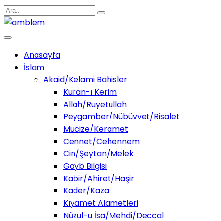
Anasayfa
İslam
Akaid/Kelami Bahisler
Kuran-ı Kerim
Allah/Ruyetullah
Peygamber/Nübüvvet/Risalet
Mucize/Keramet
Cennet/Cehennem
Cin/Şeytan/Melek
Gayb Bilgisi
Kabir/Ahiret/Haşir
Kader/Kaza
Kıyamet Alametleri
Nüzul-u İsa/Mehdi/Deccal