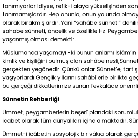
tanımıyorlar idiyse, refik-i alaya yükselişinden s
tanımamışlardır. Hep onunla, onun yolunda ol­maya 
olarak bırakmışlardır. Yani “sahâbe sünneti” denilin
sahabe sün­neti, öncelik ve özellikle Hz. Peygam
yaşanmış olması demektir.
Müslümanca yaşamayı -ki bunun anlamı Islâm’ın s
kimlik ve kişiliğini bulmuş olan sahâbe nesli,Sü
gerçekten yegânedir. Çünkü onlar Sünnet’e, tartış
yaşıyorlardı Gençlik yıllarını sahâbîlerle birlikte g
bu gerçeği dikkatlerimize sunan fevkalâde önemli tar
Sünnetin Rehberliği
Ümmet, peygamberlerin beşerî plandaki sorumluluk
icabet olarak tüm dünyalıları içine almaktadır. 
Ümmet-i icâbetin sosyolojik bir vâkıa olarak ger