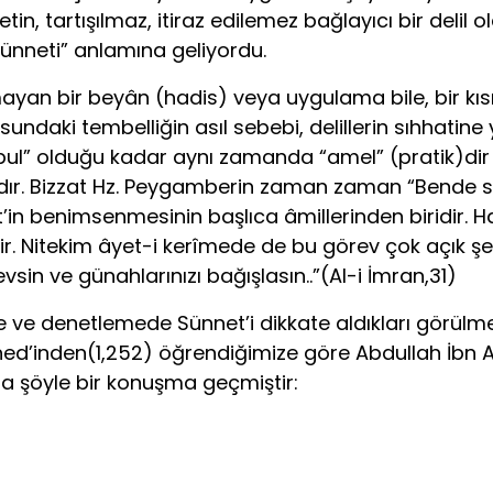
, tartışılmaz, itiraz edilemez bağlayıcı bir delil 
ünneti” anlamına geliyordu.
an bir beyân (hadis) veya uygulama bile, bir kısmı
aki tembelliğin asıl sebebi, delillerin sıhhatine yön
bul” olduğu kadar aynı zamanda “amel” (pratik)dir d
dır. Bizzat Hz. Peygamberin zaman zaman “Bende sizi
in benimsenmesinin başlıca âmillerinden biridir. Halk
. Nitekim âyet-i kerîmede de bu gö­rev çok açık şeki
vsin ve günahlarınızı bağışlasın..”(Al-i İmran,31)
e ve denet­lemede Sünnet’i dikkate aldıkları görül
d’inden(1,252) öğrendiğimize göre Abdullah İbn Abb
 şöyle bir konuşma geçmiştir: