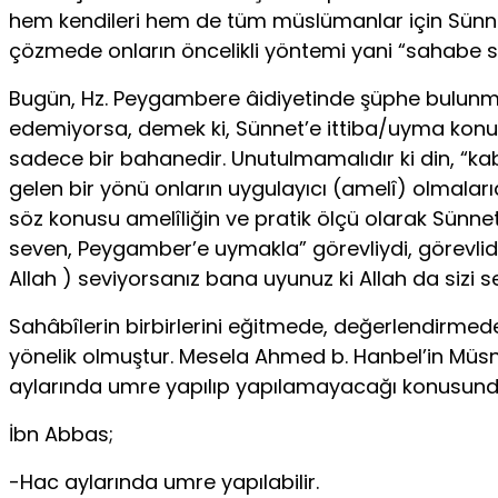
hem kendileri hem de tüm müslümanlar için Sünnetin
çözmede onların öncelikli yöntemi yani “sahabe s
Bugün, Hz. Peygambere âidiyetinde şüphe bulunmay
edemiyorsa, demek ki, Sünnet’e ittiba/uyma konusund
sadece bir bahanedir. Unutulmamalıdır ki din, “ka
gelen bir yönü onların uygulayıcı (amelî) olmaları
söz konusu amelîliğin ve pratik ölçü olarak Sünnet’
seven, Peygamber’e uymakla” görevliydi, görevlidir
Allah ) seviyorsanız bana uyunuz ki Allah da sizi se
Sahâbîlerin birbirlerini eğitmede, değerlendirmed
yönelik olmuştur. Mesela Ahmed b. Hanbel’in Müsne
aylarında umre yapılıp yapılamayacağı konusunda
İbn Abbas;
-Hac aylarında umre yapılabilir.