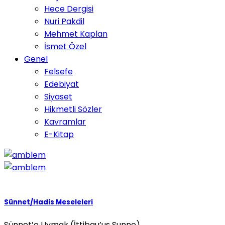
Hece Dergisi
Nuri Pakdil
Mehmet Kaplan
İsmet Özel
Genel
Felsefe
Edebiyat
Siyaset
Hikmetli Sözler
Kavramlar
E-Kitap
Sünnet/Hadis Meseleleri
Sünnet’e Uymak (İttibau’us Sunne)