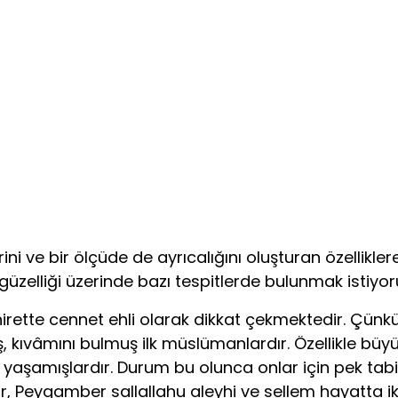
 ve bir ölçüde de ayrıcalığını oluşturan özelliklere y
e güzelliği üzerinde bazı tespitlerde bulunmak istiyor
rette cennet ehli olarak dikkat çekmektedir. Çünk
 kıvâmını bulmuş ilk müslümanlardır. Özellikle büyü
ve yaşamışlardır. Durum bu olunca onlar için pek tabi
ar, Peygamber sallallahu aleyhi ve sellem hayatta 