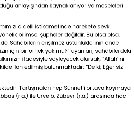
olduğu an­layışından kaynaklanıyor ve meseleleri
mızı o delil istikame­tinde harekete sevk
e­lik bilimsel şüpheler değildir. Bu olsa olsa,
e. Sahâbîlerin erişilmez üstünlüklerinin önde
n için bir örnek yok mu?” uyarıları, sahâbîlerdeki
ımı­zın ifadesiyle söyleyecek olursak, “Allah’ını
lde ilan edilmiş bulunmaktadır: “De ki; Eğer siz
mektedir. Tartışmaları hep Sünnet’i ortaya koymaya
as (r.a.) ile Urve b. Zübeyr (r.a.) arasında hac