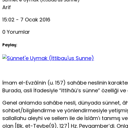
Arif
15:02 - 7 Ocak 2016
0 Yorumlar
Paylaş:
İmam el-Evzâînin (u. 157) sahâbe neslinin karakterini
Burada, asli İfadesiyle “ittihâü’s sünne” özelliği v
Genel anlamda sahâbe nesli, dünyada sünnet, âhi
sohbet/bilgilendirme ve yönlendirmesiyle yetişmiş,
sallallahu aleyhi ve sellem ile de İslâm’ı tanımış 
olan [Bk, et-Tevbe(9), 127] Hz. Peygamber’di. Onl