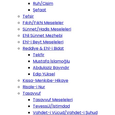
Ruh/Cisim
Şefaat
Tefsir
Fıkıh/Fıkhi Meseleler
Sünnet/Hadis Meseleleri
Ehli Sünnet Mezhebi
Ehl-i Beyt Meseleleri
Reddiye & Ehl-i Bidat
Tekfir
Mustafa İslamoğlu
Abdulaziz Bayındır
Edip Yüksel
Kıssa-Menkıbe-Hikaye
Risale-i Nur
Tasavvuf
Tasavvuf Meseleleri
Tevessül/İstimdad
Vahdet-i Vücud/Vahdet-i Şuhud