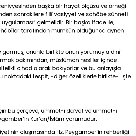
i seniyyesinden başka bir hayat ölçüsü ve örneği
den son­rakilere fiilî vasiyyet ve sahâbe sünneti
e uygulaması” gelmelidir. Bir başka ifade ile,
k sahâbîler tarafından mümkün olduğunca ay­nen
görmüş, onunla birlikte onun yorumuyla dinî
tarmak bakımından, müslüman nesiller içinde
likli cihad olarak bakıyorlar ve bu anlayışla
noktadaki tespit, -diğer özelliklerle birlikte-, işte
 için bu çerçeve, ümmet-i da’vet ve ümmet-i
Peygamber’in Kur’an/İslâm yorumudur.
yetinin oluşmasında Hz. Peygamber’in rehberliği