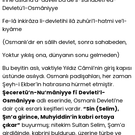
Devletü’l-Osmâniyye
Fe-lâ inkirâza li-devletihi ilâ zuhûri’l-hatmi ve’l-
kıyâme
(Osmanlı’dır en sâlih devlet, sonra sahabeden,
Yoktur yıkılış ona, dünyanın sonu gelmeden)
Bu beyitin aslı, vaktiyle Yıldız Câmii’nin giriş kapısı
üstünde asılıydı. Osmanlı padişahları, her zaman
Şeyh-i Ekber’in hatırasına hürmet etmiştir.
Şeceretü’n-Nu’mâniyye fî Devleti’l-
Osmâniyye
adlı eserinde, Osmanlı Devleti’ne
dair çok esrarlı keşifleri vardır.
“Sin (Selim),
Şın’a girince, Muhyiddin’in kabri ortaya
çıkar”
buyurmuş; nitekim Sultan Selim, Şam’a
girdiğinde, kabrini buldurup, üzerine türbe ve