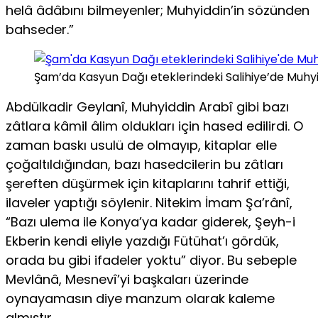
helâ âdâbını bilmeyenler; Muhyiddin’in sözünden
bahseder.”
Şam’da Kasyun Dağı eteklerindeki Salihiye’de Muhyid
Abdülkadir Geylanî, Muhyiddin Arabî gibi bazı
zâtlara kâmil âlim oldukları için hased edilirdi. O
zaman baskı usulü de olmayıp, kitaplar elle
çoğaltıldığından, bazı hasedcilerin bu zâtları
şereften düşürmek için kitaplarını tahrif ettiği,
ilaveler yaptığı söylenir. Nitekim İmam Şa’rânî,
“Bazı ulema ile Konya’ya kadar giderek, Şeyh-i
Ekberin kendi eliyle yazdığı Fütühat’ı gördük,
orada bu gibi ifadeler yoktu” diyor. Bu sebeple
Mevlânâ, Mesnevî’yi başkaları üzerinde
oynayamasın diye manzum olarak kaleme
almıştır.