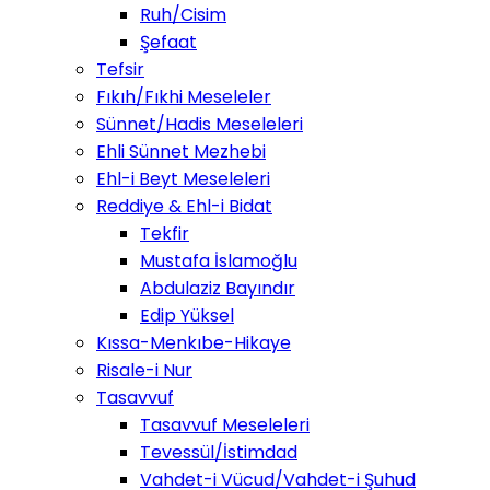
Ruh/Cisim
Şefaat
Tefsir
Fıkıh/Fıkhi Meseleler
Sünnet/Hadis Meseleleri
Ehli Sünnet Mezhebi
Ehl-i Beyt Meseleleri
Reddiye & Ehl-i Bidat
Tekfir
Mustafa İslamoğlu
Abdulaziz Bayındır
Edip Yüksel
Kıssa-Menkıbe-Hikaye
Risale-i Nur
Tasavvuf
Tasavvuf Meseleleri
Tevessül/İstimdad
Vahdet-i Vücud/Vahdet-i Şuhud