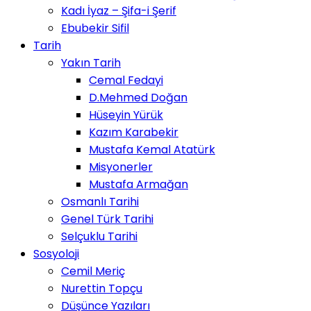
Kadı İyaz – Şifa-i Şerif
Ebubekir Sifil
Tarih
Yakın Tarih
Cemal Fedayi
D.Mehmed Doğan
Hüseyin Yürük
Kazım Karabekir
Mustafa Kemal Atatürk
Misyonerler
Mustafa Armağan
Osmanlı Tarihi
Genel Türk Tarihi
Selçuklu Tarihi
Sosyoloji
Cemil Meriç
Nurettin Topçu
Düşünce Yazıları