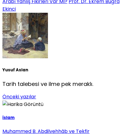
Arabî Yanlış Fikirleri Var Mı?
Prof. Dr. Ekrem Buğra
Ekinci
Yusuf Aslan
Tarih talebesi ve ilme pek meraklı.
Önceki yazılar
İslam
Muhammed B. Abdilvehhâb ve Tekfir