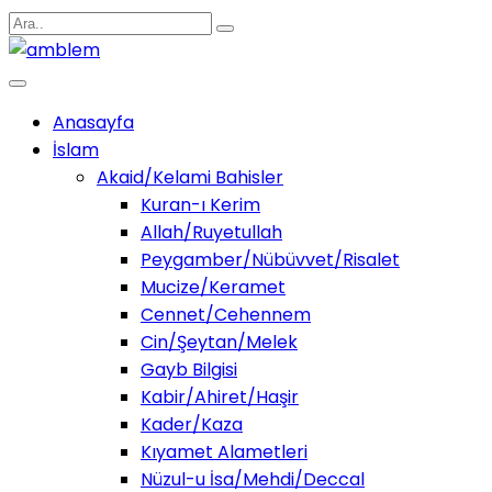
Anasayfa
İslam
Akaid/Kelami Bahisler
Kuran-ı Kerim
Allah/Ruyetullah
Peygamber/Nübüvvet/Risalet
Mucize/Keramet
Cennet/Cehennem
Cin/Şeytan/Melek
Gayb Bilgisi
Kabir/Ahiret/Haşir
Kader/Kaza
Kıyamet Alametleri
Nüzul-u İsa/Mehdi/Deccal