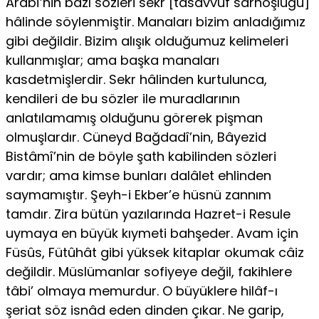
Arabî’nin bazı sözleri sekr [tasavvuf sarhoşluğu]
hâlinde söylenmiştir. Manaları bizim anladığımız
gibi değildir. Bizim alışık olduğumuz kelimeleri
kullanmışlar; ama başka manaları
kasdetmişlerdir. Sekr hâlinden kurtulunca,
kendileri de bu sözler ile muradlarının
anlatılamamış olduğunu görerek pişman
olmuşlardır. Cüneyd Bağdadî’nin, Bâyezid
Bistâmî’nin de böyle şath kabilinden sözleri
vardır; ama kimse bunları dalâlet ehlinden
saymamıştır. Şeyh-i Ekber’e hüsnü zannım
tamdır. Zira bütün yazılarında Hazret-i Resule
uymaya en büyük kıymeti bahşeder. Avam için
Füsûs, Fütûhât gibi yüksek kitaplar okumak câiz
değildir. Müslümanlar sofiyeye değil, fakihlere
tâbi’ olmaya memurdur. O büyüklere hilâf-ı
şeriat söz isnâd eden dinden çıkar. Ne garip,