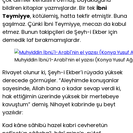
bildiren kitaplar yazmışlardır. Bir tek
İbni
Teymiyye
, kötülemiş, hatta tekfir etmiştir. Buna
şaşılmaz. Çünki İbni Teymiyye, mecazı da kabul
etmez. Bunun takipçileri de Şeyh-i Ekber için
demedik laf bırakmamışlardır.
Muhyiddin İbnü’l-Arabî’nin el yazısı (Konya Yusuf 
Rivayet olunur ki, Şeyh-i Ekber’i rüyada yüksek
derecede görmüşler. “Aleyhimde konuşanlar
sayesinde, Allah bana o kadar sevap verdi ki,
hak ettiğimin üzerinde yüksek bir mertebeye
kavuştum” demiş. Nihayet kabrinde şu beyt
yazılıdır:
Kad kâne sâhibü hazel kabri cevheretün