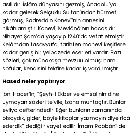
asıllıdır. İslâm dünyasını gezmiş, Anadolu’ya
kadar gelerek Selçuklu Sultan’ından hürmet
görmüş, Sadreddin Konevî’nin annesini
nikâhlamıştır. Konevî, Mevlânâ’nın hocasıdır.
Nihayet Şam’da yaşayıp 1240’da vefat etmiştir.
Kelâmdan tasavvufa, tarihten manevî keşiflere
kadar geniş bir yelpazede eserleri vardır. Bazı
sözleri, çok münakaşa mevzuu olmuş; ham
sofular, kendisini tekfire kadar iş vardırmıştır.
Hased neler yaptırıyor
İbni Hacer’in, “Şeyh-i Ekber ve emsâlinin dine
uymayan sözleri te’vile, izaha muhtaçtır. Bunlar
evliya defterindedir. Eğer bunların zamanında
olsaydık, gider, böyle kitaplar yazmayın diye ricâ
ederdik” dediği rivayet edilir. İmam Rabbânî de