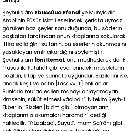
Şeyhülislâm
Ebussûud Efendi
‘ye Muhyiddin
Arabî’nin Füsûs isimli eserindeki şeriata uymaz
gözüken bazı şeyler sorulduğunda, bu sözlerin
başkaları tarafından onun kitaplarına sokularak
iftira edildiğini; sultanın, bu eserlerin okunmasını
yasaklayan emir çıkardığını söylemiştir.
Şeyhülislâm
İbni Kemal
, onu medhederek der ki:
“Füsûs ile Fütuhât gibi eserlerindeki meselelerin
bazıları, kitap ve sünnete uygundur. Bazılarını ise,
ancak keşif ve bâtın [tasavvuf] ehli anlar.
Bunlarla murad edilen manayı anlayamayan
kimsenin, sükût etmesi vâcibdir”. Nitekim Şeyh-i
Ekber’in “Bizden [bizim gibi] olmayanların,
kitaplarımızı okumaları haramdır” dediği
nakledilir. Fîrûzâbâdî, Süyûtî, İmam Şa’rânî gibi
çok âlimler kendisini övmüş; büyüklüğünü