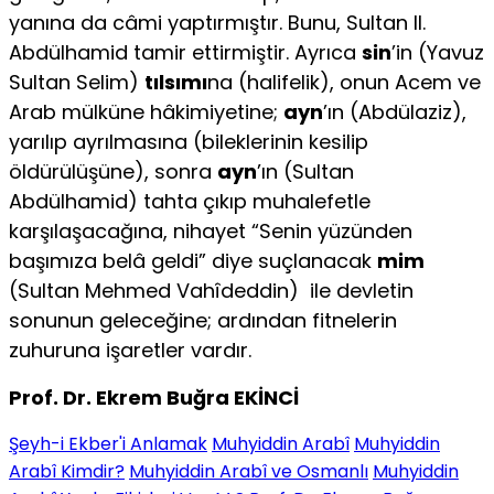
yanına da câmi yaptırmıştır. Bunu, Sultan II.
Abdülhamid tamir ettirmiştir. Ayrıca
sin
’in (Yavuz
Sultan Selim)
tılsımı
na (halifelik), onun Acem ve
Arab mülküne hâkimiyetine;
ayn
’ın (Abdülaziz),
yarılıp ayrılmasına (bileklerinin kesilip
öldürülüşüne), sonra
ayn
’ın (Sultan
Abdülhamid) tahta çıkıp muhalefetle
karşılaşacağına, nihayet “Senin yüzünden
başımıza belâ geldi” diye suçlanacak
mim
(Sultan Mehmed Vahîdeddin) ile devletin
sonunun geleceğine; ardından fitnelerin
zuhuruna işaretler vardır.
Prof. Dr. Ekrem Buğra EKİNCİ
Şeyh-i Ekber'i Anlamak
Muhyiddin Arabî
Muhyiddin
Arabî Kimdir?
Muhyiddin Arabî ve Osmanlı
Muhyiddin