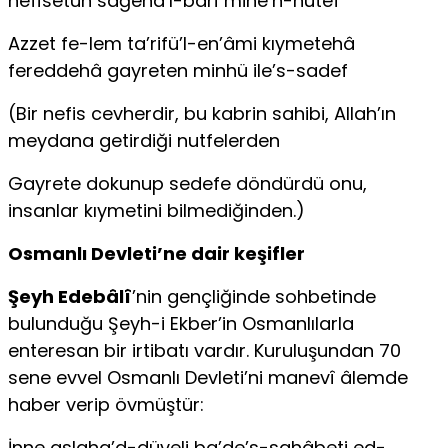
nefîsetün sâğeha’l-bârî mine’n-nütef
Azzet fe-lem ta’rifü’l-en’âmi kıymetehâ
fereddehâ gayreten minhü ile’s-sadef
(Bir nefis cevherdir, bu kabrin sahibi, Allah’ın
meydana getirdiği nutfelerden
Gayrete dokunup sedefe döndürdü onu,
insanlar kıymetini bilmediğinden.)
Osmanlı Devleti’ne dair keşifler
Şeyh Edebâlî
’nin gençliğinde sohbetinde
bulunduğu Şeyh-i Ekber’in Osmanlılarla
enteresan bir irtibatı vardır. Kuruluşundan 70
sene evvel Osmanlı Devleti’ni manevî âlemde
haber verip övmüştür:
İnne aslaha’d-düveli ba’de’s-sahâbeti ed-