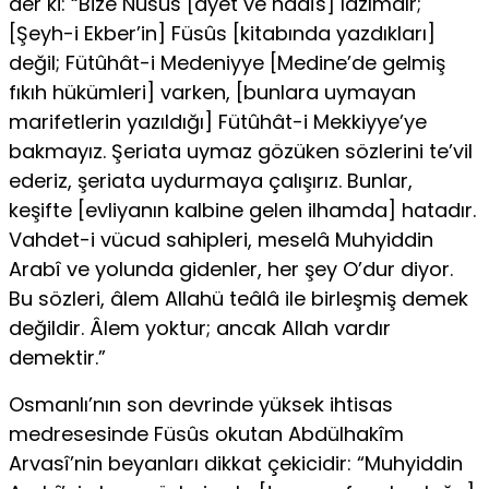
der ki: “Bize Nusûs [âyet ve hadîs] lâzımdır;
[Şeyh-i Ekber’in] Füsûs [kitabında yazdıkları]
değil; Fütûhât-i Medeniyye [Medine’de gelmiş
fıkıh hükümleri] varken, [bunlara uymayan
marifetlerin yazıldığı] Fütûhât-i Mekkiyye’ye
bakmayız. Şeriata uymaz gözüken sözlerini te’vil
ederiz, şeriata uydurmaya çalışırız. Bunlar,
keşifte [evliyanın kalbine gelen ilhamda] hatadır.
Vahdet-i vücud sahipleri, meselâ Muhyiddin
Arabî ve yolunda gidenler, her şey O’dur diyor.
Bu sözleri, âlem Allahü teâlâ ile birleşmiş demek
değildir. Âlem yoktur; ancak Allah vardır
demektir.”
Osmanlı’nın son devrinde yüksek ihtisas
medresesinde Füsûs okutan Abdülhakîm
Arvasî’nin beyanları dikkat çekicidir: “Muhyiddin