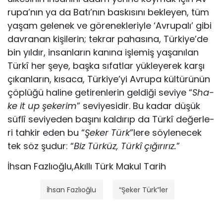
ru­pa’nın ya da Ba­tı’nın bas­kı­sı­nı bek­le­yen, tüm
ya­şam ge­le­nek ve gö­re­nek­le­riy­le ‘Av­ru­pa­lı’ gi­bi
dav­ra­nan ki­şi­le­rin; tek­rar pa­ha­sı­na, Tür­ki­ye’de
bin yıl­dır, in­san­la­rın ka­nı­na iş­le­miş ya­şa­nı­lan
Tür­kî her şe­ye, baş­ka sı­fat­lar yük­le­ye­rek kar­şı
çı­kan­la­rın, kı­sa­ca, Tür­ki­ye’yi Av­ru­pa kül­tü­rü­nün
çöp­lü­ğü ha­li­ne ge­ti­ren­le­rin gel­di­ği se­vi­ye “
Sha­
ke it up şe­ke­rim
” se­vi­ye­si­dir. Bu ka­dar dü­şük
süf­lî se­vi­ye­den ba­şı­nı kal­dı­rıp da Tür­kî de­ğer­le­
ri tah­kir eden bu “
Şe­ker Türk
”le­re söy­le­ne­cek
tek söz şu­dur: “
Biz Tür­küz, Tür­kî çı­ğı­rı­rız.
”
İhsan Fazlıoğlu,Akıllı Türk Makul Tarih
İhsan Fazlıoğlu
“Şeker Türk”ler