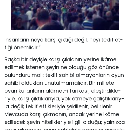
İn­san­la­rın ne­ye kar­şı çık­tı­ğı de­ğil, ne­yi tek­lif et­
ti­ği önem­li­dir.”
Baş­ka bir de­yiş­le kar­şı çı­kı­la­nın ye­ri­ne ikâ­me
edil­mek is­te­nen şe­yin ne ol­du­ğu göz önün­de
bu­lun­du­rul­ma­lı; tek­lif sa­hi­bi ol­ma­yan­la­rın oyun
sa­hi­bi ol­duk­la­rı unu­tul­ma­ma­lı­dır. Bir mil­le­te
oyun ku­ran­la­rın alâ­met-i fa­ri­ka­sı, eleş­tir­dik­le­
riy­le, kar­şı çık­tık­la­rıy­la, yok et­me­ye ça­lış­tık­la­rıy­
la de­ğil; tek­lif et­tik­le­riy­le şe­kil­le­nir, be­lir­le­nir.
Mev­cu­da kar­şı çık­ma­nın, an­cak ye­ri­ne ikâ­me
edi­le­cek şe­yin ni­te­lik­le­riy­le il­gi­li ol­du­ğu; yal­nız­ca
kar­şı çık­ma­nın, oyun sa­hi­bi­nin ama­cı­nı ger­çek­