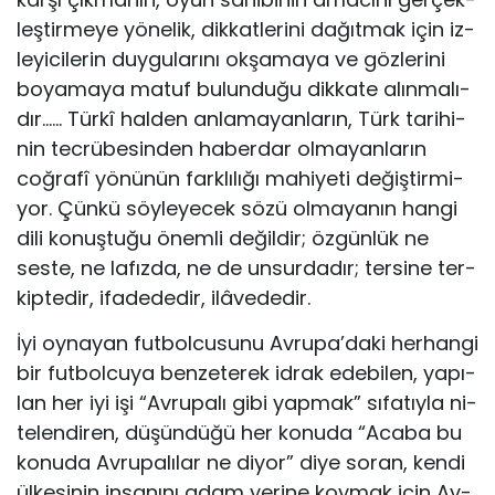
leş­tir­me­ye yö­ne­lik, dik­kat­le­ri­ni da­ğıt­mak için iz­
le­yi­ci­le­rin duy­gu­la­rı­nı ok­şa­ma­ya ve göz­le­ri­ni
bo­ya­ma­ya ma­tuf bu­lun­du­ğu dik­ka­te alın­ma­lı­
dır…… Tür­kî hal­den an­la­ma­yan­la­rın, Türk ta­ri­hi­
nin tec­rü­be­sin­den ha­ber­dar ol­ma­yan­la­rın
coğ­ra­fî yö­nü­nün fark­lı­lı­ğı ma­hi­ye­ti de­ğiş­tir­mi­
yor. Çün­kü söy­le­ye­cek sö­zü ol­ma­ya­nın han­gi
di­li ko­nuş­tu­ğu önem­li de­ğil­dir; öz­gün­lük ne
ses­te, ne la­fız­da, ne de un­sur­da­dır; ter­si­ne ter­
kip­te­dir, ifa­de­de­dir, ilâ­ve­de­dir.
İyi oy­na­yan fut­bol­cu­su­nu Av­ru­pa’da­ki her­han­gi
bir fut­bol­cu­ya ben­ze­te­rek id­rak ede­bi­len, ya­pı­
lan her iyi işi “Av­ru­pa­lı gi­bi yap­mak” sı­fa­tıy­la ni­
te­len­di­ren, dü­şün­dü­ğü her ko­nu­da “Aca­ba bu
ko­nu­da Av­ru­pa­lı­lar ne di­yor” di­ye so­ran, ken­di
ül­ke­si­nin in­sa­nı­nı adam ye­ri­ne koy­mak için Av­