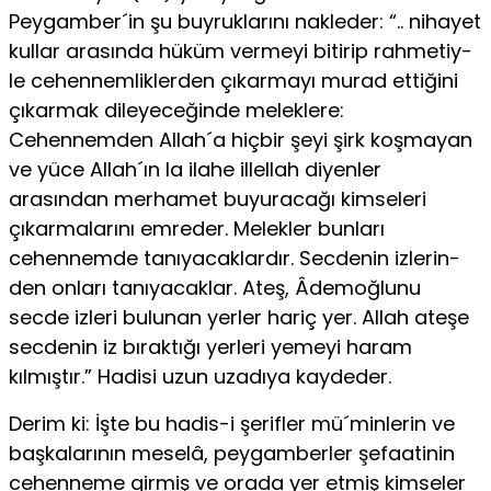
Peygamber´in şu buyruk­larını nakleder: “.. nihayet
kullar arasında hüküm vermeyi bitirip rahmetiy-
le cehennemliklerden çıkarmayı murad ettiğini
çıkarmak dileyeceğinde me­leklere:
Cehennemden Allah´a hiçbir şeyi şirk koşmayan
ve yüce Allah´ın la ilahe illellah diyenler
arasından merhamet buyuracağı kimseleri
çıkarmala­rını emreder. Melekler bunları
cehennemde tanıyacaklardır. Secdenin izlerin­
den onları tanıyacaklar. Ateş, Âdemoğlunu
secde izleri bulunan yerler hariç yer. Allah ateşe
secdenin iz bıraktığı yerleri yemeyi haram
kılmıştır.” Hadi­si uzun uzadıya kaydeder.
Derim ki: İşte bu hadis-i şerifler mü´minlerin ve
başkalarının meselâ, pey­gamberler şefaatinin
cehenneme girmiş ve orada yer etmiş kimseler