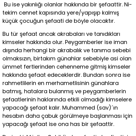
Bu ise yakınlığı olanlar hakkında bir şefaattir. Ni­
tekim cennet kapısında yere/yapışıp kalmış
küçük çocuğun şefaati de böy­le olacaktır.
Bu tür şefaat ancak akrabaları ve tanıdıkları
kimseler hakkında olur. Peygamberler ise iman
dışında herhangi bir akrabalık ve tanıma sebebi
ol­maksızın, birtakım günahlar sebebiyle asi olan
ümmet fertlerinden cehen­neme gitmiş kimseler
hakkında şefaat edeceklerdir. Bundan sonra ise
rah­metlilerin en merhametlisinin günahlara
batmış, hatalara bulanmış ve pey­gamberlerin
şefaatlerinin haklarında etkili olmadığı kimselere
yapacağı şe­faat kalır. Muhammed (sav)´ın
hesabın daha çabuk görülmeye başlanması için
yapacağı şefaat ise ona has bir şefaattir.