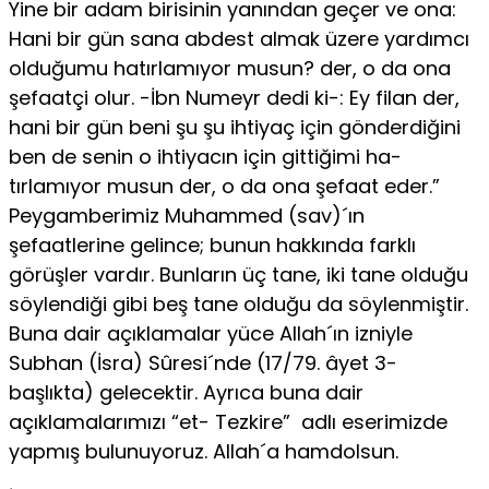
Yine bir adam birisinin yanından geçer ve ona:
Ha­ni bir gün sana abdest almak üzere yardımcı
olduğumu hatırlamıyor musun? der, o da ona
şefaatçi olur. -İbn Numeyr dedi ki-: Ey filan der,
hani bir gün beni şu şu ihtiyaç için gönderdiğini
ben de senin o ihtiyacın için gittiğimi ha­
tırlamıyor musun der, o da ona şefaat eder.”
Peygamberimiz Muhammed (sav)´ın
şefaatlerine gelince; bunun hakkında farklı
görüşler vardır. Bunla­rın üç tane, iki tane olduğu
söylendiği gibi beş tane olduğu da söylenmiş­tir.
Buna dair açıklamalar yüce Allah´ın izniyle
Subhan (İsra) Sûresi´nde (17/79. âyet 3-
başlıkta) gelecektir. Ayrıca buna dair
açıklamalarımızı “et- Tez­kire” adlı eserimizde
yapmış bulunuyoruz. Allah´a hamdolsun.