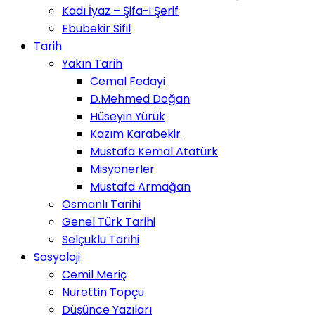
Kadı İyaz – Şifa-i Şerif
Ebubekir Sifil
Tarih
Yakın Tarih
Cemal Fedayi
D.Mehmed Doğan
Hüseyin Yürük
Kazım Karabekir
Mustafa Kemal Atatürk
Misyonerler
Mustafa Armağan
Osmanlı Tarihi
Genel Türk Tarihi
Selçuklu Tarihi
Sosyoloji
Cemil Meriç
Nurettin Topçu
Düşünce Yazıları