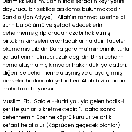
Derim ki: Müslim, Sahih´inde şefaatin keyfiyetini
doyurucu bir şekilde açıklamış bulunmaktadır.
Sanki o (İbn Atiyye) -Allah´ın rahmeti üzerine ol­
sun- bu bölümü ve şefaat edeceklerin
cehenneme girip oradan azabı hak et­miş
birtakım kimseleri çıkartacaklarına dair ifadeleri
okumamış gibidir. Bu­na göre mü´minlerin iki türlü
şefaatlerinin olması uzak değildir: Birisi cehen­
neme ulaşmamış kimseler hakkındaki şefaatleri,
diğeri ise cehenneme ulaş­mış ve oraya girmiş
kimseler hakkındaki şefaatleri. Allah bizi oradan
muha­faza buyursun.
Müslim, Ebu Said el-Hudrî yoluyla gelen hadis-i
şerifte şunları zikretmek­tedir: “… daha sonra
cehennemin üzerine köprü kurulur ve artık
şefaat he­lal olur (Köprüden geçecek olanlar)