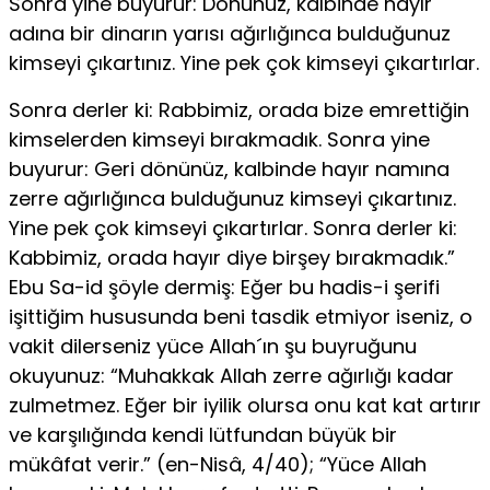
Sonra yine buyurur: Dönünüz, kalbinde hayır
adına bir dinarın ya­rısı ağırlığınca bulduğunuz
kimseyi çıkartınız. Yine pek çok kimseyi çıkartırlar.
Sonra derler ki: Rabbimiz, orada bize emrettiğin
kimselerden kimseyi bırakmadık. Sonra yine
buyurur: Geri dönünüz, kalbinde hayır namına
zer­re ağırlığınca bulduğunuz kimseyi çıkartınız.
Yine pek çok kimseyi çıkartır­lar. Sonra derler ki:
Kabbimiz, orada hayır diye birşey bırakmadık.”
Ebu Sa-id şöyle dermiş: Eğer bu hadis-i şerifi
işittiğim hususunda beni tasdik etmi­yor iseniz, o
vakit dilerseniz yüce Allah´ın şu buyruğunu
okuyunuz: “Muhak­kak Allah zerre ağırlığı kadar
zulmetmez. Eğer bir iyilik olursa onu kat kat artırır
ve karşılığında kendi lütfundan büyük bir
mükâfat verir.” (en-Nisâ, 4/40); “Yüce Allah