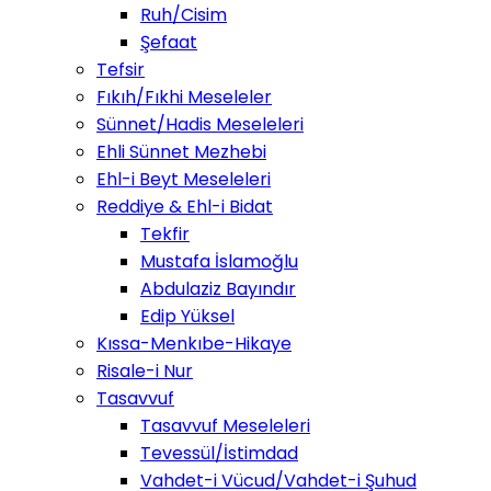
Ruh/Cisim
Şefaat
Tefsir
Fıkıh/Fıkhi Meseleler
Sünnet/Hadis Meseleleri
Ehli Sünnet Mezhebi
Ehl-i Beyt Meseleleri
Reddiye & Ehl-i Bidat
Tekfir
Mustafa İslamoğlu
Abdulaziz Bayındır
Edip Yüksel
Kıssa-Menkıbe-Hikaye
Risale-i Nur
Tasavvuf
Tasavvuf Meseleleri
Tevessül/İstimdad
Vahdet-i Vücud/Vahdet-i Şuhud