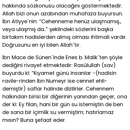
hakkın­da sözkonusu olacağını göstermektedir.
Allah bizi onun azabından muhafa­za buyursun.
İbn Atiyye´nin: “Cehenneme henüz ulaşmamış.,
veya ulaşmış da..” şeklindeki sözlerini başka
birtakım hadislerden almış olması ihtimali var­dır.
Doğrusunu en iyi bilen Allah´tır.
İbn Mace de Sünen´inde Enes b. Malik´ten şöyle
dediğini rivayet etmek­tedir: Rasûlullah (sav)
buyurdu ki: “Kıyamet günü insanlar -(hadisin
ravile-rinden İbn Numeyr ise cennet ehli-
demiştir) saflar halinde dizilirler. Cehen­nem
halkından birisi bir diğerinin yanından geçer, ona
der ki: Ey filan, hani bir gün su istemiştin de ben
de sana bir içimlik su vermiştim; hatırlamaz
mısın? Buna şefaat eder.