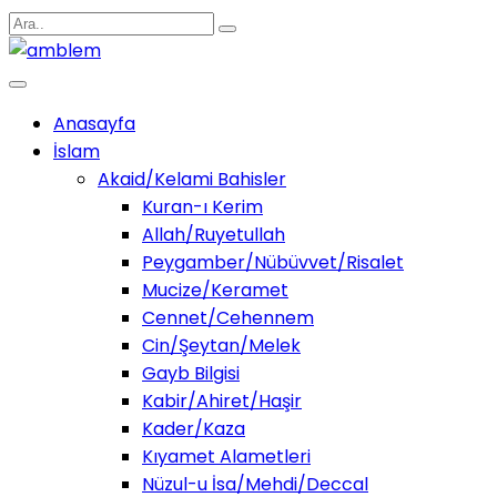
Anasayfa
İslam
Akaid/Kelami Bahisler
Kuran-ı Kerim
Allah/Ruyetullah
Peygamber/Nübüvvet/Risalet
Mucize/Keramet
Cennet/Cehennem
Cin/Şeytan/Melek
Gayb Bilgisi
Kabir/Ahiret/Haşir
Kader/Kaza
Kıyamet Alametleri
Nüzul-u İsa/Mehdi/Deccal