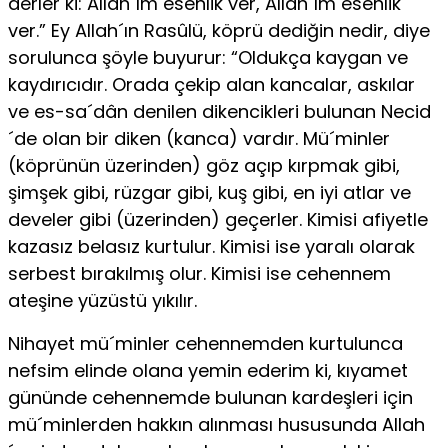
derler ki: Allah´ım esenlik ver, Allah´ım esenlik
ver.” Ey Allah´ın Rasûlü, köprü dediğin nedir, diye
sorulunca şöyle buyurur: “Oldukça kaygan ve
kaydırıcıdır. Orada çekip alan kancalar, askı­lar
ve es-sa´dân denilen dikencikleri bulunan Necid
´de olan bir diken (kan­ca) vardır. Mü´minler
(köprünün üzerinden) göz açıp kırpmak gibi,
şimşek gibi, rüzgar gibi, kuş gibi, en iyi atlar ve
develer gibi (üzerinden) geçerler. Kimisi afiyetle
kazasız belasız kurtulur. Kimisi ise yaralı olarak
serbest bıra­kılmış olur. Kimisi ise cehennem
ateşine yüzüstü yıkılır.
Nihayet mü´minler cehennemden kurtulunca
nefsim elinde olana yemin ederim ki, kıyamet
gü­nünde cehennemde bulunan kardeşleri için
mü´minlerden hakkın alınması hususunda Allah