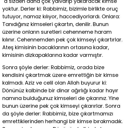
´a sizden daha çok yalvarıp yakaracak kimse
yoktur. Der­ler ki: Rabbimiz, bizimle birlikte oruç
tutuyor, namaz kılıyor, haccediyorlar­dı. Onlara:
Tanıdığınız kimseleri çıkartın, denilir. Bunun
üzerine onların su­retleri cehenneme haram
kılınır. Cehennemden pek çok kimseyi çıkartırlar.
Ateş kimisinin bacaklarının ortasına kadar,
kimisinin dizkapaklarına kadar var­mıştır.
Sonra şöyle derler: Rabbimiz, orada bize
kendisini çıkartmak üzere emrettiğin bir kimse
kalmadı. Aziz ve celil olan Allah buyurur ki:
Dönünüz kalbinde bir dinar ağırlığı kadar hayır
namına bulduğunuz kimseleri de çı­karınız. Yine
bunun üzerine pek çok kimseyi çıkarırlar. Sonra
da şöyle der­ler: Rabbimiz, bize çıkartmamızı
emrettiklerinden herhangi bir kimse bırak­madık.