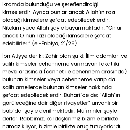
ikramda bulunduğu ve şereflendirdiği
kimselerdir. Ayrıca bunlar ancak Allah´ın razı
olacağı kimselere şefaat ede­bileceklerdir.
Nitekim yüce Allah şöyle buyurmaktadır: “Onlar
ancak O´nun razı olacağı kimselere şefaat
edebilirler.” (el-Enbiya, 21/28)
İbn Atiyye der ki: Zahir olan şu ki: İlim adamları ve
salih kimseler cehen­neme varmayan fakat iki
mevki arasında (cennet ile cehennem arasında)
bu­lunan kimseler veya cehenneme varıp da
salih amellerde bulunan kimseler hakkında
şefaat edebileceklerdir. Buharî´de de: “Allah´ın
görüleceğine dair diğer rivayetler” unvanlı bir
bâb´da şöyle denilmektedir: Mü´minler şöy­le
derler: Rabbimiz, kardeşlerimiz bizimle birlikte
namaz kılıyor, bizimle bir­likte oruç tutuyorlardı.