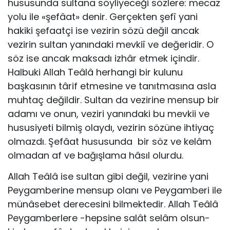
hususunda sultana söyliyeceği sözlere: mecaz
yolu ile «şefâat» denir. Gerçekten şefî yani
hakiki şefaatçi ise vezirin sözü değil ancak
vezirin sultan yanındaki mevkiî ve değeridir. O
söz ise ancak maksadı izhâr etmek içindir.
Halbuki Allah Teâlâ herhangi bir kulunu
başkasının târif etmesine ve tanıtmasına asla
muhtaç değildir. Sultan da vezirine mensup bir
adamı ve onun, veziri yanındaki bu mevkii ve
hususiyeti bilmiş olaydı, vezirin sözüne ihtiyaç
olmazdı. Şefâat hususunda bir söz ve kelâm
olmadan af ve bağışlama hâsıl olurdu.
Allah Teâlâ ise sultan gibi değil, vezirine yani
Peygamberine mensup olanı ve Peygamberi ile
münâsebet derecesini bilmektedir. Allah Teâlâ
Peygamberlere -hepsine salât selâm olsun-