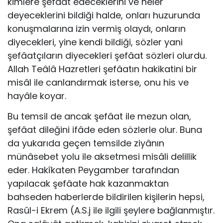
kimlere şefâat edeceklerini ve neler
deyeceklerini bildiği halde, onları huzurunda
konuşmalarına izin vermiş olaydı, onların
diyecekleri, yine kendi bildiği, sözler yani
şefâatçıların diyecekleri şefâat sözleri olurdu.
Allah Teâlâ Hazretleri şefâatın hakikatini bir
misâl ile canlandırmak isterse, onu his ve
hayâle koyar.
Bu temsil de ancak şefâat ile mezun olan,
şefâat dileğini ifâde eden sözlerle olur. Buna
da yukarıda geçen temsilde ziyânın
münâsebet yolu ile aksetmesi misâli delillik
eder. Hakîkaten Peygamber tarafından
yapılacak şefâate hak kazanmaktan
bahseden haberlerde bildirilen kişilerin hepsi,
Rasûl-i Ekrem (A.S.j ile ilgili şeylere bağlanmıştır.