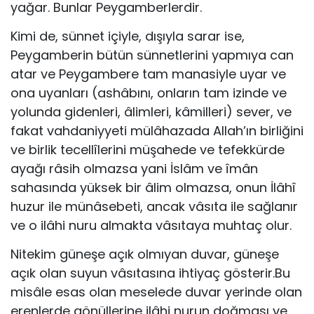
yağar. Bunlar Peygamberlerdir.
Kimi de, sünnet içiyle, dışıyla sarar ise,
Peygamberin bütün sünnetlerini yapmıya can
atar ve Peygambere tam manasiyle uyar ve
ona uyanları (ashâbını, onların tam izinde ve
yolunda gidenleri, âlimleri, kâmilleri) sever, ve
fakat vahdaniyyeti mülâhazada Allah’ın birliğini
ve birlik tecellîlerini müşahede ve tefekkürde
ayağı râsih olmazsa yani İslâm ve îmân
sahasında yüksek bir âlim olmazsa, onun İlâhî
huzur ile münâsebeti, ancak vâsıta ile sağlanır
ve o ilâhi nuru almakta vâsıtaya muhtaç olur.
Nitekim güneşe açık olmıyan duvar, güneşe
açık olan suyun vâsıtasına ihtiyaç gösterir.Bu
misâle esas olan meselede duvar yerinde olan
erenlerde gönüllerine ilâhi nurun doğması ve