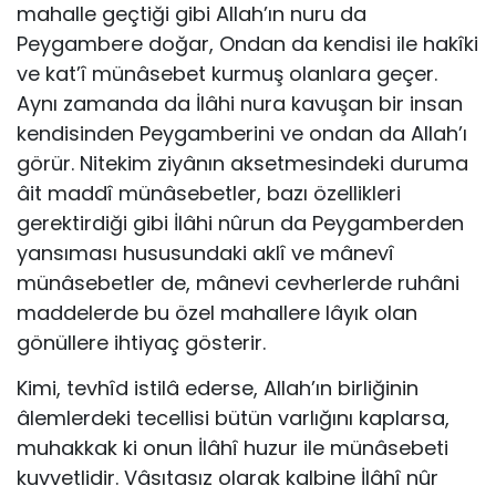
mahalle geçtiği gibi Allah’ın nuru da
Peygambere doğar, Ondan da kendisi ile hakîki
ve kat’î münâsebet kurmuş olanlara geçer.
Aynı zamanda da İlâhi nura kavuşan bir insan
kendisinden Peygamberini ve ondan da Allah’ı
görür. Nitekim ziyânın aksetmesindeki duruma
âit maddî münâsebetler, bazı özellikleri
gerektirdiği gibi İlâhi nûrun da Peygamberden
yansıması hususundaki aklî ve mânevî
münâsebetler de, mânevi cevherlerde ruhâni
maddelerde bu özel mahallere lâyık olan
gönüllere ihtiyaç gösterir.
Kimi, tevhîd istilâ ederse, Allah’ın birliğinin
âlemlerdeki tecellisi bütün varlığını kaplarsa,
muhakkak ki onun İlâhî huzur ile münâsebeti
kuvvetlidir. Vâsıtasız olarak kalbine İlâhî nûr