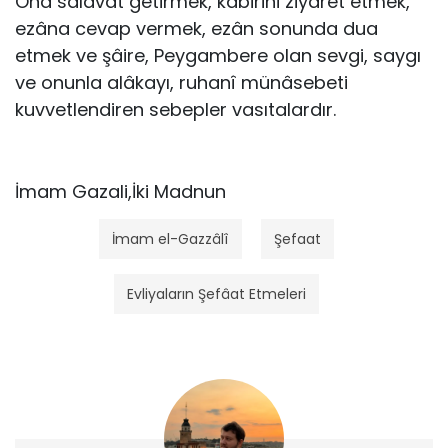
Ona salâvât getirmek, kabirini ziyaret etmek,
ezâna cevap vermek, ezân sonunda dua
etmek ve şâire, Peygambere olan sevgi, saygı
ve onunla alâkayı, ruhanî münâsebeti
kuvvetlendiren sebepler vasıtalardır.
İmam Gazali,İki Madnun
İmam el-Gazzâlî
Şefaat
Evliyaların Şefâat Etmeleri