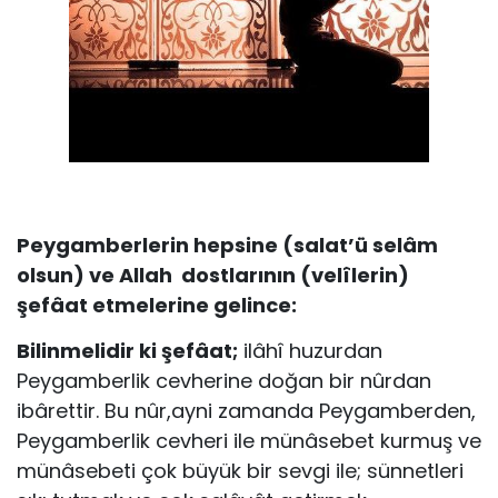
Peygamberlerin hepsine (salat’ü selâm
olsun) ve Allah dostlarının (velîlerin)
şefâat etmelerine gelince:
Bilinmelidir ki şefâat;
ilâhî huzurdan
Peygamberlik cevherine doğan bir nûrdan
ibârettir. Bu nûr,ayni zamanda Peygamberden,
Peygamberlik cevheri ile münâsebet kurmuş ve
münâsebeti çok büyük bir sevgi ile; sünnetleri