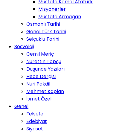
Mustafa Kemal Atatürk
Misyonerler
Mustafa Armağan
Osmanlı Tarihi
Genel Türk Tarihi
Selçuklu Tarihi
Sosyoloji
Cemil Meriç
Nurettin Topçu
Düşünce Yazıları
Hece Dergisi
Nuri Pakdil
Mehmet Kaplan
İsmet Özel
Genel
Felsefe
Edebiyat
Siyaset