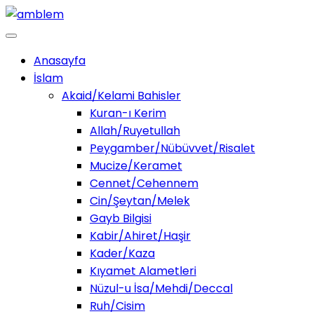
Anasayfa
İslam
Akaid/Kelami Bahisler
Kuran-ı Kerim
Allah/Ruyetullah
Peygamber/Nübüvvet/Risalet
Mucize/Keramet
Cennet/Cehennem
Cin/Şeytan/Melek
Gayb Bilgisi
Kabir/Ahiret/Haşir
Kader/Kaza
Kıyamet Alametleri
Nüzul-u İsa/Mehdi/Deccal
Ruh/Cisim