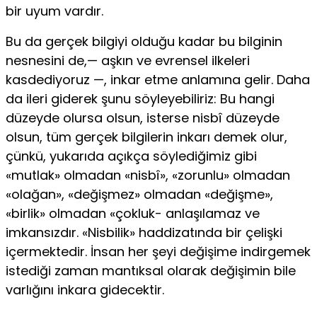
bir uyum vardır.
Bu da gerçek bilgiyi olduğu kadar bu bilginin
nesnesini de,— aşkın ve evrensel ilkeleri
kasdediyoruz —, inkar etme anlamına gelir. Daha
da ileri giderek şunu söy­leyebiliriz: Bu hangi
düzeyde olursa olsun, isterse nisbî düzeyde
olsun, tüm gerçek bilgilerin inkarı de­mek olur,
çünkü, yukarıda açıkça söylediğimiz gibi
«mutlak» olmadan «nisbî», «zorunlu» olmadan
«ola­ğan», «değişmez» olmadan «değişme»,
«birlik» olma­dan «çokluk- anlaşılamaz ve
imkansızdır. «Nisbilik» haddizatında bir çelişki
içermektedir. İnsan her şeyi değişime indirgemek
istediği zaman mantıksal ola­rak değişimin bile
varlığını inkara gidecektir.