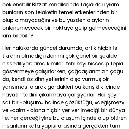
beklenebilir.Bizzat kendilerinde taşıdıkları yıkım
bunların son felaketin temel etkenlerinden biri
olup olmayacağını ve bu yüzden olayların
önlenemeyecek bir noktaya gelip gelmeyeceğini
kim bilebilir?
Her halükarda güncel durumda, artık hiçbir is­
tikrarın olmadığı izlenimi çok genel bir şekilde
his­sediliyor; ama kimileri tehlikeyi hissedip tepki
gös­termeye çalışırlarken, çağdaşlarımızın çoğu
da, ken­di öz zihniyetlerinin dışa vurmuş bir
yansıması ola­rak gördükleri bu karışıklık içinde
hayatın tadını çı­karmaya çalışıyorlar. Her şeyin
saf bir «oluşum» ha­linde gözüktüğü, «değişmez»
ve «daimi» olana hiç­bir yer verilmediği bir dünya
ile, her gerçeği yine bu oluşum içinde olup bitiren
insanların kafa ya­pısı arasında gerçekten tam