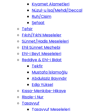
Kıyamet Alametleri
Nüzul-u İsa/Mehdi/Deccal
Ruh/Cisim
Şefaat
Tefsir
Fıkıh/Fıkhi Meseleler
Sünnet/Hadis Meseleleri
Ehli Sünnet Mezhebi
Ehl-i Beyt Meseleleri
Reddiye & Ehl-i Bidat
Tekfir
Mustafa İslamoğlu
Abdulaziz Bayındır
Edip Yüksel
Kıssa-Menkıbe-Hikaye
Risale-i Nur
Tasavvuf
Tasavvuf Meseleleri