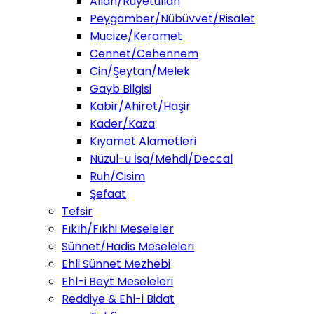
Allah/Ruyetullah
Peygamber/Nübüvvet/Risalet
Mucize/Keramet
Cennet/Cehennem
Cin/Şeytan/Melek
Gayb Bilgisi
Kabir/Ahiret/Haşir
Kader/Kaza
Kıyamet Alametleri
Nüzul-u İsa/Mehdi/Deccal
Ruh/Cisim
Şefaat
Tefsir
Fıkıh/Fıkhi Meseleler
Sünnet/Hadis Meseleleri
Ehli Sünnet Mezhebi
Ehl-i Beyt Meseleleri
Reddiye & Ehl-i Bidat