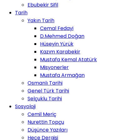
Ebubekir Sifil
Tarih
Yakın Tarih
Cemal Fedayi
D.Mehmed Doğan
Hüseyin Yürük
Kazım Karabekir
Mustafa Kemal Atatürk
Misyonerler
Mustafa Armağan
Osmanlı Tarihi
Genel Türk Tarihi
Selçuklu Tarihi
Sosyoloji
Cemil Meriç
Nurettin Topçu
Düşünce Yazıları
Hece Dergisi