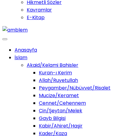
Hikmetli Sözler
Kavramlar
E-Kitap
Anasayfa
İslam
Akaid/Kelami Bahisler
Kuran-ı Kerim
Allah/Ruyetullah
Peygamber/Nübüvvet/Risalet
Mucize/Keramet
Cennet/Cehennem
Cin/Şeytan/Melek
Gayb Bilgisi
Kabir/Ahiret/Haşir
Kader/Kaza