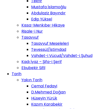
Tekfir
Mustafa İslamoğlu
Abdulaziz Bayındır
Edip Yüksel
Kıssa-Menkıbe-Hikaye
Risale-i Nur
Tasavvuf
Tasavvuf Meseleleri
Tevessül/İstimdad
Vahdet-i Vücud/Vahdet-i Şuhud
Kadı İyaz – Şifa-i Şerif
Ebubekir Sifil
Tarih
Yakın Tarih
Cemal Fedayi
D.Mehmed Doğan
Hüseyin Yürük
Kazım Karabekir