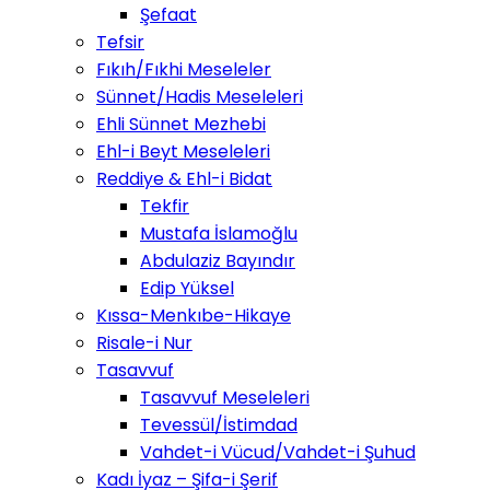
Şefaat
Tefsir
Fıkıh/Fıkhi Meseleler
Sünnet/Hadis Meseleleri
Ehli Sünnet Mezhebi
Ehl-i Beyt Meseleleri
Reddiye & Ehl-i Bidat
Tekfir
Mustafa İslamoğlu
Abdulaziz Bayındır
Edip Yüksel
Kıssa-Menkıbe-Hikaye
Risale-i Nur
Tasavvuf
Tasavvuf Meseleleri
Tevessül/İstimdad
Vahdet-i Vücud/Vahdet-i Şuhud
Kadı İyaz – Şifa-i Şerif