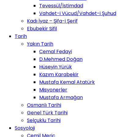
Tevessül/İstimdad
Vahdet-i Vücud/Vahdet-i Şuhud
Kadı İyaz – Şifa-i Şerif
Ebubekir Sifil
Tarih
Yakın Tarih
Cemal Fedayi
D.Mehmed Doğan
Hüseyin Yürük
Kazım Karabekir
Mustafa Kemal Atatürk
Misyonerler
Mustafa Armağan
Osmanlı Tarihi
Genel Türk Tarihi
Selçuklu Tarihi
Sosyoloji
Cemil Meriç