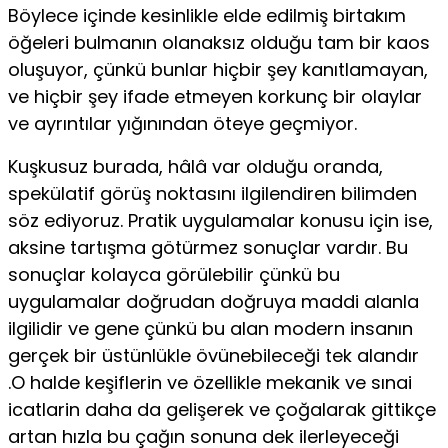
Böylece içinde kesinlik­le elde edilmiş birtakım
öğeleri bulmanın olanaksız olduğu tam bir kaos
oluşuyor, çünkü bunlar hiçbir şey kanıtlamayan,
ve hiçbir şey ifade etmeyen kor­kunç bir olaylar
ve ayrıntılar yığınından öteye geç­miyor.
Kuşkusuz burada, hâlâ var olduğu oranda,
spekülatif görüş noktasını ilgilendiren bilimden
söz ediyoruz. Pratik uygulamalar konusu için ise,
aksine tartışma götürmez sonuçlar vardır. Bu
sonuçlar ko­layca görülebilir çünkü bu
uygulamalar doğrudan doğruya maddi alanla
ilgilidir ve gene çünkü bu alan modern insanın
gerçek bir üstünlükle övünebileceği tek alandır
.O halde keşiflerin ve özellikle mekanik ve sınai
icatlarin daha da gelişerek ve çoğalarak gittikçe
artan hızla bu çağın sonuna dek ilerleyeceği