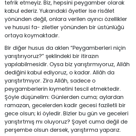
tefrik et­meyiz. Biz, hepsini peygamber olarak
kabul ederiz. Yukarıdaki âyetler ise risâlet
yönünden değil, onlara verilen ayırıcı özellikler
ve hususi fa- ziletler yönünden bir üstünlüğü
ortaya koymaktadır.
Bir diğer husus da aklen “Peygamberleri niçin
yarıştırıyoruz?” şeklin­deki bir itirazın
yapılabilmesidir. Oysa biz yarıştırmıyoruz, Allâh
dedi­ğini kabul ediyoruz, o kadar. Allâh da
yarıştırtmıyor. Zira Allâh, sadece o
peygamberlerin kıymetini tescil etmektedir.
Şöyle düşünelim: Günlerden cuma; aylardan
ramazan, gecelerden kadir gecesi faziletli bir
gece olsun; ki öyledir. Bizler bu gün ve geceleri
yarıştırtmış mı oluyoruz? Şayet cuma değil de
perşembe olsun dersek, yarıştırma yaparız.