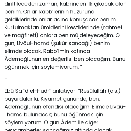
diriltilecekleri zaman, kabrinden ilk çıkacak olan
benim. Onlar Rabb’lerinin huzuruna
geldiklerinde onlar adına konuşacak be­nim.
Kurtulmaktan ümidlerini kestiklerinde (rahmet
ve mağfireti) on­lara ben müjdeleyeceğim. O
gün, Livâul-hamd (şükür sancağı) benim
elimde olacak. Rabb’imin katında
Âdemoğlunun en değerlisi ben ola­cağım. Bunu
öğünmek için söylemiyorum. ”
–
Ebû Sa îd el-Hudrî anlatıyor: “Resûlullâh (a.s.)
buyurdular ki: Kıyamet gününde, ben,
Âdemoğlunun efendisi olacağım. Elimde Li­vau-
l hamd bulunacak; bunu öğünmek için
söylemiyorum. O gün Âdem ile diğer
peygamberler sancağımız altında olacak.