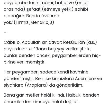
peygamberlerin imâmı, hâtibi ve (onlar
arasında) şefaat (etmeye yetki) sahibi
olacağım. Bunda övünme
yok.”(Tirmizi,Menakıb,3)
–
Câbir b. Abdullah anlatıyor: Resûlullâh (a.s.)
buyurdular ki: “Ba­na beş şey verilmiştir ki,
bunlar benden önceki peygamberlerden hiç­
birine verilmemiştir.
Her peygamber, sadece kendi kavmine
gönderilmiştir. Ben ise kırmızılara Acemlere ve
siyahlara (Araplara) da gönderildim.
Bana ganimetler helâl kılındı. Halbuki benden
öncekilerden kim­seye helâl değildi.