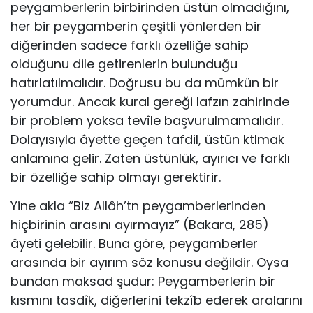
peygamberlerin birbirinden üstün olmadığını,
her bir pey­gamberin çeşitli yönlerden bir
diğerinden sadece farklı özelliğe sahip
olduğunu dile getirenlerin bulunduğu
hatırlatılmalıdır. Doğrusu bu da mümkün bir
yorumdur. Ancak kural gereği lafzın zahirinde
bir prob­lem yoksa tevîle başvurulmamalıdır.
Dolayısıyla âyette geçen tafdil, üstün ktlmak
anlamına gelir. Zaten üstünlük, ayırıcı ve farklı
bir özel­liğe sahip olmayı gerektirir.
Yine akla “Biz Allâh’tn peygamberlerinden
hiçbirinin arasını ayır­mayız” (Bakara, 285)
âyeti gelebilir. Buna göre, peygamberler
arasında bir ayırım söz konusu değildir. Oysa
bundan maksad şudur: Peygam­berlerin bir
kısmını tasdîk, diğerlerini tekzîb ederek aralarını