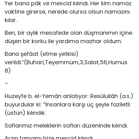
Yer bana pâk ve mescid kılındı. Her kim namaz
vaktine girerse, nerede olursa olsun namazını
kılar.
Ben, bir aylık mesafede olan düşmanımın içine
düşen bir korku ile yardıma mazhar oldum.
Bana şefâat (etme yetkisi)
verildi.”(Buhari,Teyemmüm,3,Salat,56,Humus
8)
–
Huzeyfe b. el-Yemân anlatıyor: Resûlullâh (a.s.)
buyurdular ki: “İn­sanlara karşı üç şeyle faziletli
(üstün) kılındık:
Saflarımız meleklerin safları düzeninde kılındı.
Arzın tamamı bize mescid kılındı.