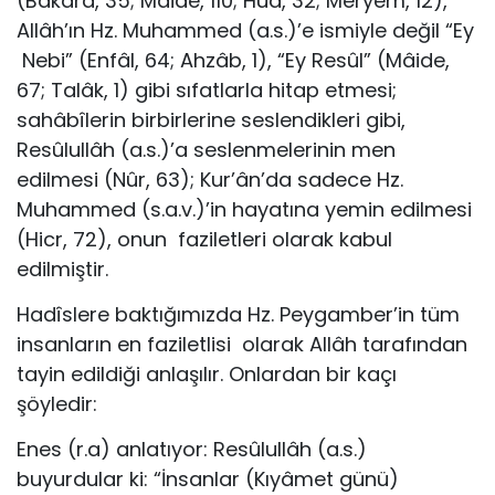
(Bakara, 35; Mâide, 110; Hûd, 32; Meryem, 12),
Allâh’ın Hz. Muhammed (a.s.)’e ismiyle değil “Ey
Nebi” (Enfâl, 64; Ahzâb, 1), “Ey Resûl” (Mâide,
67; Talâk, 1) gibi sıfatlarla hitap etmesi;
sahâbîlerin birbirlerine seslendikleri gibi,
Resûlullâh (a.s.)’a seslenmelerinin men
edilmesi (Nûr, 63); Kur’ân’da sadece Hz.
Muhammed (s.a.v.)’in hayatına yemin edilmesi
(Hicr, 72), onun faziletleri olarak kabul
edilmiştir.
Hadîslere baktığımızda Hz. Peygamber’in tüm
insanların en faziletlisi olarak Allâh tarafından
tayin edildiği anlaşılır. Onlardan bir kaçı
şöyledir:
Enes (r.a) anlatıyor: Resûlullâh (a.s.)
buyurdular ki: “İnsanlar (Kıyâmet günü)