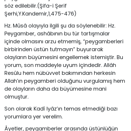
söz edilebilir.(Şifa-i Şerif
Şerhi,Y.Kandemir,1,475-476)
Hz. Mûsâ olayıyla ilgili şu da söylenebilir: Hz.
Peygamber, ashâbının bu tür tartışmalar
içinde olmasını arzu etmemiş, “peygamberleri
birbirinden üstün tutmayın” buyurarak
olayların büyümesini engelle­mek istemiştir. Bu
yorum, son maddeyle uyum içindedir. Allâh
Resûlu hem nübüvvet bakımından herkesin
Allah’ın peygamberi olduğu­nu vurgulamış hem
de olayların daha da büyümesine mani
olmuştur.
Son olarak Kadî Iyâz’ın temas etmediği bazı
yorumlara yer verelim.
Âyetler, peygamberler arasında üstünlüğün