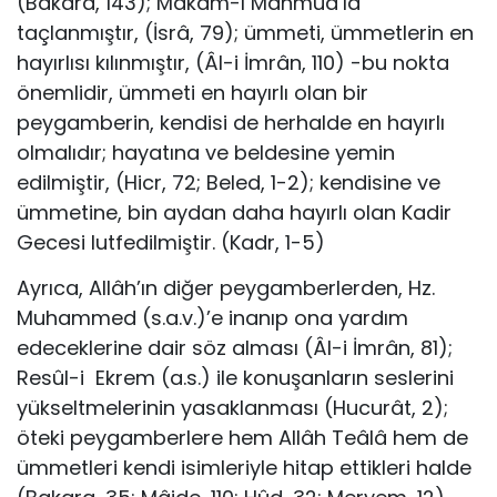
(Bakara, 143); Makâm-ı Mahmûd’la
taçlanmıştır, (İsrâ, 79); ümmeti, ümmetlerin en
hayırlısı kılın­mıştır, (Âl-i İmrân, 110) -bu nokta
önemlidir, ümmeti en hayırlı olan bir
peygamberin, kendisi de herhalde en hayırlı
olmalıdır; hayatına ve beldesine yemin
edilmiştir, (Hicr, 72; Beled, 1-2); kendisine ve
ümme­tine, bin aydan daha hayırlı olan Kadir
Gecesi lutfedilmiştir. (Kadr, 1-5)
Ayrıca, Allâh’ın diğer peygamberlerden, Hz.
Muhammed (s.a.v.)’e inanıp ona yardım
edeceklerine dair söz alması (Âl-i İmrân, 81);
Resûl-i Ekrem (a.s.) ile konuşanların seslerini
yükseltmelerinin yasaklanması (Hucurât, 2);
öteki peygamberlere hem Allâh Teâlâ hem de
ümmetleri kendi isimleriyle hitap ettikleri halde