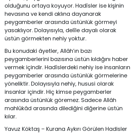
olduğunu ortaya ko­yuyor. Hadîsler ise kişinin
hevasına ve kendi aklına dayanarak
peygamberler arasında üstünlük görmeyi
yasaklıyor. Dolayısıy­la, delîle dayalı olarak
üstün görmekten nehiy yoktur.
Bu konudaki âyetler, Allâh’ın bazı
peygamberlerini bazısına üs­tün kıldığını haber
vermek içindir. Hadîslerdeki nehiy ise in­sanların
peygamberler arasında üstünlük görmelerine
yönelik­tir. Dolayısıyla nehiy, hususi olarak
insanlar içindir. Hiç kim­se peygamberler
arasında üstünlük göremez. Sadece Allâh
mahlûkâd arasında dilediğini diğerine üstün
kılar.
Yavuz Köktaş – Kurana Aykırı Görülen Hadisler