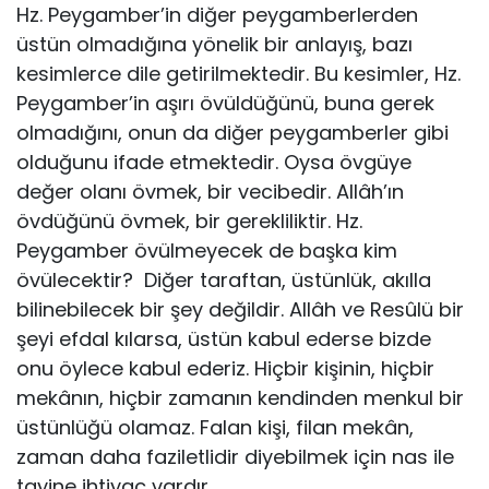
Hz. Peygamber’in diğer peygamberlerden
üstün olmadığına yönelik bir anlayış, bazı
kesimlerce dile getirilmektedir. Bu kesimler, Hz.
Peygamber’in aşırı övüldüğünü, buna gerek
olmadığını, onun da diğer peygamberler gibi
olduğunu ifade etmektedir. Oysa övgüye
değer olanı övmek, bir vecibedir. Allâh’ın
övdüğünü övmek, bir gerekliliktir. Hz.
Peygamber övülmeyecek de başka kim
övülecektir? Diğer taraftan, üstünlük, akılla
bilinebilecek bir şey değildir. Allâh ve Resûlü bir
şeyi efdal kılarsa, üstün kabul ederse bizde
onu öylece kabul ederiz. Hiçbir kişinin, hiçbir
mekânın, hiçbir zamanın kendinden menkul bir
üstünlüğü olamaz. Falan kişi, filan mekân,
zaman daha fa­ziletlidir diyebilmek için nas ile
tayine ihtiyaç vardır.