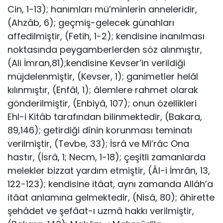
Cin, 1-13); hanımları mü’minlerin anneleridir,
(Ahzâb, 6); geçmiş-gelecek günahları
affedilmiştir, (Fetih, 1-2); kendisine inanılması
noktasında peygamberlerden söz alınmıştır,
(Ali İmran,81);kendisine Kevser’in verildiği
müjdelenmiştir, (Kevser, 1); ganimetler helâl
kılınmıştır, (Enfâl, 1); âlemlere rahmet olarak
gönderilmiştir, (Enbiyâ, 107); onun özellikleri
Ehl-i Kitâb tarafından bilinmektedir, (Bakara,
89,146); getirdiği dînin korunması teminatı
verilmiştir, (Tevbe, 33); İsrâ ve Mi’râc Ona
hastır, (İsrâ, 1; Necm, 1-18); çeşitli zamanlarda
melekler bizzat yardım etmiştir, (Âl-i İmrân, 13,
122-123); kendisine itâat, aynı za­manda Allâh’a
itâat anlamına gelmektedir, (Nisâ, 80); âhirette
şehâdet ve şefâat-ı uzmâ hakkı verilmiştir,