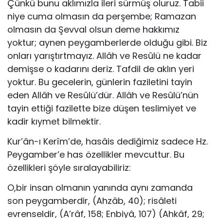
Çünkü bunu aklımız­la ileri sürmüş oluruz. Tabii
niye cuma olmasın da perşembe; Ramazan
olmasın da Şevval olsun deme hakkımız
yoktur; aynen peygamberlerde olduğu gibi. Biz
onları yarıştırtmayız. Allâh ve Resûlü ne kadar
demişse o kadarını deriz. Tafdil de aklın yeri
yoktur. Bu gecelerin, günlerin fa­ziletini tayin
eden Allâh ve Resûlü’dür. Allâh ve Resûlü’nün
tayin ettiği fazilette bize düşen teslimiyet ve
kadir kıymet bilmektir.
Kur’ân-ı Kerîm’de, hasâis dediğimiz sadece Hz.
Peygamber’e has özellikler mevcuttur. Bu
özellikleri şöyle sıralayabiliriz:
O,bir insan olmanın yanında aynı zamanda
son peygamberdir, (Ahzâb, 40); risâleti
evrenseldir, (A’râf, 158; Enbiyâ, 107) (Ahkâf, 29;