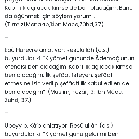
Kabri ilk açılacak kimse de ben olacağım. Bunu
da öğünmek için söylemiyorum”.
(Tirmizi,Menakıb,1;İbn Mace,Zühd,37)
–
Ebû Hureyre anlatıyor: Resûlullâh (a.s.)
buyurdular ki: “Kıyâmet gününde Âdemoğlunun
efendisi ben olacağım. Kabri ilk açılacak kim­se
ben olacağım. İlk şefâat isteyen, şefâat
etmesine izin verilip şefâati ilk kabul edilen de
ben olacağım”. (Müslim, Fezâil, 3; İbn Mâce,
Zühd, 37.)
–
Übeyy b. Kâ’b anlatıyor: Resûlullâh (a.s.)
buyurdular ki: “Kıyâmet günü geldi mi ben