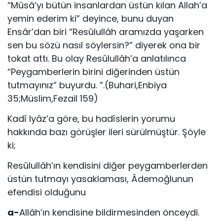
“Mûsâ’yı bütün insanlardan üstün kılan Allah’a
yemin ederim ki” deyince, bunu duyan
Ensâr’dan biri “Resûlullâh aramızda yaşarken
sen bu sözü nasıl söylersin?” diyerek ona bir
tokat attı. Bu olay Resûlullâh’a anlatılınca
“Peygamberlerin birini diğerinden üstün
tutmayınız” buyurdu. ”.(Buhari,Enbiya
35;Müslim,Fezail 159)
Kadî Iyâz’a göre, bu hadîslerin yorumu
hakkında bazı görüşler ileri sürülmüştür. Şöyle
ki;
Resûlullâh’ın kendisini diğer peygamberlerden
üstün tutmayı yasaklaması, Âdemoğlunun
efendisi olduğunu
a-
Allâh’ın kendisine bildirmesinden önceydi.