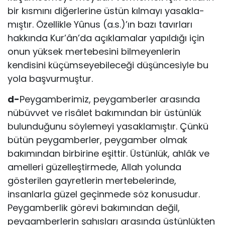
bir kısmını diğerlerine üstün kılmayı yasakla­
mıştır. Özellikle Yûnus (a.s.)’ın bazı tavırları
hakkında Kur’ân’da açıklamalar yapıldığı için
onun yüksek mertebesini bilmeyenlerin
kendisini küçümseyebileceği düşüncesiyle bu
yola başvurmuştur.
d-
Peygamberimiz, peygamberler arasında
nübüvvet ve risâlet bakı­mından bir üstünlük
bulunduğunu söylemeyi yasaklamıştır. Çün­kü
bütün peygamberler, peygamber olmak
bakımından birbiri­ne eşittir. Üstünlük, ahlâk ve
amelleri güzelleştirmede, Allah yo­lunda
gösterilen gayretlerin mertebelerinde,
insanlarla güzel ge­çinmede söz konusudur.
Peygamberlik görevi bakımından değil,
peygamberlerin şahısları arasında üstünlükten