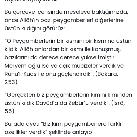
Bu çerçeve içerisinde meseleye baktığımızda,
önce Allâh’ın bazı peygamberleri diğerlerine
üstün kıldığını görürüz:
“O Peygamberlerin bir kısmını bir kısmına üstün
kıldık. Allâh on­lardan bir kısmı ile konuşmuş,
bazılarını da derece derece yükseltmiş­tir.
Meryem oğlu Isâ’ya açık mucizeler verdik ve
Rûhu’l-Kuds ile onu güçlendirdik”. (Bakara,
253)
“Gerçekten biz peygamberlerin kimini kiminden
üstün kıldık Dâvûd’a da Zebûr’u verdik”. (İsrâ,
55)
Burada âyeti “Biz kimi peygamberlere farklı
özellikler verdik” şek­linde anlayıp