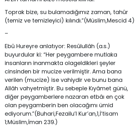
Toprak bize, su bulamadığımız zaman, tahûr
(temiz ve temizle­yici) kılındı.”(Müslim,Mescid 4)
–
Ebû Hureyre anlatıyor: Resûlullâh (a.s.)
buyurdular ki: “Her pey­gambere mutlaka
insanların inanmakta olageldikleri şeyler
cinsinden bir mucize verilmiştir. Ama bana
verilen (mucize) ise vahiydir ve bunu bana
Allâh vahyetmiştir. Bu sebeple Kıyâmet günü,
diğer peygamberlere nazaran etbâı en çok
olan peygamberin ben olacağımı ümid
ediyorum.”(Buhari,Fezailu’l Kur’an,1,İ’tisam
1;Müslim,İman 239.)