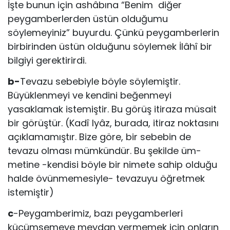
İşte bunun için ashâbına “Benim diğer
peygamberlerden üstün olduğumu
söylemeyiniz” buyurdu. Çünkü peygamberlerin
birbirinden üstün olduğunu söylemek İlâhî bir
bilgiyi gerektirirdi.
b-
Tevazu sebebiyle böyle söylemiştir.
Büyüklenmeyi ve kendini beğenmeyi
yasaklamak istemiştir. Bu görüş itiraza müsait
bir görüştür. (Kadî Iyâz, burada, itiraz noktasını
açıklamamıştır. Bize göre, bir sebebin de
tevazu olması mümkündür. Bu şekilde üm­
metine -kendisi böyle bir nimete sahip olduğu
halde övünmemesiyle- tevazuyu öğretmek
istemiştir)
c
-Peygamberimiz, bazı peygamberleri
küçümsemeye meydan ver­memek için onların