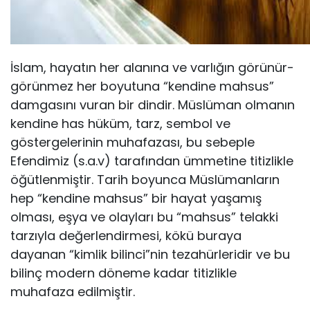
İslam, hayatın her alanına ve varlığın görünür-
görünmez her boyutuna “kendine mahsus”
damgasını vuran bir dindir. Müslüman olmanın
kendine has hüküm, tarz, sembol ve
göstergelerinin muhafazası, bu sebeple
Efendimiz (s.a.v) tarafından ümmetine titizlikle
öğütlenmiştir. Tarih boyunca Müslümanların
hep “kendine mahsus” bir hayat yaşamış
olması, eşya ve olayları bu “mahsus” telakki
tarzıyla değerlendirmesi, kökü buraya
dayanan “kimlik bilinci”nin tezahürleridir ve bu
bilinç modern döneme kadar titizlikle
muhafaza edilmiştir.