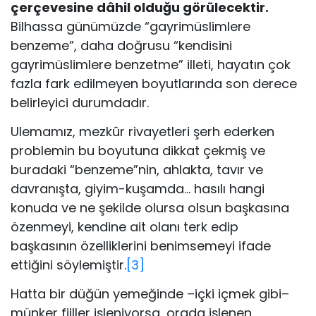
çerçevesine dâhil olduğu görülecektir.
Bilhassa günümüzde “gayrimüslimlere
benzeme”, daha doğrusu “kendisini
gayrimüslimlere benzetme” illeti, hayatın çok
fazla fark edilmeyen boyutlarında son derece
belirleyici durumdadır.
Ulemamız, mezkûr rivayetleri şerh ederken
problemin bu boyutuna dikkat çekmiş ve
buradaki “benzeme”nin, ahlakta, tavır ve
davranışta, giyim-kuşamda… hasılı hangi
konuda ve ne şekilde olursa olsun başkasına
özenmeyi, kendine ait olanı terk edip
başkasının özelliklerini benimsemeyi ifade
ettiğini söylemiştir.
[3]
Hatta bir düğün yemeğinde –içki içmek gibi–
münker fiiller işleniyorsa, orada işlenen