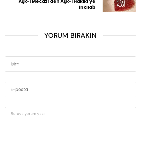
Aşk-I Mecazi'den Aşk-I Hakiki'ye
İnkılab
YORUM BIRAKIN