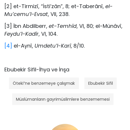
[2] et-Tirmizî, “İsti’zân”, 8; et-Taberânî,
el-
Mu’cemu’l-Evsat
, VII, 238.
[3] İbn Abdilberr,
et-Temhîd
, VI, 80; el-Münâvî,
Feydu’l-Kadîr
, VI, 104.
[4]
el-Aynî,
Umdetu’l-Karî
, 8/10.
Ebubekir Sifil-İhya ve İnşa
Öteki”ne benzemeye çalışmak
Ebubekir Sifil
Müslümanların gayrimüslimlere benzememesi