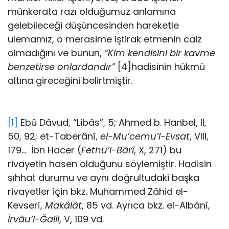
münkerata razı olduğumuz anlamına
gelebileceği düşüncesinden hareketle
ulemamız, o merasime iştirak etmenin caiz
olmadığını ve bunun,
“Kim kendisini bir kavme
benzetirse onlardandır”
[4]hadisinin hükmü
altına gireceğini belirtmiştir.
[1]
Ebû Dâvud, “Libâs”, 5; Ahmed b. Hanbel, II,
50, 92; et-Taberânî,
el-Mu’cemu’l-Evsat
, VIII,
179… İbn Hacer (
Fethu’l-Bârî
, X, 271) bu
rivayetin hasen olduğunu söylemiştir. Hadisin
sıhhat durumu ve aynı doğrultudaki başka
rivayetler için bkz. Muhammed Zâhid el-
Kevserî,
Makâlât
, 85 vd. Ayrıca bkz. el-Albânî,
İrvâu’l-Ğalîl
, V, 109 vd.