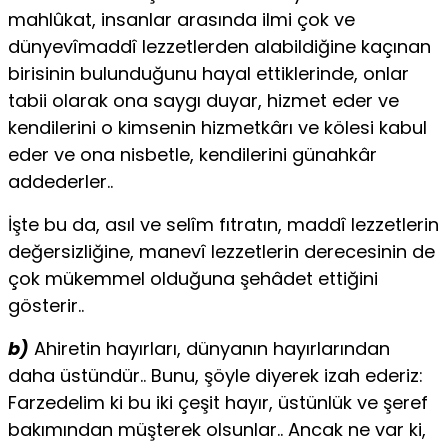
mahlûkat, insanlar arasında ilmi çok ve
dünyevîmaddî lezzetlerden alabildiğine kaçınan
birisinin bulunduğunu hayal ettiklerinde, onlar
tabii olarak ona saygı duyar, hizmet eder ve
kendilerini o kimsenin hizmetkârı ve kölesi kabul
eder ve ona nisbetle, kendilerini günahkâr
addederler..
İşte bu da, asıl ve selîm fıtratın, maddî lezzetlerin
değersizliğine, manevî lezzetlerin derecesinin de
çok mükemmel olduğuna şehâdet ettiğini
gösterir..
b)
Ahiretin hayırları, dünyanın hayırlarından
daha üstündür.. Bunu, şöyle diyerek izah ederiz:
Farzedelim ki bu iki çeşit hayır, üstünlük ve şeref
bakımından müşterek olsunlar.. Ancak ne var ki,