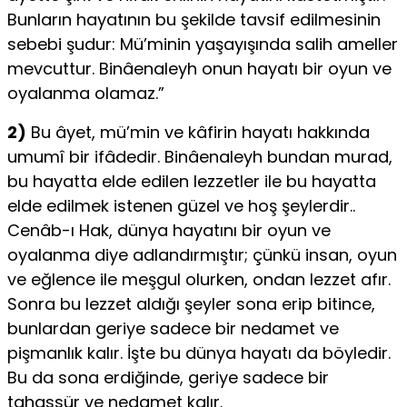
Bunların hayatının bu şekilde tavsif edilmesinin
sebebi şudur: Mü’minin yaşayışında salih ameller
mevcuttur. Binâenaleyh onun hayatı bir oyun ve
oyalanma olamaz.”
2)
Bu âyet, mü’min ve kâfirin hayatı hakkında
umumî bir ifâdedir. Binâenaleyh bundan murad,
bu hayatta elde edilen lezzetler ile bu hayatta
elde edilmek istenen güzel ve hoş şeylerdir..
Cenâb-ı Hak, dünya hayatını bir oyun ve
oyalanma diye adlandırmıştır; çünkü insan, oyun
ve eğlence ile meşgul olurken, ondan lezzet afır.
Sonra bu lezzet aldığı şeyler sona erip bitince,
bunlardan geriye sadece bir nedamet ve
pişmanlık kalır. İşte bu dünya hayatı da böyledir.
Bu da sona erdiğinde, geriye sadece bir
tahassür ve nedamet kalır.