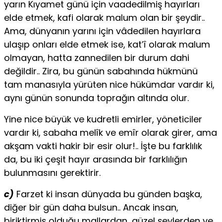
yarın Kıyamet günü için vaadedilmiş hayırları
elde etmek, kafi olarak malum olan bir şeydir..
Ama, dünyanın yarını için vâdedilen hayırlara
ulaşıp onları elde etmek ise, kat’î olarak malum
olmayan, hatta zannedilen bir durum dahi
değildir.. Zira, bu günün sabahında hükmünü
tam manasıyla yürüten nice hükümdar vardır ki,
aynı günün sonunda toprağın altında olur.
Yine nice büyük ve kudretli emirler, yöneticiler
vardır ki, sabaha melîk ve emîr olarak girer, ama
akşam vakti hakir bir esir olur!.. İşte bu farklılık
da, bu iki çeşit hayır arasında bir farklılığın
bulunmasını gerektirir.
c)
Farzet ki insan dünyada bu günden başka,
diğer bir gün daha bulsun.. Ancak insan,
biriktirmiş olduğu mallardan, güzel şeylerden ve