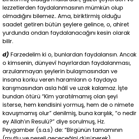
lezzetlerden faydalanmasının mümkün olup
olmadığını bilemez.. Ama, biriktirmiş olduğu
saadet getiren bütün şeylere gelince, o, ahiret
yurdunda ondan faydalanacağını kesin olarak
bilir.
d)
Farzedelim ki o, bunlardan faydalansın. Ancak
o kimsenin, dünyevî hayırlardan faydalanması,
arzulanmayan şeylerin bulaşmasından ve
insana korku veren haramların o faydaya
karışmasından asla hâlî ve uzak kalamaz. İşte
bundan ötürü “Kim yaratılmamış olan şeyi
isterse, hem kendisini yormuş, hem de o nimete
kavuşmamış olur” denilmiş, buna karşılık, “o nedir
ey Allah’ın Resulü?” diye sorulmuş, Hz.
Peygamber (s.a.s) de: “Birgünün tamamının
(mutlu ve neşeli geçeceğini düşünerek)