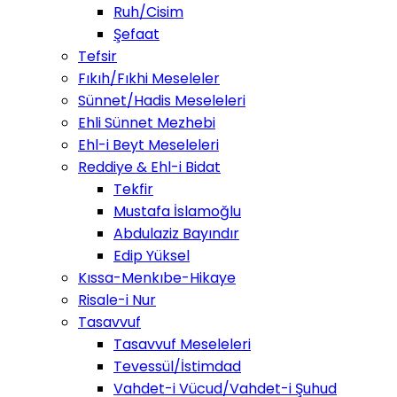
Ruh/Cisim
Şefaat
Tefsir
Fıkıh/Fıkhi Meseleler
Sünnet/Hadis Meseleleri
Ehli Sünnet Mezhebi
Ehl-i Beyt Meseleleri
Reddiye & Ehl-i Bidat
Tekfir
Mustafa İslamoğlu
Abdulaziz Bayındır
Edip Yüksel
Kıssa-Menkıbe-Hikaye
Risale-i Nur
Tasavvuf
Tasavvuf Meseleleri
Tevessül/İstimdad
Vahdet-i Vücud/Vahdet-i Şuhud