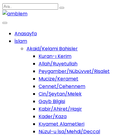
Anasayfa
İslam
Akaid/Kelami Bahisler
Kuran-ı Kerim
Allah/Ruyetullah
Peygamber/Nübüvvet/Risalet
Mucize/Keramet
Cennet/Cehennem
Cin/Şeytan/Melek
Gayb Bilgisi
Kabir/Ahiret/Haşir
Kader/Kaza
Kıyamet Alametleri
Nüzul-u İsa/Mehdi/Deccal