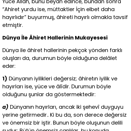
Yüce Allah, bunu beyan edince, bundan sonra
“Ahiret yurdu ise, müttaktier İçin elbet daha
hayırlıdır” buyurmuş, âhireti hayırlı olmakla tavsif
etmiştir.
Dünya İle Âhiret Hallerinin Mukayesesi
Dünya ile âhiret hallerinin pekçok yönden farklı
oluşları da, durumun böyle olduğuna delâlet
eder:
1)
Dünyanın iyilikleri değersiz; âhiretın iyilik ve
hayırları ise, yüce ve âlîdir. Durumun böyle
olduğunu şunlar da göstermektedir:
a)
Dünyanın hayırları, ancak iki şehevî duyguyu
yerine getirmedir.. Ki bu da, son derece değersiz
ve önemsiz bir iştir. Bunun böyle oluşunun delili
şudur: Bütün önemsiz canlılar, bu konuda