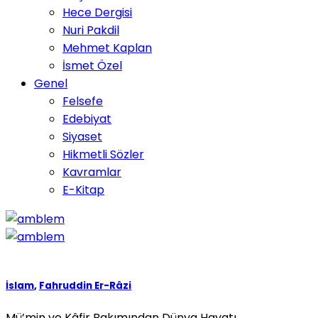
Hece Dergisi
Nuri Pakdil
Mehmet Kaplan
İsmet Özel
Genel
Felsefe
Edebiyat
Siyaset
Hikmetli Sözler
Kavramlar
E-Kitap
İslam
,
Fahruddin Er-Râzi
Mü’min ve Kâfir Bakımından Dünya Hayatı