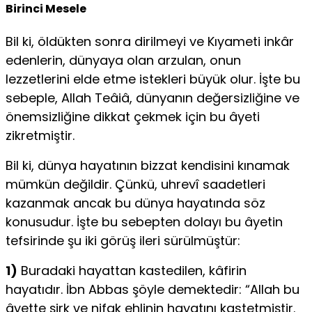
Birinci Mesele
Bil ki, öldükten sonra dirilmeyi ve Kıyameti inkâr
edenlerin, dünyaya olan arzulan, onun
lezzetlerini elde etme istekleri büyük olur. İşte bu
sebeple, Allah Teâiâ, dünyanın değer­sizliğine ve
önemsizliğine dikkat çekmek için bu âyeti
zikretmiştir.
Bil ki, dünya hayatının bizzat kendisini kınamak
mümkün değildir. Çünkü, uhrevî saadetleri
kazanmak ancak bu dünya hayatında söz
konusudur. İşte bu sebepten dolayı bu âyetin
tefsirinde şu iki görüş ileri sürülmüştür:
1)
Buradaki hayattan kastedilen, kâfirin
hayatıdır. İbn Abbas şöyle demektedir: “Allah bu
âyette şirk ve nifak ehlinin hayatını kastetmiştir.