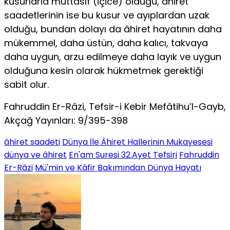
kusurlarla muttasıf (içice) olduğu, âhiret
saadetlerinin ise bu kusur ve ayıplardan uzak
olduğu, bundan dolayı da âhiret hayatının daha
mükemmel, daha üstün, daha kalıcı, takvaya
daha uygun, arzu edilmeye daha layık ve uygun
olduğuna kesin olarak hükmetmek gerektiği
sabit olur.
Fahruddin Er-Râzi, Tefsir-i Kebir Mefâtihu’l-Gayb,
Akçağ Yayınları: 9/395-398
âhiret saadeti
Dünya İle Âhiret Hallerinin Mukayesesi
dünya ve âhiret
En'am Suresi 32.Ayet Tefsiri
Fahruddin
Er-Râzi
Mü'min ve Kâfir Bakımından Dünya Hayatı