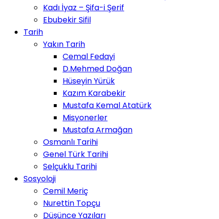
Kadı İyaz – Şifa-i Şerif
Ebubekir Sifil
Tarih
Yakın Tarih
Cemal Fedayi
D.Mehmed Doğan
Hüseyin Yürük
Kazım Karabekir
Mustafa Kemal Atatürk
Misyonerler
Mustafa Armağan
Osmanlı Tarihi
Genel Türk Tarihi
Selçuklu Tarihi
Sosyoloji
Cemil Meriç
Nurettin Topçu
Düşünce Yazıları