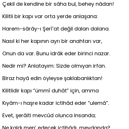
Çekil de kendine bir sâha bul, behey nâdan!
Kilitli bir kapı var orta yerde anlaşana:
Harem-sârây-ı Şerî’at değil dalan dalana.
Nasıl ki her kapının ayrı bir anahtarı var,
Onun da var. Bunu idrâk eder birinci nazar.
Nedir mi? Anlatayım: Sizde olmıyan irfan.
Biraz hayâ edin öyleyse şaklabanlıktan!
Kilitlidir kapı “ümmî duhât” için, amma
Kıyâm-ı haşre kadar ictihâd eder “ulemâ”.
Evet, şerâiti mevcûd olunca insanda;
Ne kaldı men’ edecek ictihâdı, meydanda?