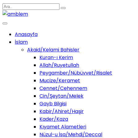
Anasayfa
İslam
Akaid/Kelami Bahisler
Kuran-ı Kerim
Allah/Ruyetullah
Peygamber/Nübüvvet/Risalet
Mucize/Keramet
Cennet/Cehennem
Cin/Şeytan/Melek
Gayb Bilgisi
Kabir/Ahiret/Haşir
Kader/Kaza
Kıyamet Alametleri
Nüzul-u İsa/Mehdi/Deccal