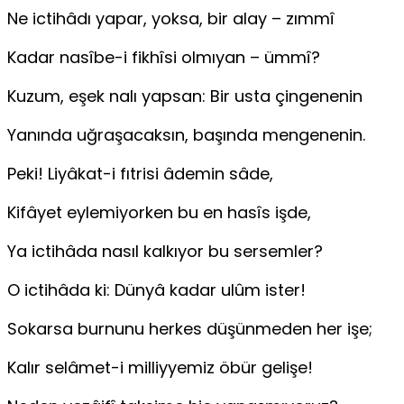
Ne ictihâdı yapar, yoksa, bir alay – zımmî
Kadar nasîbe-i fikhîsi olmıyan – ümmî?
Kuzum, eşek nalı yapsan: Bir usta çingenenin
Yanında uğraşacaksın, başında mengenenin.
Peki! Liyâkat-i fıtrisi âdemin sâde,
Kifâyet eylemiyorken bu en hasîs işde,
Ya ictihâda nasıl kalkıyor bu sersemler?
O ictihâda ki: Dünyâ kadar ulûm ister!
Sokarsa burnunu herkes düşünmeden her işe;
Kalır selâmet-i milliyyemiz öbür gelişe!