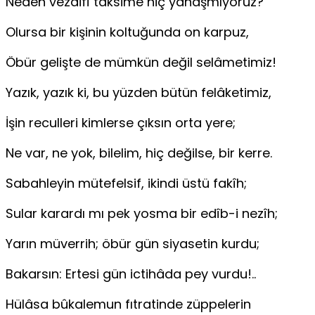
Neden vezâifî taksime hiç yanaşmıyoruz?
Olursa bir kişinin koltuğunda on karpuz,
Öbür gelişte de mümkün değil selâmetimiz!
Yazık, yazık ki, bu yüzden bütün felâketimiz,
İşin reculleri kimlerse çıksın orta yere;
Ne var, ne yok, bilelim, hiç değilse, bir kerre.
Sabahleyin mütefelsif, ikindi üstü fakîh;
Sular karardı mı pek yosma bir edîb-i nezîh;
Yarın müverrih; öbür gün siyasetin kurdu;
Bakarsın: Ertesi gün ictihâda pey vurdu!..
Hülâsa bûkalemun fıtratinde züppelerin