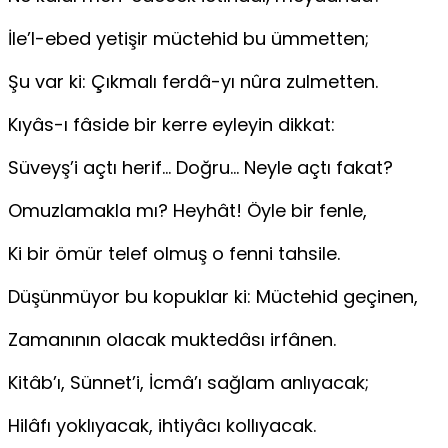
İle’l-ebed yetişir müctehid bu ümmetten;
Şu var ki: Çıkmalı ferdâ-yı nûra zulmetten.
Kıyâs-ı fâside bir kerre eyleyin dikkat:
Süveyş’i açtı herif… Doğru… Neyle açtı fakat?
Omuzlamakla mı? Heyhât! Öyle bir fenle,
Ki bir ömür telef olmuş o fenni tahsile.
Düşünmüyor bu kopuklar ki: Müctehid geçinen,
Zamanının olacak muktedâsı irfânen.
Kitâb’ı, Sünnet’i, İcmâ’ı sağlam anlıyacak;
Hilâfı yoklıyacak, ihtiyâcı kollıyacak.