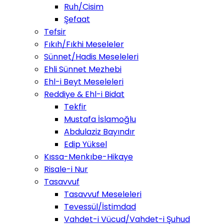
Ruh/Cisim
Şefaat
Tefsir
Fıkıh/Fıkhi Meseleler
Sünnet/Hadis Meseleleri
Ehli Sünnet Mezhebi
Ehl-i Beyt Meseleleri
Reddiye & Ehl-i Bidat
Tekfir
Mustafa İslamoğlu
Abdulaziz Bayındır
Edip Yüksel
Kıssa-Menkıbe-Hikaye
Risale-i Nur
Tasavvuf
Tasavvuf Meseleleri
Tevessül/İstimdad
Vahdet-i Vücud/Vahdet-i Şuhud