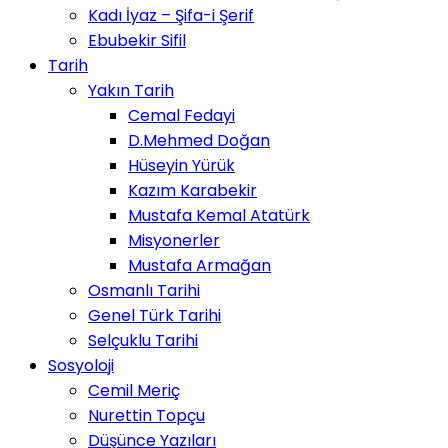
Kadı İyaz – Şifa-i Şerif
Ebubekir Sifil
Tarih
Yakın Tarih
Cemal Fedayi
D.Mehmed Doğan
Hüseyin Yürük
Kazım Karabekir
Mustafa Kemal Atatürk
Misyonerler
Mustafa Armağan
Osmanlı Tarihi
Genel Türk Tarihi
Selçuklu Tarihi
Sosyoloji
Cemil Meriç
Nurettin Topçu
Düşünce Yazıları