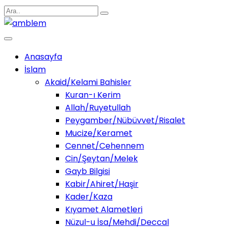
Anasayfa
İslam
Akaid/Kelami Bahisler
Kuran-ı Kerim
Allah/Ruyetullah
Peygamber/Nübüvvet/Risalet
Mucize/Keramet
Cennet/Cehennem
Cin/Şeytan/Melek
Gayb Bilgisi
Kabir/Ahiret/Haşir
Kader/Kaza
Kıyamet Alametleri
Nüzul-u İsa/Mehdi/Deccal