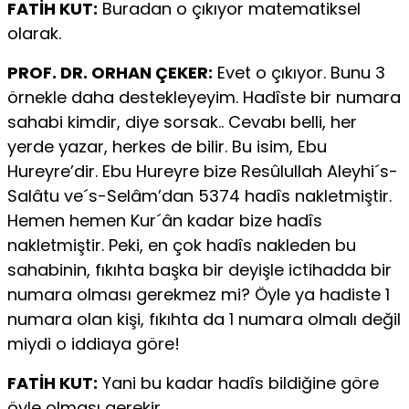
FATİH KUT:
Buradan o çıkıyor matematiksel
olarak.
PROF. DR. ORHAN ÇEKER:
Evet o çıkıyor. Bunu 3
örnekle daha destekleyeyim. Hadîste bir numara
sahabi kimdir, diye sorsak.. Cevabı belli, her
yerde yazar, herkes de bilir. Bu isim, Ebu
Hureyre’dir. Ebu Hureyre bize Resûlullah Aleyhi´s-
Salâtu ve´s-Selâm’dan 5374 hadîs nakletmiştir.
Hemen hemen Kur´ân kadar bize hadîs
nakletmiştir. Peki, en çok hadîs nakleden bu
sahabinin, fıkıhta başka bir deyişle ictihadda bir
numara olması gerekmez mi? Öyle ya hadiste 1
numara olan kişi, fıkıhta da 1 numara olmalı değil
miydi o iddiaya göre!
FATİH KUT:
Yani bu kadar hadîs bildiğine göre
öyle olması gerekir.