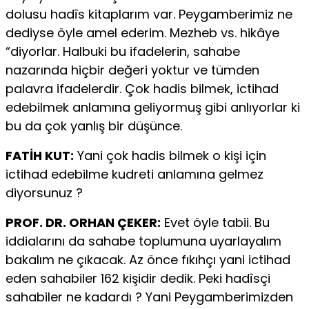
dolusu hadîs kitaplarım var. Peygamberimiz ne
dediyse öyle amel ederim. Mezheb vs. hikâye
“diyorlar. Halbuki bu ifadelerin, sahabe
nazarında hiçbir değeri yoktur ve tümden
palavra ifadelerdir. Çok hadis bilmek, ictihad
edebilmek anlamına geliyormuş gibi anlıyorlar ki
bu da çok yanlış bir düşünce.
FATİH KUT:
Yani çok hadis bilmek o kişi için
ictihad edebilme kudreti anlamına gelmez
diyorsunuz ?
PROF. DR. ORHAN ÇEKER:
Evet öyle tabii. Bu
iddialarını da sahabe toplumuna uyarlayalım
bakalım ne çıkacak. Az önce fıkıhçı yani ictihad
eden sahabiler 162 kişidir dedik. Peki hadîsçi
sahabiler ne kadardı ? Yani Peygamberimizden