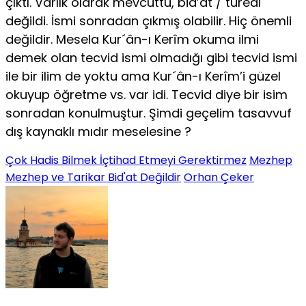
çıktı. Varlık olarak mevcuttu, bid’at / türedi
değildi. İsmi sonradan çıkmış olabilir. Hiç önemli
değildir. Mesela Kur´ân-ı Kerîm okuma ilmi
demek olan tecvid ismi olmadığı gibi tecvid ismi
ile bir ilim de yoktu ama Kur´ân-ı Kerîm’i güzel
okuyup öğretme vs. var idi. Tecvid diye bir isim
sonradan konulmuştur. Şimdi geçelim tasavvuf
dış kaynaklı mıdır meselesine ?
Çok Hadis Bilmek İçtihad Etmeyi Gerektirmez
Mezhep
Mezhep ve Tarikar Bid'at Değildir
Orhan Çeker