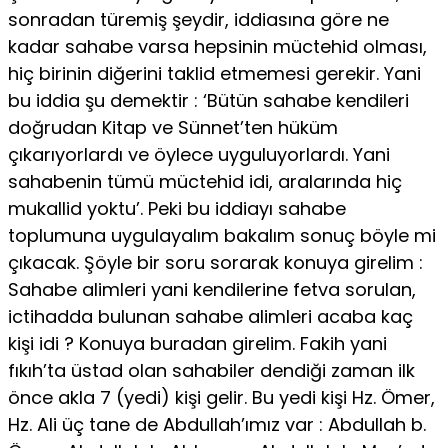
sonradan türemiş şeydir, iddiasına göre ne
kadar sahabe varsa hepsinin müctehid olması,
hiç birinin diğerini taklid etmemesi gerekir. Yani
bu iddia şu demektir : ‘Bütün sahabe kendileri
doğrudan Kitap ve Sünnet’ten hüküm
çıkarıyorlardı ve öylece uyguluyorlardı. Yani
sahabenin tümü müctehid idi, aralarında hiç
mukallid yoktu’. Peki bu iddiayı sahabe
toplumuna uygulayalım bakalım sonuç böyle mi
çıkacak. Şöyle bir soru sorarak konuya girelim :
Sahabe alimleri yani kendilerine fetva sorulan,
ictihadda bulunan sahabe alimleri acaba kaç
kişi idi ? Konuya buradan girelim. Fakih yani
fıkıh’ta üstad olan sahabiler dendiği zaman ilk
önce akla 7 (yedi) kişi gelir. Bu yedi kişi Hz. Ömer,
Hz. Ali üç tane de Abdullah’ımız var : Abdullah b.