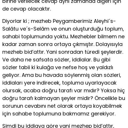
birine verilecek cevap aynı zamanda diğeri için
de cevap olacaktır.
Diyorlar ki ; mezheb Peygamberimiz Aleyhi´s-
Salâtu ve´s-Selâm ve onun oluşturduğu toplum,
sahabi toplumunda yoktu. Mezhebler bilmem ne
kadar zaman sonra ortaya çıkmıştır. Dolayısıyla
mezheb bid’attır. Yani sonradan türedi şeylerdir.
Ve daha ne safsata sözler, iddialar. Bu gibi
sözler tabii ki kulağa ve nefse hoş ve yaldızlı
geliyor. Ama bu havada söylenmiş olan sözleri,
iddiaları yere indirecek, topluma uyarlayacak
olursak, acaba doğru tarafı var mıdır? Yoksa hiç
doğru tarafı kalmayan şeyler midir? Öncelikle bu
sorunun cevabını net olarak ortaya koyabilmek
için sahabe toplumuna bakmamız gerekiyor.
Şimdi bu iddiaya göre yani mezhep bid’attır,