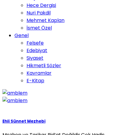
Hece Dergisi
Nuri Pakdil
Mehmet Kaplan
İsmet Özel
Genel
Felsefe
Edebiyat
Siyaset
Hikmetli Sözler
Kavramlar
E-Kitap
Ehli Sünnet Mezhebi
Mezhep ve Tarikar Bid’at Değildir,Çok Hadis