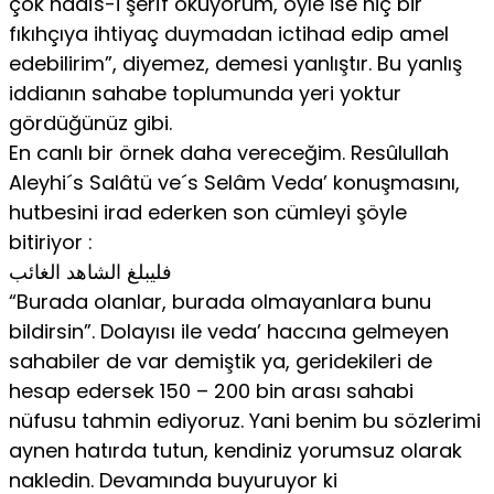
çok hadîs-i şerîf okuyorum, öyle ise hiç bir
fıkıhçıya ihtiyaç duymadan ictihad edip amel
edebilirim”, diyemez, demesi yanlıştır. Bu yanlış
iddianın sahabe toplumunda yeri yoktur
gördüğünüz gibi.
En canlı bir örnek daha vereceğim. Resûlullah
Aleyhi´s Salâtü ve´s Selâm Veda’ konuşmasını,
hutbesini irad ederken son cümleyi şöyle
bitiriyor :
فليبلغ الشاهد الغائب
“Burada olanlar, burada olmayanlara bunu
bildirsin”. Dolayısı ile veda’ haccına gelmeyen
sahabiler de var demiştik ya, geridekileri de
hesap edersek 150 – 200 bin arası sahabi
nüfusu tahmin ediyoruz. Yani benim bu sözlerimi
aynen hatırda tutun, kendiniz yorumsuz olarak
nakledin. Devamında buyuruyor ki