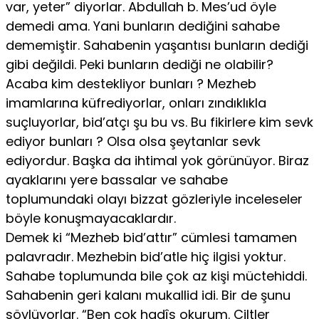
var, yeter” diyorlar. Abdullah b. Mes’ud öyle
demedi ama. Yani bunların dediğini sahabe
dememiştir. Sahabenin yaşantısı bunların dediği
gibi değildi. Peki bunların dediği ne olabilir?
Acaba kim destekliyor bunları ? Mezheb
imamlarına küfrediyorlar, onları zındıklıkla
suçluyorlar, bid’atçı şu bu vs. Bu fikirlere kim sevk
ediyor bunları ? Olsa olsa şeytanlar sevk
ediyordur. Başka da ihtimal yok görünüyor. Biraz
ayaklarını yere bassalar ve sahabe
toplumundaki olayı bizzat gözleriyle inceleseler
böyle konuşmayacaklardır.
Demek ki “Mezheb bid’attır” cümlesi tamamen
palavradır. Mezhebin bid’atle hiç ilgisi yoktur.
Sahabe toplumunda bile çok az kişi müctehiddi.
Sahabenin geri kalanı mukallid idi. Bir de şunu
söylüyorlar. “Ben çok hadîs okurum. Ciltler