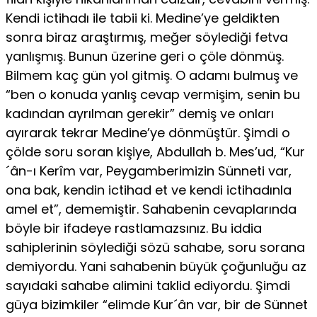
Kendi ictihadı ile tabii ki. Medine’ye geldikten
sonra biraz araştırmış, meğer söylediği fetva
yanlışmış. Bunun üzerine geri o çöle dönmüş.
Bilmem kaç gün yol gitmiş. O adamı bulmuş ve
“ben o konuda yanlış cevap vermişim, senin bu
kadından ayrılman gerekir” demiş ve onları
ayırarak tekrar Medine’ye dönmüştür. Şimdi o
çölde soru soran kişiye, Abdullah b. Mes’ud, “Kur
´ân-ı Kerîm var, Peygamberimizin Sünneti var,
ona bak, kendin ictihad et ve kendi ictihadınla
amel et”, dememiştir. Sahabenin cevaplarında
böyle bir ifadeye rastlamazsınız. Bu iddia
sahiplerinin söylediği sözü sahabe, soru sorana
demiyordu. Yani sahabenin büyük çoğunluğu az
sayıdaki sahabe alimini taklid ediyordu. Şimdi
güya bizimkiler “elimde Kur´ân var, bir de Sünnet