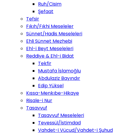
Ruh/Cisim
Şefaat
Tefsir
Fıkıh/Fıkhi Meseleler
Sünnet/Hadis Meseleleri
Ehli Sünnet Mezhebi
Ehl-i Beyt Meseleleri
Reddiye & Ehl-i Bidat
Tekfir
Mustafa İslamoğlu
Abdulaziz Bayındır
Edip Yüksel
Kıssa-Menkıbe-Hikaye
Risale-i Nur
Tasavvuf
Tasavvuf Meseleleri
Tevessül/İstimdad
Vahdet-i Vücud/Vahdet-i Şuhud