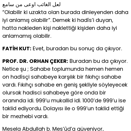
لعل الغائب اوعى من سامع
“Olabilir ki uzakta olan burada dinleyenden daha
iyi anlamış olabilir”. Demek ki hadîs’i duyan,
hatta nakleden kişi naklettiği kişiden daha iyi
anlamamış olabilir.
FATİH KUT:
Evet, buradan bu sonuç da çıkıyor.
PROF. DR. ORHAN ÇEKER:
Buradan bu da çıkıyor.
Netice şu ; Sahabe toplumunda hemen hemen
on hadîsçi sahabeye karşılık bir fıkıhçı sahabe
vardı. Fıkıhçı sahabe en geniş şekliyle söyleyecek
olursak hadisci sahabeye göre onda bir
oranında idi. 999’u mukallid idi. 1000’de 999’u ise
taklid ediyordu. Dolayısı ile o 999’un taklid ettiği
bir mezhebi vardı.
Mesela Abdullah b. Mes’ûd’a güveniyor,