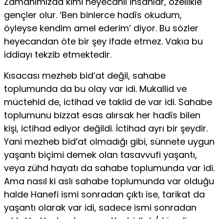
Zamanımızda kimi heyecanlı insanlar, özellikle
gençler olur. ‘Ben binlerce hadîs okudum,
öyleyse kendim amel ederim’ diyor. Bu sözler
heyecandan öte bir şey ifade etmez. Vakıa bu
iddiayı tekzib etmektedir.
Kısacası mezheb bid’at değil, sahabe
toplumunda da bu olay var idi. Mukallid ve
müctehid de, ictihad ve taklid de var idi. Sahabe
toplumunu bizzat esas alırsak her hadîs bilen
kişi, ictihad ediyor değildi. İctihad ayrı bir şeydir.
Yani mezheb bid’at olmadığı gibi, sünnete uygun
yaşantı biçimi demek olan tasavvufi yaşantı,
veya zühd hayatı da sahabe toplumunda var idi.
Ama nasıl ki aslı sahabe toplumunda var olduğu
halde Hanefi ismi sonradan çıktı ise, tarikat da
yaşantı olarak var idi, sadece ismi sonradan