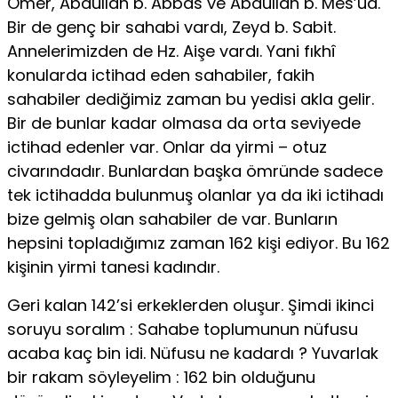
Ömer, Abdullah b. Abbas ve Abdullah b. Mes’ud.
Bir de genç bir sahabi vardı, Zeyd b. Sabit.
Annelerimizden de Hz. Aişe vardı. Yani fıkhî
konularda ictihad eden sahabiler, fakih
sahabiler dediğimiz zaman bu yedisi akla gelir.
Bir de bunlar kadar olmasa da orta seviyede
ictihad edenler var. Onlar da yirmi – otuz
civarındadır. Bunlardan başka ömründe sadece
tek ictihadda bulunmuş olanlar ya da iki ictihadı
bize gelmiş olan sahabiler de var. Bunların
hepsini topladığımız zaman 162 kişi ediyor. Bu 162
kişinin yirmi tanesi kadındır.
Geri kalan 142’si erkeklerden oluşur. Şimdi ikinci
soruyu soralım : Sahabe toplumunun nüfusu
acaba kaç bin idi. Nüfusu ne kadardı ? Yuvarlak
bir rakam söyleyelim : 162 bin olduğunu