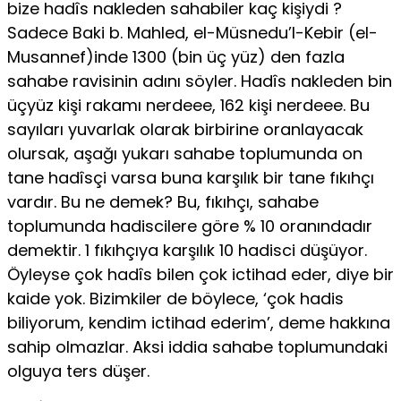
bize hadîs nakleden sahabiler kaç kişiydi ?
Sadece Baki b. Mahled, el-Müsnedu’l-Kebir (el-
Musannef)inde 1300 (bin üç yüz) den fazla
sahabe ravisinin adını söyler. Hadîs nakleden bin
üçyüz kişi rakamı nerdeee, 162 kişi nerdeee. Bu
sayıları yuvarlak olarak birbirine oranlayacak
olursak, aşağı yukarı sahabe toplumunda on
tane hadîsçi varsa buna karşılık bir tane fıkıhçı
vardır. Bu ne demek? Bu, fıkıhçı, sahabe
toplumunda hadiscilere göre % 10 oranındadır
demektir. 1 fıkıhçıya karşılık 10 hadisci düşüyor.
Öyleyse çok hadîs bilen çok ictihad eder, diye bir
kaide yok. Bizimkiler de böylece, ‘çok hadis
biliyorum, kendim ictihad ederim’, deme hakkına
sahip olmazlar. Aksi iddia sahabe toplumundaki
olguya ters düşer.