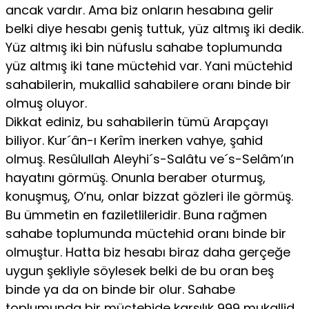
ancak vardır. Ama biz onların hesabına gelir
belki diye hesabı geniş tuttuk, yüz altmış iki dedik.
Yüz altmış iki bin nüfuslu sahabe toplumunda
yüz altmış iki tane müctehid var. Yani müctehid
sahabilerin, mukallid sahabilere oranı binde bir
olmuş oluyor.
Dikkat ediniz, bu sahabilerin tümü Arapçayı
biliyor. Kur´ân-ı Kerîm inerken vahye, şahid
olmuş. Resûlullah Aleyhi´s-Salâtu ve´s-Selâm’ın
hayatını görmüş. Onunla beraber oturmuş,
konuşmuş, O’nu, onlar bizzat gözleri ile görmüş.
Bu ümmetin en faziletlileridir. Buna rağmen
sahabe toplumunda müctehid oranı binde bir
olmuştur. Hatta biz hesabı biraz daha gerçeğe
uygun şekliyle söylesek belki de bu oran beş
binde ya da on binde bir olur. Sahabe
toplumunda bir müctehide karşılık 999 mukallid