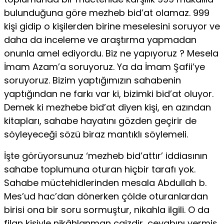
bulunduğuna göre mezheb bid’at olamaz. 999
kişi gidip o kişilerden birine meselesini soruyor ve
daha da inceleme ve araştırma yapmadan
onunla amel ediyordu. Biz ne yapıyoruz ? Mesela
İmam Azam’a soruyoruz. Ya da İmam Şafii’ye
soruyoruz. Bizim yaptığımızın sahabenin
yaptığından ne farkı var ki, bizimki bid’at oluyor.
Demek ki mezhebe bid’at diyen kişi, en azından
kitapları, sahabe hayatını gözden geçirir de
söyleyeceği sözü biraz mantıklı söylemeli.
İşte görüyorsunuz ‘mezheb bid’attır’ iddiasının
sahabe toplumuna oturan hiçbir tarafı yok.
Sahabe müctehidlerinden mesala Abdullah b.
Mes’ud hac’dan dönerken çölde oturanlardan
birisi ona bir soru sormuştur, nikahla ilgili. O da
filan kişiyle nikâhlanman caizdir, cevabını vermiş.