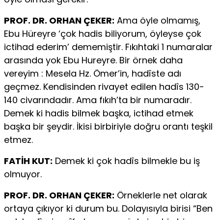
PROF. DR. ORHAN ÇEKER:
Ama öyle olmamış,
Ebu Hüreyre ‘çok hadis biliyorum, öyleyse çok
ictihad ederim’ dememiştir. Fıkıhtaki 1 numaralar
arasında yok Ebu Hureyre. Bir örnek daha
vereyim : Mesela Hz. Ömer’in, hadîste adı
geçmez. Kendisinden rivayet edilen hadîs 130-
140 civarındadır. Ama fıkıh’ta bir numaradır.
Demek ki hadis bilmek başka, ictihad etmek
başka bir şeydir. İkisi birbiriyle doğru orantı teşkil
etmez.
FATİH KUT:
Demek ki çok hadîs bilmekle bu iş
olmuyor.
PROF. DR. ORHAN ÇEKER:
Örneklerle net olarak
ortaya çıkıyor ki durum bu. Dolayısıyla birisi “Ben