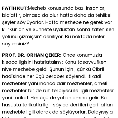
FATİH KUT
:Mezheb konusunda bazı insanlar,
bid’attir, olmasa da olur hatta daha da tehlikeli
şeyler söylüyorlar. Hatta mezhebe ne gerek var
ki. “Kur´ân ve Sünnete uyduktan sonra zaten sen
yolunu çizmişsin” deniliyor. Bu noktada neler
söylersiniz?
PROF. DR. ORHAN ÇEKER:
Önce konumuzla
kısaca ilgisini hatırlatalım : Konu tasavvufken
niye mezhebe geldi. Şunun için ; çünkü Cibril
hadîsinde her üçü beraber söylendi. İtikadî
mezhebler yani inanca dair mezhebler, amelî
mezhebler bir de ruh terbiyesi ile ilgili mezhebler
yani tarikat. Her üçü de yol anlamına gelir. Bu
hususta tarikatla ilgili söyledikleri ileri geri lafları
mezheble ilgili olarak da söylüyorlar. Dolayısıyla