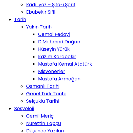
Kadı İyaz – Şifa-i Şerif
Ebubekir Sifil
Tarih
Yakın Tarih
Cemal Fedayi
D.Mehmed Doğan
Hüseyin Yürük
Kazım Karabekir
Mustafa Kemal Atatürk
Misyonerler
Mustafa Armağan
Osmanlı Tarihi
Genel Türk Tarihi
Selçuklu Tarihi
Sosyoloji
Cemil Meriç
Nurettin Topçu
Düşünce Yazıları