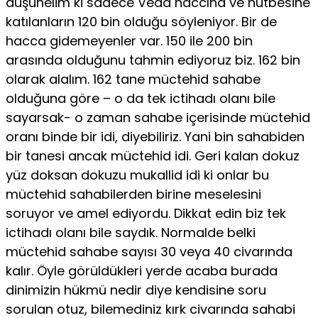
düşünelim ki sadece Veda haccına ve hutbesine
katılanların 120 bin olduğu söyleniyor. Bir de
hacca gidemeyenler var. 150 ile 200 bin
arasında olduğunu tahmin ediyoruz biz. 162 bin
olarak alalım. 162 tane müctehid sahabe
olduğuna göre – o da tek ictihadı olanı bile
sayarsak- o zaman sahabe içerisinde müctehid
oranı binde bir idi, diyebiliriz. Yani bin sahabiden
bir tanesi ancak müctehid idi. Geri kalan dokuz
yüz doksan dokuzu mukallid idi ki onlar bu
müctehid sahabilerden birine meselesini
soruyor ve amel ediyordu. Dikkat edin biz tek
ictihadı olanı bile saydık. Normalde belki
müctehid sahabe sayısı 30 veya 40 civarında
kalır. Öyle görüldükleri yerde acaba burada
dinimizin hükmü nedir diye kendisine soru
sorulan otuz, bilemediniz kırk civarında sahabi