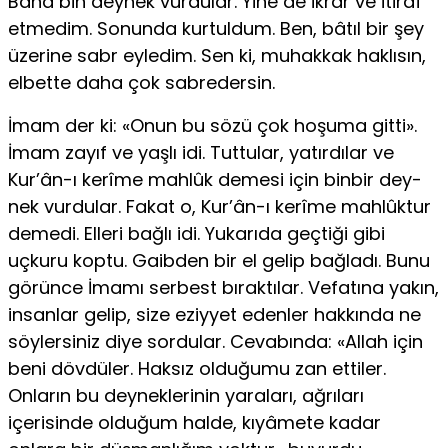
Bana bin deynek vur­dular. Yine de ikrâr ve itirâf
etmedim. Sonunda kurtuldum. Ben, bâtıl bir şey
üzerine sabr eyledim. Sen ki, muhakkak haklısın,
elbette daha çok sabredersin.
İmam der ki: «Onun bu sözü çok hoşuma gitti».
İmam zayıf ve yaşlı idi. Tuttular, yatırdılar ve
Kur’ân-ı kerîme mahlûk demesi için binbir dey­
nek vurdular. Fakat o, Kur’ân-ı kerîme mahlûktur
demedi. Elleri bağlı idi. Yukarıda geçtiği gibi
uçkuru koptu. Gaibden bir el gelip bağladı. Bunu
gö­rünce İmamı serbest bıraktılar. Vefatına yakın,
insanlar gelip, size eziyyet edenler hakkında ne
söylersiniz diye sordular. Cevabında: «Allah için
beni dövdüler. Haksız olduğumu zan ettiler.
Onların bu deyneklerinin ya­raları, ağrıları
içerisinde olduğum halde, kıyâmete kadar