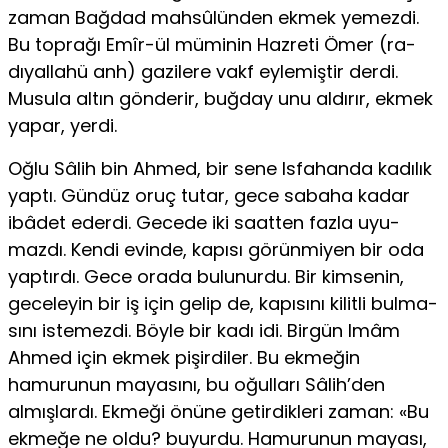
zaman Bağdad mah­sûlünden ekmek yemezdi.
Bu toprağı Emîr-ül müminin Hazreti Ömer (ra-
dıyallahü anh) gazilere vakf eylemiştir derdi.
Musula altın gönderir, buğ­day unu aldırır, ekmek
yapar, yerdi.
Oğlu Sâlih bin Ahmed, bir sene Isfahanda kadılık
yaptı. Gündüz oruç tutar, gece sabaha kadar
ibâdet ederdi. Gecede iki saatten fazla uyu­
mazdı. Kendi evinde, kapısı görünmiyen bir oda
yaptırdı. Gece orada bu­lunurdu. Bir kimsenin,
geceleyin bir iş için gelip de, kapısını kilitli bulma­
sını istemezdi. Böyle bir kadı idi. Birgün Imâm
Ahmed için ekmek pişir­diler. Bu ekmeğin
hamurunun mayasını, bu oğulları Sâlih’den
almışlardı. Ekmeği önüne getirdikleri zaman: «Bu
ekmeğe ne oldu? buyurdu. Hamu­runun mayası,