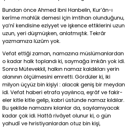
Bundan önce Ahmed ibni Hanbelin, Kur’ân-ı
kerîme mahlûk demesi için imtihan olunduğunu,
ya’nî kendisine eziyyet ve işkence ettiklerini uzun
uzun, yeri düşmüşken, anlatmıştık. Tekrâr
yazmamıza lüzûm yok.
Vefat ettiği zaman, namazına müslümanlardan
o kadar halk toplandı ki, saymağa imkân yok idi.
Sonra Mütevekkil, halkın namaz kaldıkları ye­rin
alanının ölçülmesini emretti. Gördüler ki, iki
milyon üçyüz bin kişiyi : alacak geniş bir meydan
idi. Vefat haberi etrafa yayılınca, eşrâf ve fakir­
eler kitle kitle gelip, kabri üstünde namaz kıldılar.
Bu şekilde namazını kı­lanlar da, sayılamıyacak
kadar çok idi. Hattâ rivâyet olunur ki, o gün
yahudî ve hıristiyanlardan otuz bin kişi,