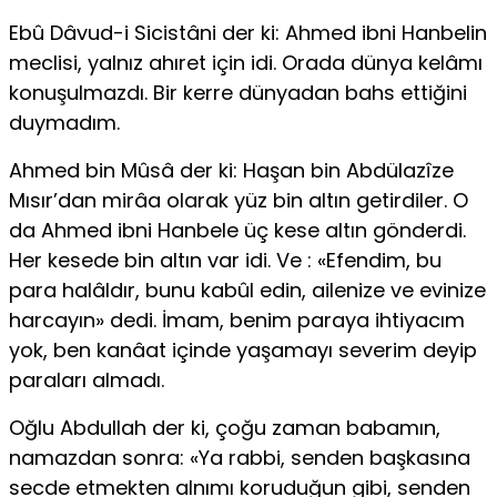
Ebû Dâvud-i Sicistâni der ki: Ahmed ibni Hanbelin
meclisi, yalnız ahıret için idi. Orada dünya kelâmı
konuşulmazdı. Bir kerre dünyadan bahs ettiğini
duymadım.
Ahmed bin Mûsâ der ki: Haşan bin Abdülazîze
Mısır’dan mirâa ola­rak yüz bin altın getirdiler. O
da Ahmed ibni Hanbele üç kese altın gön­derdi.
Her kesede bin altın var idi. Ve : «Efendim, bu
para halâldır, bunu kabûl edin, ailenize ve evinize
harcayın» dedi. İmam, benim paraya ihti­yacım
yok, ben kanâat içinde yaşamayı severim deyip
paraları almadı.
Oğlu Abdullah der ki, çoğu zaman babamın,
namazdan sonra: «Ya rabbi, senden başkasına
secde etmekten alnımı koruduğun gibi, senden