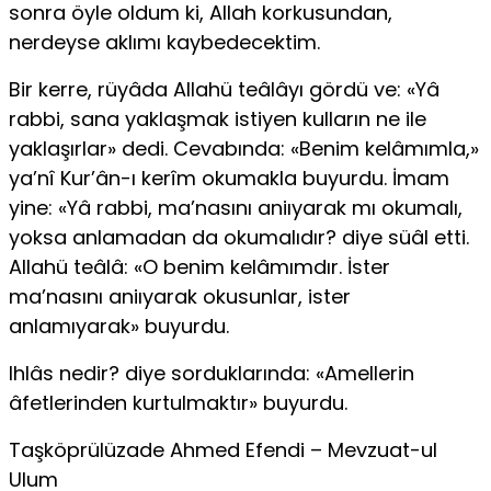
sonra öyle oldum ki, Allah korkusundan,
nerdeyse aklımı kaybedecektim.
Bir kerre, rüyâda Allahü teâlâyı gördü ve: «Yâ
rabbi, sana yaklaşmak istiyen kulların ne ile
yaklaşırlar» dedi. Cevabında: «Benim kelâmımla,»
ya’nî Kur’ân-ı kerîm okumakla buyurdu. İmam
yine: «Yâ rabbi, ma’nasını aniıyarak mı okumalı,
yoksa anlamadan da okumalıdır? diye süâl etti.
Allahü teâlâ: «O benim kelâmımdır. İster
ma’nasını aniıyarak okusunlar, ister
anlamıyarak» buyurdu.
Ihlâs nedir? diye sorduklarında: «Amellerin
âfetlerinden kurtulmak­tır» buyurdu.
Taşköprülüzade Ahmed Efendi – Mevzuat-ul
Ulum