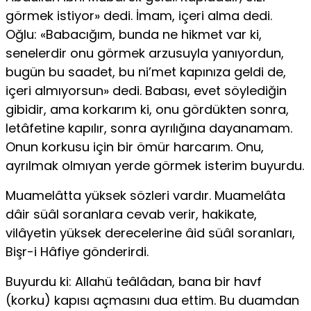
görmek istiyor» dedi. İmam, içeri alma dedi.
Oğlu: «Babacığım, bunda ne hikmet var ki,
senelerdir onu görmek arzusuyla yanıyordun,
bugün bu saadet, bu ni’met kapınıza geldi de,
içeri almıyorsun» dedi. Babası, evet söylediğin
gibidir, ama korkarım ki, onu gördükten sonra,
letâfetine kapılır, sonra ayrılığına dayanamam.
Onun korkusu için bir ömür harcarım. Onu,
ayrılmak olmıyan yerde görmek is­terim buyurdu.
Muamelâtta yüksek sözleri vardır. Muamelâta
dâir süâl soranlara cevab verir, hakikate,
vilâyetin yüksek derecelerine âid süâl soranları,
Bişr-i Hâfiye gönderirdi.
Buyurdu ki: Allahü teâlâdan, bana bir havf
(korku) kapısı açmasını dua ettim. Bu duamdan