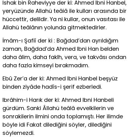
Ishak bin Raheviyye der ki: Ahmed Ibni Hanbel,
yeryüzünde Allahü teâiâ ile kulları arasında bir
hüccettir, delildir. Ya ni kullar, onun vasıtası ile
Allahü teâlânın yolunda gitmektedirler.
İmâm-ı Şafiî der ki : Bağdad’dan ayrıldığım
zaman, Bağdad’da Ah­med Ibni Han belden
daha âlim, daha faklh, vera, ve takvâsı ondan
daha fazla kimseyi bırakmadım.
Ebû Zer’a der ki: Ahmed Ibni Hanbel beşyüz
binden ziyâde hadîs-i şerif ezberledi.
Ibrâhim-i Harık der ki: Ahmed Ibni Hanbeli
gürdüm. Sanki Âllahü teâlâ evvelkilerin ve
sonrakilerin ilmini onda toplamıştı. Her ilimde
böyle idi Fakat dilediğini söyler, dilediğini
söylemezdi.