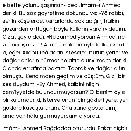
elbette yolunu şaşırırsın» dedi. Imam-ı Ahmed
der ki: Bu söz gayretime dokundu ve: «Yâ rabbî,
senin köşelerde, kenarlarda sakladığın, halkın
gözünden örttüğün böyle kulların vardır» dedim.
O zat şöyle dedi: «Ne zannediyorsun Ahmed, ne
zannediyorsun! Allahü teâlânın öyle kulları vardır
ki, eğer Allahü teâlâdan isteseler, bütün yerler ve
dağlar onların hürmetine altın olur.» İmam der ki:
O anda etrafıma bak­tım. Toprak ve dağlar altın
olmuştu. Kendimden geçtim ve düştüm. Gizli bir
ses duydum: «Ey Ahmed, kalbini niiçin
cem’iyyetde bulundurmuyorsun? O, benim öyle
bir kulumdur ki, isterse onun için gökleri yere, yeri
gök­lere kavuştururum. Onu sana gösterdim,
ama sen hâlâ görmüyorsun» di­yordu.
Imâm-ı Ahmed Bağdadda otururdu. Fakat hiçbir