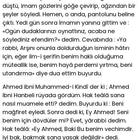
düştü, imam gözlerini göğe çevirip, ağzından bir
şeyler söyledi. Hemen, o anda, pantolunu beline
çıktı. Yedi gün sonra İmamın yanına git­tim ve :
«Ogün dudaklarınızı oynattınız, acaba ne
söylediniz efendim?» dedim. Cevabında : «Ya
rabbi, Arşını onunla doldurduğun isminin hâtırı
için, eğer ilm-i şerifin benim haklı olduğuma
müteallik ise, benim hayâ perdemi yırtma, beni
utandırma» diye dua ettim buyurdu.
Ahmed ibni Muhammed-i Kindî der ki ; Ahmed
ibni Hanbeli rüyada gördüm. Hak teâlâ sana
nasıl muamele etti? dedim. Buyurdu ki : Beni
mağfiret eyledi. Sonra dedi ki, Ey Ahmed! Seni
benim için dövdüler mi? Evet, yârabbi dedim.
Hak teâlâ: «Ey Ahmed, Baki Bu benim vechimdir.
iyi bak, bakmak sana yasak değildir» dedi.