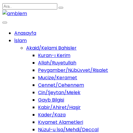
Anasayfa
İslam
Akaid/Kelami Bahisler
Kuran-ı Kerim
Allah/Ruyetullah
Peygamber/Nübüvvet/Risalet
Mucize/Keramet
Cennet/Cehennem
Cin/Şeytan/Melek
Gayb Bilgisi
Kabir/Ahiret/Haşir
Kader/Kaza
Kıyamet Alametleri
Nüzul-u İsa/Mehdi/Deccal