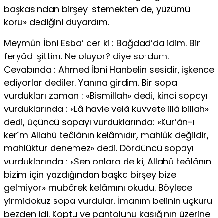
başkasından birşey istemekten de, yüzümü
koru» dediğini duyardım.
Meymûn İbni Esba’ der ki : Bağdad’da idim. Bir
feryâd işittim. Ne oluyor? diye sordum.
Cevabında : Ahmed İbni Hanbelin sesidir, işkence
ediyorlar dediler. Yanına girdim. Bir sopa
vurdukları zaman : «Bismillah» dedi, kinci sopayı
vurduklarında : «Lâ havle velâ kuvvete illâ billah»
dedi, üçüncü sopayı vurduklarında: «Kur’ân-ı
kerîm Allahü teâlânın kelâmıdır, mahlûk değildir,
mahlûktur denemez» dedi. Dördüncü sopayı
vurdukla­rında : «Sen onlara de ki, Allahü teâlânın
bizim için yazdığından başka birşey bize
gelmiyor» mubârek kelâmını okudu. Böylece
yirmidokuz sopa vurdular. İmanım belinin uçkuru
bezden idi. Koptu ve pantolunu kasığının üzerine