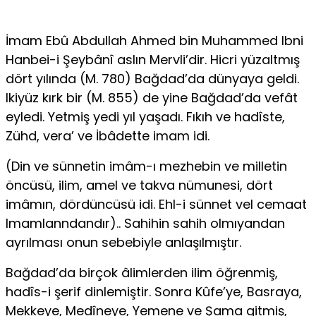
İmam Ebû Abdullah Ahmed bin Muhammed Ibni
Hanbei-i Şeybânî aslın Mervli’dir. Hicri yüzaltmış
dört yılında (M. 780) Bağdad’da dünyaya geldi.
Ikiyüz kırk bir (M. 855) de yine Bağdad’da vefât
eyledi. Yetmiş yedi yıl yaşadı. Fıkıh ve hadîste,
Zühd, vera’ ve İbâdette imam idi.
(Din ve sünnetin imâm-ı mezhebin ve milletin
öncüsü, ilim, amel ve takva nümunesi, dört
imâmın, dördüncüsü idi. Ehl-i sünnet vel cemaat
Imamlanndandır).. Sahihin sahih olmıyandan
ayrılması onun sebebiyle an­laşılmıştır.
Bağdad’da birçok âlimlerden ilim öğrenmiş,
hadîs-i şerif dinlemiştir. Sonra Kûfe’ye, Basraya,
Mekkeye, Medîneye, Yemene ve Şama gitmiş,