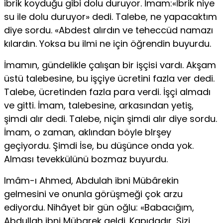
ibrik koyduğu gibi dolu duruyor. İmam:«İbrik niye
su ile dolu duruyor» dedi. Talebe, ne yapacaktım
diye sordu. «Abdest alırdın ve teheccüd namazı
kılardın. Yoksa bu ilmi ne için öğrendin bu­yurdu.
İmamın, gündelikle çalışan bir işçisi vardı. Akşam
üstü talebesine, bu işçiye ücretini fazla ver dedi.
Talebe, ücretinden fazla para verdi. İşçi almadı
ve gitti. İmam, talebesine, arkasından yetiş,
şimdi alır dedi. Ta­lebe, niçin şimdi alır diye sordu.
İmam, o zaman, aklından böyle blrşey
geçiyordu. Şimdi İse, bu düşünce onda yok.
Alması tevekkülünü bozmaz buyurdu.
Imâm-ı Ahmed, Abdulah ibni Mübârekin
gelmesini ve onunla görüş­meği çok arzu
ediyordu. Nihâyet bir gün oğlu: «Babacığım,
Abdullah ibni Mübarek geldi. Kapıdadır, Sizi