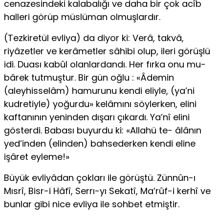
cenazesindeki kalabalığı ve daha bir çok acîb
halleri görüp müslüman olmuşlardır.
(Tezkiretül evliya) da diyor ki: Verâ, takvâ,
riyâzetler ve kerâmetler sâhibi olup, ileri görüşlü
idi. Duası kabûl olanlardandı. Her fırka onu mu-
bârek tutmuştur. Bir gün oğlu : «Âdemin
(aleyhisselâm) hamurunu kendi eliyle, (ya’ni
kudretiyle) yoğurdu» kelâmını söylerken, elini
kaftanının ye­ninden dışarı çıkardı. Ya’nî elini
gösterdi. Babası buyurdu ki: «Allahü te- âlânın
yed’inden (elinden) bahsederken kendi eline
işâret eyleme!»
Büyük evliyâdan çokları ile görüştü. Zünnûn-ı
Mısrî, Bisr-i Hâfî, Serrı-yı Sekatî, Ma’rûf-i kerhî ve
bunlar gibi nice evliya ile sohbet etmiştir.