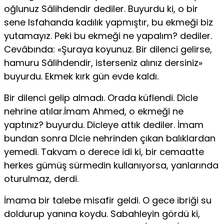
oğlunuz Sâlihdendir dediler. Buyurdu ki, o bir
sene Isfa­handa kadılık yapmıştır, bu ekmeği biz
yutamayız. Peki bu ekmeği ne ya­palım? dediler.
Cevâbında: «Şuraya koyunuz. Bir dilenci gelirse,
hamuru Sâlihdendir, isterseniz alınız dersiniz»
buyurdu. Ekmek kırk gün evde kaldı.
Bir dilenci gelip almadı. Orada küflendi. Dicle
nehrine atılar.İmam Ahmed, o ekmeği ne
yaptınız? buyurdu. Dicleye attık dediler. İmam
bun­dan sonra Dlcie nehrinden çıkan balıklardan
yemedi. Takvam o derece idi ki, bir cemaatte
herkes gümüş sürmedin kullanıyorsa, yanlarında
otu­rulmaz, derdi.
İmama bir talebe misafir geldi. O gece ibriği su
doldurup yanına koy­du. Sabahleyin gördü ki,