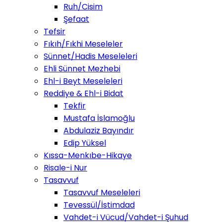
Ruh/Cisim
Şefaat
Tefsir
Fıkıh/Fıkhi Meseleler
Sünnet/Hadis Meseleleri
Ehli Sünnet Mezhebi
Ehl-i Beyt Meseleleri
Reddiye & Ehl-i Bidat
Tekfir
Mustafa İslamoğlu
Abdulaziz Bayındır
Edip Yüksel
Kıssa-Menkıbe-Hikaye
Risale-i Nur
Tasavvuf
Tasavvuf Meseleleri
Tevessül/İstimdad
Vahdet-i Vücud/Vahdet-i Şuhud