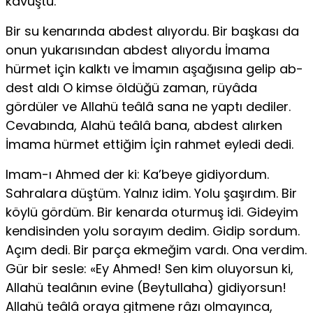
kavuştu.
Bir su kenarında abdest alıyordu. Bir başkası da
onun yukarısından abdest alıyordu İmama
hürmet için kalktı ve İmamın aşağısına gelip ab­
dest aldı O kimse öldüğü zaman, rüyâda
gördüler ve Allahü teâlâ sana ne yaptı dediler.
Cevabında, Alahü teâlâ bana, abdest alırken
İmama hürmet ettiğim İçin rahmet eyledi dedi.
Imam-ı Ahmed der ki: Ka’beye gidiyordum.
Sahralara düştüm. Yalnız idim. Yolu şaşırdım. Bir
köylü gördüm. Bir kenarda oturmuş idi. Gideyim
kendisinden yolu sorayım dedim. Gidip sordum.
Açım dedi. Bir parça ek­meğim vardı. Ona verdim.
Gür bir sesle: «Ey Ahmed! Sen kim oluyorsun ki,
Allahü tealânın evine (Beytullaha) gidiyorsun!
Allahü teâlâ oraya git­mene râzı olmayınca,