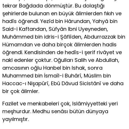
tekrar Bağdada dönmüştür. Bu dolaştığı
şehirlerde bulunan en büyük âlimlerden fıkıh ve
hadîs öğrendi. Yezîd bin Hârundan, Yahyâ bin
Said-i Kaftandan, Süfyân Ibni Uyeyneden,
Muhâmmed bin idris-i Şâfiîden, Abdurrazzak bin
Hümamdan ve daha birçok âlimlerden hadis
öğrendi. Ken­disinden de hedîs-i şerif rivâyet ve
nakl edenler çoktur. Oğulları Salih ve Abdullah,
amcasının oğlu Hanbel bin Ishak, sonra
Muhammed bin İsmaîl-i Buhârî, Müslim bin
Haccac-ı Nişapûrî, Ebû Dâvud Sicistânî ve daha
bir çok âlimler.
Fazilet ve menkabeleri çok, Islâmiyyetteki yeri
meşhurdur. Medhu senâsı bütün dünyaya
yayılmıştır.