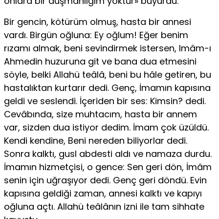
onlara bir düş­manlığım yoktur» buyurdu.
Bir gencin, kötürüm olmuş, hasta bir annesi
vardı. Birgün oğluna: Ey oğlum! Eğer benim
rızamı almak, beni sevindirmek istersen, Imâm-ı
Ahmedin huzuruna git ve bana dua etmesini
söyle, belki Allahü teâlâ, be­ni bu hâle getiren, bu
hastalıktan kurtarır dedi. Genç, İmamın kapısına
geldi ve seslendi. İçeriden bir ses: Kimsin? dedi.
Cevâbında, size muh­tacım, hasta bir annem
var, sizden dua istiyor dedim. İmam çok üzüldü.
Kendi kendine, Beni nereden biliyorlar dedi.
Sonra kalktı, gusl abdesti aldı ve namaza durdu.
İmamın hizmetçisi, o gence: Sen geri dön, İmâm
senin için uğraşıyor dedi. Genç geri döndü. Evin
kapısına geldiği zaman, annesi kalktı ve kapıyı
oğluna açtı. Allahü teâlânın izni ile tam sihhate