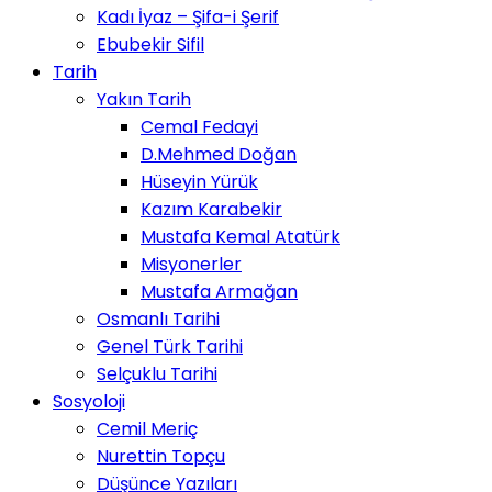
Kadı İyaz – Şifa-i Şerif
Ebubekir Sifil
Tarih
Yakın Tarih
Cemal Fedayi
D.Mehmed Doğan
Hüseyin Yürük
Kazım Karabekir
Mustafa Kemal Atatürk
Misyonerler
Mustafa Armağan
Osmanlı Tarihi
Genel Türk Tarihi
Selçuklu Tarihi
Sosyoloji
Cemil Meriç
Nurettin Topçu
Düşünce Yazıları