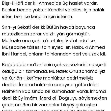
Bişr-i Hâfî der ki: Ahmed’de üç haslet vardır.
Bunlar bende yoktur. Kendisi ve ailesi için halâlı
ister, ben ise kendim için isterim.
Sırrı-yı Sekatî der ki: Bütün hayatı boyunca
mutezileden zarar ve zi- yân görmüştür.
Mu’tezile ona çok ta’n ettiler. Vefatında ise,
Müşebbihe tâifesi ta’n eylediler. Halbuki Ahmed
ibni Hanbel, onların ta’nlarından be­ri ve uzak idi.
Bağdadda mu’tezilenin çok ve sözlerinin geçerli
olduğu bir zaman­da, Mutezile: Onu zorlamalıyız
ve Kur’ân-ı kerîme mahlûktur detirtmeliyiz
dediler. İmamı halîfenin sarayına götürdüler.
Halîfenin kapısında bir kumandan vardı. İmama
dedi ki: Ey imâm! Merd ol! Doğruyu söylemek­ten
çekinme. Ben bir zamanlar birşey çalmıştım.