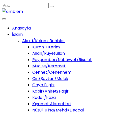
Anasayfa
İslam
Akaid/Kelami Bahisler
Kuran-ı Kerim
Allah/Ruyetullah
Peygamber/Nübüvvet/Risalet
Mucize/Keramet
Cennet/Cehennem
Cin/Şeytan/Melek
Gayb Bilgisi
Kabir/Ahiret/Haşir
Kader/Kaza
Kıyamet Alametleri
Nüzul-u İsa/Mehdi/Deccal