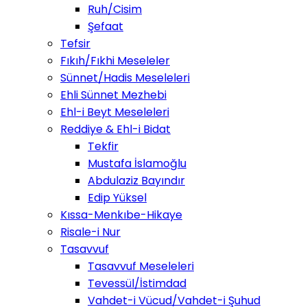
Ruh/Cisim
Şefaat
Tefsir
Fıkıh/Fıkhi Meseleler
Sünnet/Hadis Meseleleri
Ehli Sünnet Mezhebi
Ehl-i Beyt Meseleleri
Reddiye & Ehl-i Bidat
Tekfir
Mustafa İslamoğlu
Abdulaziz Bayındır
Edip Yüksel
Kıssa-Menkıbe-Hikaye
Risale-i Nur
Tasavvuf
Tasavvuf Meseleleri
Tevessül/İstimdad
Vahdet-i Vücud/Vahdet-i Şuhud