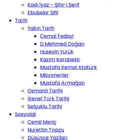
Kadı İyaz – Şifa-i Şerif
Ebubekir Sifil
Tarih
Yakın Tarih
Cemal Fedayi
D.Mehmed Doğan
Hüseyin Yürük
Kazım Karabekir
Mustafa Kemal Atatürk
Misyonerler
Mustafa Armağan
Osmanlı Tarihi
Genel Türk Tarihi
Selçuklu Tarihi
Sosyoloji
Cemil Meriç
Nurettin Topçu
Düşünce Yazıları