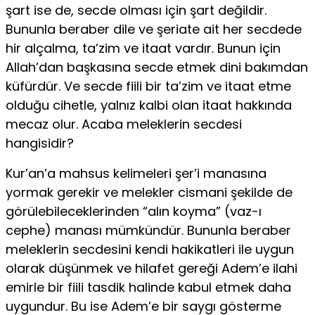
şart ise de, secde olması için şart değildir.
Bununla beraber dile ve şeriate ait her secdede
hir alçalma, ta’zim ve itaat vardır. Bunun için
Allah’dan başkasına secde etmek dini bakımdan
küfürdür. Ve secde fiili bir ta’zim ve itaat etme
olduğu cihetle, yalnız kalbi olan itaat hakkında
mecaz olur. Acaba meleklerin secdesi
hangisidir?
Kur’an’a mahsus kelimeleri şer’i manasına
yormak gerekir ve melekler cismani şekilde de
görülebileceklerinden “alın koyma” (vaz-ı
cephe) manası mümkündür. Bununla beraber
meleklerin secdesini kendi hakikatleri ile uygun
olarak düşünmek ve hilafet gereği Adem’e ilahi
emirle bir fiili tasdik halinde kabul etmek daha
uygundur. Bu ise Adem’e bir saygı gösterme