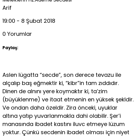
Arif
19:00 - 8 Şubat 2018
0 Yorumlar
Paylaş:
Aslen lügatta “secde”, son derece tevazu ile
alçalıp baş eğmektir ki, “kibr”in tam zıddıdır.
Dinen de alnını yere koymaktır ki, ta’zim
(büyüklenme) ve itaat etmenin en yüksek şekldir.
Ve ondan daha özeldir. Zira önceki, uyuklar
altına yatıp yuvarlanmakla dahi olabilir. Şer’i
manasında ibadet kastını iluvc etmeye lüzum
yoktur. Çünkü secdenin ibadet olması için niyet