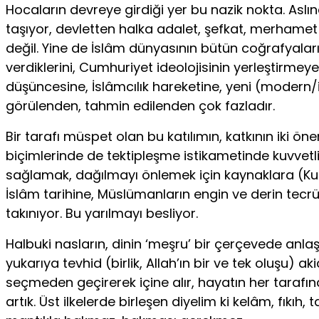
Hocaların devreye girdiği yer bu nazik nokta. Aslı
taşıyor, devletten halka adalet, şefkat, merhamet t
değil. Yine de İslâm dünyasının bütün coğrafyala
verdiklerini, Cumhuriyet ideolojisinin yerleştirme
düşüncesine, İslâmcılık hareketine, yeni (modern/
görülenden, tahmin edilenden çok fazladır.
Bir tarafı müspet olan bu katılımın, katkının iki 
biçimlerinde de tektipleşme istikametinde kuvvetli b
sağlamak, dağılmayı önlemek için kaynaklara (Kur
İslâm tarihine, Müslümanların engin ve derin tecrüb
takınıyor. Bu yarılmayı besliyor.
Halbuki nasların, dinin ‘meşru’ bir çerçevede anl
yukarıya tevhid (birlik, Allah’ın bir ve tek oluşu) aki
seçmeden geçirerek içine alır, hayatın her tarafına 
artık. Üst ilkelerde birleşen diyelim ki kelâm, fıkıh