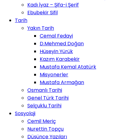
Kadı İyaz – Şifa-i Şerif
Ebubekir Sifil
Tarih
Yakın Tarih
Cemal Fedayi
D.Mehmed Doğan
Hüseyin Yürük
Kazım Karabekir
Mustafa Kemal Atatürk
Misyonerler
Mustafa Armağan
Osmanlı Tarihi
Genel Türk Tarihi
Selçuklu Tarihi
Sosyoloji
Cemil Meriç
Nurettin Topçu
Düşünce Yazıları