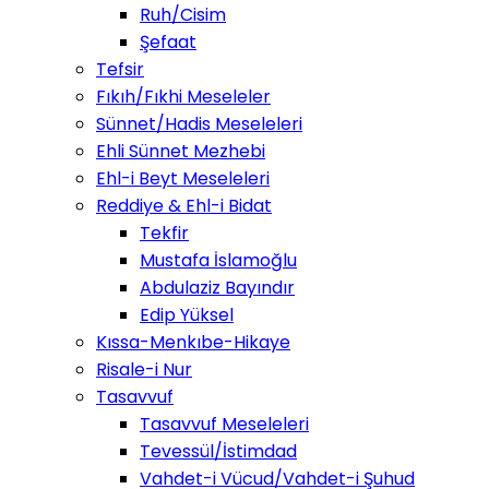
Ruh/Cisim
Şefaat
Tefsir
Fıkıh/Fıkhi Meseleler
Sünnet/Hadis Meseleleri
Ehli Sünnet Mezhebi
Ehl-i Beyt Meseleleri
Reddiye & Ehl-i Bidat
Tekfir
Mustafa İslamoğlu
Abdulaziz Bayındır
Edip Yüksel
Kıssa-Menkıbe-Hikaye
Risale-i Nur
Tasavvuf
Tasavvuf Meseleleri
Tevessül/İstimdad
Vahdet-i Vücud/Vahdet-i Şuhud