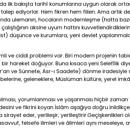
nda ilk bakışta tarihî konumlarına uygun olarak orta
alep ediyorlar. Hem fikren hem fiilen. Ama artık dev
rında ulemanın, hocaların modernleşme (hatta baze
ye çalıştığının aksine uyum hattını kuvvetlendirdikl
ist) düşünce ve kurumlara, yeni devlet yapılanmala
önemli ve ciddi problemi var. Biri modern projenin t
ir hareket doğuyor. Buna kısaca yeni Selefîlik diyebi
’an ve Sünnete, Asr-ı Saadete) dönme iradesiyle 
elerine, geleneklere, Müslüman kültüre, yerel imkânl
aşılması, yorumlanması ve yaşanması hiçbir zaman te
desini ve fikrini koyan İslâm aşağıya doğru inildikçe çeş
sirayet eder, yerlileşir, yerlileştirir.Geçişkenlikle
, tasavvuf, felsefe ilimleri ve âlimleri aynı meseleye