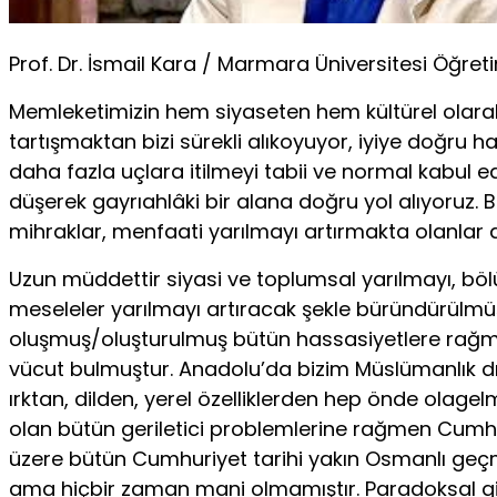
Prof. Dr. İsmail Kara / Marmara Üniversitesi Öğret
Memleketimizin hem siyaseten hem kültürel olarak
tartışmaktan bizi sürekli alıkoyuyor, iyiye doğru
daha fazla uçlara itilmeyi tabii ve normal kabul 
düşerek gayrıahlâki bir alana doğru yol alıyoruz. B
mihraklar, menfaati yarılmayı artırmakta olanlar
Uzun müddettir siyasi ve toplumsal yarılmayı, böl
meseleler yarılmayı artıracak şekle büründürülmüş
oluşmuş/oluşturulmuş bütün hassasiyetlere rağme
vücut bulmuştur. Anadolu’da bizim Müslümanlık dış
ırktan, dilden, yerel özelliklerden hep önde olag
olan bütün geriletici problemlerine rağmen Cumhur
üzere bütün Cumhuriyet tarihi yakın Osmanlı geçm
ama hiçbir zaman mani olmamıştır. Paradoksal g