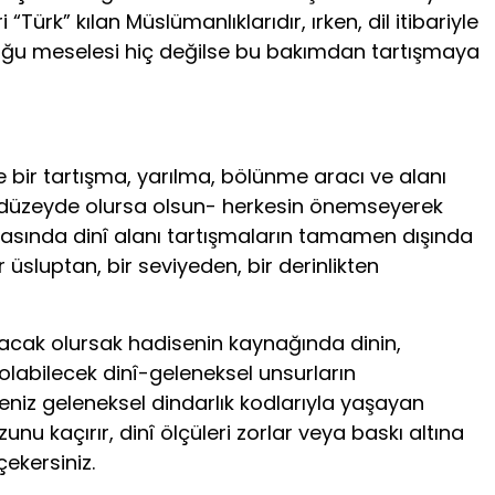
k” kılan Müslümanlıklarıdır, ırken, dil itibariyle
olduğu meselesi hiç değilse bu bakımdan tartışmaya
te bir tartışma, yarılma, bölünme aracı ve alanı
ngi düzeyde olursa olsun- herkesin önemseyerek
sında dinî alanı tartışmaların tamamen dışında
üsluptan, bir seviyeden, bir derinlikten
pacak olursak hadisenin kaynağında dinin,
olabilecek dinî-geleneksel unsurların
seniz geleneksel dindarlık kodlarıyla yaşayan
u kaçırır, dinî ölçüleri zorlar veya baskı altına
ekersiniz.