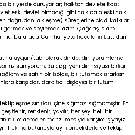
da bir yerde duruyorlar; halktan devlete itaat
let eski devlet olmadığı gibi halk da o eski halk
n doğrudan laikleşme) süreçlerine ciddi katkılar
erini görmek ve söylemek lazım. Çağdaş İslâm
rına, bu arada Cumhuriyete hocaların kattıkları
abiatına uygun/tâbi olarak dinde, dini yorumlama
liriz sanıyorum. Bu çizgi yeni dinî-siyasî birliği
sağlam ve sahih bir bölge, bir tutamak ararken
ara karşı dar, daraltıcı, dışlayıcı bir tutum
ktipleşme sınırları içine sığmaz, sığmamıştır. En
itlenir, renklenir, yayılır, her şeyi belli bir
ri olan bir kademeler manzumesiyle karşıkarşıyayız
, aynı hükme bütünüyle aynı önceliklerle ve tektip