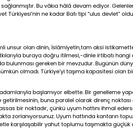
nmıştır. Bu vâkıa hâlâ devam ediyor. Gelenleri “Tür
yet Türkiyesi’nin ne kadar Batı tipi “ulus devlet” 
mli unsur olan dinin, İslâmiyetin,tam aksi istikamet
kılarıyla buraya doğru itilmesi,-dinle irtibatı ha
a bulunması gereken bir mevzudur. Bugünün dünya
kün olmadı. Türkiye’yi taşıma kapasitesi olan bir 
in adamlarıyla başlamıyor elbette. Bir genelleme ya
getirilmesinin, buna paralel olarak direnç noktası 
u hassas bir noktadır, çünkü uyum hattını ihmal eder
akta zorlanıyorsunuz. Uyum hattında kantarın topuzun
tle karşılaşabilir yahut toplumu taşımakta güçlük ç