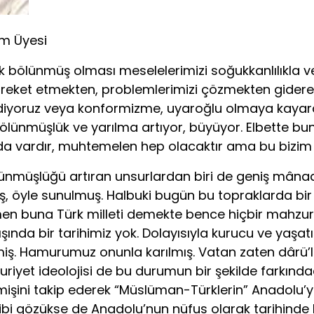
im Üyesi
 bölünmüş olması meselelerimizi soğukkanlılıkla v
 hareket etmekten, problemlerimizi çözmekten gider
ediyoruz veya konformizme, uyaroğlu olmaya kayara
ölünmüşlük ve yarılma artıyor, büyüyor. Elbette bunu 
 da vardır, muhtemelen hep olacaktır ama bu bizim
ünmüşlüğü artıran unsurlardan biri de geniş mânada
, öyle sunulmuş. Halbuki bugün bu topraklarda bir m
n buna Türk milleti demekte bence hiçbir mahzur y
ında bir tarihimiz yok. Dolayısıyla kurucu ve yaşa
elmiş. Hamurumuz onunla karılmış. Vatan zaten dârü’
iyet ideolojisi de bu durumun bir şekilde farkında
işini takip ederek “Müslüman-Türklerin” Anadolu’
ibi gözükse de Anadolu’nun nüfus olarak tarihind