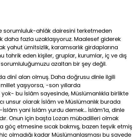
e sorumluluk-ahlâk dairesini terketmeden
ek daha fazla uzaklaşıyoruz. Maalesef giderek
k yahut ümitsizlik, karamsarlık girdaplarına
tahrik eden kişiler, gruplar, kurumlar, iç ve dış
 sorumluluğumuzu azaltan bir şey değil.
 dinî alan olmuş. Daha doğrusu dinle ilgili
illet yaşıyorsa, -son yıllarda
ok- bu İslâm sayesinde, Müslümanlıkla birlikte
tıcı unsur olarak İslâm ve Müslümanlık burada
l-İslâm yani İslâm yurdu demek… İslâm’la, dinle
dır. Onun için başta Lozan mübadilleri olmak
ya göç etmesine sıcak bakmış, bazen teşvik etmiş
e hiç olmadığı kadar Müslümanlaşması bu sayede