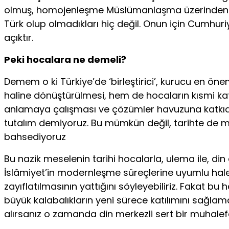
olmuş, homojenleşme Müslümanlaşma üzerinden sağla
Türk olup olmadıkları hiç değil. Onun için Cumhuri
açıktır.
Peki hocalara ne demeli?
Demem o ki Türkiye’de ‘birleştirici’, kurucu en öne
haline dönüştürülmesi, hem de hocaların kısmi kat
anlamaya çalışması ve çözümler havuzuna katkıd
tutalım demiyoruz. Bu mümkün değil, tarihte de müm
bahsediyoruz
Bu nazik meselenin tarihi hocalarla, ulema ile, d
İslâmiyet’in modernleşme süreçlerine uyumlu hale 
zayıflatılmasının yattığını söyleyebiliriz. Fakat b
büyük kalabalıkların yeni sürece katılımını sağlam
alırsanız o zamanda din merkezli sert bir muhalefe