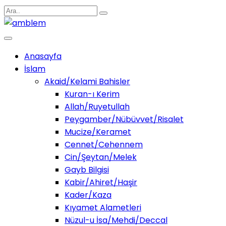
Anasayfa
İslam
Akaid/Kelami Bahisler
Kuran-ı Kerim
Allah/Ruyetullah
Peygamber/Nübüvvet/Risalet
Mucize/Keramet
Cennet/Cehennem
Cin/Şeytan/Melek
Gayb Bilgisi
Kabir/Ahiret/Haşir
Kader/Kaza
Kıyamet Alametleri
Nüzul-u İsa/Mehdi/Deccal