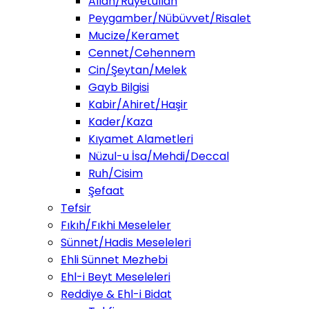
Allah/Ruyetullah
Peygamber/Nübüvvet/Risalet
Mucize/Keramet
Cennet/Cehennem
Cin/Şeytan/Melek
Gayb Bilgisi
Kabir/Ahiret/Haşir
Kader/Kaza
Kıyamet Alametleri
Nüzul-u İsa/Mehdi/Deccal
Ruh/Cisim
Şefaat
Tefsir
Fıkıh/Fıkhi Meseleler
Sünnet/Hadis Meseleleri
Ehli Sünnet Mezhebi
Ehl-i Beyt Meseleleri
Reddiye & Ehl-i Bidat