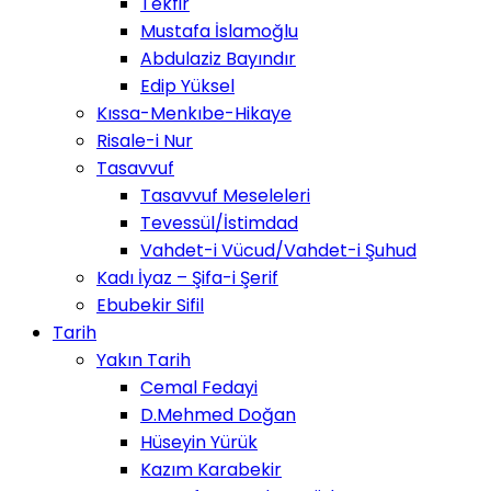
Tekfir
Mustafa İslamoğlu
Abdulaziz Bayındır
Edip Yüksel
Kıssa-Menkıbe-Hikaye
Risale-i Nur
Tasavvuf
Tasavvuf Meseleleri
Tevessül/İstimdad
Vahdet-i Vücud/Vahdet-i Şuhud
Kadı İyaz – Şifa-i Şerif
Ebubekir Sifil
Tarih
Yakın Tarih
Cemal Fedayi
D.Mehmed Doğan
Hüseyin Yürük
Kazım Karabekir