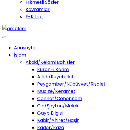
Hikmetli Sözler
Kavramlar
E-Kitap
Anasayfa
İslam
Akaid/Kelami Bahisler
Kuran-ı Kerim
Allah/Ruyetullah
Peygamber/Nübüvvet/Risalet
Mucize/Keramet
Cennet/Cehennem
Cin/Şeytan/Melek
Gayb Bilgisi
Kabir/Ahiret/Haşir
Kader/Kaza