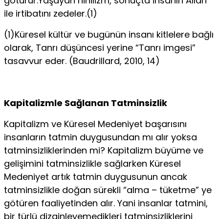
götürür.Yaşayan nihilizm, sonuçta insanın Allah
ile irtibatını zedeler.(1)
(1)Küresel kültür ve bugünün insanı kitlelere bağlı
olarak, Tanrı düşüncesi yerine “Tanrı imgesi”
tasavvur eder. (Baudrillard, 2010, 14)
Kapitalizmle Sağlanan Tatminsizlik
Kapitalizm ve Küresel Medeniyet başarısını
insanların tat­min duygusundan mı alır yoksa
tatminsizliklerinden mi? Ka­pitalizm büyüme ve
gelişimini tatminsizlikle sağlarken Küre­sel
Medeniyet artık tatmin duygusunun ancak
tatminsizlikle doğan sürekli “alma – tüketme” ye
götüren faaliyetinden alır. Yani insanlar tatmini,
bir türlü dizginleyemedikleri tatminsiz­liklerini