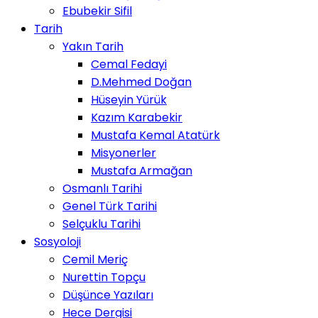
Ebubekir Sifil
Tarih
Yakın Tarih
Cemal Fedayi
D.Mehmed Doğan
Hüseyin Yürük
Kazım Karabekir
Mustafa Kemal Atatürk
Misyonerler
Mustafa Armağan
Osmanlı Tarihi
Genel Türk Tarihi
Selçuklu Tarihi
Sosyoloji
Cemil Meriç
Nurettin Topçu
Düşünce Yazıları
Hece Dergisi