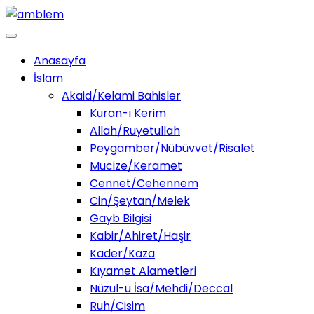
Anasayfa
İslam
Akaid/Kelami Bahisler
Kuran-ı Kerim
Allah/Ruyetullah
Peygamber/Nübüvvet/Risalet
Mucize/Keramet
Cennet/Cehennem
Cin/Şeytan/Melek
Gayb Bilgisi
Kabir/Ahiret/Haşir
Kader/Kaza
Kıyamet Alametleri
Nüzul-u İsa/Mehdi/Deccal
Ruh/Cisim