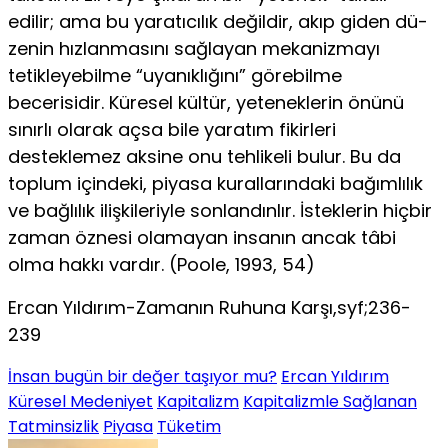
edilir; ama bu yaratıcılık değildir, akıp giden dü­
zenin hızlanmasını sağlayan mekanizmayı
tetikleyebilme “uya­nıklığını” görebilme
becerisidir. Küresel kültür, yeteneklerin önünü
sınırlı olarak açsa bile yaratım fikirleri
desteklemez ak­sine onu tehlikeli bulur. Bu da
toplum içindeki, piyasa kurallarındaki bağımlılık
ve bağlılık ilişkileriyle sonlandınlır. İstek­lerin hiçbir
zaman öznesi olamayan insanın ancak tâbi
olma hakkı vardır. (Poole, 1993, 54)
Ercan Yıldırım-Zamanın Ruhuna Karşı,syf;236-
239
İnsan bugün bir değer taşıyor mu?
Ercan Yıldırım
Küresel Medeniyet
Kapitalizm
Kapitalizmle Sağlanan
Tatminsizlik
Piyasa
Tüketim