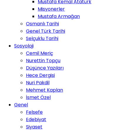
Mustafa Kemal Atatürk
Misyonerler
Mustafa Armağan
Osmanlı Tarihi
Genel Türk Tarihi
Selçuklu Tarihi
Sosyoloji
Cemil Meriç
Nurettin Topçu
Düşünce Yazıları
Hece Dergisi
Nuri Pakdil
Mehmet Kaplan
İsmet Özel
Genel
Felsefe
Edebiyat
Siyaset