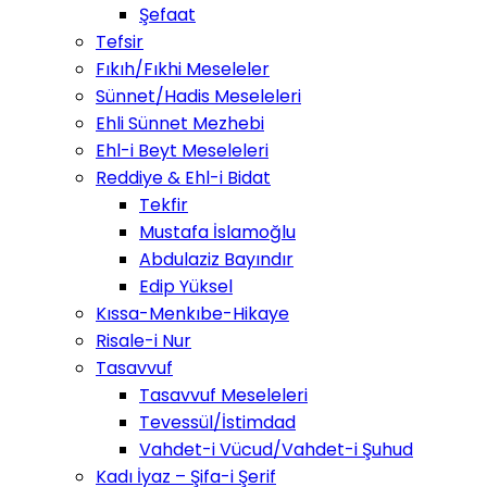
Şefaat
Tefsir
Fıkıh/Fıkhi Meseleler
Sünnet/Hadis Meseleleri
Ehli Sünnet Mezhebi
Ehl-i Beyt Meseleleri
Reddiye & Ehl-i Bidat
Tekfir
Mustafa İslamoğlu
Abdulaziz Bayındır
Edip Yüksel
Kıssa-Menkıbe-Hikaye
Risale-i Nur
Tasavvuf
Tasavvuf Meseleleri
Tevessül/İstimdad
Vahdet-i Vücud/Vahdet-i Şuhud
Kadı İyaz – Şifa-i Şerif