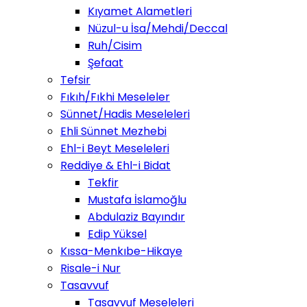
Kıyamet Alametleri
Nüzul-u İsa/Mehdi/Deccal
Ruh/Cisim
Şefaat
Tefsir
Fıkıh/Fıkhi Meseleler
Sünnet/Hadis Meseleleri
Ehli Sünnet Mezhebi
Ehl-i Beyt Meseleleri
Reddiye & Ehl-i Bidat
Tekfir
Mustafa İslamoğlu
Abdulaziz Bayındır
Edip Yüksel
Kıssa-Menkıbe-Hikaye
Risale-i Nur
Tasavvuf
Tasavvuf Meseleleri