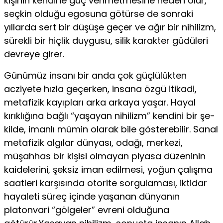
kişinin kendine güç vehmetmesine neden olur,
seçkin olduğu egosuna götürse de sonraki
yıllarda sert bir düşüşe geçer ve ağır bir nihilizm,
sürekli bir hiçlik duygusu, silik karakter gü­düleri
devreye girer.
Günümüz insanı bir anda çok güçlülükten
acziyete hızla ge­çerken, insana özgü itikadi,
metafizik kayıpları arka arkaya ya­şar. Hayal
kırıklığına bağlı “yaşayan nihilizm” kendini bir şe­
kilde, imanlı mümin olarak bile gösterebilir. Sanal
metafizik algılar dünyası, odağı, merkezi,
müşahhas bir kişisi olmayan piyasa düzeninin
kaidelerini, şeksiz iman edilmesi, yoğun ça­lışma
saatleri karşısında otorite sorgulaması, iktidar
hayaleti süreç içinde yaşanan dünyanın
platonvari “gölgeler” evreni ol­duğuna