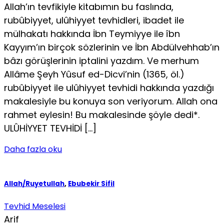
Allah’ın tevfikiyle kitabımın bu faslında,
rubûbiyyet, ulûhiyyet tevhidleri, ibadet ile
mülhakatı hakkında İbn Teymiyye ile îbn
Kayyım’ın birçok sözlerinin ve İbn Abdülvehhab’ın
bâzı görüşlerinin iptalini yazdım. Ve merhum
Allâme Şeyh Yûsuf ed-Dicvi’nin (1365, öl.)
rubûbiyyet ile ulûhiyyet tevhidi hakkında yazdığı
makalesiyle bu konuya son veriyorum. Allah ona
rahmet eylesin! Bu makale­sinde şöyle dedi*.
ULÛHİYYET TEVHİDİ […]
Daha fazla oku
Allah/Ruyetullah
,
Ebubekir Sifil
Tevhid Meselesi
Arif