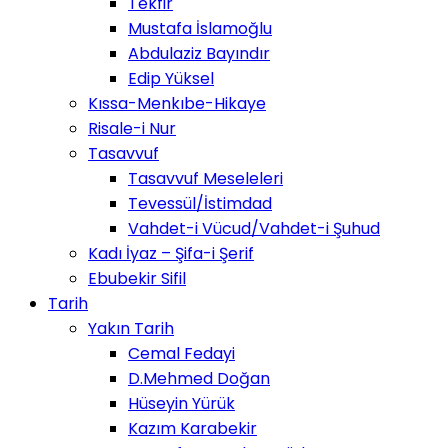
Tekfir
Mustafa İslamoğlu
Abdulaziz Bayındır
Edip Yüksel
Kıssa-Menkıbe-Hikaye
Risale-i Nur
Tasavvuf
Tasavvuf Meseleleri
Tevessül/İstimdad
Vahdet-i Vücud/Vahdet-i Şuhud
Kadı İyaz – Şifa-i Şerif
Ebubekir Sifil
Tarih
Yakın Tarih
Cemal Fedayi
D.Mehmed Doğan
Hüseyin Yürük
Kazım Karabekir