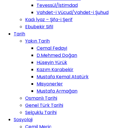
Tevessül/İstimdad
Vahdet-i Vücud/Vahdet-i Şuhud
Kadı İyaz – Şifa-i Şerif
Ebubekir Sifil
Tarih
Yakın Tarih
Cemal Fedayi
D.Mehmed Doğan
Hüseyin Yürük
Kazım Karabekir
Mustafa Kemal Atatürk
Misyonerler
Mustafa Armağan
Osmanlı Tarihi
Genel Türk Tarihi
Selçuklu Tarihi
Sosyoloji
Cemil Meriç