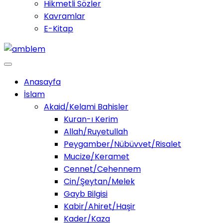
Hikmetli Sözler
Kavramlar
E-Kitap
Anasayfa
İslam
Akaid/Kelami Bahisler
Kuran-ı Kerim
Allah/Ruyetullah
Peygamber/Nübüvvet/Risalet
Mucize/Keramet
Cennet/Cehennem
Cin/Şeytan/Melek
Gayb Bilgisi
Kabir/Ahiret/Haşir
Kader/Kaza