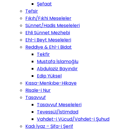
Şefaat
Tefsir
Fıkıh/Fıkhi Meseleler
Sünnet/Hadis Meseleleri
Ehli Sünnet Mezhebi
Ehl-i Beyt Meseleleri
Reddiye & Ehl-i Bidat
Tekfir
Mustafa İslamoğlu
Abdulaziz Bayındır
Edip Yüksel
Kıssa-Menkıbe-Hikaye
Risale-i Nur
Tasavvuf
Tasavvuf Meseleleri
Tevessül/İstimdad
Vahdet-i Vücud/Vahdet-i Şuhud
Kadı İyaz – Şifa-i Şerif