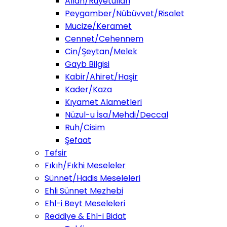
Allah/Ruyetullah
Peygamber/Nübüvvet/Risalet
Mucize/Keramet
Cennet/Cehennem
Cin/Şeytan/Melek
Gayb Bilgisi
Kabir/Ahiret/Haşir
Kader/Kaza
Kıyamet Alametleri
Nüzul-u İsa/Mehdi/Deccal
Ruh/Cisim
Şefaat
Tefsir
Fıkıh/Fıkhi Meseleler
Sünnet/Hadis Meseleleri
Ehli Sünnet Mezhebi
Ehl-i Beyt Meseleleri
Reddiye & Ehl-i Bidat