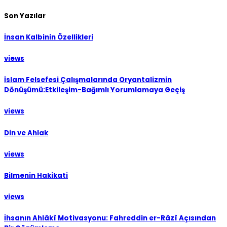
Son Yazılar
İnsan Kalbinin Özellikleri
views
İslam Felsefesi Çalışmalarında Oryantalizmin
Dönüşümü:Etkileşim-Bağımlı Yorumlamaya Geçiş
views
Din ve Ahlak
views
Bilmenin Hakikati
views
İhsanın Ahlâkî Motivasyonu: Fahreddin er-Râzî Açısından