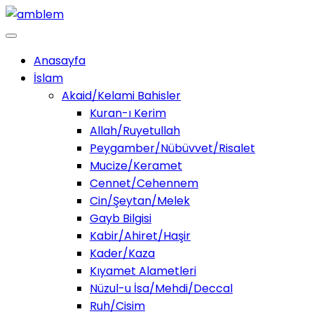
Anasayfa
İslam
Akaid/Kelami Bahisler
Kuran-ı Kerim
Allah/Ruyetullah
Peygamber/Nübüvvet/Risalet
Mucize/Keramet
Cennet/Cehennem
Cin/Şeytan/Melek
Gayb Bilgisi
Kabir/Ahiret/Haşir
Kader/Kaza
Kıyamet Alametleri
Nüzul-u İsa/Mehdi/Deccal
Ruh/Cisim