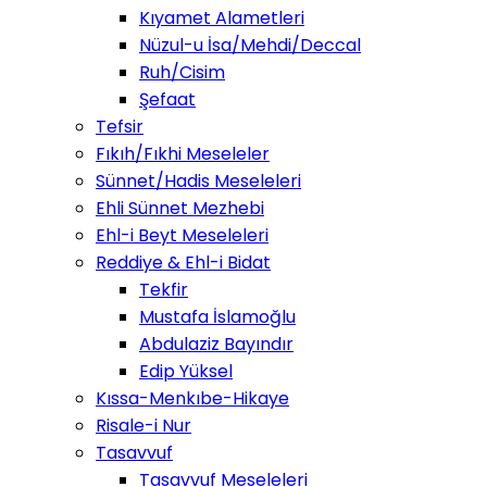
Kıyamet Alametleri
Nüzul-u İsa/Mehdi/Deccal
Ruh/Cisim
Şefaat
Tefsir
Fıkıh/Fıkhi Meseleler
Sünnet/Hadis Meseleleri
Ehli Sünnet Mezhebi
Ehl-i Beyt Meseleleri
Reddiye & Ehl-i Bidat
Tekfir
Mustafa İslamoğlu
Abdulaziz Bayındır
Edip Yüksel
Kıssa-Menkıbe-Hikaye
Risale-i Nur
Tasavvuf
Tasavvuf Meseleleri