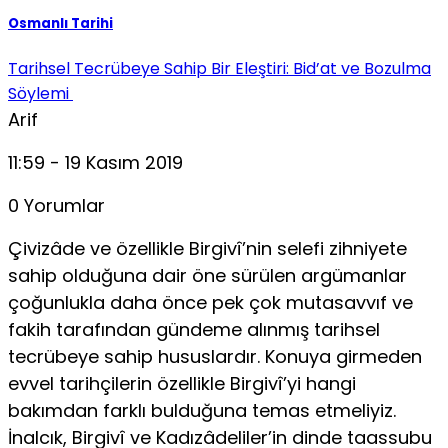
Osmanlı Tarihi
Tarihsel Tecrübeye Sahip Bir Eleştiri: Bid’at ve Bozulma
Söylemi
Arif
11:59 - 19 Kasım 2019
0 Yorumlar
Çivizâde ve özellikle Birgivî’nin selefi zihniyete
sahip oldu­ğuna dair öne sürülen argümanlar
çoğunlukla daha önce pek çok mutasavvıf ve
fakih tarafından gündeme alınmış tarihsel
tecrübeye sahip hususlardır. Konuya girmeden
evvel tarihçi­lerin özellikle Birgivî’yi hangi
bakımdan farklı bulduğuna te­mas etmeliyiz.
İnalcık, Birgivî ve Kadızâdeliler’in dinde taas­subu