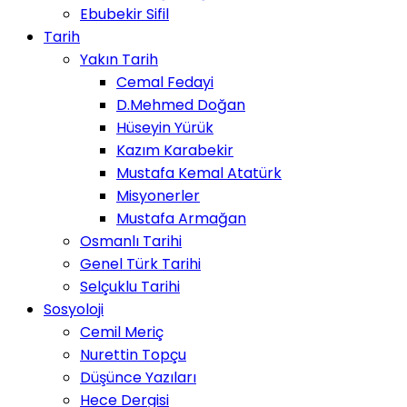
Ebubekir Sifil
Tarih
Yakın Tarih
Cemal Fedayi
D.Mehmed Doğan
Hüseyin Yürük
Kazım Karabekir
Mustafa Kemal Atatürk
Misyonerler
Mustafa Armağan
Osmanlı Tarihi
Genel Türk Tarihi
Selçuklu Tarihi
Sosyoloji
Cemil Meriç
Nurettin Topçu
Düşünce Yazıları
Hece Dergisi