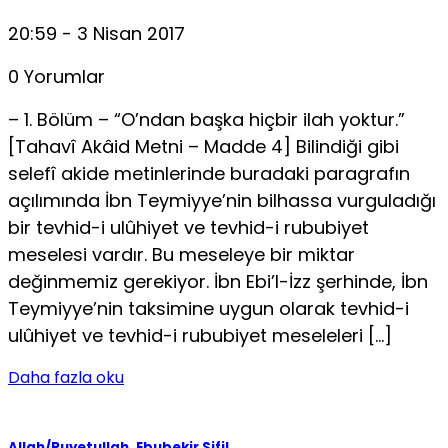
20:59 - 3 Nisan 2017
0 Yorumlar
– 1. Bölüm – “O’ndan başka hiçbir ilah yoktur.”
[Tahavî Akâid Metni – Madde 4] Bilindiği gibi
selefî akide metinlerinde buradaki paragrafın
açılımında İbn Teymiyye’nin bilhassa vurguladığı
bir tevhid-i ulûhiyet ve tevhid-i rububiyet
meselesi vardır. Bu meseleye bir miktar
değinmemiz gerekiyor. İbn Ebi’l-İzz şerhinde, İbn
Teymiyye’nin taksimine uygun olarak tevhid-i
ulûhiyet ve tevhid-i rububiyet meseleleri […]
Daha fazla oku
Allah/Ruyetullah
,
Ebubekir Sifil