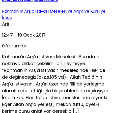
Rahman’ın Arş’a İstivası Meselesi ve Arş’a ve Kürsi’ye
İman
Arif
12:47 - 19 Ocak 2017
0 Yorumlar
Rahman’ın Arş’a İstivası Meselesi …Burada bir
noktaya dikkat çekelim. İbn Teymiyye
“Rahman’ın Arş’a istivası” meselesinde -ileride
de değineceğiz(bkz.s.185 vd)- Allah Teâlâ’nın
Arş’a istivasını, Arş’ın üzerinde fiilî bir yerleşme
olarak kabul ettiği için bir problemle karşılaşıyor.
İmam Ebu Hanife bu istiva meselesinde diyor ki:
Eğer Allah Arş’a yerleşti, mekân tuttu, ayet-i
kerime bunu anlatıyor dersek o […]