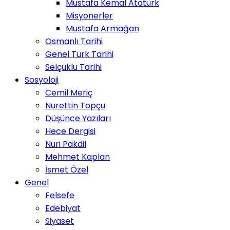
Mustafa Kemal Atatürk
Misyonerler
Mustafa Armağan
Osmanlı Tarihi
Genel Türk Tarihi
Selçuklu Tarihi
Sosyoloji
Cemil Meriç
Nurettin Topçu
Düşünce Yazıları
Hece Dergisi
Nuri Pakdil
Mehmet Kaplan
İsmet Özel
Genel
Felsefe
Edebiyat
Siyaset