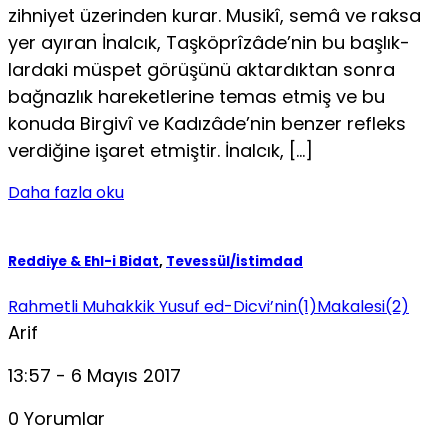
zihniyet üzerinden kurar. Musikî, semâ ve raksa
yer ayıran İnalcık, Taşköprîzâde’nin bu başlık­
lardaki müspet görüşünü aktardıktan sonra
bağnazlık hareket­lerine temas etmiş ve bu
konuda Birgivî ve Kadızâde’nin ben­zer refleks
verdiğine işaret etmiştir. İnalcık, […]
Daha fazla oku
Reddiye & Ehl-i Bidat
,
Tevessül/İstimdad
Rahmetli Muhakkik Yusuf ed-Dicvi’nin(1)Makalesi(2)
Arif
13:57 - 6 Mayıs 2017
0 Yorumlar