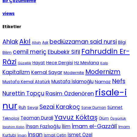
Bir Çözümleme
views
Etiketler
Akıl
Ahlak
bediüzzaman said nursi
Bilgi
Aşk
Allah
Fahruddin Er-
cemil meriç
Ebubekir Sifil
Bilim
Râzi
Hece Dergisi
Hz Mevlana
Hayat
Güzellik
Kalp
Modernizm
Kapitalizm
Kemal Sayar
Modernite
Nefs
Mustafa İslamoğlu
Namaz
Mustafa Kemal Atatürk
risale-i
Nurettin Topçu
Rasim Özdenören
nur
Sezai Karakoç
Sünnet
Ruh
Sevgi
Soner Duman
Yavuz Köktaş
Teoman Durali
Teknoloji
Ölüm
Özgürlük
İmam el-Gazzâlî
İhsan Fazlıoğlu
İlim
İmam
İbrahim Kalın
İnsan
İsmet Özel
Kurtubi
İsmail Çetin
İman