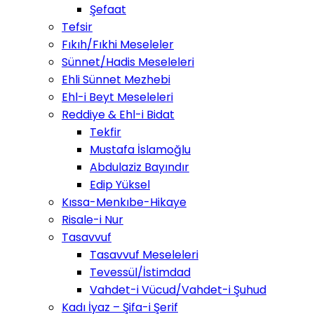
Şefaat
Tefsir
Fıkıh/Fıkhi Meseleler
Sünnet/Hadis Meseleleri
Ehli Sünnet Mezhebi
Ehl-i Beyt Meseleleri
Reddiye & Ehl-i Bidat
Tekfir
Mustafa İslamoğlu
Abdulaziz Bayındır
Edip Yüksel
Kıssa-Menkıbe-Hikaye
Risale-i Nur
Tasavvuf
Tasavvuf Meseleleri
Tevessül/İstimdad
Vahdet-i Vücud/Vahdet-i Şuhud
Kadı İyaz – Şifa-i Şerif