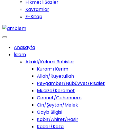
Hikmetli Sözler
Kavramlar
E-Kitap
Anasayfa
İslam
Akaid/Kelami Bahisler
Kuran-ı Kerim
Allah/Ruyetullah
Peygamber/Nübüvvet/Risalet
Mucize/Keramet
Cennet/Cehennem
Cin/Şeytan/Melek
Gayb Bilgisi
Kabir/Ahiret/Haşir
Kader/Kaza