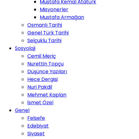
Mustafa Kemal Atatürk
Misyonerler
Mustafa Armağan
Osmanlı Tarihi
Genel Türk Tarihi
Selçuklu Tarihi
Sosyoloji
Cemil Meriç
Nurettin Topçu
Düşünce Yazıları
Hece Dergisi
Nuri Pakdil
Mehmet Kaplan
İsmet Özel
Genel
Felsefe
Edebiyat
Siyaset