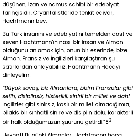
düşünen, izan ve namus sahibi bir edebiyat
tarihçisidir. Oryantalistleride tenkit ediyor,
Hachtmann bey.
Bu Türk insanını ve edebiyatını temelden dost ve
seven Hachtmann’ın nasıl bir insan ve Alman
olduğunu anlamak için, onun bir eserinde, bize
Alman, Fransız ve İngilizleri karşılaştı­ran şu
satırlardan anlayabiliriz. Hachtmann Hocayı
dinleyelim:
“Büyük savaş, biz Alınanlara, bizim Fransızlar gibi
sefih, disip­linsiz, histerikli, sinirli bir millet ve dahi
İngilizler gibi sinirsiz, kaslı bir millet olmadığımızı,
bilakis bir sıhhatli sinire ve disiplin dolu, karakterli
3
bir halk olduğumuzun şuurunu getirdi.”8
Heyhat! Bugünki Almanlar, Hachtmann hoca