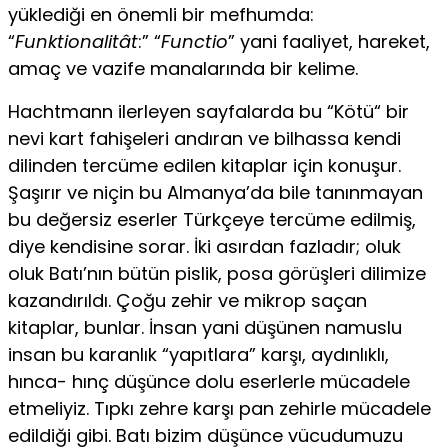
yüklediği en önemli bir mefhumda:
“
Funktionalitât
:” “
Functio
” yani faaliyet, hareket,
amaç ve vazife manalarında bir kelime.
Hachtmann ilerleyen sayfalarda bu “Kötü“ bir
nevi kart fahişeleri andıran ve bilhassa kendi
dilinden tercüme edilen kitaplar için ko­nuşur.
Şaşırır ve niçin bu Almanya’da bile tanınmayan
bu değersiz eserler Türkçeye tercüme edilmiş,
diye kendisine sorar. İki asırdan fazladır; oluk
oluk Batı’nın bütün pislik, posa görüşleri dilimize
ka­zandırıldı. Çoğu zehir ve mikrop saçan
kitaplar, bunlar. İnsan yani düşünen namuslu
insan bu karanlık “yapıtlara” karşı, aydınlıklı,
hınca- hınç düşünce dolu eserlerle mücadele
etmeliyiz. Tıpkı zehre karşı pan zehirle mücadele
edildiği gibi. Batı bizim düşünce vücudumuzu