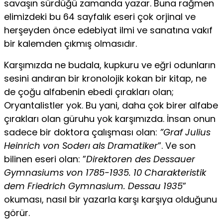
savaşın sürdüğü zamanda ya­zar. Buna rağmen
elimizdeki bu 64 sayfalık eseri çok orjinal ve
herşeyden önce edebiyat ilmi ve sanatına vakıf
bir kalemden çık­mış olmasıdır.
Karşımızda ne budala, kupkuru ve eğri odunların
sesini andıran bir kronolojik kokan bir kitap, ne
de çoğu alfabenin ebedi çırakları olan;
Oryantalistler yok. Bu yani, daha çok birer alfabe
çırakları olan güruhu yok karşımızda. İnsan onun
sadece bir doktora çalışması olan:
”Graf Julius
Heinrich von Soderı als Dramatiker
”. Ve son
bilinen eseri olan: ”
Direktoren des Dessauer
Gymnasiums von 1785-1935. 10 Charakteristik
dem Friedrich Gymnasium. Dessau 1935
”
okuması, nasıl bir yazarla karşı kar­şıya olduğunu
görür.