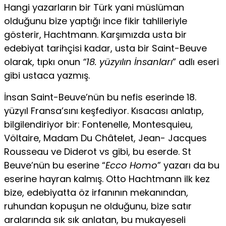
Hangi yazarların bir Türk yani müslüman
olduğunu bize yaptığı ince fikir tahlileriyle
gösterir, Hachtmann. Karşımızda usta bir
edebiyat tarihçisi kadar, usta bir Saint-Beuve
olarak, tıpkı onun
“18. yüzyılın İnsanları
” adlı eseri
gibi ustaca yazmış.
İnsan Saint-Beuve’nün bu nefis eserinde 18.
yüzyıl Fransa’sını keşfediyor. Kısacası anlatıp,
bilgilendiriyor bir: Fontenelle, Montesquieu,
Völtaire, Madam Du Châtelet, Jean- Jacques
Rousseau ve Diderot vs gibi, bu eserde. St
Beuve’nün bu eserine “
Ecco Homo
” yazarı da bu
eserine hayran kalmış. Otto Hachtmann ilk kez
bize, edebiyatta öz irfanının meka­nından,
ruhundan kopuşun ne olduğunu, bize satır
aralarında sık sık anlatan, bu mukayeseli