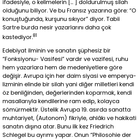
ifade­siyle, o kelimelerin [… ] doldurulmuş silah
olduğunu biliyor. Ve bu Fransız yazarına göre: “O
konuştuğunda, kurşunu sıkıyor” di­yor. Tabii
Sartre burda nesir yazarlarını daha çok
81
kastediyor.
Edebiyat ilminin ve sanatın şüphesiz bir
“Fonksiyonu- Vasifesi” vardır ve vazifesi, ruhu
hem yazarlara hem de mede­niyetlere göre
değişir. Avrupa için her daim siyasi ve emperya­
lizminin elinde bir silah yani diğer milletleri kendi
öz benliğin­den, değerlerinden koparmak, kendi
masallarıyla kendilerine ram edip, kolayca
sömürmektir. Üstelik Avrupa 19. asırda sanatta
muhtariyet, (Autonom) fikriyle, ahlâkı ve hakikati
sanatın dışı­na atar. Bunu ilk kez Friedrich
Schlegel bu ayrımı yapar. Onun “Philosohie der