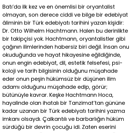
Batı’da ilk kez ve en önemlisi bir oryantalist
olmayan, son de­rece ciddi ve bilge bir edebiyat
âliminin bir Türk edebiyatı tarihini yazan kişidir:
Dr. Otto Wilhelm Hachtmann. Halen bu derinlikte
bir takipçisi yok. Hachtmann, oryantalistler gibi
çağının ilimle­rinden habersiz biri değil. İnsan onu
okuduğunda ve hayat hika­yesine eğildiğinde,
onun engin edebiyat, dil, estetik felsefesi, psi­
koloji ve tarih bilgisinin olduğunu müşahade
eder onun peşin hü­kümsüz bir düşünen ilim
adamı olduğunu müşahade edip, görür;
bütünüyle kavrar. Keşke Hachtmann Hoca,
hayalinde olan ihatalı bir Tanzimat’tan gününe
kadar uzanan bir Türk edebiyatı tarihini yazma
imkanı olsaydı. Çalkantılı ve barbarlığın hüküm
sürdüğü bir devrin çocuğu idi. Zaten eserini