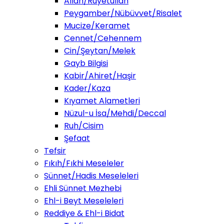
Allah/Ruyetullah
Peygamber/Nübüvvet/Risalet
Mucize/Keramet
Cennet/Cehennem
Cin/Şeytan/Melek
Gayb Bilgisi
Kabir/Ahiret/Haşir
Kader/Kaza
Kıyamet Alametleri
Nüzul-u İsa/Mehdi/Deccal
Ruh/Cisim
Şefaat
Tefsir
Fıkıh/Fıkhi Meseleler
Sünnet/Hadis Meseleleri
Ehli Sünnet Mezhebi
Ehl-i Beyt Meseleleri
Reddiye & Ehl-i Bidat