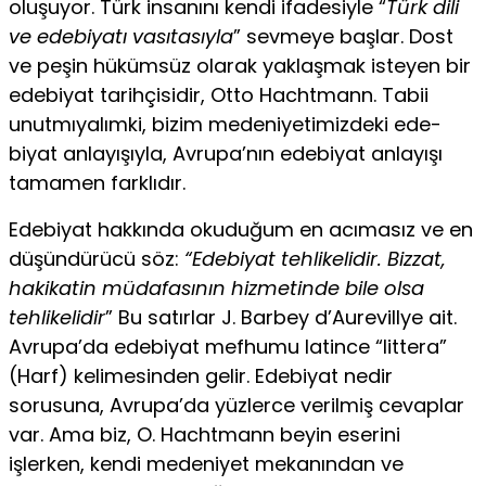
oluşuyor. Türk insanını kendi ifadesiyle “
Türk dili
ve edebiyatı vasıtasıyla
” sevmeye başlar. Dost
ve peşin hü­kümsüz olarak yaklaşmak isteyen bir
edebiyat tarihçisidir, Otto Hachtmann. Tabii
unutmıyalımki, bizim medeniyetimizdeki ede­
biyat anlayışıyla, Avrupa’nın edebiyat anlayışı
tamamen farklıdır.
Edebiyat hakkında okuduğum en acımasız ve en
düşündürücü söz:
“Edebiyat tehlikelidir. Bizzat,
hakikatin müdafasının hizme­tinde bile olsa
tehlikelidir
” Bu satırlar J. Barbey d’Aurevillye ait.
Avrupa’da edebiyat mefhumu latince “littera”
(Harf) kelime­sinden gelir. Edebiyat nedir
sorusuna, Avrupa’da yüzlerce verilmiş cevaplar
var. Ama biz, O. Hachtmann beyin eserini
işlerken, kendi medeniyet mekanından ve