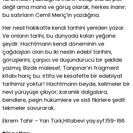
değil ama mana ve görüş olarak, herkes inanır;
bu satırların Cemil Meriç’in yazdığına.
Her nesil hakikatte kendi tarihini yeniden yazar.
Ve onların tari­hi, bu dünyada kalan yeğane
şeydir. Hachtmann kendi döneminin ve
çağdaşları olan bu iki neslin edebî tarihini,
görüşlerini, çarpıcı ve düşündürücü bir şekilde
yazmış. Bizde malesef, Tanpınar’ın fragment
kitabı hariç bu: irtifa ve kesafette bir edebiyat
tarihimiz yoktur! Hachtmann beyde, kelimeler bir
nevi yürüyüşe çıkıyor; karanlık dalgalara,
bendlere, peşin hükümlere ve sisli fikirlere şe­dit
tekmeler savurarak..
Ekrem Tahir – Yarı Türk,Hitabevi yay.syf.159-166