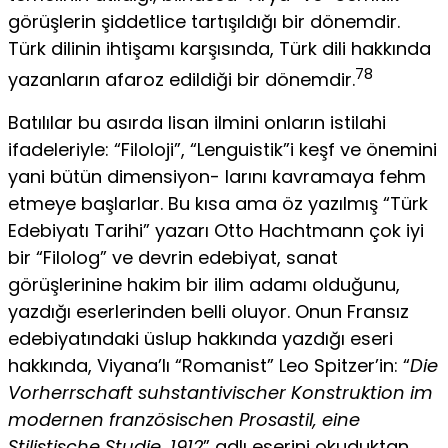
görüşlerin şiddetlice tartışıldığı bir dönemdir.
Türk dilinin ihtişamı karşısında, Türk dili hakkında
78
ya­zanların afaroz edildiği bir dönemdir.
Batılılar bu asırda lisan ilmini onların istilahi
ifadeleriyle: “Filoloji”, “Lenguistik”i keşf ve önemini
yani bütün dimensiyon- larını kavramaya fehm
etmeye başlarlar. Bu kısa ama öz yazıl­mış “Türk
Edebiyatı Tarihi” yazarı Otto Hachtmann çok iyi
bir “Filolog” ve devrin edebiyat, sanat
görüşlerinine hakim bir ilim adamı olduğunu,
yazdığı eserlerinden belli oluyor. Onun Fransız
edebiyatındaki üslup hakkında yazdığı eseri
hakkında, Viyana’lı “Romanist” Leo Spitzer’in: “
Die
Vorherrschaft suhstantivischer Konstruktion im
modernen französischen Prosastil, eine
Stilistische Studie. 1912
” adlı eserini okuduktan