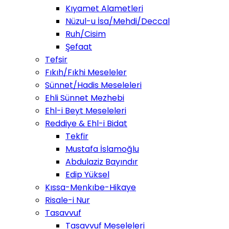
Kıyamet Alametleri
Nüzul-u İsa/Mehdi/Deccal
Ruh/Cisim
Şefaat
Tefsir
Fıkıh/Fıkhi Meseleler
Sünnet/Hadis Meseleleri
Ehli Sünnet Mezhebi
Ehl-i Beyt Meseleleri
Reddiye & Ehl-i Bidat
Tekfir
Mustafa İslamoğlu
Abdulaziz Bayındır
Edip Yüksel
Kıssa-Menkıbe-Hikaye
Risale-i Nur
Tasavvuf
Tasavvuf Meseleleri