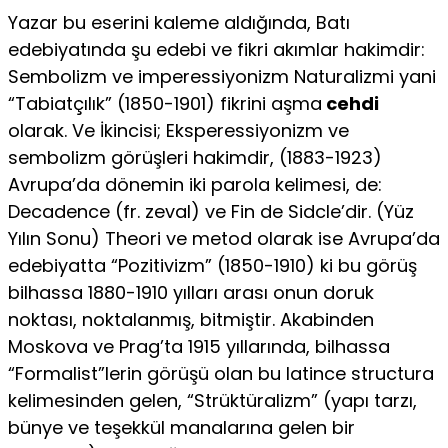
Yazar bu eserini kaleme aldığında, Batı
edebiyatında şu edebi ve fikri akımlar hakimdir:
Sembolizm ve imperessiyonizm Naturalizmi yani
“Tabiatçılık” (1850-1901) fikrini aşma
cehdi
olarak. Ve İkincisi; Eksperessiyonizm ve
sembolizm görüşleri hakimdir, (1883-1923)
Avrupa’da dönemin iki parola kelimesi, de:
Decadence (fr. zeval) ve Fin de Sidcle’dir. (Yüz
Yılın Sonu) Theori ve metod olarak ise Avrupa’da
edebiyatta “Pozitivizm” (1850-1910) ki bu görüş
bilhassa 1880-1910 yılları arası onun doruk
noktası, noktalanmış, bitmiştir. Akabinden
Moskova ve Prag’ta 1915 yıllarında, bilhassa
“Formalist”lerin görüşü olan bu latince structura
kelimesinden gelen, “Strüktüralizm” (yapı tarzı,
bünye ve teşekkül manalarına gelen bir