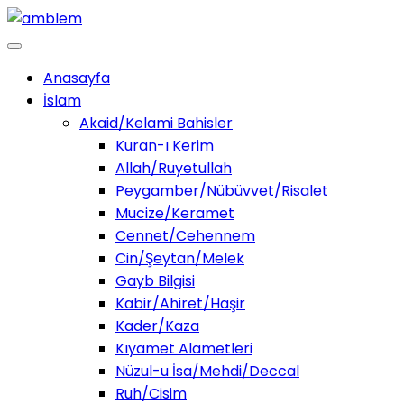
Anasayfa
İslam
Akaid/Kelami Bahisler
Kuran-ı Kerim
Allah/Ruyetullah
Peygamber/Nübüvvet/Risalet
Mucize/Keramet
Cennet/Cehennem
Cin/Şeytan/Melek
Gayb Bilgisi
Kabir/Ahiret/Haşir
Kader/Kaza
Kıyamet Alametleri
Nüzul-u İsa/Mehdi/Deccal
Ruh/Cisim