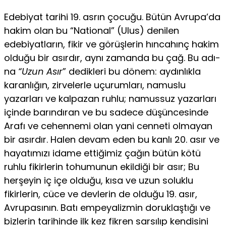
Edebiyat tarihi 19. asrın çocuğu. Bütün Avrupa’da
hakim olan bu “National” (Ulus) denilen
edebiyatların, fikir ve görüşlerin hıncahınç hakim
olduğu bir asırdır, aynı zamanda bu çağ. Bu adı­
na
“Uzun Asır
” dedikleri bu dönem: aydınlıkla
karanlığın, zirve­lerle uçurumları, namuslu
yazarları ve kalpazan ruhlu; namussuz yazarları
içinde barındıran ve bu sadece düşüncesinde
Arafı ve cehennemi olan yani cenneti olmayan
bir asırdır. Halen devam eden bu kanlı 20. asır ve
hayatımızı idame ettiğimiz çağın bütün kötü
ruhlu fikirlerin tohumunun ekildiği bir asır; Bu
herşeyin iç içe olduğu, kısa ve uzun soluklu
fikirlerin, cüce ve devlerin de ol­duğu 19. asır,
Avrupasının. Batı empeyalizmin doruklaştığı ve
bizlerin tarihinde ilk kez fikren sarsılıp kendisini