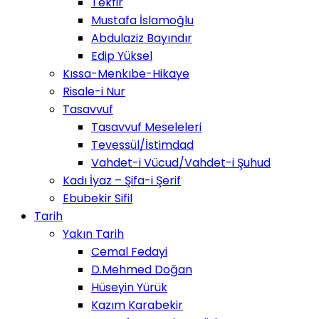
Tekfir
Mustafa İslamoğlu
Abdulaziz Bayındır
Edip Yüksel
Kıssa-Menkıbe-Hikaye
Risale-i Nur
Tasavvuf
Tasavvuf Meseleleri
Tevessül/İstimdad
Vahdet-i Vücud/Vahdet-i Şuhud
Kadı İyaz – Şifa-i Şerif
Ebubekir Sifil
Tarih
Yakın Tarih
Cemal Fedayi
D.Mehmed Doğan
Hüseyin Yürük
Kazım Karabekir