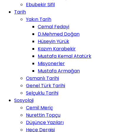
Ebubekir Sifil
Tarih
Yakın Tarih
Cemal Fedayi
D.Mehmed Doğan
Hüseyin Yürük
Kazım Karabekir
Mustafa Kemal Atatürk
Misyonerler
Mustafa Armağan
Osmanlı Tarihi
Genel Türk Tarihi
Selçuklu Tarihi
Sosyoloji
Cemil Meriç
Nurettin Topçu
Düşünce Yazıları
Hece Dergisi