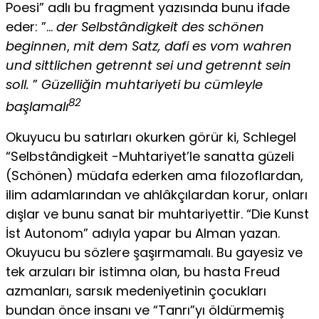
Poesi” adlı bu fragment yazısında bunu ifade
eder: ”…
der Selbstândigkeit des schönen
beginnen
,
mit dem Satz, dafi es vom wahren
und sittlichen getrennt sei und getrennt sein
soll.
”
Güzelliğin muhtariyeti bu cümleyle
82
başlamalı
Okuyucu bu satırları okurken görür ki, Schlegel
“Selbstândigkeit -Muhtariyet’le sanatta güzeli
(Schönen) müdafa ederken ama fılozoflardan,
ilim adamlarından ve ahlâkçılardan korur, onları
dışlar ve bunu sanat bir muhtariyettir. “Die Kunst
İst Autonom” adıyla yapar bu Alman yazan.
Okuyucu bu sözlere şaşırmamalı. Bu gayesiz ve
tek arzuları bir istimna olan, bu hasta Freud
azmanları, sarsık medeniyetinin çocukları
bundan önce insanı ve “Tanrı”yı öldürmemiş