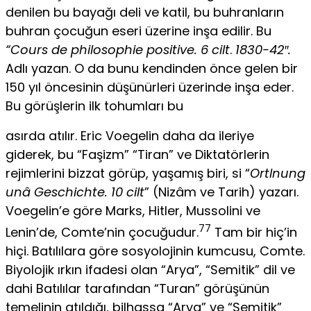
denilen bu bayağı deli ve katil, bu buhranların
buhran çocuğun eseri üzerine inşa edilir. Bu
“Cours de philosophie positive. 6 cilt
.
1830-42″.
Adlı yazan. O da bunu kendinden önce gelen bir
150 yıl öncesinin düşünürleri üzerinde inşa eder.
Bu görüşlerin ilk tohumları bu
asırda atılır. Eric Voegelin daha da ileriye
giderek, bu “Faşizm” “Tiran” ve Diktatörlerin
rejimlerini bizzat görüp, yaşamış biri, si “
Ortlnung
unâ Geschichte. 10 cilt
” (Nizâm ve Tarih) yazarı.
Voegelin’e göre Marks, Hitler, Mussolini ve
77
Lenin’de, Comte’nin çocuğudur.
Tam bir hiç’in
hiçi. Batılılara göre sosyolojinin ku­mcusu, Comte.
Biyolojik ırkın ifadesi olan “Arya”, “Semitik” dil ve
dahi Batılılar tarafından “Turan” görüşünün
temelinin atıldığı, bilhassa “Arya” ve “Semitik”