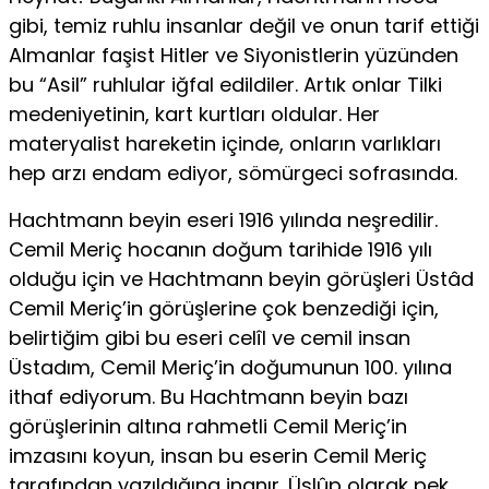
gibi, temiz ruh­lu insanlar değil ve onun tarif ettiği
Almanlar faşist Hitler ve Siyonistlerin yüzünden
bu “Asil” ruhlular iğfal edildiler. Artık onlar Tilki
medeniyetinin, kart kurtları oldular. Her
materyalist hareketin içinde, onların varlıkları
hep arzı endam ediyor, sömür­geci sofrasında.
Hachtmann beyin eseri 1916 yılında neşredilir.
Cemil Meriç hocanın doğum tarihide 1916 yılı
olduğu için ve Hachtmann be­yin görüşleri Üstâd
Cemil Meriç’in görüşlerine çok benzediği için,
belirtiğim gibi bu eseri celîl ve cemil insan
Üstadım, Cemil Meriç’in doğumunun 100. yılına
ithaf ediyorum. Bu Hachtmann beyin bazı
görüşlerinin altına rahmetli Cemil Meriç’in
imzasını koyun, insan bu eserin Cemil Meriç
tarafından yazıldığına inanır. Üslûp olarak pek