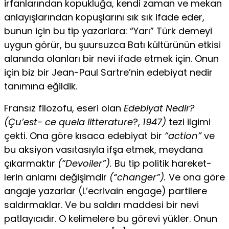
irfanlarından kopukluğa, kendi zaman ve mekan
anlayışlarından kopuşlarını sık sık ifade eder,
bunun için bu tip yazarlara: “Yarı” Türk demeyi
uygun görür, bu şuursuzca Batı kültürünün etkisi
alanında olanları bir nevi ifade etmek için. Onun
için biz bir Jean-Paul Sartre’nin edebiyat ne­dir
tanımına eğildik.
Fransız filozofu, eseri olan
Edebiyat Nedir?
(Çu’est- ce quela litterature
?,
1947)
tezi ilgimi
çekti. Ona göre kısaca edebiyat bir
“action”
ve
bu aksiyon vasıtasıyla ifşa et­mek, meydana
çıkarmaktır
(“Devoiler”).
Bu tip politik hareket­
lerin anlamı değişimdir
(“changer”).
Ve ona göre
angaje yazarlar (L’ecrivain engage) partilere
saldırmaklar. Ve bu saldırı maddesi bir nevi
patlayıcıdır. O kelimelere bu görevi yükler. Onun