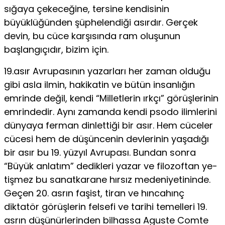
sığaya çekeceğine, tersine kendisinin
büyüklüğünden şüphelendiği asırdır. Gerçek
devin, bu cüce karşısında ram oluşunun
başlangıçıdır, bizim için.
19.asır Avrupasının yazarları her zaman olduğu
gibi asla ilmin, hakikatin ve bütün insanlığın
emrinde değil, kendi “Milletlerin ırkçı” görüşlerinin
emrindedir. Aynı zamanda kendi psodo ilim­lerini
dünyaya ferman dinlettiği bir asır. Hem cüceler
cücesi hem de düşüncenin devlerinin yaşadığı
bir asır bu 19. yüzyıl Avrupası. Bundan sonra
“Büyük anlatım” dedikleri yazar ve filozoftan ye­
tişmez bu sanatkarane hırsız medeniyetininde.
Geçen 20. asrın fa­şist, tiran ve hıncahınç
diktatör görüşlerin felsefi ve tarihi temel­leri 19.
asrın düşünürlerinden bilhassa Aguste Comte