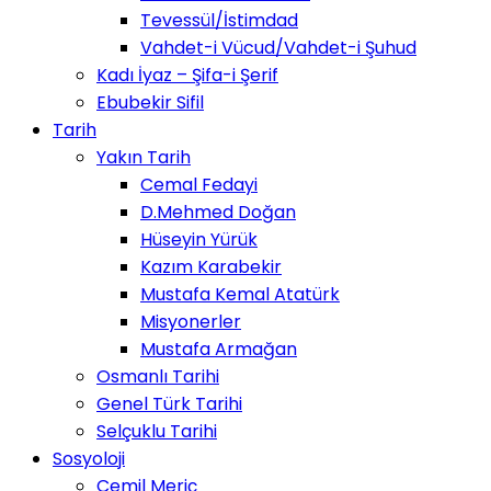
Tevessül/İstimdad
Vahdet-i Vücud/Vahdet-i Şuhud
Kadı İyaz – Şifa-i Şerif
Ebubekir Sifil
Tarih
Yakın Tarih
Cemal Fedayi
D.Mehmed Doğan
Hüseyin Yürük
Kazım Karabekir
Mustafa Kemal Atatürk
Misyonerler
Mustafa Armağan
Osmanlı Tarihi
Genel Türk Tarihi
Selçuklu Tarihi
Sosyoloji
Cemil Meriç