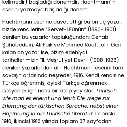
kelimedir) başladığı dö­nemdir, Hachtmann’ın
eserini yazmaya başladığı dönem.
Hachtmann eserine davet ettiği bu on üç yazar,
bizde kendile­rine “Servet-i Fünûn” (1896- 1901)
denilen bu yazarlar toplulu­ğundan: Cenab
Şahabeddin, Âli Faik ve Mehmed Raufu alır. Geri
kalan on yazar ise, bizim edebiyat
tarihçilerimizin “II. Meşrutiyet Devri” (1908-1923)
denilen yazarlardan alır. Hachtmann eserini tam
savaşın ortasında neşreder, 1916. Kendi kendisine
Türkçe öğrenmiş, öyleki Türkçe öğrenmek
isteyenler için nefis bir ki­tap yayınlar:
Türkisch,
wie man es erlernt und lehrt: Die Wege zur
Erlemung der türkischen Sprache, nebst einer
Einjuhrung in die Türkische Literatür.
İlk baskı
1910, İkincisi 1916 yılında top­lam 37 sayfadan