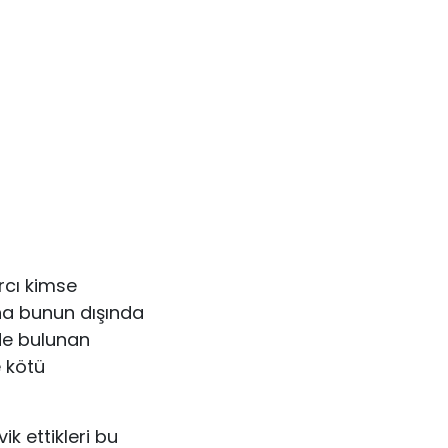
arcı kimse
na bunun dışında
e bulu­nan
 kötü
ik ettikleri bu