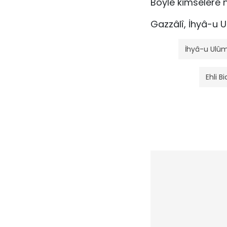
Böyle kimse­lere 
Gazzâlî, İhyâ-u 
İhyâ-u Ulûm
Ehli B