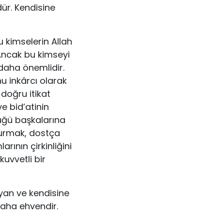
dür. Kendisine
u kimselerin Allah
 Ancak bu kimseyi
daha önemlidir.
u inkârcı olarak
doğru itikat
e bid’atinin
lüğü başkalarına
vurmak, dostça
rının çirkinliğini
uvvetli bir
yan ve kendisine
daha ehvendir.