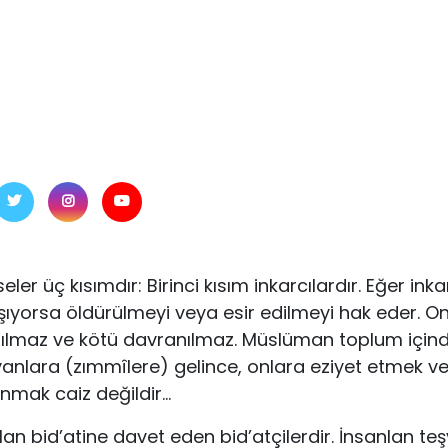
eler üç kısımdır: Birinci kısım inkarcılar­dır. Eğer ink
ıyorsa öldürülmeyi veya esir edilmeyi hak eder. O
ılmaz ve kötü davranılmaz. Müslüman toplum içind
lara (zımmîlere) gelince, onlara eziyet etmek ve
mak caiz değildir…
nlan bid’atine davet eden bid’atçilerdir. İnsanlan teşv