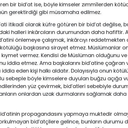
üren bir bid’at ise, böyle kimseler zımmîlerden kötü
nün gerektirdiği gibi müsamaha edilmez.
ati itikadî olarak küfre götüren bir bid’at değilse, b
ndaki halleri inkârcıların durumundan daha hafiftir.
’atini önlemeye çalışmak, inkârcıyı reddet­mekten 
 kötülüğü başka­sına sirayet etmez. Müslümanlar on
ne kıymet vermez. Kendisi de Müslüman olduğunu ve 
u iddia etmez. Ama başkalarını bid’atine çağıran v
iddia eden kişi halkı aldatır. Dolayısıyla onun kötü
 Bu sebeple böyle kimselere duyulan buğzu açığa 
lerinden yüz çevirmek, bid’atleri sebebiyle durumla
sanların onlardan uzak durmalarını sağlamak daha k
id’atinin propagandasını yapmaya mukte­dir olma
rkulmayan bid’atçilere gelince, bunların durumu 