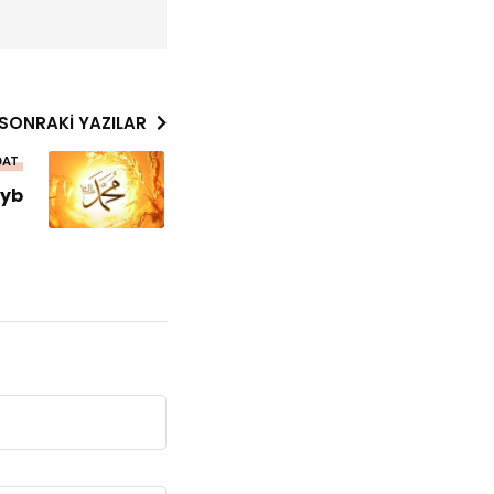
SONRAKI YAZILAR
DAT
ayb