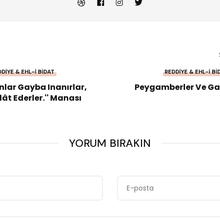
DIYE & EHL-I BIDAT
REDDIYE & EHL-I BI
Onlar Gayba Inanırlar,
Peygamberler Ve G
lât Ederler.'' Manası
YORUM BIRAKIN