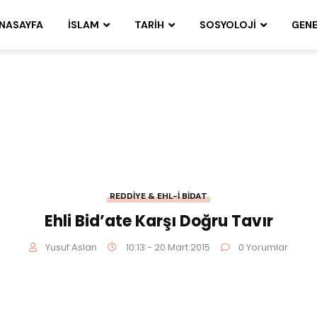
NASAYFA
İSLAM
TARIH
SOSYOLOJI
GENE
REDDIYE & EHL-I BIDAT
Ehli Bid’ate Karşı Doğru Tavır
Yusuf Aslan
10:13 - 20 Mart 2015
0 Yorumlar