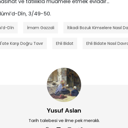
nasihat ve tatlılıkla muamele etmek evlâdır…
Ulûmi’d-Dîn, 3/49-50.
i’d-Dîn
İmam Gazzali
İtikadi Bozuk Kimselere Nasıl D
id'ate Karşı Doğru Tavır
Ehli Bidat
Ehli Bidate Nasıl Davra
Yusuf Aslan
Tarih talebesi ve ilme pek meraklı.