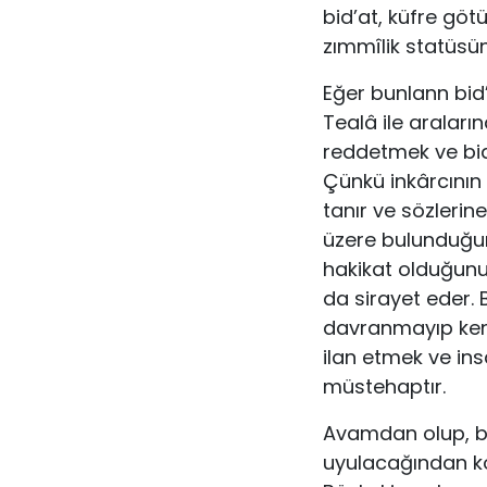
bid’at, küfre göt
zımmîlik statüsü
Eğer bunlann bid’
Tealâ ile araları
reddetmek ve bid
Çünkü inkârcının
tanır ve sözleri
üzere bulunduğun
hakikat olduğunu 
da sirayet eder.
davranmayıp kendi
ilan etmek ve in
müstehaptır.
Avamdan olup, b
uyulacağından ko