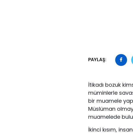
PAYLAŞ:
İtikadı bozuk kims
müminlerle savaş
bir muamele yap
Müslüman olmayan
muamelede bulun
İkinci kısım, insa