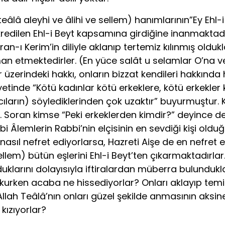
âlâ aleyhi ve âlihi ve sellem) hanımlarının”Ey Ehl-i 
redilen Ehl-i Beyt kapsamına girdiğine inanmaktadı
ran-ı Kerim’in diliyle aklanıp tertemiz kılınmış olduk
 etmektedirler. (En yüce salât u selamlar O’na ve
üzerindeki hakkı, onların bizzat kendileri hakkında 
etinde “Kötü kadınlar kötü erkeklere, kötü erkekler kö
ftiracıların) söylediklerinden çok uzaktır” buyurmuştu
r. Soran kimse “Peki erkeklerden kimdir?” deyince d
bi Âlemlerin Rabbi’nin elçisinin en sevdiği kişi old
sıl nefret ediyorlarsa, Hazreti Aişe de en nefret et
ellem) bütün eşlerini Ehl-i Beyt’ten çıkarmaktadırla
klarını dolayısıyla iftiralardan müberra bulunduklar
kurken acaba ne hissediyorlar? Onları aklayıp temizl
Allah Teâlâ’nın onları güzel şekilde anmasının aksi
kızıyorlar?