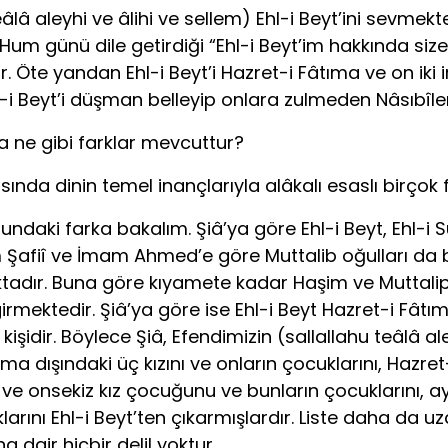
teâlâ aleyhi ve âlihi ve sellem) Ehl-i Beyt’ini sevme
i Hum günü dile getirdiği “Ehl-i Beyt’im hakkında si
 Öte yandan Ehl-i Beyt’i Hazret-i Fâtıma ve on iki 
Ehl-i Beyt’i düşman belleyip onlara zulmeden Nâsıbîl
nda ne gibi farklar mevcuttur?
asında dinin temel inançlarıyla alâkalı esaslı birçok
usundaki farka bakalım. Şiâ’ya göre Ehl-i Beyt, Ehl-i 
Şafiî ve İmam Ahmed’e göre Muttalib oğulları da bu
maktadır. Buna göre kıyamete kadar Haşim ve Muttalip
ktedir. Şiâ’ya göre ise Ehl-i Beyt Hazret-i Fâtıma,
şidir. Böylece Şiâ, Efendimizin (sallallahu teâlâ ale
ma dışındaki üç kızını ve onların çocuklarını, Hazret
 ve onsekiz kız çocuğunu ve bunların çocuklarını,
nı Ehl-i Beyt’ten çıkarmışlardır. Liste daha da uzatıla
a dair hiçbir delil yoktur.