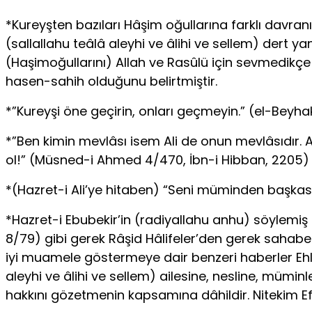
*Kureyşten bazıları Hâşim oğullarına farklı davr
(sallallahu teâlâ aleyhi ve âlihi ve sellem) dert 
(Haşimoğullarını) Allah ve Rasûlü için sevmedikçe
hasen-sahih olduğunu belirtmiştir.
*”Kureyşi öne geçirin, onları geçmeyin.” (el-Beyha
*”Ben kimin mevlâsı isem Ali de onun mevlâsıdır
ol!” (Müsned-i Ahmed 4/470, İbn-i Hibban, 2205)
*(Hazret-i Ali’ye hitaben) “Seni müminden başkas
*Hazret-i Ebubekir’in (radiyallahu anhu) söylemiş
8/79) gibi gerek Râşid Hâlifeler’den gerek sahabe
iyi muamele göstermeye dair benzeri haberler Ehl-i
aleyhi ve âlihi ve sellem) ailesine, nesline, mümi
hakkını gözetmenin kapsamına dâhildir. Nitekim Ef