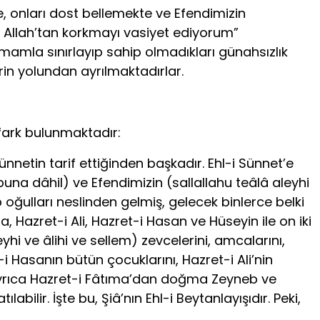
kte, onları dost bellemekte ve Efendimizin
ze Allah’tan korkmayı vasiyet ediyorum”
imamla sınırlayıp sahip olmadıkları günahsızlık
erin yolundan ayrılmaktadırlar.
 fark bulunmaktadır:
Sünnetin tarif ettiğinden başkadır. Ehl-i Sünnet’e
na dâhil) ve Efendimizin (sallallahu teâlâ aleyhi
 oğulları neslinden gelmiş, gelecek binlerce belki
 Hazret-i Ali, Hazret-i Hasan ve Hüseyin ile on iki
yhi ve âlihi ve sellem) zevcelerini, amcalarını,
-i Hasanın bütün çocuklarını, Hazret-i Ali’nin
 ayrıca Hazret-i Fâtıma’dan doğma Zeyneb ve
bilir. İşte bu, Şiâ’nın Ehl-i Beytanlayışıdır. Peki,