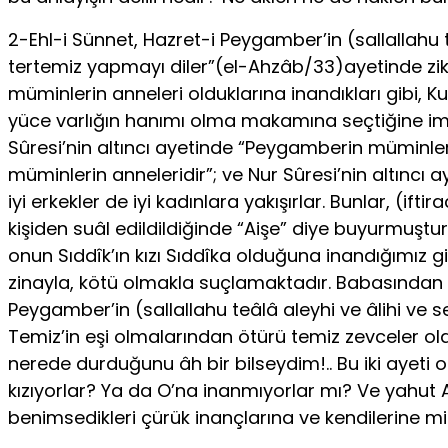
2-Ehl-i Sünnet, Hazret-i Peygamber’in (sallallahu te
tertemiz yapmayı diler”(el-Ahzâb/
33)ayetinde zik
müminlerin anneleri olduklarına inandıkları gibi, Ku
yüce varlığın hanımı olma makamına seçtiğine iman
Sûresi’nin altıncı ayetinde “Peygamberin müminler 
müminlerin anneleridir”; ve Nur Sûresi’nin altıncı ay
iyi erkekler de iyi kadınlara yakışırlar. Bunlar, (i
kişiden suâl edildildiğinde “Aişe” diye buyurmuştu
onun Sıddîk’ın kızı Sıddîka olduğuna inandığımız gi
zinayla, kötü olmakla suçlamaktadır. Babasından na
Peygamber’in (sallallahu teâlâ aleyhi ve âlihi ve s
Temiz’in eşi olmalarından ötürü temiz zevceler oldu
nerede durduğunu âh bir bilseydim!.. Bu iki ayeti o
kızıyorlar? Ya da O’na inanmıyorlar mı? Ve yahut 
benimsedikleri çürük inançlarına ve kendilerine mi 