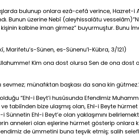
anışlarda bulunup onlara ezâ-cefâ verince, Hazre
yandı. Bunun üzerine Nebî (aleyhissalâtu vesselâm)”N
 kişinin kalbine iman girmez” buyurmuştur. Bunu İm
kî, Marifetu’s-Sünen, es-Sünenu’l-Kübra, 3/121)
. Allahumme! Kim ona dost olursa Sen de ona dos
ı sevmez; münafıktan başkası da sana kin gütmez.”
 olduğu “Ehl-i Beyt’i husûsunda Efendimiz Muhamme
 ve tabiînden bize ulaşmış olan, Ehl-i Beyte hürmet
 Sünnetin Ehl-i Beyt’e olan yaklaşımını belirlemekt
nlerin anneleri olan eşlerine hürmet gösterip onlar
endimiz de ümmetini buna teşvik etmiş; salih selef