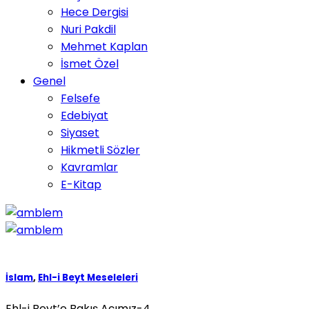
Hece Dergisi
Nuri Pakdil
Mehmet Kaplan
İsmet Özel
Genel
Felsefe
Edebiyat
Siyaset
Hikmetli Sözler
Kavramlar
E-Kitap
İslam
,
Ehl-i Beyt Meseleleri
Ehl-i Beyt’e Bakış Açımız-4