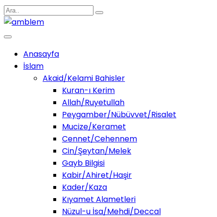
Anasayfa
İslam
Akaid/Kelami Bahisler
Kuran-ı Kerim
Allah/Ruyetullah
Peygamber/Nübüvvet/Risalet
Mucize/Keramet
Cennet/Cehennem
Cin/Şeytan/Melek
Gayb Bilgisi
Kabir/Ahiret/Haşir
Kader/Kaza
Kıyamet Alametleri
Nüzul-u İsa/Mehdi/Deccal