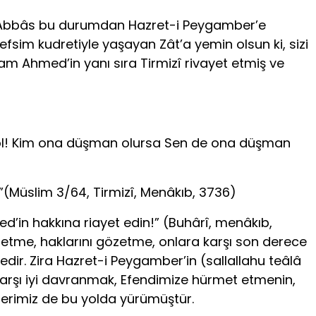
t-i Abbâs bu durumdan Hazret-i Peygamber’e
efsim kudretiyle yaşayan Zât’a yemin olsun ki, sizi
am Ahmed’in yanı sıra Tirmizî rivayet etmiş ve
t ol! Kim ona düşman olursa Sen de ona düşman
(Müslim 3/64, Tirmizî, Menâkıb, 3736)
d’in hakkına riayet edin!” (Buhârî, menâkıb,
 etme, haklarını gözetme, onlara karşı son derece
edir. Zira Hazret-i Peygamber’in (sallallahu teâlâ
a karşı iyi davranmak, Efendimize hürmet etmenin,
lerimiz de bu yolda yürümüştür.