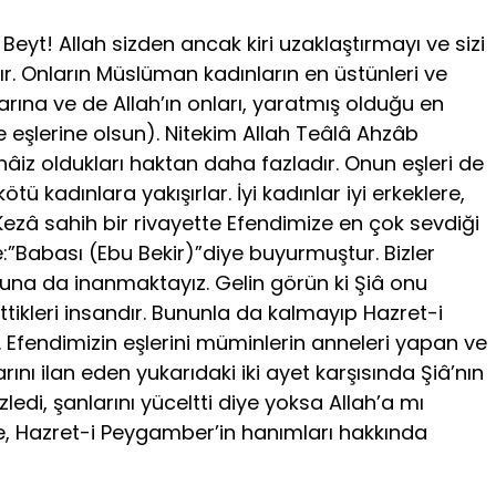
Beyt! Allah sizden ancak kiri uzaklaştırmayı ve sizi
r. Onların Müslüman kadınların en üstünleri ve
larına ve de Allah’ın onları, yaratmış olduğu en
 eşlerine olsun). Nitekim Allah Teâlâ Ahzâb
hâiz oldukları haktan daha fazladır. Onun eşleri de
tü kadınlara yakışırlar. İyi kadınlar iyi erkeklere,
r. Kezâ sahih bir rivayette Efendimize en çok sevdiği
e:”Babası (Ebu Bekir)”diye buyurmuştur. Bizler
uğuna da inanmaktayız. Gelin görün ki Şiâ onu
tikleri insandır. Bununla da kalmayıp Hazret-i
r. Efendimizin eşlerini müminlerin anneleri yapan ve
ını ilan eden yukarıdaki iki ayet karşısında Şiâ’nın
edi, şanlarını yüceltti diye yoksa Allah’a mı
ne, Hazret-i Peygamber’in hanımları hakkında