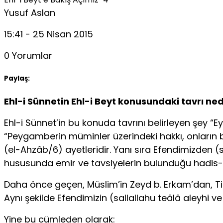
Yusuf Aslan
15:41 - 25 Nisan 2015
0 Yorumlar
Paylaş:
Ehl-i Sünnetin Ehl-i Beyt konusundaki tavrı ned
Ehl-i Sünnet’in bu konuda tavrını belirleyen şey “E
“Peygamberin müminler üzerindeki hakkı, onların bi
(el-Ahzâb/6) ayetleridir. Yanı sıra Efendimizden (s
hususunda emir ve tavsiyelerin bulunduğu hadis-i ş
Daha önce geçen, Müslim’in Zeyd b. Erkam’dan, Tirm
Aynı şekilde Efendimizin (sallallahu teâlâ aleyhi ve
Yine bu cümleden olarak: