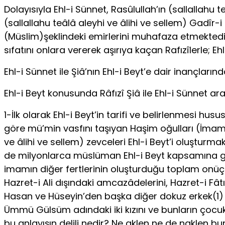
Dolayısıyla Ehl-i Sünnet, Rasûlullah’ın (sallallahu 
(sallallahu teâlâ aleyhi ve âlihi ve sellem) Gadîr-
(Müslim)şeklindeki emirlerini muhafaza etmektedir.
sıfatını onlara vererek aşırıya kaçan Rafızîlerle; 
Ehl-i Sünnet ile Şiâ’nın Ehl-i Beyt’e dair inançları
Ehl-i Beyt konusunda Râfızî Şiâ ile Ehl-i Sünnet ar
1-İlk olarak Ehl-i Beyt’in tarifi ve belirlenmesi hus
göre mü’min vasfını taşıyan Haşim oğulları (İmam 
ve âlihi ve sellem) zevceleri Ehl-i Beyt’i oluştur
de milyonlarca müslüman Ehl-i Beyt kapsamına girme
imamın diğer fertlerinin oluşturduğu toplam onüç ki
Hazret-i Ali dışındaki amcazâdelerini, Hazret-i Fâtı
Hasan ve Hüseyin’den başka diğer dokuz erkek(1)
Ümmü Gülsüm adındaki iki kızını ve bunların çocukları
bu anlayışın delili nedir? Ne aklen ne de naklen bun