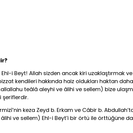
ir?
y Ehl-i Beyt! Allah sizden ancak kiri uzaklaştırmak 
zzat kendileri hakkında haiz oldukları haktan daha 
allallahu teâlâ aleyhi ve âlihi ve sellem) bize ulaş
eriflerdir.
izî’nin keza Zeyd b. Erkam ve Câbir b. Abdullah’ta
 âlihi ve sellem) Ehl-i Beyt’i bir örtü ile örttüğüne 