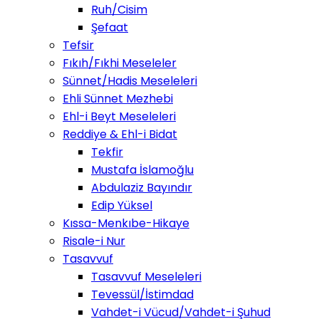
Ruh/Cisim
Şefaat
Tefsir
Fıkıh/Fıkhi Meseleler
Sünnet/Hadis Meseleleri
Ehli Sünnet Mezhebi
Ehl-i Beyt Meseleleri
Reddiye & Ehl-i Bidat
Tekfir
Mustafa İslamoğlu
Abdulaziz Bayındır
Edip Yüksel
Kıssa-Menkıbe-Hikaye
Risale-i Nur
Tasavvuf
Tasavvuf Meseleleri
Tevessül/İstimdad
Vahdet-i Vücud/Vahdet-i Şuhud