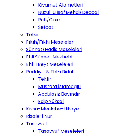
Kıyamet Alametleri
Nüzul-u İsa/Mehdi/Deccal
Ruh/Cisim
Şefaat
Tefsir
Fıkıh/Fıkhi Meseleler
Sünnet/Hadis Meseleleri
Ehli Sünnet Mezhebi
Ehl-i Beyt Meseleleri
Reddiye & Ehl-i Bidat
Tekfir
Mustafa İslamoğlu
Abdulaziz Bayındır
Edip Yüksel
Kıssa-Menkıbe-Hikaye
Risale-i Nur
Tasavvuf
Tasavvuf Meseleleri