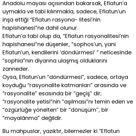
Anadolu mayası açısından bakarsak, Eflatun’a
uymakla ve tabi kılınmakla, sadece, Eflatun’un
inşa ettiği “Eflatun rasyona- litesi’nin
hapishanesi”ne dahil olunur.
Eflatun’a tabi olup da, “Eflatun rasyonalitesi’nin
hapishanesi”ne düşenler, “sophos’un, yani
Eflatun’un, kendilerini ‘döndürmesi’ ” neticesinde
“sophia”nın diyarına ulaşmış olduklarını
zanneder.
Oysa, Eflatun’un “döndürmesi”, sadece, ortaya
koyduğu “rasyonalite katmanları” arasında ve
“rasyonalite” esasında bir “geçiş” dir;
“rasyonalite yetisi”nin “aşılması”nı temin eden ve
“özgürlüğe yönelten” bir “dönüşüm’’, bir
“mayalânma” değildir.
Bu mahpuslar, yazıktır, bilemezler ki “Eflatun