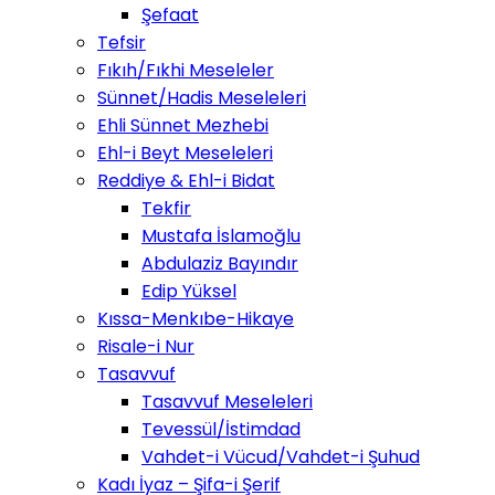
Şefaat
Tefsir
Fıkıh/Fıkhi Meseleler
Sünnet/Hadis Meseleleri
Ehli Sünnet Mezhebi
Ehl-i Beyt Meseleleri
Reddiye & Ehl-i Bidat
Tekfir
Mustafa İslamoğlu
Abdulaziz Bayındır
Edip Yüksel
Kıssa-Menkıbe-Hikaye
Risale-i Nur
Tasavvuf
Tasavvuf Meseleleri
Tevessül/İstimdad
Vahdet-i Vücud/Vahdet-i Şuhud
Kadı İyaz – Şifa-i Şerif