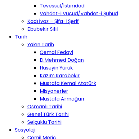
Tevessül/İstimdad
Vahdet-i Vücud/Vahdet-i Şuhud
Kadı İyaz – Şifa-i Şerif
Ebubekir Sifil
Tarih
Yakın Tarih
Cemal Fedayi
D.Mehmed Doğan
Hüseyin Yürük
Kazım Karabekir
Mustafa Kemal Atatürk
Misyonerler
Mustafa Armağan
Osmanlı Tarihi
Genel Türk Tarihi
Selçuklu Tarihi
Sosyoloji
Cemil Meriç