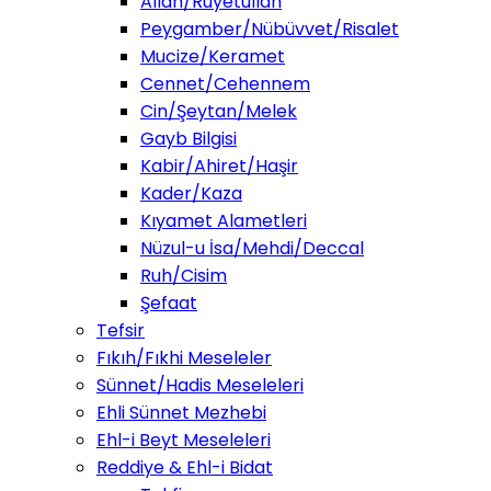
Allah/Ruyetullah
Peygamber/Nübüvvet/Risalet
Mucize/Keramet
Cennet/Cehennem
Cin/Şeytan/Melek
Gayb Bilgisi
Kabir/Ahiret/Haşir
Kader/Kaza
Kıyamet Alametleri
Nüzul-u İsa/Mehdi/Deccal
Ruh/Cisim
Şefaat
Tefsir
Fıkıh/Fıkhi Meseleler
Sünnet/Hadis Meseleleri
Ehli Sünnet Mezhebi
Ehl-i Beyt Meseleleri
Reddiye & Ehl-i Bidat