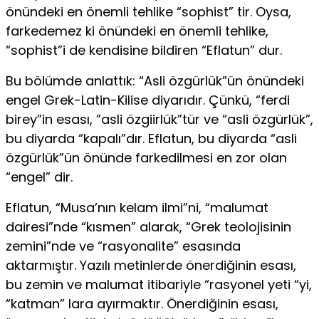
önündeki en önemli tehlike “sophist” tir. Oysa,
farkedemez ki önündeki en önemli tehlike,
“sophist”i de kendisine bildiren “Eflatun” dur.
Bu bölümde anlattık: “Asli özgürlük”ün önündeki
engel Grek-Latin-Kilise diyarıdır. Çünkü, “ferdi
birey”in esası, ”asli özgiirlük”tür ve “asli özgürlük”,
bu diyarda “kapalı”dır. Eflatun, bu diyarda “asli
özgürlük”ün önünde farkedilmesi en zor olan
“engel” dir.
Eflatun, “Musa’nın kelam ilmi”ni, “malumat
dairesi”nde “kısmen” alarak, “Grek teolojisinin
zemini”nde ve “rasyonalite” esasında
aktarmıştır. Yazılı metinlerde önerdiğinin esası,
bu zemin ve malumat itibariyle “rasyonel yeti “yi,
“katman” lara ayırmaktır. Önerdiğinin esası,