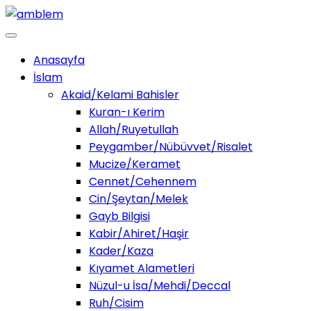
Anasayfa
İslam
Akaid/Kelami Bahisler
Kuran-ı Kerim
Allah/Ruyetullah
Peygamber/Nübüvvet/Risalet
Mucize/Keramet
Cennet/Cehennem
Cin/Şeytan/Melek
Gayb Bilgisi
Kabir/Ahiret/Haşir
Kader/Kaza
Kıyamet Alametleri
Nüzul-u İsa/Mehdi/Deccal
Ruh/Cisim