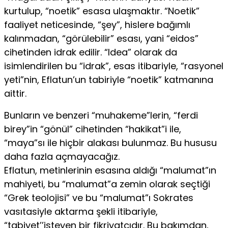
kurtulup, “noetik” esasa ulaşmaktır. “Noetik”
faaliyet neticesinde, “şey”, hislere bağımlı
kalınmadan, “görülebilir” esası, yani “eidos”
cihetinden idrak edilir. “Idea” olarak da
isimlendirilen bu “idrak”, esas itibariyle, “rasyonel
yeti”nin, Eflatun’un tabiriyle “noetik” katmanına
aittir.
Bunların ve benzeri “muhakeme”lerin, “ferdi
birey”in “gönül” cihetinden “hakikat”i ile,
“maya”sı ile hiçbir alakası bulunmaz. Bu hususu
daha fazla açmayacağız.
Eflatun, metinlerinin esasına aldığı “malumat”ın
mahiyeti, bu “malumat”a zemin olarak seçtiği
“Grek teolojisi” ve bu “malumat”ı Sokrates
vasıtasiyle aktarma şekli itibariyle,
“tabiyet’’isteyen bir fikriyatçıdır. Bu bakımdan,