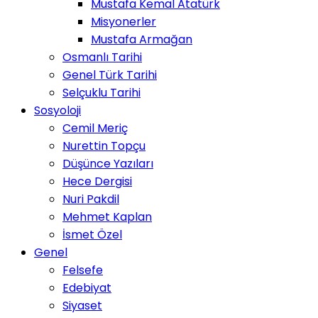
Mustafa Kemal Atatürk
Misyonerler
Mustafa Armağan
Osmanlı Tarihi
Genel Türk Tarihi
Selçuklu Tarihi
Sosyoloji
Cemil Meriç
Nurettin Topçu
Düşünce Yazıları
Hece Dergisi
Nuri Pakdil
Mehmet Kaplan
İsmet Özel
Genel
Felsefe
Edebiyat
Siyaset