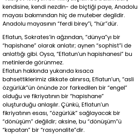
kendisine, kendi nezdin- de biçtiği paye, Anadolu
mayası bakımından hiç de muteber degildir.
Anadolu mayasının “ferdi birey”i, “hür”dür.
Eflatun, Sokrates’in ağzından, “dünya”yı bir
“hapishane” olarak anlatır; aynen “sophist”i de
anlattığı gibi. Oysa, “Eflatun’un hapishanesi” bu
metinlerde görünmez.
Eflatun hakkında yukarıda kısaca
bahsettiklerimiz dikkate alınırsa, Eflatun’un, “asli
özgürlük”ün önünde zor farkedilen bir “engel”
olduğu ve fikriyatının bir “hapishane”
oluşturduğu anlaşılır. Çünkü, Eflatun’un
fikriyatının esası, “özgürlük” sağlayacak bir
“dönüşüm” değildir; aksine, bu “dönüşüm”ü
“kapatan” bir “rasyonalite”dir.