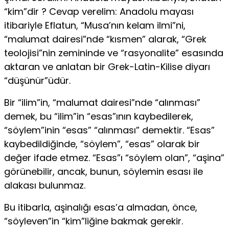
“kim”dir ? Cevap verelim: Anadolu mayası
itibariyle Eflatun, “Musa’nın kelam ilmi”ni,
“malumat dairesi”nde “kısmen” alarak, “Grek
teolojisi”nin zemininde ve “rasyonalite” esasında
aktaran ve anlatan bir Grek-Latin-Kilise diyarı
“düşünür”üdür.
Bir “ilim”in, “malumat dairesi”nde “alınması”
demek, bu “ilim”in “esas”ının kaybedilerek,
“söylem”inin “esas” “alınması” demektir. “Esas”
kaybedildiğinde, “söylem”, “esas” olarak bir
değer ifade etmez. “Esas”ı “söylem olan”, “aşina”
görünebilir, ancak, bunun, söylemin esası ile
alakası bulunmaz.
Bu itibarla, aşinalığı esas’a almadan, önce,
“söyleven”in “kim”liğine bakmak gerekir.