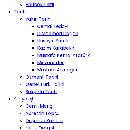
Ebubekir Sifil
Tarih
Yakın Tarih
Cemal Fedayi
D.Mehmed Doğan
Hüseyin Yürük
Kazım Karabekir
Mustafa Kemal Atatürk
Misyonerler
Mustafa Armağan
Osmanlı Tarihi
Genel Türk Tarihi
Selçuklu Tarihi
Sosyoloji
Cemil Meriç
Nurettin Topçu
Düşünce Yazıları
Hece Dergisi