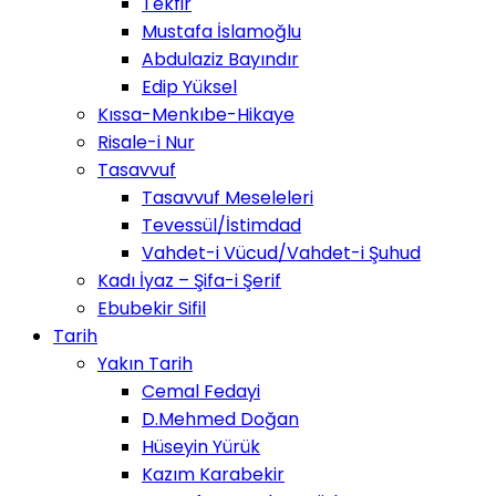
Tekfir
Mustafa İslamoğlu
Abdulaziz Bayındır
Edip Yüksel
Kıssa-Menkıbe-Hikaye
Risale-i Nur
Tasavvuf
Tasavvuf Meseleleri
Tevessül/İstimdad
Vahdet-i Vücud/Vahdet-i Şuhud
Kadı İyaz – Şifa-i Şerif
Ebubekir Sifil
Tarih
Yakın Tarih
Cemal Fedayi
D.Mehmed Doğan
Hüseyin Yürük
Kazım Karabekir