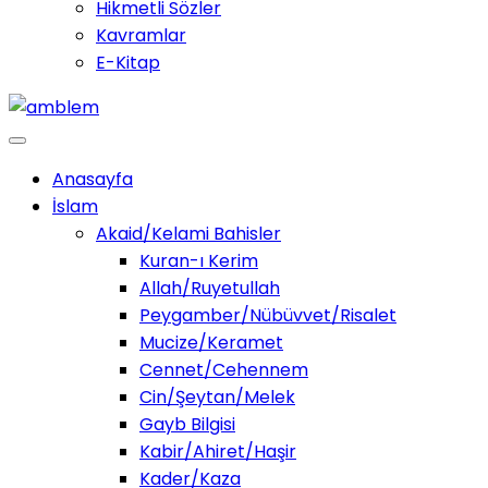
Hikmetli Sözler
Kavramlar
E-Kitap
Anasayfa
İslam
Akaid/Kelami Bahisler
Kuran-ı Kerim
Allah/Ruyetullah
Peygamber/Nübüvvet/Risalet
Mucize/Keramet
Cennet/Cehennem
Cin/Şeytan/Melek
Gayb Bilgisi
Kabir/Ahiret/Haşir
Kader/Kaza