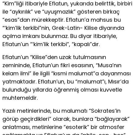
“Kim”liği itibariyle Eflatun, yukarıda belirttik, birbiri
ile “aykırılık” ve “uyuşmazlık” gösteren birkaç
“esas”dan mürekkeptir. Eflatun’a mahsus bu
“‘kim’lik terkibi”nin, Grek-Latin- Kilise diyarında
açılma imkanı bulunmaz. Bu diyar itibariyle,
Eflatun’un “‘kim’lik terkibi”, “kapalı”dır.
Eflatun’un “Kilise”den uzak tutulmasının
zemininde, Eflatun’un fikri esasının, “Musa’nın
kelam ilmi” ile ilgili “kısmi malumat”a dayanması
yatmaktadır. Eflatun’un, bu “malumat”ı, Mısır’da
bulunduğu yıllarda öğrenmiş olması kuvvetle
muhtemeldir.
Yazılı metinlerinde, bu malumatı “Sokrates’in
görüp geçirdikleri” olarak, bunlara “bağlayarak”
anlatması, metinlerine “esoterik” bir atmosfer