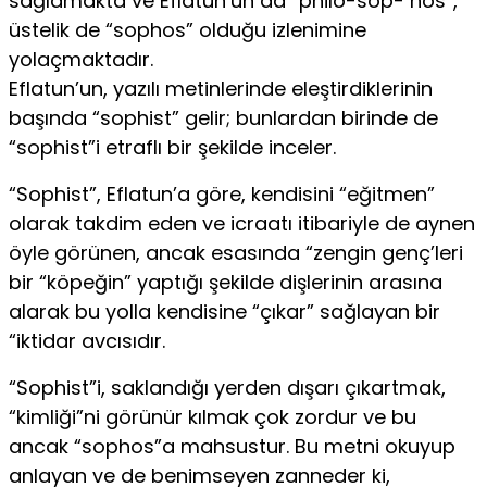
sağlamakta ve Eflatun’un da “philo-sop- hos”,
üstelik de “sophos” olduğu izlenimine
yolaçmaktadır.
Eflatun’un, yazılı metinlerinde eleştirdiklerinin
başında “sophist” gelir; bunlardan birinde de
“sophist”i etraflı bir şekilde inceler.
“Sophist”, Eflatun’a göre, kendisini “eğitmen”
olarak takdim eden ve icraatı itibariyle de aynen
öyle görünen, ancak esasında “zengin genç’leri
bir “köpeğin” yaptığı şekilde dişlerinin arasına
alarak bu yolla kendisine “çıkar” sağlayan bir
“iktidar avcısıdır.
“Sophist”i, saklandığı yerden dışarı çıkartmak,
“kimliği”ni görünür kılmak çok zordur ve bu
ancak “sophos”a mahsustur. Bu metni okuyup
anlayan ve de benimseyen zanneder ki,