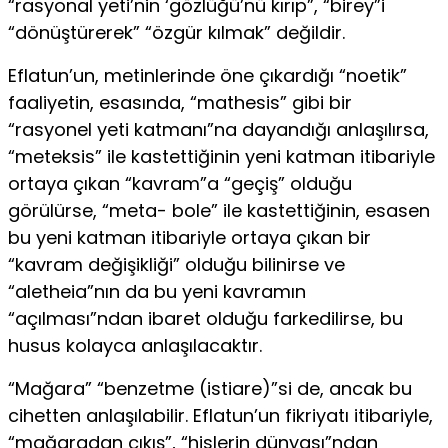
“rasyonal yeti’nin ‘gözlüğü’nü kırıp”, “birey”i
“dönüştürerek” “özgür kılmak” değildir.
Eflatun’un, metinlerinde öne çıkardığı “noetik”
faaliyetin, esasında, “mathesis” gibi bir
“rasyonel yeti katmanı”na dayandığı anlaşılırsa,
“meteksis” ile kastettiğinin yeni katman itibariyle
ortaya çıkan “kavram”a “geçiş” olduğu
görülürse, “meta- bole” ile kastettiğinin, esasen
bu yeni katman itibariyle ortaya çıkan bir
“kavram değişikliği” olduğu bilinirse ve
“aletheia”nın da bu yeni kavramın
“açılması”ndan ibaret olduğu farkedilirse, bu
husus kolayca anlaşılacaktır.
“Mağara” “benzetme (istiare)”si de, ancak bu
cihetten anlaşılabilir. Eflatun’un fikriyatı itibariyle,
“mağaradan çıkış”, “hislerin dünyası”ndan