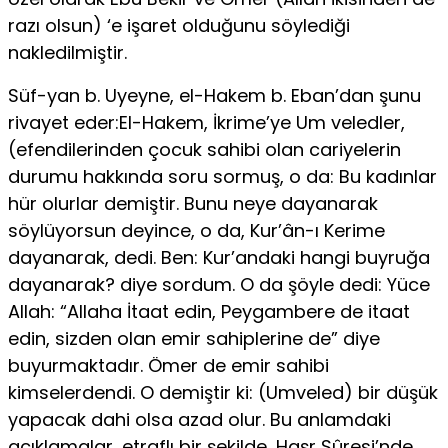
razı olsun) ‘e işaret olduğunu söylediği
nakledilmiştir.
Süf-yan b. Uyeyne, el-Hakem b. Eban’dan şunu
rivayet eder:El-Hakem, İkrime’ye Um veledler,
(efendilerinden çocuk sahibi olan cariyelerin
durumu hakkın­da soru sormuş, o da: Bu kadınlar
hür olurlar demiştir. Bunu neye dayana­rak
söylüyorsun deyince, o da, Kur’ân-ı Kerime
dayanarak, dedi. Ben: Kur’andaki hangi buyruğa
dayanarak? diye sordum. O da şöyle dedi: Yüce
Allah: “Allaha İtaat edin, Peygambere de itaat
edin, sizden olan emir sa­hiplerine de” diye
buyurmaktadır. Ömer de emir sahibi
kimselerdendi. O de­miştir ki: (Umveled) bir düşük
yapacak dahi olsa azad olur. Bu anlamdaki
açıklamalar, etraflı bir şekilde, Haşr Sûresi’nde