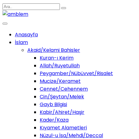
Anasayfa
İslam
Akaid/Kelami Bahisler
Kuran-ı Kerim
Allah/Ruyetullah
Peygamber/Nübüvvet/Risalet
Mucize/Keramet
Cennet/Cehennem
Cin/Şeytan/Melek
Gayb Bilgisi
Kabir/Ahiret/Haşir
Kader/Kaza
Kıyamet Alametleri
Nüzul-u İsa/Mehdi/Deccal