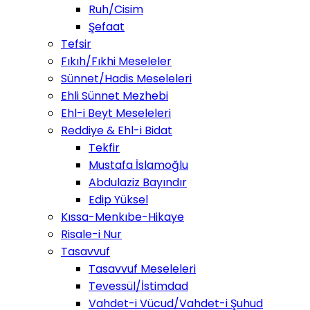
Ruh/Cisim
Şefaat
Tefsir
Fıkıh/Fıkhi Meseleler
Sünnet/Hadis Meseleleri
Ehli Sünnet Mezhebi
Ehl-i Beyt Meseleleri
Reddiye & Ehl-i Bidat
Tekfir
Mustafa İslamoğlu
Abdulaziz Bayındır
Edip Yüksel
Kıssa-Menkıbe-Hikaye
Risale-i Nur
Tasavvuf
Tasavvuf Meseleleri
Tevessül/İstimdad
Vahdet-i Vücud/Vahdet-i Şuhud