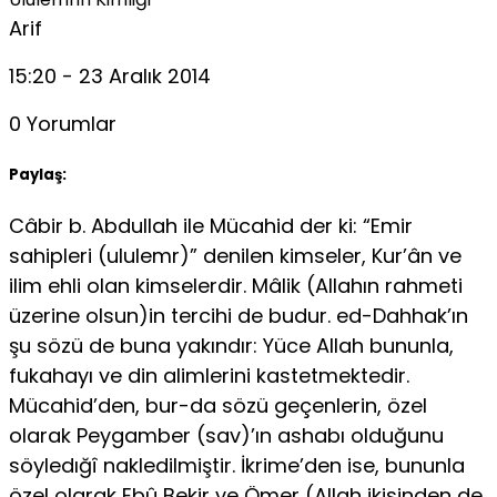
Arif
15:20 - 23 Aralık 2014
0 Yorumlar
Paylaş:
Câbir b. Abdullah ile Mücahid der ki: “Emir
sahipleri (ululemr)” denilen kimseler, Kur’ân ve
ilim ehli olan kimselerdir. Mâlik (Allahın rahmeti
üzeri­ne olsun)in tercihi de budur. ed-Dahhak’ın
şu sözü de buna yakındır: Yü­ce Allah bununla,
fukahayı ve din alimlerini kastetmektedir.
Mücahid’den, bur-da sözü geçenlerin, özel
olarak Peygamber (sav)’ın ashabı olduğunu
söyledığî nakledilmiştir. İkrime’den ise, bununla
özel olarak Ebû Bekir ve Ömer (Allah ikisinden de