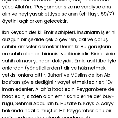
yüce Allah’ın: “Peygamber si­ze ne verdiyse onu
alın ve neyi yasak ettiyse sakının (el-Haşr, 59/7)
âyeti­ni açıklarken gelecektir.
İbn Keysan der ki: Emir sahipleri, insanların işleri­ni
düzgün bir şekilde çekip çeviren, akıl ve görüş
sahibi kimseler demektir.Derim ki: Bu görüşlerin
en sahih olanları birincisi ve ikincisidir. Birinci­sinin
sahih olması şundan dolayıdır: Emir, asıl itibariyle
onlardan (yönetici­lerden) dir ve hükmetmek
yetkisi onlara aittir. Buharî ve Müslim de İbn Ab-
bas’tan şöyle dediğini rivayet etmektedirler: “Ey
iman edenler, Allah’a ita­at edin. Peygambere de
itaat edin, sizden olan emir sahiplerine de” buy­
ruğu, Sehmili Abdullah b. Huzafe b. Kays b. Adiyy
hakkında nazil olmuştur. Hz. Peygamber onu bir
serîyeye komutan olarak göndermişti.