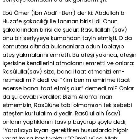
Ebû Ömer (îbn Abdi’l-Berr) der ki: Abdullah b.
Huzafe şakacılığı ile ta­nınan birisi idi. Onun
şakalarından birisi de şudur: Rasullallah (sav)
onu bir seriyyeye kumandan tayin etmişti. O da
komutası altında bulananlara odun toplayıp
ateş yakmalarını emretti. Bu ateşi yakınca, ateşin
içerisine kendile­rini atmalarını emretti ve onlara:
Rasûlulla(sav) size, bana itaat etmenizi em­
retmedi mi? dedi ve: “Kim benim emirime itaat
ederse bana itaat etmiş olur” demedi mi? Onlar
da şu cevabı verdiler: Bizim Allah’a iman
etmemizin, Rasûlüne tabi olmamızın tek sebebi
ateşten kurtulalım diyedir. Rasûlullalh (sav)
onların yaptıklarını tasvip buyurup şöyle dedi;
“Yaratıcıya isyanı gerektiren hususlarda hiçbir
yaratılmışa itaat yoktur.”Çünkü yüce Allah: