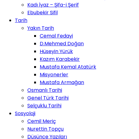
Kadı İyaz – Şifa-i Şerif
Ebubekir Sifil
Tarih
Yakın Tarih
Cemal Fedayi
D.Mehmed Doğan
Hüseyin Yürük
Kazım Karabekir
Mustafa Kemal Atatürk
Misyonerler
Mustafa Armağan
Osmanlı Tarihi
Genel Türk Tarihi
Selçuklu Tarihi
Sosyoloji
Cemil Meriç
Nurettin Topçu
Düşünce Yazıları