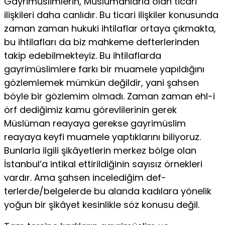
Gayrimüslimlerin, Müslümanlarla olan ticari
ilişkileri daha canlıdır. Bu ticari ilişkiler konusunda
zaman zaman hukuki ih­tilaflar ortaya çıkmakta,
bu ihtilafları da biz mahkeme defter­lerinden
takip edebilmekteyiz. Bu ihtilaflarda
gayrimüslimlere farkı bir muamele yapıldığını
gözlemlemek mümkün değildir, yani şahsen
böyle bir gözlemim olmadı. Zaman zaman ehl-i
örf dediğimiz kamu görevlilerinin gerek
Müslüman reayaya gerekse gayrimüslim
reayaya keyfi muamele yaptıklarını biliyoruz.
Bun­larla ilgili şikâyetlerin merkez bölge olan
İstanbul’a intikal etti­rildiğinin sayısız örnekleri
vardır. Ama şahsen incelediğim def-
terlerde/belgelerde bu alanda kadılara yönelik
yoğun bir şikâyet kesinlikle söz konusu değil.