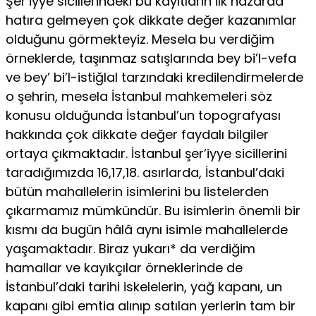
Şer’iyye sicillerindeki bu kayıtların ilk nazarda
hatıra gelme­yen çok dikkate değer kazanımlar
olduğunu görmekteyiz. Me­sela bu verdiğim
örneklerde, taşınmaz satışlarında bey bi’l-vefa
ve bey’ bi’l-istiğlal tarzındaki kredilendirmelerde
o şehrin, me­sela İstanbul mahkemeleri söz
konusu olduğunda İstanbul’un topografyası
hakkında çok dikkate değer faydalı bilgiler
ortaya çıkmaktadır. İstanbul şer’iyye sicillerini
taradığımızda 16,17,18. asırlarda, İstanbul’daki
bütün mahallelerin isimlerini bu listeler­den
çıkarmamız mümkündür. Bu isimlerin önemli bir
kısmı da bugün hâlâ aynı isimle mahallelerde
yaşamaktadır. Biraz yukarı* da verdiğim
hamallar ve kayıkçılar örneklerinde de
İstanbul’daki tarihi iskelelerin, yağ kapanı, un
kapanı gibi emtia alınıp satılan yerlerin tam bir