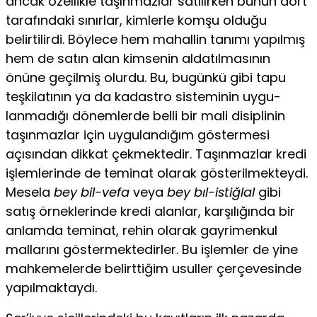
ancak özellikle taşınmazlar satılırken bunun dört
tarafındaki sınırlar, kimlerle komşu oldu­ğu
belirtilirdi. Böylece hem mahallin tanımı yapılmış
hem de satın alan kimsenin aldatılmasının
önüne geçilmiş olurdu. Bu, bugünkü gibi tapu
teşkilatının ya da kadastro sisteminin uygu­
lanmadığı dönemlerde belli bir mali disiplinin
taşınmazlar için uygulandığım göstermesi
açısından dikkat çekmektedir. Taşın­mazlar kredi
işlemlerinde de teminat olarak gösterilmekteydi.
Mesela
bey bil-vefa
veya
bey bıl-istiğlal
gibi
satış örneklerinde kredi alanlar, karşılığında bir
anlamda teminat, rehin olarak gay­rimenkul
mallarını göstermektedirler. Bu işlemler de yine
mah­kemelerde belirttiğim usuller çerçevesinde
yapılmaktaydı.