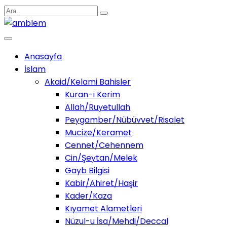
Anasayfa
İslam
Akaid/Kelami Bahisler
Kuran-ı Kerim
Allah/Ruyetullah
Peygamber/Nübüvvet/Risalet
Mucize/Keramet
Cennet/Cehennem
Cin/Şeytan/Melek
Gayb Bilgisi
Kabir/Ahiret/Haşir
Kader/Kaza
Kıyamet Alametleri
Nüzul-u İsa/Mehdi/Deccal