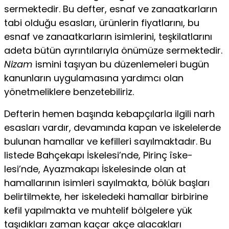
sermektedir. Bu defter, esnaf ve zanaatkarların
tabi olduğu esasları, ürünlerin fiyatlarını, bu
esnaf ve zanaatkarların isimlerini, teşkilatlarını
adeta bütün ayrıntıla­rıyla önümüze sermektedir.
Nizam
ismini taşıyan bu düzenleme­leri bugün
kanunların uygulamasına yardımcı olan
yönetmelik­lere benzetebiliriz.
Defterin hemen başında kebapçılarla ilgili narh
esasları var­dır, devamında kapan ve iskelelerde
bulunan hamallar ve kefil­leri sayılmaktadır. Bu
listede Bahçekapı İskelesi’nde, Pirinç îske-
lesi’nde, Ayazmakapı İskelesinde olan at
hamallarının isimleri sayılmakta, bölük başları
belirtilmekte, her iskeledeki hamallar birbirine
kefil yapılmakta ve muhtelif bölgelere yük
taşıdıkları zaman kaçar akçe alacakları