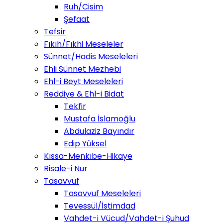
Ruh/Cisim
Şefaat
Tefsir
Fıkıh/Fıkhi Meseleler
Sünnet/Hadis Meseleleri
Ehli Sünnet Mezhebi
Ehl-i Beyt Meseleleri
Reddiye & Ehl-i Bidat
Tekfir
Mustafa İslamoğlu
Abdulaziz Bayındır
Edip Yüksel
Kıssa-Menkıbe-Hikaye
Risale-i Nur
Tasavvuf
Tasavvuf Meseleleri
Tevessül/İstimdad
Vahdet-i Vücud/Vahdet-i Şuhud