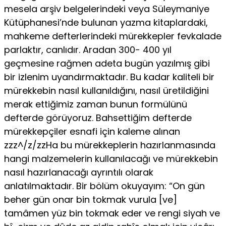
mesela arşiv belgelerindeki veya Süleymaniye
Kütüphanesi’nde bulunan yazma kitaplardaki,
mahkeme defter­lerindeki mürekkepler fevkalade
parlaktır, canlıdır. Aradan 300- 400 yıl
geçmesine rağmen adeta bugün yazılmış gibi
bir izlenim uyandırmaktadır. Bu kadar kaliteli bir
mürekkebin nasıl kulla­nıldığını, nasıl üretildiğini
merak ettiğimiz zaman bunun for­mülünü
defterde görüyoruz. Bahsettiğim defterde
mürekkepçiler esnafi için kaleme alınan
zzz^/z/zzHa bu mürekkeplerin hazırlan­masında
hangi malzemelerin kullanılacağı ve mürekkebin
nasıl hazırlanacağı ayrıntılı olarak
anlatılmaktadır. Bir bölüm okuya­yım: “On gün
beher gün onar bin tokmak vurula [ve]
tamâmen yüz bin tokmak eder ve rengi siyah ve