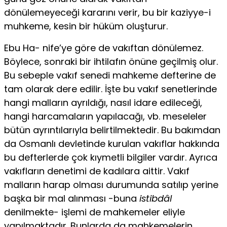
dönülemeyeceği kararını verir, bu bir kaziyye-i
muhkeme, kesin bir hüküm oluşturur.
Ebu Ha- nife’ye göre de vakıftan dönülemez.
Böylece, sonraki bir ihtilafın önüne geçilmiş olur.
Bu sebeple vakıf senedi mahkeme defterine de
tam olarak dere edilir. İşte bu vakıf senetlerinde
hangi malla­rın ayrıldığı, nasıl idare edileceği,
hangi harcamaların yapılacağı, vb. meseleler
bütün ayrıntılarıyla belirtilmektedir. Bu bakımdan
da Osmanlı devletinde kurulan vakıflar hakkında
bu defterlerde çok kıymetli bilgiler vardır. Ayrıca
vakıfların denetimi de kadı­lara aittir. Vakıf
malların harap olması durumunda satılıp yerine
başka bir mal alınması -buna
istibdâl
denilmekte- işlemi de mah­kemeler eliyle
yapılmaktadır. Bunlarda da mahkemelerin