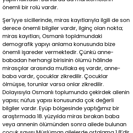
önemli bir rolü vardır.
Şer’iyye sicillerinde, miras kayıtlarıyla ilgili de son
derece önemli bilgiler vardır, ilginç olan nokta;
miras kayıtları, Osmanlı topldmundaki
demografik yapıyı anlama konusunda bize
önem­li işareder vermektedir. Çünkü anne-
babadan herhangi birisinin ölümü hâlinde
mirasçılar arasında mutlaka eş vardır, anne-
baba vardır, çocuklar zikredilir. Çocuklar
ölmüşse, torunlar varsa on­lar zikredilir.
Dolayısıyla Osmanlı toplumunda çekirdek ailenin
yapısı; nüfus yapısı konusunda çok değerli
bilgiler vardır. Eyüp bölgesinde yaptığımız bir
araştırmada 18. yüzyılda miras bırakan baba
veya annenin ölümünden sonra ailede bulunan
çocuk sayısı Müslüman ailelerde ortalama 1,8’dir,