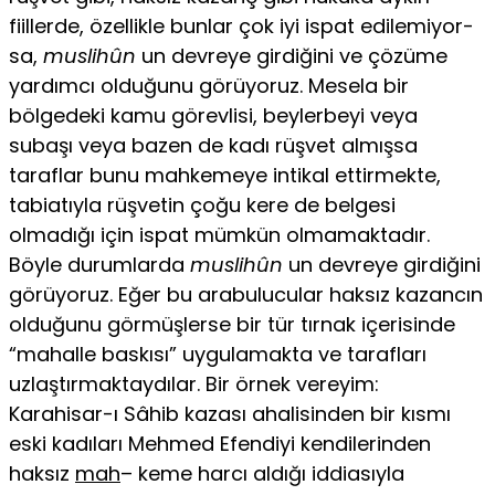
fiillerde, özellikle bunlar çok iyi ispat edilemiyor-
sa,
muslihûn
un devreye girdiğini ve çözüme
yardımcı olduğunu görüyoruz. Mesela bir
bölgedeki kamu görevlisi, beylerbeyi veya
subaşı veya bazen de kadı rüşvet almışsa
taraflar bunu mahke­meye intikal ettirmekte,
tabiatıyla rüşvetin çoğu kere de belgesi
olmadığı için ispat mümkün olmamaktadır.
Böyle durumlarda
muslihûn
un devreye girdiğini
görüyoruz. Eğer bu arabulucular haksız kazancın
olduğunu görmüşlerse bir tür tırnak içerisinde
“mahalle baskısı” uygulamakta ve tarafları
uzlaştırmaktaydılar. Bir örnek vereyim:
Karahisar-ı Sâhib kazası ahalisinden bir kıs­mı
eski kadıları Mehmed Efendiyi kendilerinden
haksız
mah
– keme harcı aldığı iddiasıyla