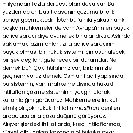
milyondan fazla derdest olan dava var. Bu
yüzden de en basit davanın çözümü bile iki
seneyi geçmektedir. İstanbul’un iki ya­kasına -ki
başka mahkemeler de var- Avrupa’nın en büyük
adli­ye sarayı diye övünerek binalar diktik. Aslında
saklamak lazım onları, zira adliye sarayının
büyük olması bir hukuk sistemi için övünülecek
bir şey değildir, gizlenecek bir durumdur. Ne
demek bu? Çok ihtilafımız var, birbirimizle
geçinemiyoruz demek. Osmanli adli yapısında
bu sistemin, yani mahkeme dışında hukuki
ihtilafları çözme sisteminin yaygın olarak
kullanıldığını görüyo­ruz. Mahkemelere intikal
etmiş birçok hukuki ihtilafın
muslihûn
denilen
arabulucularla çözüldüğünü görüyoruz.
Alışverişlerdeki ihtilaflarda, kredi ihtilaflarında,
rüşvet gibi, haksız kazanç gibi hukuka aykırı