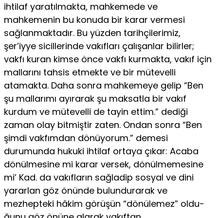
ihtilaf yaratılmakta, mahkemede ve
mahkemenin bu konuda bir karar vermesi
sağlanmaktadır. Bu yüzden tarihçilerimiz,
şer’iyye sicil­lerinde vakıfları çalışanlar bilirler;
vakfı kuran kimse önce vakfı kurmakta, vakıf için
mallarını tahsis etmekte ve bir mütevelli
atamakta. Daha sonra mahkemeye gelip “Ben
şu mallarımı ayı­rarak şu maksatla bir vakıf
kurdum ve mütevelli de tayin ettim.” dediği
zaman olay bitmiştir zaten. Ondan sonra “Ben
şimdi vak­fımdan dönüyorum.” demesi
durumunda hukuki ihtilaf ortaya çıkar: Acaba
dönülmesine mi karar versek, dönülmemesine
mi’ Kad. da vakıfların sağladip sosyal ve dini
yararlan göz önünde bulundurarak ve
mezhepteki hâkim görüşün “dönülemez” oldu­
ğunu göz önüne alarak vakıftan