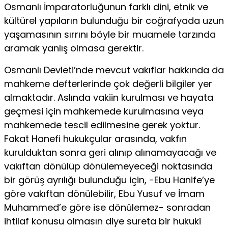
Osmanlı İmpara­torluğunun farklı dini, etnik ve
kültürel yapıların bulunduğu bir coğrafyada uzun
yaşamasının sırrını böyle bir muamele tarzında
aramak yanlış olmasa gerektir.
Osmanlı Devleti’nde mevcut vakıflar hakkında da
mahke­me defterlerinde çok değerli bilgiler yer
almaktadır. Aslında vak­iin kurulması ve hayata
geçmesi için mahkemede kurulmasına veya
mahkemede tescil edilmesine gerek yoktur.
Fakat Hanefi hukukçular arasında, vakfın
kurulduktan sonra geri alınıp alı­namayacağı ve
vakıftan dönülüp dönülemeyeceği noktasında
bir görüş ayrılığı bulunduğu için, -Ebu Hanife’ye
göre vakıftan dö­nülebilir, Ebu Yusuf ve İmam
Muhammed’e göre ise dönülemez- sonradan
ihtilaf konusu olmasın diye sureta bir hukuki