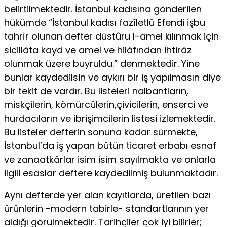
belirtilmektedir. İstanbul kadısına gönderilen
hükümde “İstanbul kadısı fazîletlü Efendi işbu
tahrîr olunan defter düstûru l-amel kılınmak için
sicillâta kayd ve amel ve hilâfından ihtirâz
olunmak üzere buyruldu.” denmektedir. Yi­ne
bunlar kaydedilsin ve aykırı bir iş yapılmasın diye
bir tekit de vardır. Bu listeleri nalbantların,
miskçilerin, kömürcülerin,çivicilerin, enserci ve
hurdacıların ve ibrişimcilerin listesi izle­mektedir.
Bu listeler defterin sonuna kadar sürmekte,
İstanbul’da iş yapan bütün ticaret erbabı esnaf
ve zanaatkârlar isim isim sayıl­makta ve onlarla
ilgili esaslar deftere kaydedilmiş bulunmaktadır.
Aynı defterde yer alan kayıtlarda, üretilen bazı
ürünlerin -modern tabirle- standartlarının yer
aldığı görülmektedir. Tarih­çiler çok iyi bilirler;