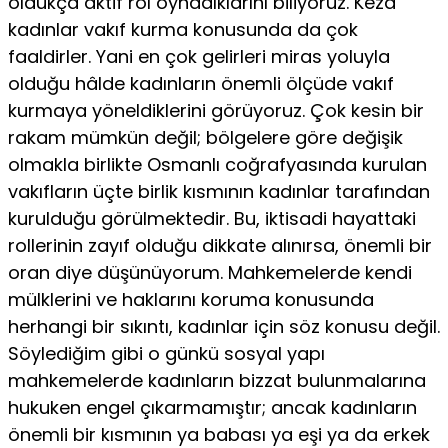
oldukça aktif rol oynadıklarını biliyoruz. Keza
kadınlar vakıf kurma konusunda da çok
faaldirler. Yani en çok gelirleri miras yoluyla
olduğu hâlde kadınların önemli ölçü­de vakıf
kurmaya yöneldiklerini görüyoruz. Çok kesin bir
rakam mümkün değil; bölgelere göre değişik
olmakla birlikte Osmanlı coğrafyasında kurulan
vakıfların üçte birlik kısmının kadınlar tarafından
kurulduğu görülmektedir. Bu, iktisadi hayattaki
rol­lerinin zayıf olduğu dikkate alınırsa, önemli bir
oran diye düşü­nüyorum. Mahkemelerde kendi
mülklerini ve haklarını koruma konusunda
herhangi bir sıkıntı, kadınlar için söz konusu değil.
Söylediğim gibi o günkü sosyal yapı
mahkemelerde kadınların bizzat bulunmalarına
hukuken engel çıkarmamıştır; ancak ka­dınların
önemli bir kısmının ya babası ya eşi ya da erkek