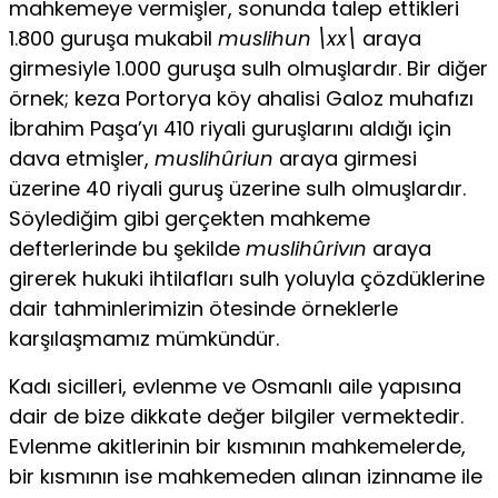
mahkemeye vermişler, sonunda ta­lep ettikleri
1.800 guruşa mukabil
muslihun \xx\
araya
girmesiyle 1.000 guruşa sulh olmuşlardır. Bir diğer
örnek; keza Portorya köy ahalisi Galoz muhafızı
İbrahim Paşa’yı 410 riyali guruşlarını aldığı için
dava etmişler,
muslihûriun
araya girmesi
üzerine 40 riyali guruş üzerine sulh olmuşlardır.
Söylediğim gibi gerçekten mahkeme
defterlerinde bu şekilde
muslihûrivın
araya
girerek hu­kuki ihtilafları sulh yoluyla çözdüklerine
dair tahminlerimizin ötesinde örneklerle
karşılaşmamız mümkündür.
Kadı sicilleri, evlenme ve Osmanlı aile yapısına
dair de bize dikkate değer bilgiler vermektedir.
Evlenme akitlerinin bir kısmı­nın mahkemelerde,
bir kısmının ise mahkemeden alınan izinna­me ile