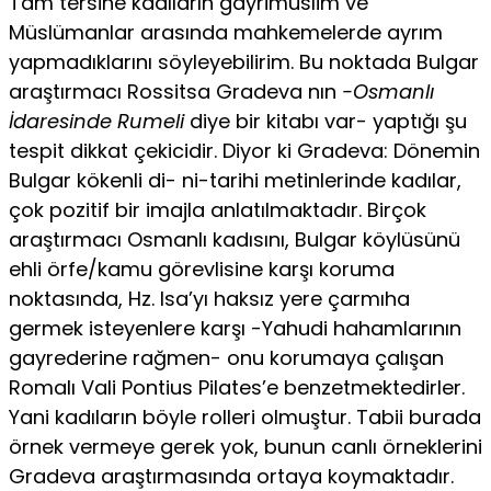
Tam tersine kadıların gayrimüslim ve
Müslümanlar arasında mahkemelerde ayrım
yapmadıklarını söy­leyebilirim. Bu noktada Bulgar
araştırmacı Rossitsa Gradeva nın
-Osmanlı
İdaresinde Rumeli
diye bir kitabı var- yaptığı şu
tespit dikkat çekicidir. Diyor ki Gradeva: Dönemin
Bulgar kökenli di- ni-tarihi metinlerinde kadılar,
çok pozitif bir imajla anlatılmak­tadır. Birçok
araştırmacı Osmanlı kadısını, Bulgar köylüsünü
eh­li örfe/kamu görevlisine karşı koruma
noktasında, Hz. Isa’yı hak­sız yere çarmıha
germek isteyenlere karşı -Yahudi hahamlarının
gayrederine rağmen- onu korumaya çalışan
Romalı Vali Pontius Pilates’e benzetmektedirler.
Yani kadıların böyle rolleri olmuştur. Tabii burada
örnek vermeye gerek yok, bunun canlı örneklerini
Gradeva araştırmasında ortaya koymaktadır.