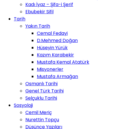
Kadı İyaz – Şifa-i Şerif
Ebubekir Sifil
Tarih
Yakın Tarih
Cemal Fedayi
D.Mehmed Doğan
Hüseyin Yürük
Kazım Karabekir
Mustafa Kemal Atatürk
Misyonerler
Mustafa Armağan
Osmanlı Tarihi
Genel Türk Tarihi
Selçuklu Tarihi
Sosyoloji
Cemil Meriç
Nurettin Topçu
Düşünce Yazıları