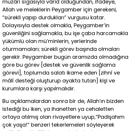
muzâri sîgasıyla vârid olduğundan, ifadeye,
Allah ve meleklerin Peygamber için gerekeni,
“sürekli yapıp durdukları” vurgusu katar.
Dolayısıyla destek olmakla, Peygamber’in
güvenliğini sağlamakla, bu işe çaba harcamakla
yükümlü olan mü’minlerin, yerlerinde
oturmamaları; sürekli görev başında olmaları
gerekir. Peygamber bugün aramızda olmadığına
göre bu görev [destek ve güvenlik sağlama
görevi], toplumda salatı ikame eden [zihnî ve
mâlî desteği oluşturup ayakta tutan] kişi ve
kurumlara karşı yapılmalıdır.
Bu açıklamalardan sonra bir de, Allah’ın bizden
istediği bu iken, ya ihanetten ya cehaletten
ortaya atılmış olan rivayetlere uyup,“Padişahım
çok yaşa!” benzeri tekerlemeleri söyleyerek