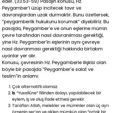
eder. (33.53-59) Pasajın konusu, Hz.
Peygamber’i üzüp incitecek tavır ve
davranışlardan uzak durmaktır. Bunu özetlersek,
“peygamberlik hukukunu korumak” diyebiliriz. Bu
pasajda, Peygamber’e ve onun eşlerine mümin
çevre tarafından nasıl davranılması gerektiği,
yine Hz. Peygamber’in eşlerinin aynı çevreye
nasıl davranması gerektiği hakkında birtakım
uyarılar yer alır.
Konusu, çevresinin Hz. Peygamberle ilişkisi olan
böyle bir pasajda “Peygamber’e salat ve
teslim”in anlamı:
Çok alternatifli olamaz.
b
. “Yusallûne” fiilinden dolayı, yapılabilecek bir
eylem, iş ve oluş ifade etmesi gerekir.
Tarafları Allah, melekler ve müminler olan üç ayrı
öznenin şer’an ve aklen mümkün olan “ortak bir