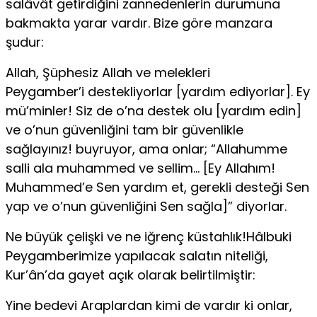
salâvât getirdiğini zannedenlerin durumuna
bakmakta yarar vardır. Bize göre manzara
şudur:
Allah, Şüphesiz Allah ve melekleri
Peygamber’i destekliyorlar [yardım ediyorlar]. Ey
mü’minler! Siz de o’na destek olu [yardım edin]
ve o’nun güvenliğini tam bir güvenlikle
sağlayınız! buyruyor, ama onlar; “Allahumme
salli ala muhammed ve sellim… [Ey Allahım!
Muhammed’e Sen yardım et, gerekli desteği Sen
yap ve o’nun güvenliğini Sen sağla]” diyorlar.
Ne büyük çelişki ve ne iğrenç küstahlık!Hâlbuki
Peygamberimize yapılacak salatın niteliği,
Kur’ân’da gayet açık olarak belirtilmiştir:
Yine bedevi Araplardan kimi de vardır ki onlar,