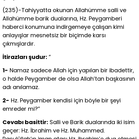
(235)-Tahiyyatta okunan Allahümme salli ve
Allahümme barik dualarına, Hz. Peygamberi
haberci konumuna indirgemeye çalışan kimi
anlayışlar mesnetsiz bir biçimde karsı
çıkmışlardır.
İtirazları şudur:
”
1-
Namaz sadece Allah için yapılan bir ibadettir,
o halde Peygamber de olsa Allah’tan başkasının
adı anılamaz.
2-
Hz. Peygamber kendisi için böyle bir şeyi
emreder mi?”
Cevabı basittir:
Salli ve Barik dualarında iki isim
geçer: Hz. İbrahim ve Hz. Muhammed.
Rasulûllah’ın iman atası Hz. ibrahim’e dua etmesi