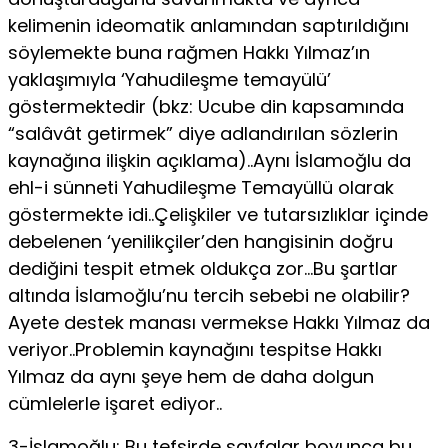
kelimenin ideomatik anlamından saptırıldığını
söylemekte buna rağmen Hakkı Yılmaz’ın
yaklaşımıyla ‘Yahudileşme temayülü’
göstermektedir (bkz: Ucube din kapsamında
“salâvât getirmek” diye adlandırılan sözlerin
kaynağına ilişkin açıklama)..Aynı İslamoğlu da
ehl-i sünneti Yahudileşme Temayüllü olarak
göstermekte idi..Çelişkiler ve tutarsızlıklar içinde
debelenen ‘yenilikçiler’den hangisinin doğru
dediğini tespit etmek oldukça zor…Bu şartlar
altında İslamoğlu’nu tercih sebebi ne olabilir?
Ayete destek manası vermekse Hakkı Yılmaz da
veriyor..Problemin kaynağını tespitse Hakkı
Yılmaz da aynı şeye hem de daha dolgun
cümlelerle işaret ediyor..
3-İslamoğlu: Bu tefsirde sayfalar boyunca bu