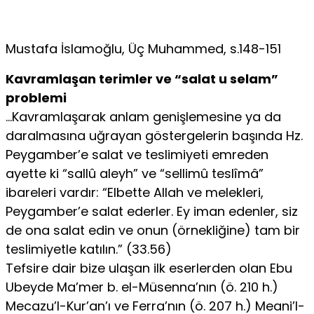
Mustafa İslamoğlu, Üç Muhammed, s.148-151
Kavramlaşan terimler ve “salat u selam”
problemi
…Kavramlaşarak anlam genişlemesine ya da
daralmasına uğrayan göstergelerin başında Hz.
Peygamber’e salat ve teslimiyeti emreden
ayette ki “sallû aleyh” ve “sellimû teslîmâ”
ibareleri vardır: “Elbette Allah ve melekleri,
Peygamber’e salat ederler. Ey iman edenler, siz
de ona salat edin ve onun (örnekliğine) tam bir
teslimiyetle katılın.” (33.56)
Tefsire dair bize ulaşan ilk eserlerden olan Ebu
Ubeyde Ma’mer b. el-Müsenna’nın (ö. 210 h.)
Mecazu’l-Kur’an’ı ve Ferra’nın (ö. 207 h.) Meani’l-