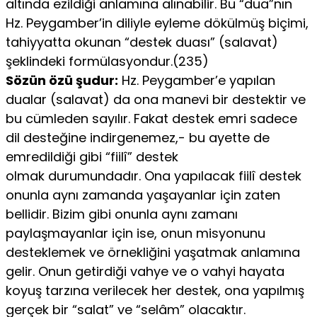
altında ezildiği anlamına alınabilir. Bu “dua”nın
Hz. Peygamber’in diliyle eyleme dökülmüş biçimi,
tahiyyatta okunan “destek duası” (salavat)
şeklindeki formülasyondur.(235)
Sözün özü şudur:
Hz. Peygamber’e yapılan
dualar (salavat) da ona manevi bir destektir ve
bu cümleden sayılır. Fakat destek emri sadece
dil desteğine indirgenemez,- bu ayette de
emredildiği gibi “fiilî” destek
olmak durumundadır. Ona yapılacak fiilî destek
onunla aynı zamanda yaşayanlar için zaten
bellidir. Bizim gibi onunla aynı zamanı
paylaşmayanlar için ise, onun misyonunu
desteklemek ve örnekliğini yaşatmak anlamına
gelir. Onun getirdiği vahye ve o vahyi hayata
koyuş tarzına verilecek her destek, ona yapılmış
gerçek bir “salat” ve “selâm” olacaktır.