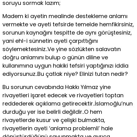
soruyu sormak lazım;
Madem ki ayetin mealinde destekleme anlamı
vermekte ve ayeti tefsirde temelde hemfikirsiniz,
sorunun kaynağını tespitte de aynı görüştesiniz,
yani ehl-i sünnetin ayeti çarpıttığını
söylemektesiniz..Ve yine sözlükten salavatın
doğru anlamını bulup o günün diline ve
kullanımına uygun hakiki tefsiri yaptığınızı iddia
ediyorsunuz..Bu çatlak niye? Elinizi tutan nedir?
Bu sorunun cevabında Hakkı Yılmaz yine
rivayetleri işaret edecek ve rivayetleri toptan
reddederek açıklama getirecektir..İslamoğlu’nun
durduğu yer ise belirli değildir..O hem
rivayetlerde kusur ve çelişki bulmakta,
rivayetlerin ayeti ‘anlama problemli’ hale
dönüştürdüğünü savunmakta ve ayrıca