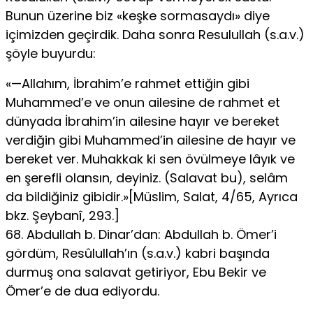
Bunun üzerine biz «keşke sormasaydı» diye
içimiz­den geçirdik. Daha sonra Resulullah (s.a.v.)
şöyle buyurdu:
«—Allahım, İbrahim’e rahmet ettiğin gibi
Muhammed’e ve onun ailesine de rahmet et
dünyada İbrahim’in ailesine hayır ve bereket
verdiğin gibi Muhammed’in ailesine de hayır ve
bereket ver. Muhakkak ki sen övülmeye lâyık ve
en şerefli olansın, deyiniz. (Salavat bu), selâm
da bildiğiniz gibidir.»[Müslim, Salat, 4/65, Ayrıca
bkz. Şeybanî, 293.]
68. Abdullah b. Dinar’dan: Abdullah b. Ömer’i
gördüm, Resûlullah’ın (s.a.v.) kabri başında
durmuş ona salavat getiriyor, Ebu Bekir ve
Ömer’e de dua ediyordu.