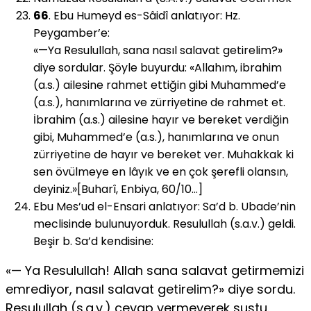
66
. Ebu Humeyd es-Sâidî anlatıyor: Hz.
Peygamber’e:
«—Ya Resulullah, sana nasıl salavat getirelim?»
diye sordu­lar. Şöyle buyurdu: «Allahım, ibrahim
(a.s.) ailesine rahmet ettiğin gibi Muhammed’e
(a.s.), hanımlarına ve zürriyetine de rahmet et.
İbrahim (a.s.) ailesine hayır ve bereket verdi­ğin
gibi, Muhammed’e (a.s.), hanımlarına ve onun
zürriye­tine de hayır ve bereket ver. Muhakkak ki
sen övülmeye en lâyık ve en çok şerefli olansın,
deyiniz.»[Buharî, Enbiya, 60/10…]
Ebu Mes’ud el-Ensari anlatıyor: Sa’d b. Ubade’nin
meclisinde bulunuyorduk. Resulullah (s.a.v.) geldi.
Beşir b. Sa’d kendi­sine:
«— Ya Resulullah! Allah sana salavat getirmemizi
emrediyor, nasıl salavat getirelim?» diye sordu.
Resulullah (s.a.v.) cevap vermeyerek sustu.