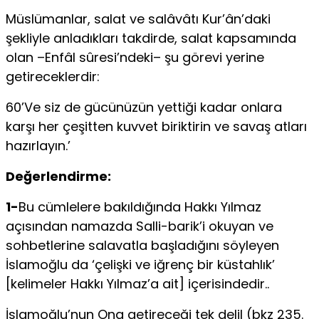
Müslümanlar, salat ve salâvâtı Kur’ân’daki
şekliyle anladıkları takdirde, salat kapsamında
olan –Enfâl sûresi’ndeki– şu görevi yerine
getireceklerdir:
60’Ve siz de gücünüzün yettiği kadar onlara
karşı her çeşitten kuvvet biriktirin ve savaş atları
hazırlayın.’
Değerlendirme:
1-
Bu cümlelere bakıldığında Hakkı Yılmaz
açısından namazda Salli-barik’i okuyan ve
sohbetlerine salavatla başladığını söyleyen
İslamoğlu da ‘çelişki ve iğrenç bir küstahlık’
[kelimeler Hakkı Yılmaz’a ait] içerisindedir..
İslamoğlu’nun Ona getireceği tek delil (bkz 235.