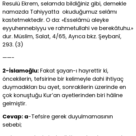
Resulü Ekrem, selamda bildiğiniz gibi, demekle
namazda Tahiyyatta okuduğumuz selâmı
kastetmektedir. O da: «Esselâmü aleyke
eyyuhennebiyyu ve rahmetullahi ve berekâtuhu.»
dur. Müslim, Salat, 4/65, Ayrıca bkz. Şeybanî,
293. (3)
——-
2-İslamoğlu:
Fakat şayan-ı hayrettir ki,
öncekilerin, tefsirine bir kelimeyle dahi ihtiyaç
duymadıkları bu ayet, sonrakilerin üzerinde en
çok konuştuğu Kur’an ayetlerinden biri hâline
gelmiştir.
Cevap: a
-Tefsire gerek duyulmamasının
sebebi;