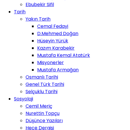
Ebubekir Sifil
Tarih
Yakın Tarih
Cemal Fedayi
D.Mehmed Doğan
Hüseyin Yürük
Kazım Karabekir
Mustafa Kemal Atatürk
Misyonerler
Mustafa Armağan
Osmanlı Tarihi
Genel Türk Tarihi
Selçuklu Tarihi
Sosyoloji
Cemil Meriç
Nurettin Topçu
Düşünce Yazıları
Hece Dergisi