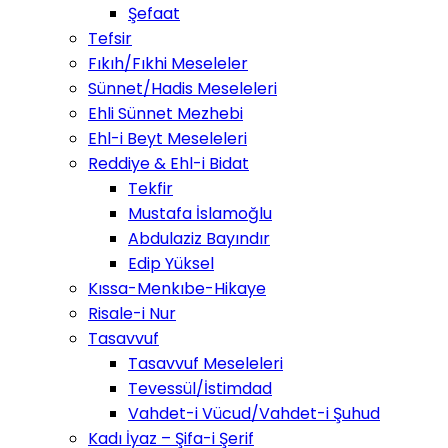
Şefaat
Tefsir
Fıkıh/Fıkhi Meseleler
Sünnet/Hadis Meseleleri
Ehli Sünnet Mezhebi
Ehl-i Beyt Meseleleri
Reddiye & Ehl-i Bidat
Tekfir
Mustafa İslamoğlu
Abdulaziz Bayındır
Edip Yüksel
Kıssa-Menkıbe-Hikaye
Risale-i Nur
Tasavvuf
Tasavvuf Meseleleri
Tevessül/İstimdad
Vahdet-i Vücud/Vahdet-i Şuhud
Kadı İyaz – Şifa-i Şerif