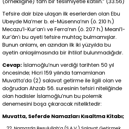
(örnekliğine) tam bir teslimiyetle katılın.” (33.56)
Tefsire dair bize ulaşan ilk eserlerden olan Ebu
Ubeyde Ma’mer b. el-Müsenna’nın (ö. 210 h.)
Mecazu’l-Kur’an’ı ve Ferra’nın (ö. 207 h.) Meani’l-
Kur’ân’ı bu ayeti tefsire muhtaç bulmamışlar.
Bunun anlamı, en azından ilk iki yüzyılda bu
ayetin anlaşılmasında bir ihtilaf bulunmadığıdır.
Cevap:
İslamoğlu’nun verdiği tarihten 50 yıl
öncesinde; Hicri 159 yılında tamamlanan
Muvatta’da (2) salavat getirme ile ilgili olan ve
doğrudan Ahzab 56. suresinin tefsiri niteliğinde
olan hadisler İslamoğlu’nun bu polemik
denemesini boşa çıkaracak niteliktedir:
Muvatta, Seferde Namazları Kısaltma Kitabı;
Namazda Resulullah’a (S.A.V.) Salavat Getirmek