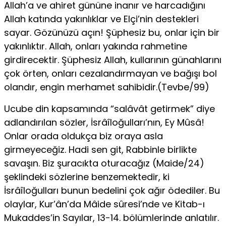
Allah’a ve ahiret gününe inanır ve harcadığını
Allah katında yakınlıklar ve Elçi’nin destekleri
sayar. Gözünüzü açın! Şüphesiz bu, onlar için bir
yakınlıktır. Allah, onları yakında rahmetine
girdirecektir. Şüphesiz Allah, kullarının günahlarını
çok örten, onları cezalandırmayan ve bağışı bol
olandır, engin merhamet sahibidir.(Tevbe/99)
Ucube din kapsamında “salâvât getirmek” diye
adlandırılan sözler, İsrâîloğulları’nın, Ey Mûsâ!
Onlar orada oldukça biz oraya asla
girmeyeceğiz. Hadi sen git, Rabbinle birlikte
savaşın. Biz şuracıkta oturacağız (Maide/24)
şeklindeki sözlerine benzemektedir, ki
İsrâîloğulları bunun bedelini çok ağır ödediler. Bu
olaylar, Kur’ân’da Mâide sûresi’nde ve Kitab-ı
Mukaddes’in Sayılar, 13-14. bölümlerinde anlatılır.