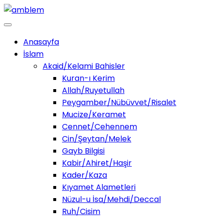
Anasayfa
İslam
Akaid/Kelami Bahisler
Kuran-ı Kerim
Allah/Ruyetullah
Peygamber/Nübüvvet/Risalet
Mucize/Keramet
Cennet/Cehennem
Cin/Şeytan/Melek
Gayb Bilgisi
Kabir/Ahiret/Haşir
Kader/Kaza
Kıyamet Alametleri
Nüzul-u İsa/Mehdi/Deccal
Ruh/Cisim