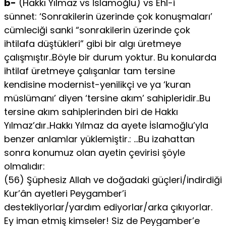
b-
(Hakkı Yılmaz vs İslamoğlu) vs Ehl-i
sünnet: ‘Sonrakilerin üzerinde çok konuşmaları’
cümleciği sanki “sonrakilerin üzerinde çok
ihtilafa düştükleri” gibi bir algı üretmeye
çalışmıştır..Böyle bir durum yoktur. Bu konularda
ihtilaf üretmeye çalışanlar tam tersine
kendisine modernist-yenilikçi ve ya ‘kuran
müslümanı’ diyen ‘tersine akım’ sahipleridir..Bu
tersine akım sahiplerinden biri de Hakkı
Yılmaz’dır..Hakkı Yılmaz da ayete İslamoğlu’yla
benzer anlamlar yüklemiştir.: …Bu izahattan
sonra konumuz olan ayetin çevirisi şöyle
olmalıdır:
(56) Şüphesiz Allah ve doğadaki güçleri/indirdiği
Kur’ân ayetleri Peygamber’i
destekliyorlar/yardım ediyorlar/arka çıkıyorlar.
Ey iman etmiş kimseler! Siz de Peygamber’e