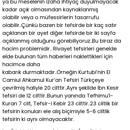
ya bu meselenin izaha ihtiyaç duyulmayacak
kadar açık olmasından kaynaklanmış
olabilir veya o müfessirlerin tasarrufu
olabilir..Çünkü bazen bir tefsirde bir kaç satır
açıklanan bir ayet diğer tefsirde bir iki sayfa
açıklanmış olduğunu görebiliyoruz..Bu biraz da
hacim problemidir.. Rivayet tefsirleri genelde
elde bulunan tüm haberleri naklettikleri için
hacimce daha
kabarık durmaktadır..Örneğin Kurtubi’nin El
Camiul Ahkamul Kur’an Tefsiri Türkçeye
çevrilmiş haliyle 20 cilttir..Aynı şekilde İbn Kesir
tefsiri de 12 cilttir..Bunun yanında Tefhimu’l-
Kuran 7 cilt, Tefsir-i Kebir 23 cilttir..23 ciltlik bir
tefsirin konuları ele alış biçimiyle 5-6 ciltlik
tefsirin ki aynı olmayacaktır.