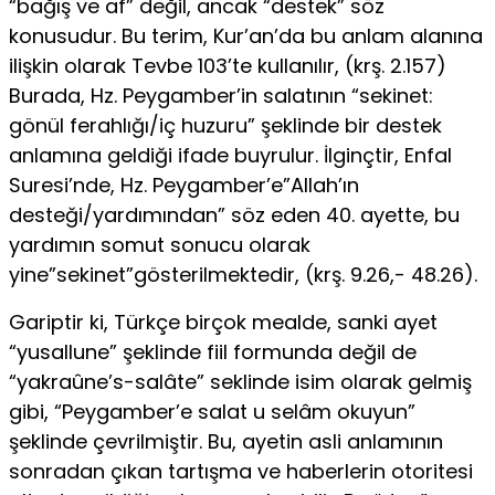
“bağış ve af” değil, ancak “destek” söz
konusudur. Bu terim, Kur’an’da bu anlam alanına
ilişkin olarak Tevbe 103’te kullanılır, (krş. 2.157)
Burada, Hz. Peygamber’in salatının “sekinet:
gönül ferahlığı/iç huzuru” şeklinde bir destek
anlamına geldiği ifade buyrulur. İlginçtir, Enfal
Suresi’nde, Hz. Peygamber’e”Allah’ın
desteği/yardımından” söz eden 40. ayette, bu
yardımın somut sonucu olarak
yine”sekinet”gösterilmektedir, (krş. 9.26,- 48.26).
Gariptir ki, Türkçe birçok mealde, sanki ayet
“yusallune” şeklinde fiil formunda değil de
“yakraûne’s-salâte” seklinde isim olarak gelmiş
gibi, “Peygamber’e salat u selâm okuyun”
şeklinde çevrilmiştir. Bu, ayetin asli anlamının
sonradan çıkan tartışma ve haberlerin otoritesi