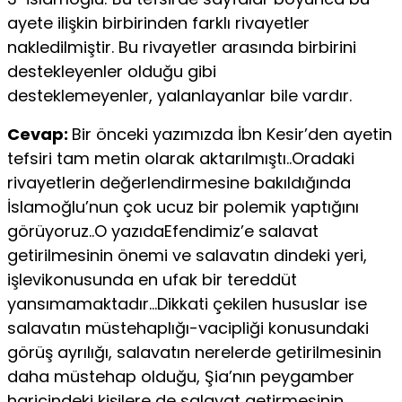
ayete ilişkin birbirinden farklı rivayetler
nakledilmiştir. Bu rivayetler arasında birbirini
destekleyenler olduğu gibi
desteklemeyenler, yalanlayanlar bile vardır.
Cevap:
Bir önceki yazımızda İbn Kesir’den ayetin
tefsiri tam metin olarak aktarılmıştı..Oradaki
rivayetlerin değerlendirmesine bakıldığında
İslamoğlu’nun çok ucuz bir polemik yaptığını
görüyoruz..O yazıdaEfendimiz’e salavat
getirilmesinin önemi ve salavatın dindeki yeri,
işlevikonusunda en ufak bir tereddüt
yansımamaktadır…Dikkati çekilen hususlar ise
salavatın müstehaplığı-vacipliği konusundaki
görüş ayrılığı, salavatın nerelerde getirilmesinin
daha müstehap olduğu, Şia’nın peygamber
haricindeki kişilere de salavat getirmesinin