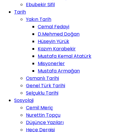
Ebubekir Sifil
Tarih
Yakın Tarih
Cemal Fedayi
D.Mehmed Doğan
Hüseyin Yürük
Kazım Karabekir
Mustafa Kemal Atatürk
Misyonerler
Mustafa Armağan
Osmanlı Tarihi
Genel Türk Tarihi
Selçuklu Tarihi
Sosyoloji
Cemil Meriç
Nurettin Topçu
Düşünce Yazıları
Hece Dergisi