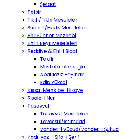
Şefaat
Tefsir
Fıkıh/Fıkhi Meseleler
Sünnet/Hadis Meseleleri
Ehli Sünnet Mezhebi
Ehl-i Beyt Meseleleri
Reddiye & Ehl-i Bidat
Tekfir
Mustafa İslamoğlu
Abdulaziz Bayındır
Edip Yüksel
Kıssa-Menkıbe-Hikaye
Risale-i Nur
Tasavvuf
Tasavvuf Meseleleri
Tevessül/İstimdad
Vahdet-i Vücud/Vahdet-i Şuhud
Kadı İyaz – Şifa-i Şerif