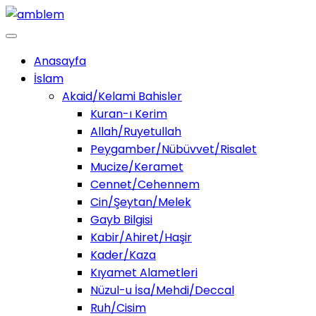
Anasayfa
İslam
Akaid/Kelami Bahisler
Kuran-ı Kerim
Allah/Ruyetullah
Peygamber/Nübüvvet/Risalet
Mucize/Keramet
Cennet/Cehennem
Cin/Şeytan/Melek
Gayb Bilgisi
Kabir/Ahiret/Haşir
Kader/Kaza
Kıyamet Alametleri
Nüzul-u İsa/Mehdi/Deccal
Ruh/Cisim