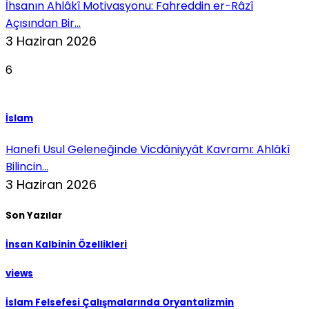
İhsanın Ahlâkî Motivasyonu: Fahreddin er-Râzî
Açısından Bir...
3 Haziran 2026
6
İslam
Hanefi Usul Geleneğinde Vicdâniyyât Kavramı: Ahlâkî
Bilincin...
3 Haziran 2026
Son Yazılar
İnsan Kalbinin Özellikleri
views
İslam Felsefesi Çalışmalarında Oryantalizmin