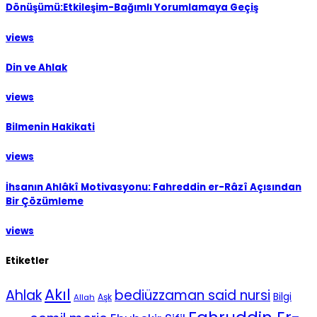
Dönüşümü:Etkileşim-Bağımlı Yorumlamaya Geçiş
views
Din ve Ahlak
views
Bilmenin Hakikati
views
İhsanın Ahlâkî Motivasyonu: Fahreddin er-Râzî Açısından
Bir Çözümleme
views
Etiketler
Akıl
Ahlak
bediüzzaman said nursi
Bilgi
Aşk
Allah