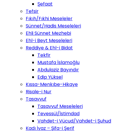
Şefaat
Tefsir
Fıkıh/Fıkhi Meseleler
Sünnet/Hadis Meseleleri
Ehli Sünnet Mezhebi
Ehl-i Beyt Meseleleri
Reddiye & Ehl-i Bidat
Tekfir
Mustafa İslamoğlu
Abdulaziz Bayındır
Edip Yüksel
Kıssa-Menkıbe-Hikaye
Risale-i Nur
Tasavvuf
Tasavvuf Meseleleri
Tevessül/İstimdad
Vahdet-i Vücud/Vahdet-i Şuhud
Kadı İyaz – Şifa-i Şerif