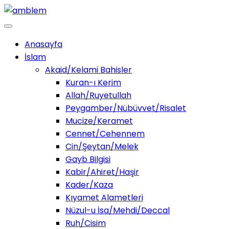
Anasayfa
İslam
Akaid/Kelami Bahisler
Kuran-ı Kerim
Allah/Ruyetullah
Peygamber/Nübüvvet/Risalet
Mucize/Keramet
Cennet/Cehennem
Cin/Şeytan/Melek
Gayb Bilgisi
Kabir/Ahiret/Haşir
Kader/Kaza
Kıyamet Alametleri
Nüzul-u İsa/Mehdi/Deccal
Ruh/Cisim