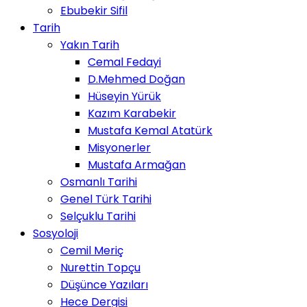
Ebubekir Sifil
Tarih
Yakın Tarih
Cemal Fedayi
D.Mehmed Doğan
Hüseyin Yürük
Kazım Karabekir
Mustafa Kemal Atatürk
Misyonerler
Mustafa Armağan
Osmanlı Tarihi
Genel Türk Tarihi
Selçuklu Tarihi
Sosyoloji
Cemil Meriç
Nurettin Topçu
Düşünce Yazıları
Hece Dergisi