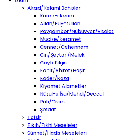
İslam
Akaid/Kelami Bahisler
Kuran-ı Kerim
Allah/Ruyetullah
Peygamber/Nübüvvet/Risalet
Mucize/Keramet
Cennet/Cehennem
Cin/Şeytan/Melek
Gayb Bilgisi
Kabir/Ahiret/Haşir
Kader/Kaza
Kıyamet Alametleri
Nüzul-u İsa/Mehdi/Deccal
Ruh/Cisim
Şefaat
Tefsir
Fıkıh/Fıkhi Meseleler
Sünnet/Hadis Meseleleri