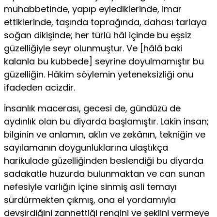
muhabbetinde, yapıp eylediklerinde, imar
ettiklerinde, taşında toprağında, dahası tarlaya
soğan dikişinde; her türlü hâl içinde bu eşsiz
güzelliğiyle seyr olunmuştur. Ve [hâlâ baki
kalanla bu kubbede] seyrine doyulmamıştır bu
güzelliğin. Hâkim söylemin yeteneksizliği onu
ifadeden acizdir.
İnsanlık macerası, gecesi de, gündüzü de
aydınlık olan bu diyarda başlamıştır. Lakin insan;
bilginin ve anlamın, aklın ve zekânın, tekniğin ve
sayılamanın doygunluklarına ulaştıkça
harikulade güzelliğinden beslendiği bu diyarda
sadakatle huzurda bulunmaktan ve can sunan
nefesiyle varlığın içine sinmiş asli temayı
sürdürmekten çıkmış, ona el yordamıyla
devşirdiğini zannettiği rengini ve şeklini vermeye