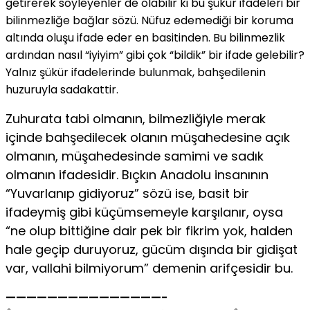
getirerek söyleyenler de olabilir ki bu şükür ifadeleri bir
bilinmezliğe bağlar sözü. Nüfuz edemediği bir koruma
altında oluşu ifade eder en basitinden. Bu bilinmezlik
ardından nasıl “iyiyim” gibi çok “bildik” bir ifade gelebilir?
Yalnız şükür ifadelerinde bulunmak, bahşedilenin
huzuruyla sadakattir.
Zuhurata tabi olmanın, bilmezliğiyle merak
içinde bahşedilecek olanın müşahedesine açık
olmanın, müşahedesinde samimi ve sadık
olmanın ifadesidir. Bıçkın Anadolu insanının
“Yuvarlanıp gidiyoruz” sözü ise, basit bir
ifadeymiş gibi küçümsemeyle karşılanır, oysa
“ne olup bittiğine dair pek bir fikrim yok, halden
hale geçip duruyoruz, gücüm dışında bir gidişat
var, vallahi bilmiyorum” demenin arifçesidir bu.
———————————————-