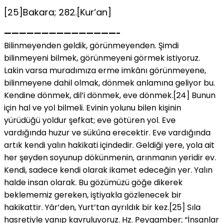
[25]Bakara; 282.[Kur’an]
———————————————-
Bilinmeyenden geldik, görünmeyenden. Şimdi
bilinmeyeni bilmek, görünmeyeni görmek istiyoruz.
Lakin varsa muradımıza erme imkânı görünmeyene,
bilinmeyene dahil olmak, dönmek anlamına geliyor bu.
Kendine dönmek, dil’i dönmek, eve dönmek.[24] Bunun
için hal ve yol bilmeli. Evinin yolunu bilen kişinin
yürüdüğü yoldur şefkat; eve götüren yol. Eve
vardığında huzur ve sükûna erecektir. Eve vardığında
artık kendi yalın hakikati içindedir. Geldiği yere, yola ait
her şeyden soyunup dökünmenin, arınmanın yeridir ev.
Kendi, sadece kendi olarak ikamet edeceğin yer. Yalın
halde insan olarak. Bu gözümüzü göğe dikerek
beklememiz gereken, iştiyakla gözlenecek bir
hakikattir. Yâr’den, Yurt’tan ayrıldık bir kez.[25] Sıla
hasretiyle yanıp kavruluyoruz. Hz. Peygamber; “İnsanlar