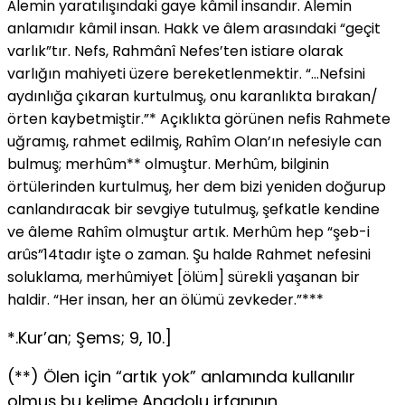
Âlemin yaratılışındaki gaye kâmil insandır. Âlemin
anlamıdır kâmil insan. Hakk ve âlem arasındaki “geçit
varlık”tır. Nefs, Rahmânî Nefes’ten istiare olarak
varlığın mahiyeti üzere bereketlenmektir. “…Nefsini
aydınlığa çıkaran kurtulmuş, onu karanlıkta bırakan/
örten kaybetmiştir.”* Açıklıkta görünen nefis Rahmete
uğramış, rahmet edilmiş, Rahîm Olan’ın nefesiyle can
bulmuş; merhûm** olmuştur. Merhûm, bilginin
örtülerinden kurtulmuş, her dem bizi yeniden doğurup
canlandıracak bir sevgiye tutulmuş, şefkatle kendine
ve âleme Rahîm olmuştur artık. Merhûm hep “şeb-i
arûs”14tadır işte o zaman. Şu halde Rahmet nefesini
soluklama, merhûmiyet [ölüm] sürekli yaşanan bir
haldir. “Her insan, her an ölümü zevkeder.”***
*.Kur’an; Şems; 9, 10.]
(**) Ölen için “artık yok” anlamında kullanılır
olmuş bu kelime Anadolu irfanının