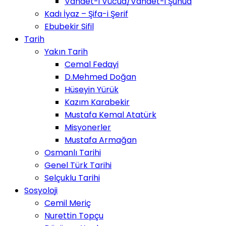
Vahdet-i Vücud/Vahdet-i Şuhud
Kadı İyaz – Şifa-i Şerif
Ebubekir Sifil
Tarih
Yakın Tarih
Cemal Fedayi
D.Mehmed Doğan
Hüseyin Yürük
Kazım Karabekir
Mustafa Kemal Atatürk
Misyonerler
Mustafa Armağan
Osmanlı Tarihi
Genel Türk Tarihi
Selçuklu Tarihi
Sosyoloji
Cemil Meriç
Nurettin Topçu