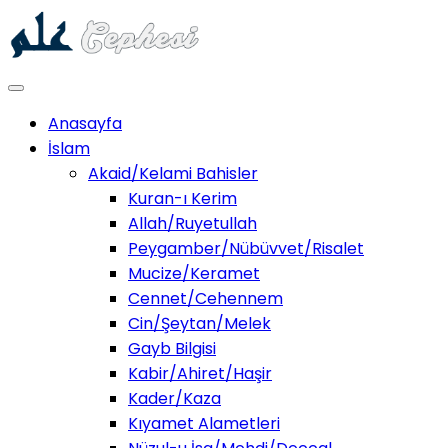
Anasayfa
İslam
Akaid/Kelami Bahisler
Kuran-ı Kerim
Allah/Ruyetullah
Peygamber/Nübüvvet/Risalet
Mucize/Keramet
Cennet/Cehennem
Cin/Şeytan/Melek
Gayb Bilgisi
Kabir/Ahiret/Haşir
Kader/Kaza
Kıyamet Alametleri