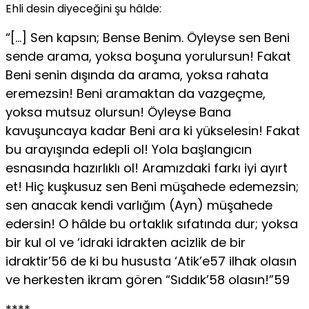
Ehli desin diyeceğini şu hâlde:
“[…] Sen kapsın; Bense Benim. Öyleyse sen Beni
sende arama, yoksa boşuna yorulursun! Fakat
Beni senin dışında da arama, yoksa rahata
eremezsin! Beni aramaktan da vazgeçme,
yoksa mutsuz olursun! Öyleyse Bana
kavuşuncaya kadar Beni ara ki yükselesin! Fakat
bu arayışında edepli ol! Yola başlangıcın
esnasında hazırlıklı ol! Aramızdaki farkı iyi ayırt
et! Hiç kuşkusuz sen Beni müşahede edemezsin;
sen anacak kendi varlığım (Ayn) müşahede
edersin! O hâlde bu ortaklık sıfatında dur; yoksa
bir kul ol ve ‘idraki idrakten acizlik de bir
idraktir’56 de ki bu hususta ‘Atik’e57 ilhak olasın
ve herkesten ikram gören “Sıddık’58 olasın!”59