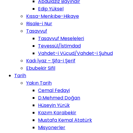
Abdulaziz Bayındır
Edip Yüksel
Kıssa-Menkıbe-Hikaye
Risale-i Nur
Tasavvuf
Tasavvuf Meseleleri
Tevessül/İstimdad
Vahdet-i Vücud/Vahdet-i Şuhud
Kadı İyaz – Şifa-i Şerif
Ebubekir Sifil
Tarih
Yakın Tarih
Cemal Fedayi
D.Mehmed Doğan
Hüseyin Yürük
Kazım Karabekir
Mustafa Kemal Atatürk
Misyonerler