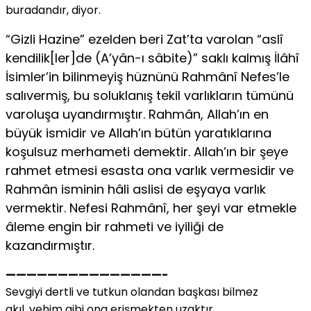
buradandır, diyor.
“Gizli Hazine” ezelden beri Zat’ta varolan “aslî
kendilik[ler]de (A’yân-ı sâbite)” saklı kalmış İlâhî
İsimler’in bilinmeyiş hüznünü Rahmânî Nefes’le
salıvermiş, bu soluklanış tekil varlıkların tümünü
varoluşa uyandırmıştır. Rahmân, Allah’ın en
büyük ismidir ve Allah’ın bütün yaratıklarına
koşulsuz merhameti demektir. Allah’ın bir şeye
rahmet etmesi esasta ona varlık vermesidir ve
Rahmân isminin hâli aslisi de eşyaya varlık
vermektir. Nefesi Rahmânî, her şeyi var etmekle
âleme engin bir rahmeti ve iyiliği de
kazandırmıştır.
———————————————-
Sevgiyi dertli ve tutkun olandan başkası bilmez
akıl, vehim gibi ona erişmekten uzaktır.