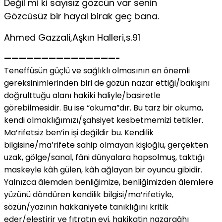
Değil mi ki sayısız gözcün var senin
Gözcüsüz bir hayal birak geç bana.
Ahmed Gazzali,Aşkın Halleri,s.91
———————————————-
Teneffüsün güçlü ve sağlıklı olmasının en önemli
gereksinimlerinden biri de gözün nazar ettiği/bakışını
doğrulttuğu alanı hakiki haliyle/basiretle
görebilmesidir. Bu ise “okuma”dır. Bu tarz bir okuma,
kendi olmaklığımızı/şahsiyet kesbetmemizi tetikler.
Ma’rifetsiz ben’in işi değildir bu. Kendilik
bilgisine/ma’rifete sahip olmayan kişioğlu, gerçekten
uzak, gölge/sanal, fâni dünyalara hapsolmuş, taktığı
maskeyle kâh gülen, kâh ağlayan bir oyuncu gibidir.
Yalnızca âlemden benliğimize, benliğimizden âlemlere
yüzünü döndüren kendilik bilgisi/ma’rifetiyle,
sözün/yazının hakkaniyete tanıklığını kritik
eder/eleştirir ve fıtratın evi, hakikatin nazargâhı