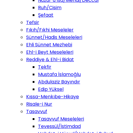
Nüzul-u İsa/Mehdi/Deccal
Ruh/Cisim
Şefaat
Tefsir
Fıkıh/Fıkhi Meseleler
Sünnet/Hadis Meseleleri
Ehli Sünnet Mezhebi
Ehl-i Beyt Meseleleri
Reddiye & Ehl-i Bidat
Tekfir
Mustafa İslamoğlu
Abdulaziz Bayındır
Edip Yüksel
Kıssa-Menkıbe-Hikaye
Risale-i Nur
Tasavvuf
Tasavvuf Meseleleri
Tevessül/İstimdad