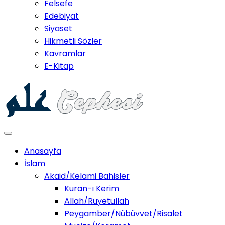
Felsefe
Edebiyat
Siyaset
Hikmetli Sözler
Kavramlar
E-Kitap
Anasayfa
İslam
Akaid/Kelami Bahisler
Kuran-ı Kerim
Allah/Ruyetullah
Peygamber/Nübüvvet/Risalet