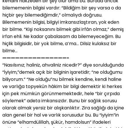
kendini nakzeden bir şey olur ama bu. Burada ancak
bilememenin bilgisi vardır: “Bildiğim bir şey varsa o da
hiçbir şey bilemediğimdir,” olmalıydı doğrusu.
Bilememenin bilgisi, bilgiyi imkansızlaştıran, yok eden
bir bilme. “Kişi noksanını bilmek gibi irfân olmaz,” demiş
irfan ehli. Ne kadar çabalasam da bilemeyeceğim. Bu
hiçlik bilgisidir, bir yok bilme, a’ma… Dilsiz kulaksız bir
bilme…
———————————————-
“Nasılsınız; haliniz, ahvaliniz nicedir?” diye sorulduğunda
“İyiyim,”demek açık bir bilginin işaretidir; “ne olduğumu
biliyorum.” “Ne olduğu”nu bilmek kendine, kendi haline
ve varlığa topyekûn hâkim bir bilgi demektir ki herkes
için pek mümkün görünmemektedir, hele “bir çırpıda
söylemek” adeta imkansızdır. Bunu bir sağlık sorusu
olarak almak yersiz bir alışkanlıktır. Zira sağlığı da içine
alan genel bir hal ve varlık sorusudur bu. Bu “iyiyim”in
önüne “elhamdülillah, şükür, hamdolsun” ifadeleri