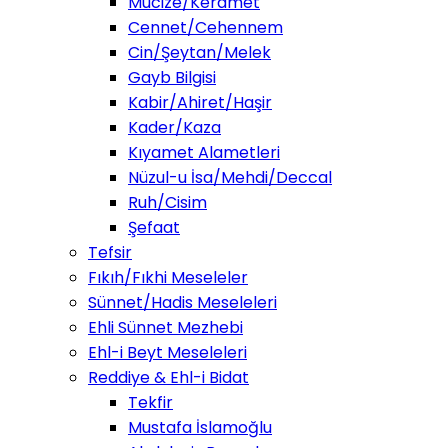
Mucize/Keramet
Cennet/Cehennem
Cin/Şeytan/Melek
Gayb Bilgisi
Kabir/Ahiret/Haşir
Kader/Kaza
Kıyamet Alametleri
Nüzul-u İsa/Mehdi/Deccal
Ruh/Cisim
Şefaat
Tefsir
Fıkıh/Fıkhi Meseleler
Sünnet/Hadis Meseleleri
Ehli Sünnet Mezhebi
Ehl-i Beyt Meseleleri
Reddiye & Ehl-i Bidat
Tekfir
Mustafa İslamoğlu