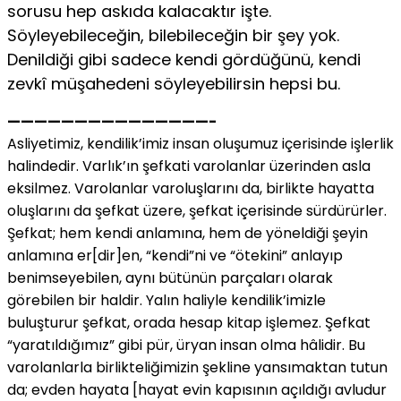
sorusu hep askıda kalacaktır işte.
Söyleyebileceğin, bilebileceğin bir şey yok.
Denildiği gibi sadece kendi gördüğünü, kendi
zevkî müşahedeni söyleyebilirsin hepsi bu.
———————————————-
Asliyetimiz, kendilik’imiz insan oluşumuz içerisinde işlerlik
halindedir. Varlık’ın şefkati varolanlar üzerinden asla
eksilmez. Varolanlar varoluşlarını da, birlikte hayatta
oluşlarını da şefkat üzere, şefkat içerisinde sürdürürler.
Şefkat; hem kendi anlamına, hem de yöneldiği şeyin
anlamına er[dir]en, “kendi”ni ve “ötekini” anlayıp
benimseyebilen, aynı bütünün parçaları olarak
görebilen bir haldir. Yalın haliyle kendilik’imizle
buluşturur şefkat, orada hesap kitap işlemez. Şefkat
“yaratıldığımız” gibi pür, üryan insan olma hâlidir. Bu
varolanlarla birlikteliğimizin şekline yansımaktan tutun
da; evden hayata [hayat evin kapısının açıldığı avludur