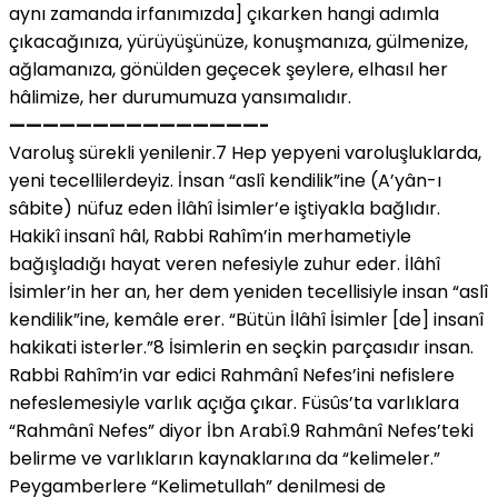
aynı zamanda irfanımızda] çıkarken hangi adımla
çıkacağınıza, yürüyüşünüze, konuşmanıza, gülmenize,
ağlamanıza, gönülden geçecek şeylere, elhasıl her
hâlimize, her durumumuza yansımalıdır.
———————————————-
Varoluş sürekli yenilenir.7 Hep yepyeni varoluşluklarda,
yeni tecellilerdeyiz. İnsan “aslî kendilik”ine (A’yân-ı
sâbite) nüfuz eden İlâhî İsimler’e iştiyakla bağlıdır.
Hakikî insanî hâl, Rabbi Rahîm’in merhametiyle
bağışladığı hayat veren nefesiyle zuhur eder. İlâhî
İsimler’in her an, her dem yeniden tecellisiyle insan “aslî
kendilik”ine, kemâle erer. “Bütün İlâhî İsimler [de] insanî
hakikati isterler.”8 İsimlerin en seçkin parçasıdır insan.
Rabbi Rahîm’in var edici Rahmânî Nefes’ini nefislere
nefeslemesiyle varlık açığa çıkar. Füsûs’ta varlıklara
“Rahmânî Nefes” diyor İbn Arabî.9 Rahmânî Nefes’teki
belirme ve varlıkların kaynaklarına da “kelimeler.”
Peygamberlere “Kelimetullah” denilmesi de