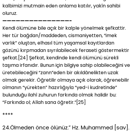
kalbimizi mutmain eden anlama katılır, yakîn sahibi
oluruz.
———————————————-
Kendi ölümüne bile açık bir kalple yönelmek şefkattir.
Her tür bağdan/maddeden, cismaniyetten, “imek
varlık” oluştan, elhasıl tüm yaşamsal kayıtlardan
gözünü kırpmadan sıyrılabilecek feraseti göstermektir
şefkat.[24] Şefkat, kendinde kendi ölümünü sürekli
taşıma irfanıdır. Bunun için bilgiye sahip olabileceğini ve
üretebileceğini “zann”eden bir akıldânelikten uzak
olmak gerekir. Öğretilir olmaya açık olarak, öğrenebilir
olmanın “yürekten” hazırlığıyla “yed-i kudretinde”
bulunduğu ilahî zuhurun farkında olmak halidir bu:
“Farkında ol; Allah sana öğretir.”[25]
****
24.Ölmeden önce ölünüz.” Hz. Muhammed [sav].