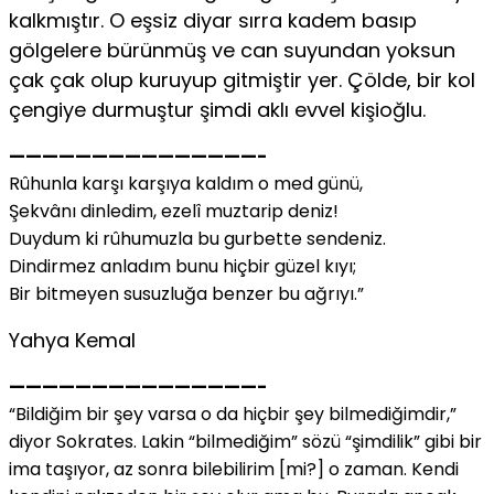
kalkmıştır. O eşsiz diyar sırra kadem basıp
gölgelere bürünmüş ve can suyundan yoksun
çak çak olup kuruyup gitmiştir yer. Çölde, bir kol
çengiye durmuştur şimdi aklı evvel kişioğlu.
———————————————-
Rûhunla karşı karşıya kaldım o med günü,
Şekvânı dinledim, ezelî muztarip deniz!
Duydum ki rûhumuzla bu gurbette sendeniz.
Dindirmez anladım bunu hiçbir güzel kıyı;
Bir bitmeyen susuzluğa benzer bu ağrıyı.”
Yahya Kemal
———————————————-
“Bildiğim bir şey varsa o da hiçbir şey bilmediğimdir,”
diyor Sokrates. Lakin “bilmediğim” sözü “şimdilik” gibi bir
ima taşıyor, az sonra bilebilirim [mi?] o zaman. Kendi