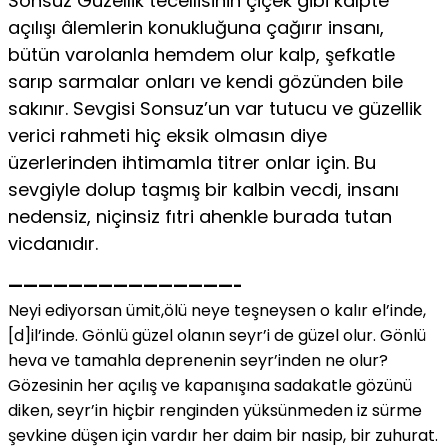
Sonsuz Güzellik tecellisinin çiçek gibi kalpte
açılışı âlemlerin konukluğuna çağırır insanı,
bütün varolanla hemdem olur kalp, şefkatle
sarıp sarmalar onları ve kendi gözünden bile
sakınır. Sevgisi Sonsuz’un var tutucu ve güzellik
verici rahmeti hiç eksik olmasın diye
üzerlerinden ihtimamla titrer onlar için. Bu
sevgiyle dolup taşmış bir kalbin vecdi, insanı
nedensiz, niçinsiz fıtri ahenkle burada tutan
vicdanıdır.
———————————————-
Neyi ediyorsan ümit,ölü neye teşneysen o kalır el’inde,
[d]il’inde. Gönlü güzel olanın seyr’i de güzel olur. Gönlü
heva ve tamahla deprenenin seyr’inden ne olur?
Gözesinin her açılış ve kapanışına sadakatle gözünü
diken, seyr’in hiçbir renginden yüksünmeden iz sürme
şevkine düşen için vardır her daim bir nasip, bir zuhurat.