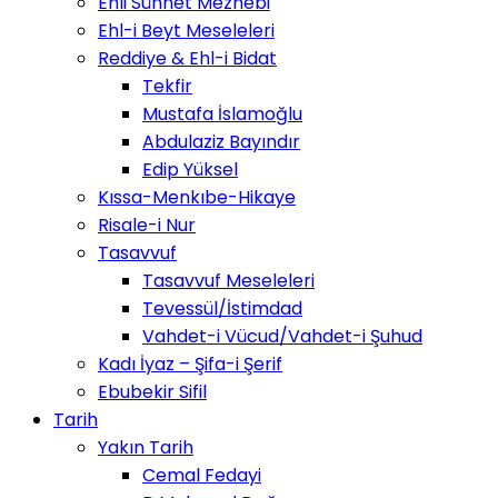
Ehli Sünnet Mezhebi
Ehl-i Beyt Meseleleri
Reddiye & Ehl-i Bidat
Tekfir
Mustafa İslamoğlu
Abdulaziz Bayındır
Edip Yüksel
Kıssa-Menkıbe-Hikaye
Risale-i Nur
Tasavvuf
Tasavvuf Meseleleri
Tevessül/İstimdad
Vahdet-i Vücud/Vahdet-i Şuhud
Kadı İyaz – Şifa-i Şerif
Ebubekir Sifil
Tarih
Yakın Tarih
Cemal Fedayi