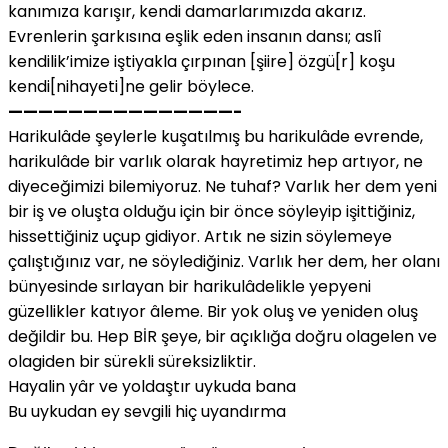
kanımıza karışır, kendi damarlarımızda akarız.
Evrenlerin şarkısına eşlik eden insanın dansı; aslî
kendilik’imize iştiyakla çırpınan [şiire] özgü[r] koşu
kendi[nihayeti]ne gelir böylece.
———————————————-
Harikulâde şeylerle kuşatılmış bu harikulâde evrende,
harikulâde bir varlık olarak hayretimiz hep artıyor, ne
diyeceğimizi bilemiyoruz. Ne tuhaf? Varlık her dem yeni
bir iş ve oluşta olduğu için bir önce söyleyip işittiğiniz,
hissettiğiniz uçup gidiyor. Artık ne sizin söylemeye
çalıştığınız var, ne söylediğiniz. Varlık her dem, her olanı
bünyesinde sırlayan bir harikulâdelikle yepyeni
güzellikler katıyor âleme. Bir yok oluş ve yeniden oluş
değildir bu. Hep BİR şeye, bir açıklığa doğru olagelen ve
olagiden bir sürekli süreksizliktir.
Hayalin yâr ve yoldaştır uykuda bana
Bu uykudan ey sevgili hiç uyandırma