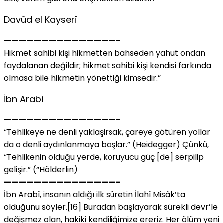
Davûd el Kayserî
———————————————-
Hikmet sahibi kişi hikmetten bahseden yahut ondan
faydalanan değildir; hikmet sahibi kişi kendisi farkında
olmasa bile hikmetin yönettiği kimsedir.”
İbn Arabi
———————————————-
“Tehlikeye ne denli yaklaşirsak, çareye götüren yollar
da o denli aydınlanmaya başlar.” (Heidegger) Çünkü,
“Tehlikenin olduğu yerde, koruyucu güç [de] serpilip
gelişir.” (“Hölderlin)
———————————————-
İbn Arabî, insanın aldığı ilk sûretin İlahî Misâk’ta
olduğunu söyler.[16] Buradan başlayarak sürekli devr’le
değişmez olan, hakiki kendiliğimize ereriz. Her ölüm yeni