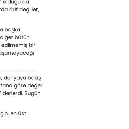
î” olduğu da
da ârif değiller,
eya başka
 diğer bütün
 edilmemiş bir
unlaşamayacağı
————————–
ile, dünyaya bakış
, irfana göre değer
k” derlerdi. Bugün
çin, en üst