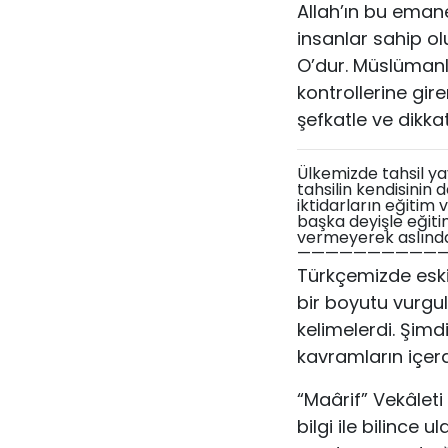
Allah’ın bu eman
insanlar sahip ol
O’dur. Müslümanla
kontrollerine gire
şefkatle ve dikk
Ülkemizde tahsil yay
tahsilin kendisinin 
iktidarların eğitim 
başka deyişle eğiti
vermeyerek aslında
——————————
Türkçemizde eskid
bir boyutu vurgular
kelimelerdi. Şimd
kavramların içer
“Maârif” Vekâleti 
bilgi ile bilince