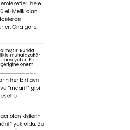
emleketler, hele
ü el-Melik olan
eldelerde
ürler. Ona göre,
azalmıştır. Bunda
ellikle muhafazakâr
rmesi yatar. Bir
 içeriğine önem
————————–
ın her biri ayrı
” ve “maârif” gibi
lesef o
acı olan kişilerin
ârif” yok oldu. Bu