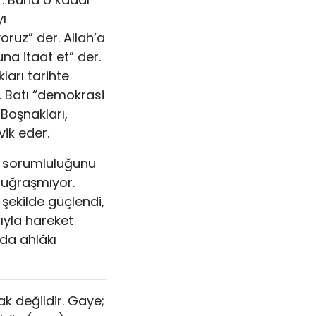
yı
yoruz” der. Allah’a
a itaat et” der.
ları tarihte
. Batı “demokrasi
n Boşnakları,
vik eder.
ın sorumluluğunu
e uğraşmıyor.
 şekilde güçlendi,
ıyla hareket
ada ahlâkı
 değildir. Gaye;