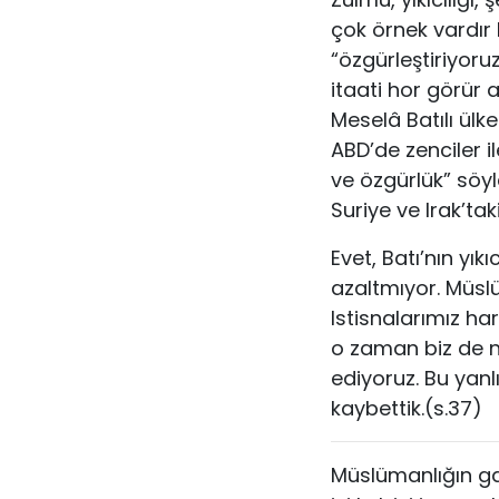
çok örnek vardır k
“özgürleştiriyoruz
itaati hor görür
Meselâ Batılı ülk
ABD’de zenciler i
ve özgürlük” söyle
Suriye ve Irak’tak
Evet, Batı’nın yı
azaltmıyor. Müslü
Istisnalarımız ha
o zaman biz de n
ediyoruz. Bu yanl
kaybettik.(s.37)
Müslümanlığın g