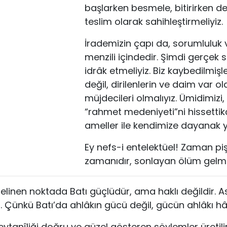
başlarken besmele, bitirirken de
teslim olarak sahihleştirmeliyiz.
İrademizin çapı da, sorumluluk v
menzili içindedir. Şimdi gerçe
idrâk etmeliyiz. Biz kaybedilmişle
değil, dirilenlerin ve daim var ol
müjdecileri olmalıyız. Ümidimizi,
“rahmet medeniyeti”ni hissettik
ameller ile kendimize dayanak y
Ey nefs-i entelektüel! Zaman pi
zamanıdır, sonlayan ölüm gelm
elinen noktada Batı güçlüdür, ama haklı değildir. A
 Çünkü Batı’da ahlâkın gücü değil, gücün ahlâkı hâ
 şeytanîliği doğru ve güzel gösteren söylemler üretil