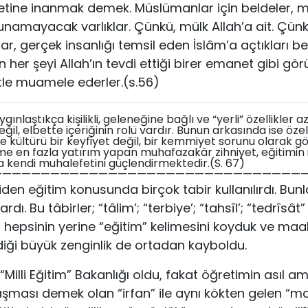
etine inanmak demek. Müslümanlar için beldeler, m
unamayacak varlıklar. Çünkü, mülk Allah’a ait. Çünk
r, gerçek insanlığı temsil eden İslâm’a açtıkları b
n her şeyi Allah’ın tevdi ettiği birer emanet gibi gör
atle muamele ederler.(s.56)
gınlaştıkça kişilikli, geleneğine bağlı ve “yerli” özellikler 
değil, elbette içeriğinin rolü vardır. Bunun arkasında ise öz
ve kültürü bir keyfiyet değil, bir kemmiyet sorunu olarak gö
me en fazla yatırım yapan muhafazakâr zihniyet, eğitimin
 kendi muhalefetini güçlendirmektedir.(S. 67)
—————————————————————————————————
en eğitim konusunda birçok tabir kullanılırdı. Bunlar
dı. Bu tâbirler; “tâlim’; “terbiye’; “tahsîl’; “tedrîsât
i hepsinin yerine “eğitim” kelimesini koyduk ve maa
diği büyük zenginlik de ortadan kayboldu.
“Milli Eğitim” Bakanlığı oldu, fakat öğretimin asıl am
 ulaşması demek olan “irfan” ile aynı kökten gelen “ma