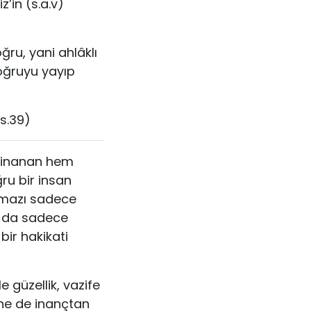
z’in (s.a.v)
oğru, yani ahlâklı
oğruyu yayıp
s.39)
ir inanan hem
u bir insan
namazı sadece
ı da sadece
ir hakikati
güzellik, vazife
, ne de inançtan