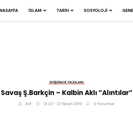
NASAYFA
İSLAM
TARIH
SOSYOLOJI
GENE
DÜŞÜNCE YAZILARI
Savaş Ş.Barkçin – Kalbin Aklı ”Alıntılar”
Arif
13:22 - 27 Nisan 2019
0 Yorumlar