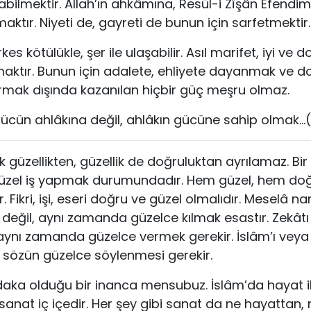
 olabilmektir. Allah’ın ahkâmına, Resül-i Zîşân Efendimi
ktır. Niyeti de, gayreti de bunun için sarfetmektir.
s kötülükle, şer ile ulaşabilir. Asıl marifet, iyi ve d
maktır. Bunun için adalete, ehliyete dayanmak ve d
ırmak dışında kazanılan hiçbir güç meşru olmaz.
 Gücün ahlâkına değil, ahlâkın gücüne sahip olmak…(
 güzellikten, güzellik de doğruluktan ayrılamaz. B
üzel iş yapmak durumundadır. Hem güzel, hem doğr
 Fikri, işi, eseri doğru ve güzel olmalıdır. Meselâ 
değil, aynı zamanda güzelce kılmak esastır. Zekât
aynı zamanda güzelce vermek gerekir. İslâm’ı veya b
r sözün güzelce söylenmesi gerekir.
a olduğu bir inanca mensubuz. İslâm’da hayat ile 
le sanat iç içedir. Her şey gibi sanat da ne hayattan