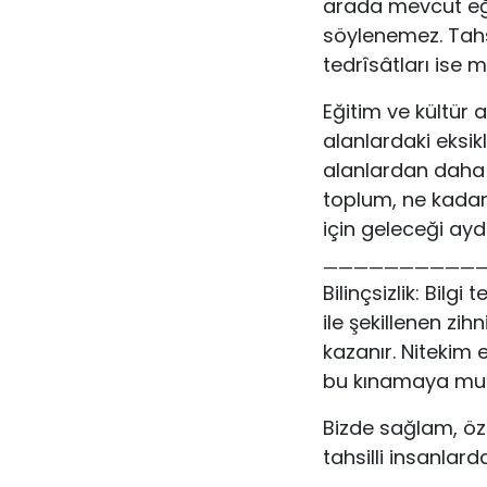
arada mevcut eğit
söylenemez. Tahsi
tedrîsâtları ise m
Eğitim ve kültür 
alanlardaki eksi
alanlardan daha 
toplum, ne kadar
için geleceği ayd
——————————
Bilinçsizlik: Bilg
ile şekillenen zihn
kazanır. Nitekim e
bu kınamaya muha
Bizde sağlam, özl
tahsilli insanlarda