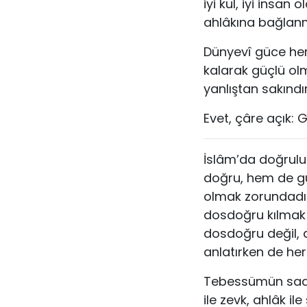
iyi kul, iyi insan
ahlâkına bağlanma
Dünyevî güce herke
kalarak güçlü ol
yanlıştan sakınd
Evet, çâre açık:
İslâm’da doğruluk
doğru, hem de g
olmak zorundadır.
dosdoğru kılmak 
dosdoğru değil, 
anlatırken de he
Tebessümün sadak
ile zevk, ahlâk i