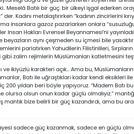
i.. Meselâ Batılı bir güç. bir ülkeyi işgal ederken ora
” der. Kadını metalaştırırken “kadının zincirlerini kırı
 ama insanlara gazoz pazarlarken onlara “susuzluğun
eler Insan Hakları Evrensel Beyannamesi’ni yayınladık
le beyazların aynı çeşmeden su içmesi bile yasaktır
mlerini parlatırken Yahudilerin Filistinlileri, Sırpları
i gibi zalim rejimlerin Müslümanları katletmesini teş
kıcı ve ikiyüzlü karakteri açık… Ama bu, Müslümanlar
manlar, Batı ile uğraştıkları kadar kendi eksikleri il
riç 200 yıldan beri böyle yapıyoruz. “Madem Batı bu
e olursa olsun onun kadar güçlü olmalıyız.” mantığ
ış mantık bize belirli bir güç kazandırdı, ama bu ar
ayesi sadece güç kazanmak, sadece en güçlü olmak