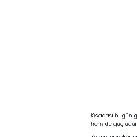
Kısacası bugün g
hem de güçlüdür.
Zulmü, yıkıcılığı,