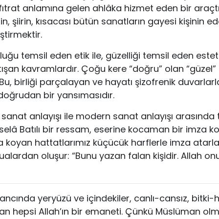
fıtrat anlamına gelen ahlâka hizmet eden bir araçtı
n, şiirin, kısacası bütün sanatların gayesi kişinin edebi
ştirmektir.
uğu temsil eden etik ile, güzelliği temsil eden estetik
tışan kavramlardır. Çoğu kere “doğru” olan “güzel” d
u, birliği parçalayan ve hayatı şizofrenik duvarlarl
doğrudan bir yansımasıdır.
 sanat anlayışı ile modern sanat anlayışı arasınd
eselâ Batılı bir ressam, eserine kocaman bir imza k
a koyan hattatlarımız küçücük harflerle imza atarla
dualardan oluşur: “Bunu yazan falan kişidir. Allah on
ncında yeryüzü ve içindekiler, canlı-cansız, bitki-
n hepsi Allah’ın bir emaneti. Çünkü Müslüman ol