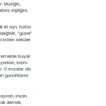
r. Müziğin,
ni, kişiliğini,
 iki ayrı, hatta
eğildir, “güzel”
a bölen seküler
a temelde büyük
oyarken, bizim
r. O imzalar da
un günahlarını
hayvan, insan,
mak demek,