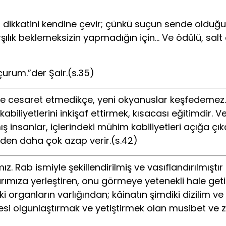
a, dikkatini kendine çevir; çünkü suçun sende olduğu
rşılık beklemeksizin yapmadığın için… Ve ödülü, salt
rum.”der Şair.(s.35)
e cesaret etmedikçe, yeni okyanuslar keşfedemez.” B
biliyetlerini inkişaf ettirmek, kısacası eğitimdir. Ve
nsanlar, içlerindeki mühim kabiliyetleri açığa çıkara
rden daha çok azap verir.(s.42)
ız. Rab ismiyle şekillendirilmiş ve vasıflandırılmış
ımıza yerleştiren, onu görmeye yetenekli hale geti
ki organların varlığından; kâinatın şimdiki dizilim 
yesi olgunlaştırmak ve yetiştirmek olan musibet ve 