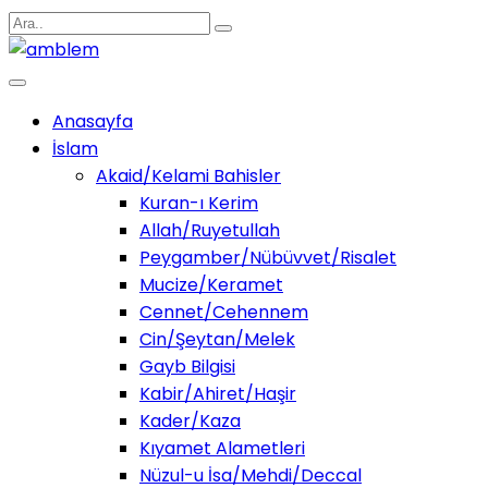
Anasayfa
İslam
Akaid/Kelami Bahisler
Kuran-ı Kerim
Allah/Ruyetullah
Peygamber/Nübüvvet/Risalet
Mucize/Keramet
Cennet/Cehennem
Cin/Şeytan/Melek
Gayb Bilgisi
Kabir/Ahiret/Haşir
Kader/Kaza
Kıyamet Alametleri
Nüzul-u İsa/Mehdi/Deccal