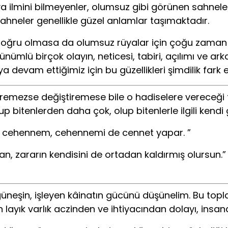
ya ilmini bilmeyenler, olumsuz gibi görünen sahnel
ahneler genellikle güzel anlamlar taşımaktadır.
in doğru olmasa da olumsuz rüyalar için çoğu zaman 
mlü birçok olayın, neticesi, tabiri, açılımı ve ark
devam ettiğimiz için bu güzellikleri şimdilik fark
emezse değiştiremese bile o hadiselere vereceği te
up bitenlerden daha çok, olup bitenlerle ilgili kendi 
neti cehennem, cehennemi de cennet yapar. ”
an, zararın kendisini de ortadan kaldırmış olursun.”
üneşin, işleyen kâinatın gücünü düşünelim. Bu toplam
 layık varlık aczinden ve ihtiyacından dolayı, insand