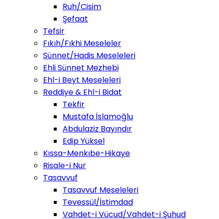
Ruh/Cisim
Şefaat
Tefsir
Fıkıh/Fıkhi Meseleler
Sünnet/Hadis Meseleleri
Ehli Sünnet Mezhebi
Ehl-i Beyt Meseleleri
Reddiye & Ehl-i Bidat
Tekfir
Mustafa İslamoğlu
Abdulaziz Bayındır
Edip Yüksel
Kıssa-Menkıbe-Hikaye
Risale-i Nur
Tasavvuf
Tasavvuf Meseleleri
Tevessül/İstimdad
Vahdet-i Vücud/Vahdet-i Şuhud