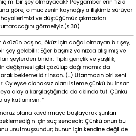
 hiç mi bir şey olmayacak? Peygamberlerin fiziki
a göre, o mucizenin kaynağıyla ilişkimiz sürüyor
, hayallerimizi ve düştüğümüz çıkmazları
urtaracağını görmeliyiz.(s.30)
r öküzün başına, öküz için doğal olmayan bir şey,
ey gelebilir: Eğer başınız yalnızca alışılmış ve
şeylerden biridir: Tıpkı gençlik ve yaşlılık,
rin değişmesi gibi çözülüp dağılmamız da
arak beklemelidir insan. (…) Utanmazın biri seni
. Öyleyse olanaksız olanı isteme,çünkü bu insan
ya olayla karşılaştığında da aklında tut. Çünkü
y katlanırsın. ”
 maruz olana kaydırmaya başlayarak şunları
şı beklemediğin için suç sendedir: Çünkü onun bu
bunu unutmuşsundur; bunun için kendine değil de