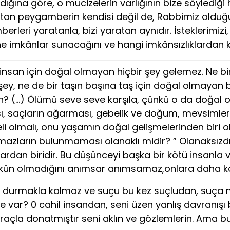
dığına göre, o mucizelerin varlığının bize söylediği
an peygamberin kendisi değil de, Rabbimiz olduğun
leri yaratanla, bizi yaratan aynıdır. İsteklerimizi
e imkânlar sunacağını ve hangi imkânsızlıklardan k
 insan için doğal olmayan hiçbir şey gelemez. Ne bi
 ne de bir taşın başına taş için doğal olmayan bir ş
? (…) Ölümü seve seve karşıla, çünkü o da doğal olan 
sı, saçların ağarması, gebelik ve doğum, mevsimle
i olmalı, onu yaşamın doğal gelişmelerinden biri ol
zların bulunmaması olanaklı midir? ” Olanaksızdır
an biridir. Bu düşünceyi başka bir kötü insanla ve
kün olmadığını anımsar anımsamaz,onlara daha kola
nde durmakla kalmaz ve suçu bu kez suçludan, suça
k ne var? 0 cahil insandan, seni üzen yanlış davranı
araçla donatmıştır seni aklın ve gözlemlerin. Ama 