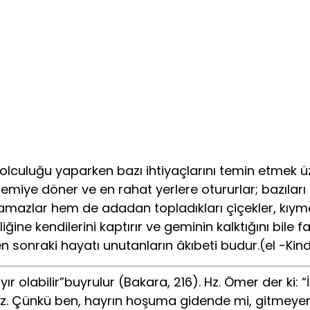
yolculuğu yaparken bazı ihtiyaçlarını temin etmek ü
miye döner ve en rahat yerlere otururlar; bazıları ar
azlar hem de adadan topladıkları çiçekler, kıymetl
ğine kendilerini kaptırır ve geminin kalktığını bile
en sonraki hayatı unutanların âkıbeti budur.(el -Kind
ır olabilir”buyrulur (Bakara, 216). Hz. Ömer der ki: 
. Çünkü ben, hayrın hoşuma gidende mi, gitmeyend