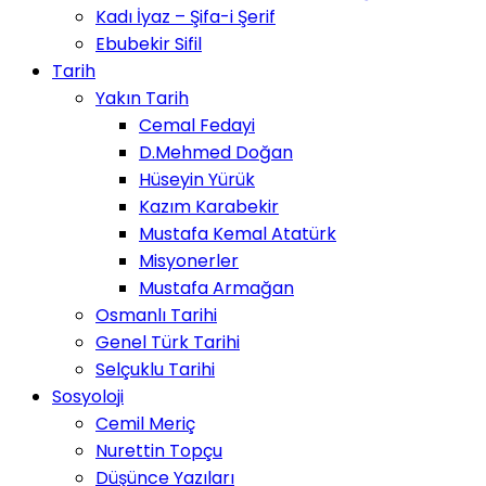
Kadı İyaz – Şifa-i Şerif
Ebubekir Sifil
Tarih
Yakın Tarih
Cemal Fedayi
D.Mehmed Doğan
Hüseyin Yürük
Kazım Karabekir
Mustafa Kemal Atatürk
Misyonerler
Mustafa Armağan
Osmanlı Tarihi
Genel Türk Tarihi
Selçuklu Tarihi
Sosyoloji
Cemil Meriç
Nurettin Topçu
Düşünce Yazıları