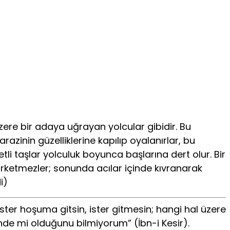
zere bir adaya uğrayan yolcular gibidir. Bu
azinin güzelliklerine kapılıp oyalanırlar, bu
i taşlar yolculuk boyunca başlarına dert olur. Bir
 farketmezler; sonunda acılar içinde kıvranarak
i)
“İster hoşuma gitsin, ister gitmesin; hangi hal üzere
e mi olduğunu bilmiyorum” (İbn-i Kesir).