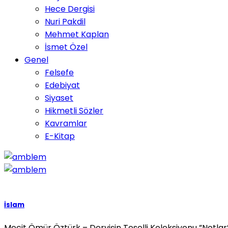
Hece Dergisi
Nuri Pakdil
Mehmet Kaplan
İsmet Özel
Genel
Felsefe
Edebiyat
Siyaset
Hikmetli Sözler
Kavramlar
E-Kitap
İslam
Mecit Ömür Öztürk – Dervişin Teselli Koleksiyonu ”Notlar