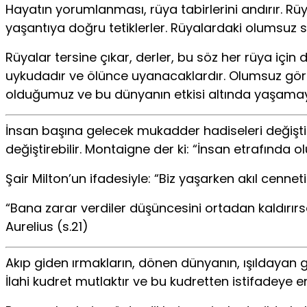
Hayatın yorumlanması, rüya tabirlerini andırır. Rü
yaşantıya doğru tetiklerler. Rüyalardaki olumsuz s
Rüyalar tersine çıkar, derler, bu söz her rüya iç
uykudadır ve ölünce uyanacaklardır. Olumsuz görünü
olduğumuz ve bu dünyanın etkisi altında yaşamaya 
İnsan başına gelecek mukadder hadiseleri değiştir
değiştirebilir. Montaigne der ki: “İnsan etrafında ol
Şair Milton’un ifadesiyle: “Biz yaşarken akıl cen
“Bana zarar verdiler düşüncesini ortadan kaldırırs
Aurelius (s.21)
Akıp giden ırmakların, dönen dünyanın, ışıldayan g
İlahi kudret mutlaktır ve bu kudretten istifadeye en