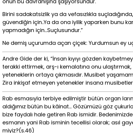
onun bu davranışına şaşıyorsundur.
Birini sadakatsizlik ya da vefasızlıkla suçladığınd
güvendiğin için..Ya da ona iyilik yaparken bunu ka
yapmadığın için…Suçlusundur.”
Ne demiş uçurumda açan çiçek: Yurdumsun ey uçu
Andre Gide der ki, “İnsan kıyıyı gözden kaybetmey
terakki ettirmek, arş-ı kemalatına onu ulaştırmak, ka
yeteneklerin ortaya çıkmasıdır. Musibet yaşamamış i
Zira inkişaf etmeyen yetenekler insana musibetle
Rab esmasıyla terbiye edilmiştir bütün organ larım
aldığımız bütün bu kâinat… Gözümüzü göz çukurlar
bize faydalı hale getiren Rab ismidir. Bedenimizde
esmanın yani Rab isminin tecellisi olarak; asıl ga
miyiz?(s.46)