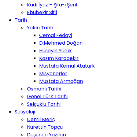
Kadı İyaz – Şifa-i Şerif
Ebubekir Sifil
Tarih
Yakın Tarih
Cemal Fedayi
D.Mehmed Doğan
Hüseyin Yürük
Kazım Karabekir
Mustafa Kemal Atatürk
Misyonerler
Mustafa Armağan
Osmanlı Tarihi
Genel Türk Tarihi
Selçuklu Tarihi
Sosyoloji
Cemil Meriç
Nurettin Topçu
Düşünce Yazıları