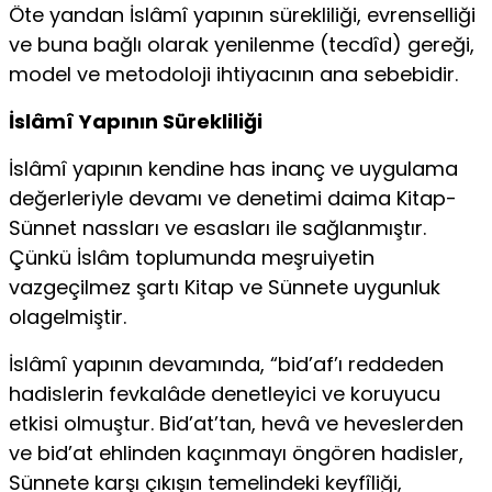
Öte yandan İslâmî yapının sürekliliği, evrenselliği
ve buna bağlı olarak yenilenme (tecdîd) gereği,
model ve metodoloji ihtiyacının ana sebebidir.
İslâmî Yapının Sürekliliği
İslâmî yapının kendine has inanç ve uygulama
değerleriyle devamı ve denetimi daima Kitap-
Sünnet nassları ve esasları ile sağlanmıştır.
Çünkü İslâm toplumunda meşruiyetin
vazgeçilmez şartı Kitap ve Sünnete uygunluk
olagelmiştir.
İslâmî yapının devamında, “bid’af’ı reddeden
hadislerin fevkalâde denetleyici ve koruyucu
etkisi olmuştur. Bid’at’tan, hevâ ve heveslerden
ve bid’at ehlinden kaçınmayı öngören hadisler,
Sünnete karşı çıkışın temelindeki keyfîliği,