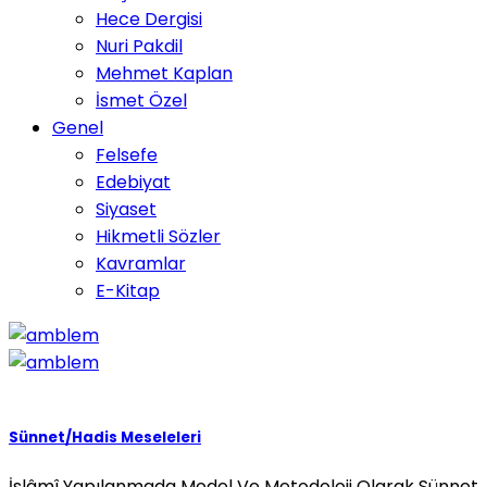
Hece Dergisi
Nuri Pakdil
Mehmet Kaplan
İsmet Özel
Genel
Felsefe
Edebiyat
Siyaset
Hikmetli Sözler
Kavramlar
E-Kitap
Sünnet/Hadis Meseleleri
İslâmî Yapılanmada Model Ve Metodoloji Olarak Sünnet