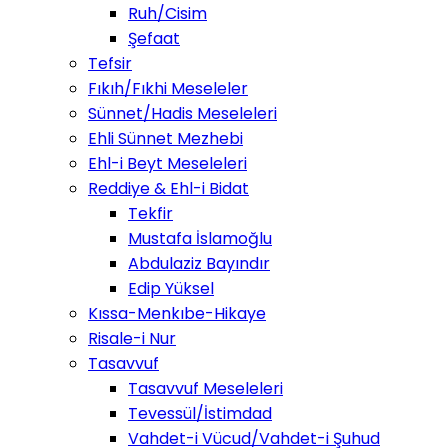
Ruh/Cisim
Şefaat
Tefsir
Fıkıh/Fıkhi Meseleler
Sünnet/Hadis Meseleleri
Ehli Sünnet Mezhebi
Ehl-i Beyt Meseleleri
Reddiye & Ehl-i Bidat
Tekfir
Mustafa İslamoğlu
Abdulaziz Bayındır
Edip Yüksel
Kıssa-Menkıbe-Hikaye
Risale-i Nur
Tasavvuf
Tasavvuf Meseleleri
Tevessül/İstimdad
Vahdet-i Vücud/Vahdet-i Şuhud