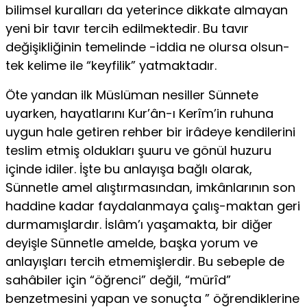
bilimsel kuralları da yeterince dikkate almayan
yeni bir tavır tercih edilmektedir. Bu tavır
değişikliğinin temelinde -iddia ne olursa olsun-
tek kelime ile “keyfilik” yatmaktadır.
Öte yandan ilk Müslüman nesiller Sünnete
uyarken, hayatlarını Kur’ân-ı Kerîm’in ruhuna
uygun hale getiren rehber bir irâdeye kendilerini
teslim etmiş oldukları şuuru ve gönül huzuru
içinde idiler. İşte bu anlayışa bağlı olarak,
Sünnetle amel alıştırmasından, imkânlarının son
haddine kadar faydalanmaya çalış-maktan geri
durmamışlardır. İslâm’ı yaşamakta, bir diğer
deyişle Sünnetle amelde, başka yorum ve
anlayışları tercih etmemişlerdir. Bu sebeple de
sahâbiler için “öğrenci” değil, “mürîd”
benzetmesini yapan ve sonuçta ” öğrendiklerine