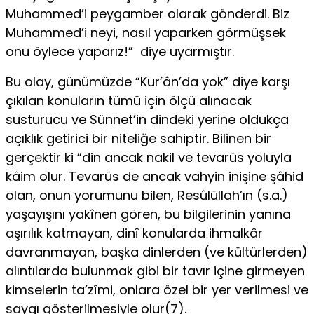
Muhammed’i peygamber olarak gönderdi. Biz
Muhammed’i neyi, nasıl yaparken görmüşsek
onu öylece yaparız!” diye uyarmıştır.
Bu olay, günümüzde “Kur’ân’da yok” diye karşı
çıkılan konuların tümü için ölçü alınacak
susturucu ve Sünnet’in dindeki yerine oldukça
açıklık getirici bir niteliğe sahiptir. Bilinen bir
gerçektir ki “din ancak nakil ve tevarüs yoluyla
kâim olur. Tevarüs de ancak vahyin inişine şâhid
olan, onun yorumunu bilen, Resûlüllah’ın (s.a.)
yaşayışını yakînen gören, bu bilgilerinin yanına
aşırılık katmayan, dinî konularda ihmalkâr
davranmayan, başka dinlerden (ve kültürlerden)
alıntılarda bulunmak gibi bir tavır içine girmeyen
kimselerin ta’zîmi, onlara özel bir yer verilmesi ve
saygı gösterilmesiyle olur(7).