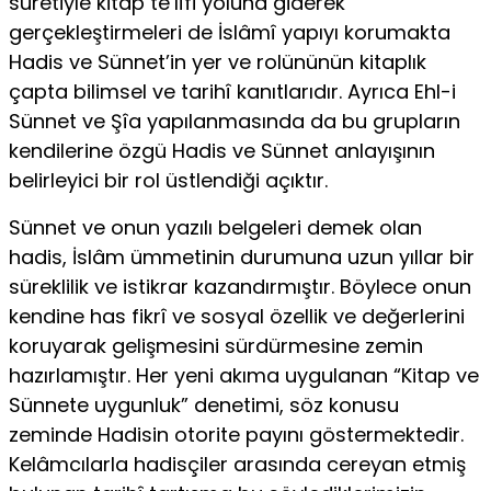
suretiyle kitap te’lîfi yoluna giderek
gerçekleştirmeleri de İslâmî yapıyı korumakta
Hadis ve Sünnet’in yer ve rolününün kitaplık
çapta bilimsel ve tarihî kanıtlarıdır. Ayrıca Ehl-i
Sünnet ve Şîa yapılanmasında da bu grupların
kendilerine özgü Hadis ve Sünnet anlayışının
belirleyici bir rol üstlendiği açıktır.
Sünnet ve onun yazılı belgeleri demek olan
hadis, İslâm ümmetinin durumuna uzun yıllar bir
süreklilik ve istikrar kazandırmıştır. Böylece onun
kendine has fikrî ve sosyal özellik ve değerlerini
koruyarak gelişmesini sürdürmesine zemin
hazırlamıştır. Her yeni akıma uygulanan “Kitap ve
Sünnete uygunluk” denetimi, söz konusu
zeminde Hadisin otorite payını göstermektedir.
Kelâmcılarla hadisçiler arasında cereyan etmiş