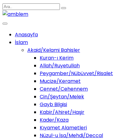
Anasayfa
İslam
Akaid/Kelami Bahisler
Kuran-ı Kerim
Allah/Ruyetullah
Peygamber/Nübüvvet/Risalet
Mucize/Keramet
Cennet/Cehennem
Cin/Şeytan/Melek
Gayb Bilgisi
Kabir/Ahiret/Haşir
Kader/Kaza
Kıyamet Alametleri
Nüzul-u İsa/Mehdi/Deccal