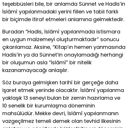
teşebbüsleri bile, bir anlamda Sünnet ve Hadis’in
İslâmî yapılanmadaki yerini fiilen ve tabii farklı
bir biçimde itiraf etmeleri anlamına gelmektedir.
Buradan “Hadis, İslâmî yapılanmada istismara
en uygun malzemeyi oluşturmaktadır” sonucu
çıkarılamaz. Aksine, “Kitap’ın hemen yanmasında
Hadis’in ya da Sünnet’in onaylamadığı herhangi
bir oluşumun asla “İslâmî” bir nitelik
kazanamayacağı anlaşılır.
Söz buraya gelmişken tarihî bir gerçeğe daha
işaret etmek yerinde olacaktır. İslâmî yapılanma
yaklaşık 13 seneyi bulan bir zemin hazırlama ve
10 senelik bir kurumlaşma döneminin
mahsûlüdür. Mekke devri, İslâmî yapılanmanın
vazgeçilmez temeli demek olan tevhid ilkesinin