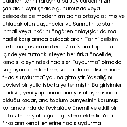
bulunan tarihî tartışma bu söylediklerimizin
şahididir. Aynı şekilde günümüzde veya
gelecekte de modernizm adına ortaya atılmış ve
atılacak olan düşünceler ve Sünnetin toptan
ihmali veya inkârını öngören anlayışlar daima
hadisi karşılarında bulacaklardır. Tarihî gelişim
de bunu göstermektedir. Zira İslâm toplumu
içinde yer tutmak isteyen her fırka öncelikle,
kendisi aleyhindeki hadisleri “uydurma” olmakla
suçlayarak reddetme, sonra da kendisi lehinde
“Hadis uydurma” yoluna gitmiştir. Yasallığını
böylesi bir yolla isbata yeltenmiştir. Bu girişimler
hadisin, yeni yapılanmaların yasallaşmasında
olduğu kadar, ana toplum bünyesinin korunup
kollamasında da fevkalâde önemli ve etkili bir
rol üstlenmiş olduğunu göstermektedir. Yani
fırkaların kendi lehlerine hadis uydurma