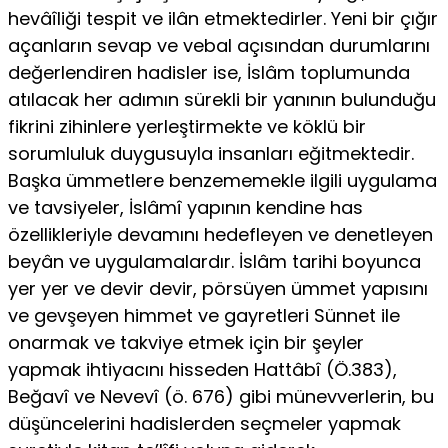
hevâîliği tespit ve ilân etmektedirler. Yeni bir çığır
açanların sevap ve vebal açısından durumlarını
değerlendiren hadisler ise, İslâm toplumunda
atılacak her adımın sürekli bir yanının bulunduğu
fikrini zihinlere yerleştirmekte ve köklü bir
sorumluluk duygusuyla insanları eğitmektedir.
Başka ümmetlere benzememekle ilgili uygulama
ve tavsiyeler, İslâmî yapının kendine has
özellikleriyle devamını hedefleyen ve denetleyen
beyân ve uygulamalardır. İslâm tarihi boyunca
yer yer ve devir devir, pörsüyen ümmet yapısını
ve gevşeyen himmet ve gayretleri Sünnet ile
onarmak ve takviye etmek için bir şeyler
yapmak ihtiyacını hisseden Hattâbî (Ö.383),
Beğavî ve Nevevî (ö. 676) gibi münevverlerin, bu
düşüncelerini hadislerden seçmeler yapmak