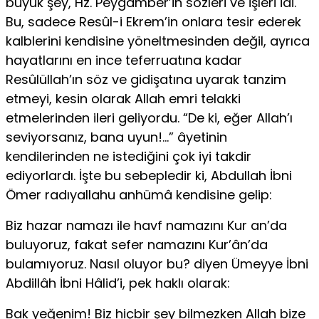
büyük şey, Hz. Peygamber’in sözleri ve işleri idi.
Bu, sadece Resûl-i Ekrem’in onlara tesir ederek
kalblerini kendisine yöneltmesinden değil, ayrıca
hayatlarını en ince teferruatına kadar
Resûlüllah’ın söz ve gidişatına uyarak tanzim
etmeyi, kesin olarak Allah emri telakki
etmelerinden ileri geliyordu. “De ki, eğer Allah’ı
seviyorsanız, bana uyun!…” âyetinin
kendilerinden ne istediğini çok iyi takdir
ediyorlardı. İşte bu sebepledir ki, Abdullah İbni
Ömer radıyallahu anhümâ kendisine gelip:
Biz hazar namazı ile havf namazını Kur an’da
buluyoruz, fakat sefer namazını Kur’ân’da
bulamıyoruz. Nasıl oluyor bu? diyen Ümeyye İbni
Abdillâh İbni Hâlid’i, pek haklı olarak:
Bak yeğenim! Biz hiçbir şey bilmezken Allah bize