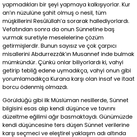
yapmadıkları bir şeyi yapmaya kalkışıyorlar. Kur
an’ın nüzulüne şahit olmuş o nesil, tüm
müşkillerini Resûlüllah’a sorarak hallediyorlardı.
Vefatından sonra da onun Sünnetine baş
vurmak suretiyle meselelerine çözüm
getirmişlerdir. Bunun sayısız ve çok çarpıcı
misallerini Abdurrezzâk’ın Musannef inde bulmak
mümkündür. Çünkü onlar biliyorlardı ki, vahyi
getirip tebliğ edene uymadıkça, vahyi onun gibi
yorumlamadıkça Kurana karşı olan insaf ve itaat
borcu ödenmiş olmazdı.
Görüldüğü gibi ilk Müslüman nesillerde, Sünnet
bilgisini esas alıp kendi düşünce ve tavrını
düzeltme eğilimi ağır basmaktaydı. Günümüzde
kendi düşüncesine ters düşen Sünnet verilerine
karşı seçmeci ve eleştirel yaklaşım adı altında