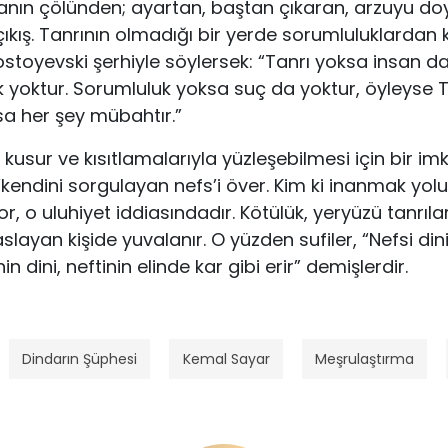
anın çölünden; ayartan, baştan çıkaran, ar­zuyu doy
kış. Tanrının olmadı­ğı bir yerde sorumluluklardan k
stoyevski şerhiyle söylersek: “Tanrı yoksa insan da 
 yoktur. Sorumluluk yoksa suç da yoktur, öyleyse 
sa her şey mübahtır.”
 kusur ve kısıtlamalarıyla yüzleşebil­mesi için bir i
, ‘kendini sorgulayan nefs’i över. Kim ki inanmak yo
o uluhiyet iddiasındadır. Kötülük, yer­yüzü tanrıları’ 
taslayan kişi­de yuvalanır. O yüzden sufiler, “Nefsi din
in dini, neftinin elinde kar gibi erir” demişlerdir.
Dindarın Şüphesi
Kemal Sayar
Meşrulaştırma