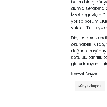
bulan bir iç düny
dünya serabına çı
İzzetbegoviçin Do
yoksa sorumluluk
yoktur. Tanrı yok
Din, insanın kendi
okunabilir. Kitap
duğunu düşünüyor, 
Kötülük, tanrılık 
gibierimeyen kişin
Kemal Sayar
Dünyevileşme