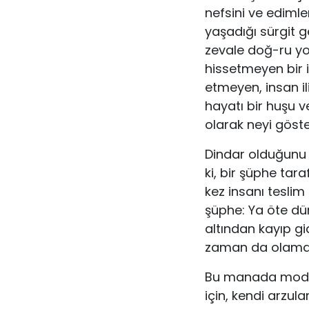
nef­sini ve ediml
yaşadığı sürgit g
zevale doğ-ru yol
hissetmeyen bir i
etmeyen, insan il
hayatı bir huşu v
olarak neyi göste
Dindar olduğunu 
ki, bir şüphe tara
kez insanı teslim
şüphe: Ya öte dü
altından ka­yıp g
zaman da olam
Bu manada modern
için, kendi arzul