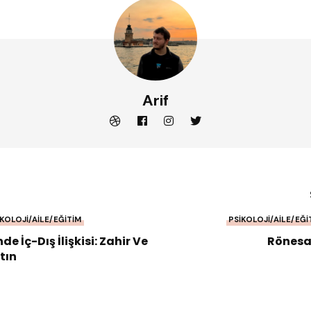
Arif
IKOLOJI/AILE/EĞITIM
PSIKOLOJI/AILE/EĞI
de İç-Dış İlişkisi: Zahir Ve
Rönesa
tın