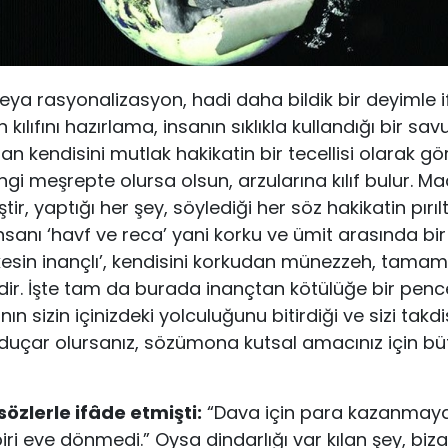
eya rasyonalizasyon, hadi daha bildik bir deyimle 
kılıfını hazırlama, insanın sıklıkla kullandığı bir s
an kendisini mutlak hakikatin bir tecellisi olarak g
gi meşrepte olursa olsun, arzularına kılıf bulur. 
tir, yaptığı her şey, söylediği her söz hakikatin pırılt
nsanı ‘havf ve reca’ yani korku ve ümit arasında bir 
esin inançlı’, kendisini kor­kudan münezzeh, tamaml
ir. İşte tam da burada inançtan kötülüğe bir pence
ın sizin içinizdeki yolculuğu­nu bitirdiği ve sizi takdi
du­çar olursanız, sözümona kutsal amacınız için bü
sözlerle ifâde etmişti:
“Dava için para kazanmay
ri eve dönme­di.” Oysa dindarlığı var kılan şey, biza