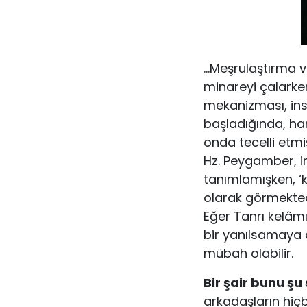
…Meşrulaştırma v
minareyi çalarken 
mekanizması, in­s
başladığında, han
onda tecelli etmiş
Hz. Pey­gamber, i
tanımlamışken, ‘k
olarak görmekte­d
Eğer Tanrı kelâmın
bir yanılsamaya 
mübah olabilir.
Bir şair bunu şu 
arkadaşların hiçbi