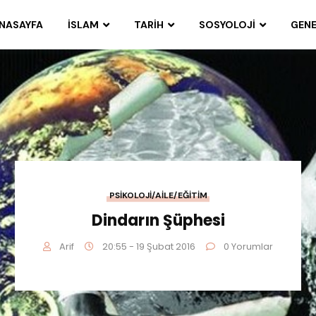
NASAYFA
İSLAM
TARIH
SOSYOLOJI
GENE
PSIKOLOJI/AILE/EĞITIM
Dindarın Şüphesi
Arif
20:55 - 19 Şubat 2016
0 Yorumlar