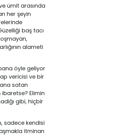
u ve ümit arasında
an her şeyin
e­lerinde
üzelliği baş tacı
a koşmayan,
arlığının alameti
bana öyle geliyor
ap vericisi ve bir
ytana satan
ibaretse? Elimin
diğı gibi, hiçbir
, sadece kendisi
avaşmakla itminan