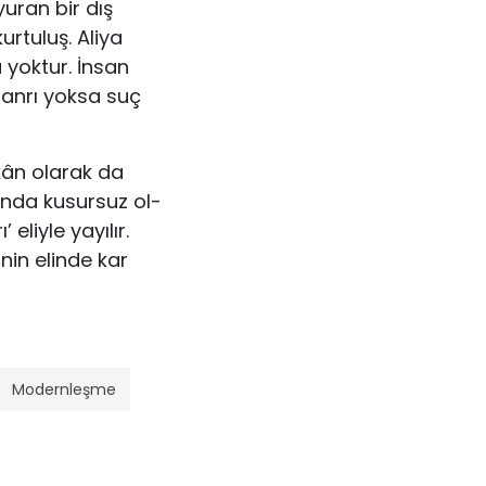
uran bir dış
urtuluş. Aliya
yok­tur. İnsan
Tanrı yoksa suç
mkân olarak da
lunda kusursuz ol­
eliyle yayılır.
inin elinde kar
Modernleşme