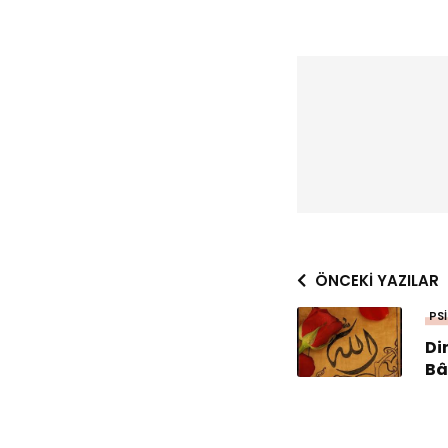
ÖNCEKI YAZILAR
PS
Din
Bâ