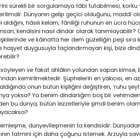
erini sürekli bir sorgulamaya tâbi tutabilmesi, kork
erilimdir. Dünya­nın gelip geçici olduğunu, maddî ol
 aldığını, hâsılı kelam, fâniliği ruhunun en ücra hücr
nsan, kendisini nasıl dindar olarak tanımlayabilir? G
işkilerin­de ve kâinatta her dem güzelliğin peşi sır
e haşyet duygusuyla taçlandırmayan kişi, bize din­d
rebilir?
söyleyen ve fakat ahlâkın yolundan sa­pan kimse, 
fından kemi­rilmektedir. Şüphelerin en yakıcısı, en az
 aldığında onun bütün kişiliğini değiştiren, ‘ruhu şe
nya yoksa? Ya benim dindarlığım boş bir vehimden 
iden bu dünya, bütün lezzetleriyle şimdi benim olama
ayacaksa?
leşme, dünyevîleşmenin ta kendisi­dir. Dünyadan
arının tatmi­ni için daha çoğunu istemek. Arzuyla s