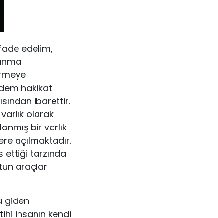
ifade edelim,
avunma
örme­ye
Madem hakikat
ısından ibarettir.
varlık olarak
anmış bir varlık
re açıl­maktadır.
s ettiği tarzında
tün araçlar
a giden
tihi insanın kendi