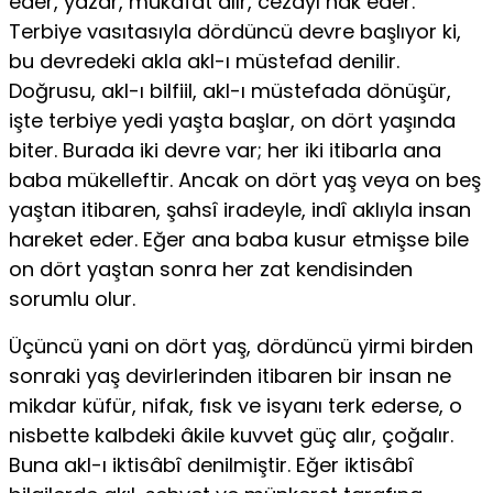
eder, yazar, mükafat alır, cezayı hak eder.
Terbiye vasıtasıyla dördüncü devre başlıyor ki,
bu devredeki akla akl-ı müstefad denilir.
Doğrusu, akl-ı bilfiil, akl-ı müstefada dönüşür,
işte terbiye yedi yaşta başlar, on dört yaşında
biter. Burada iki devre var; her iki itibarla ana
baba mükelleftir. Ancak on dört yaş veya on beş
yaştan iti­baren, şahsî iradeyle, indî aklıyla insan
hareket eder. Eğer ana baba kusur etmişse bile
on dört yaştan sonra her zat kendisinden
sorumlu olur.
Üçüncü yani on dört yaş, dördüncü yirmi birden
sonraki yaş devirle­rinden itibaren bir insan ne
mikdar küfür, nifak, fısk ve isyanı terk ederse, o
nisbette kalbdeki âkile kuvvet güç alır, çoğalır.
Buna akl-ı iktisâbî denil­miştir. Eğer iktisâbî