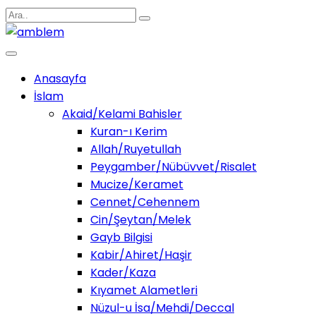
Anasayfa
İslam
Akaid/Kelami Bahisler
Kuran-ı Kerim
Allah/Ruyetullah
Peygamber/Nübüvvet/Risalet
Mucize/Keramet
Cennet/Cehennem
Cin/Şeytan/Melek
Gayb Bilgisi
Kabir/Ahiret/Haşir
Kader/Kaza
Kıyamet Alametleri
Nüzul-u İsa/Mehdi/Deccal