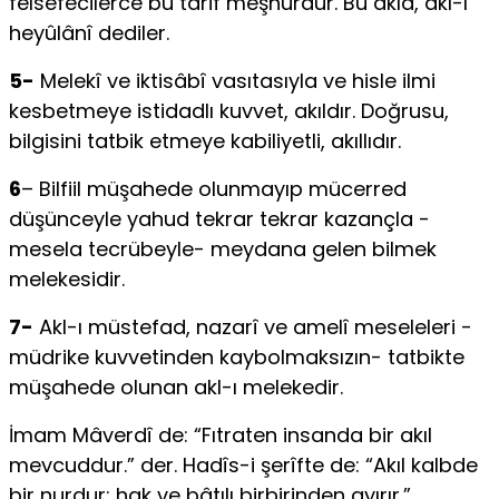
felsefecilerce bu tarif meş­hurdur. Bu akla, akl-ı
heyûlânî dediler.
5-
Melekî ve iktisâbî vasıtasıyla ve hisle ilmi
kesbetmeye istidadlı kuvvet, akıldır. Doğrusu,
bilgisini tatbik etmeye kabiliyetli, akıllıdır.
6
– Bilfiil müşahede olunmayıp mücerred
düşünceyle yahud tekrar tekrar kazançla -
mesela tecrübeyle- meydana gelen bilmek
melekesidir.
7-
Akl-ı müstefad, nazarî ve amelî meseleleri -
müdrike kuvvetinden kaybolmaksızın- tatbikte
müşahede olunan akl-ı melekedir.
İmam Mâverdî de: “Fıtraten insanda bir akıl
mevcuddur.” der. Hadîs-i şerîfte de: “Akıl kalbde
bir nur­dur; hak ve bâtılı birbirinden ayırır.”