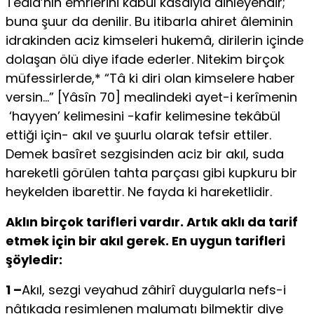
Teâlâ’nın emrlerini kabul kasdıyla dinleyendir;
buna şuur da denilir. Bu itibarla ahiret âleminin
idrakinden aciz kimseleri hukemâ, dirilerin içinde
dolaşan ölü diye ifade ederler. Nitekim birçok
müfessirlerde,* “Tâ ki diri olan kimselere haber
versin…” [Yâsîn 70] mealindeki ayet-i kerîmenin
‘hayyen’ kelimesini -kafir kelimesine tekâbül
ettiği için- akıl ve şuurlu olarak tefsir ettiler.
Demek basîret sezgi­sinden aciz bir akıl, suda
hareketli görülen tahta parçası gibi kupkuru bir
heykelden ibarettir. Ne fayda ki hareketlidir.
Aklın birçok tarifleri vardır. Artık aklı da tarif
etmek için bir akıl gerek. En uygun tarifleri
şöyledir:
1 –
Akıl, sezgi veyahud zâhirî duygularla nefs-i
nâtıkada resimlenen malumatı bilmektir diye