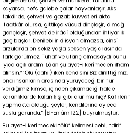
bilgilerde akıl, şehvet ve münkeret tarafına
kayarsa, nefs galebe çalar hayvanlaşır. Aksi
takdirde, şehvet ve gazab kuvvetleri akta
itaatkâr olursa, gittikçe vücud dinçleşir, dimağ
gençleşir, şehvet de irâdî olduğundan ihtiyarlık
geç başlar. Denilebilir ki isyan olmazsa, cinsî
arzularda on sekiz yaşla seksen yaş arasında
fark görülmez. Tuhaf ve utanç olmasaydı bunu
iyice açıklardım. Lâkin şu ayet-i kerîmeden ilham
alınsın.*“Ölü (cahil) iken kendisini Biz dirilttiğimiz,
ona insanların arasında yürüyeceği bir nur
verdiğimiz kimse, içinden çıkamadığı halde
karanlıklarda kalan kişi gibi olur mu hiç? Kafirlerin
yapmakta olduğu şeyler, ken­dilerine öylece
süslü göründü.” [El-En’âm 122] buyrulmuştur.
Bu ayet-i kerîmedeki “ölü” kelimesi cehil, “diri”