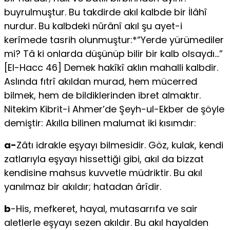
buyrulmuştur. Bu takdirde akıl kalbde bir İlâhî
nurdur. Bu kalbdeki nûrânî akıl şu ayet-i
kerîmede tasrih olunmuştur:*“Yerde yürü­mediler
mi? Tâ ki onlarda düşünüp bilir bir kalb olsaydı…”
[El-Hacc 46] Demek hakîkî aklın mahalli kalbdir.
Aslında fıtrî akıldan murad, hem mücerred
bilmek, hem de bildiklerinden ibret almaktır.
Nitekim Kibrit-i Ahmer’de Şeyh-ul-Ekber de şöyle
demiştir: Akılla bilinen malumat iki kısımdır:
a-
Zâtı idrakle eşyayı bilmesidir. Göz, kulak, kendi
zatlarıyla eşyayı hissettiği gibi, akıl da bizzat
kendisine mahsus kuvvetle müdriktir. Bu akıl
yanılmaz bir akıldır; hatadan ârîdir.
b
-His, mefkeret, hayal, mutasarrıfa ve sair
aletlerle eşyayı sezen akıldır. Bu akıl hayalden