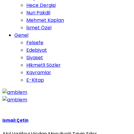
Hece Dergisi
Nuri Pakdil
Mehmet Kaplan
İsmet Özel
Genel
Felsefe
Edebiyat
Siyaset
Hikmetli Sözler
Kavramlar
E-Kitap
Ismail Çetin
Akıl Vazifeyi,Vicdan Mesuliyeti Tayin Eder