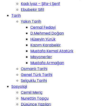
Kadı İyaz – Şifa-i Şerif
Ebubekir Sifil
Tarih
Yakın Tarih
Cemal Fedayi
D.Mehmed Doğan
Hüseyin Yürük
Kazım Karabekir
Mustafa Kemal Atatürk
Misyonerler
Mustafa Armağan
Osmanlı Tarihi
Genel Türk Tarihi
Selçuklu Tarihi
Sosyoloji
Cemil Meriç
Nurettin Topçu
Düşünce Yazıları