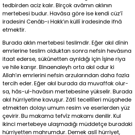
tedbirden aciz kalır. Birçok avâmın aklının
mertebesi budur. Havâsa gö­re ise kendi cüz’î
iradesini Cenâb-ı Hakk’ın küllî iradesinde ifnâ
etmek­tir.
Burada aklın mertebesi teslimdir. Eğer akıl dînin
emrlerine teslim ol­duktan sonra nefsin hevâsına
itaat ederse, sükûnetten ayrıldığı için İşine riya
ve hile karışır. Binaenaleyh orta akıl odur ki
Allah’ın emrlerini nefsin arzularından daha fazla
tercih eder. Eğer akıl burada da muvaffak olur­
sa, hâs-ul-havâsın mertebesine yükselir. Burada
akıl hürriyetine kavu­şur. Zâtî tecellîleri müşahede
etmekten dolayı umum resim ve eserler­den yüz
çevirir. Bu makama tefvîz makamı denilir. Kul
ikinci mertebeye ulaşmadığı müddetçe buradaki
hürriyetten mahrumdur. Demek aslî hür­riyet,