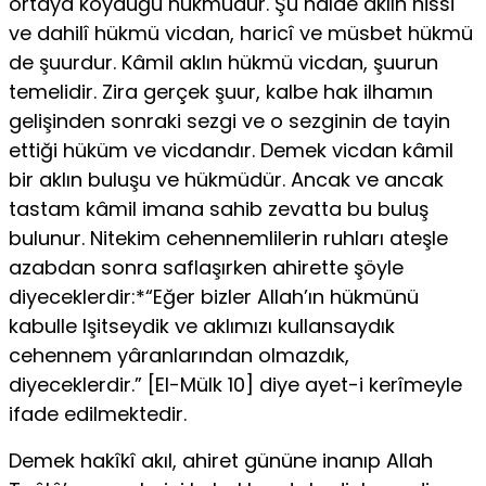
ortaya koyduğu hükmüdür. Şu halde ak­lın hissî
ve dahilî hükmü vicdan, haricî ve müsbet hükmü
de şuurdur. Kâmil aklın hükmü vicdan, şuurun
temelidir. Zira gerçek şuur, kalbe hak ilhamın
gelişinden sonraki sezgi ve o sezginin de tayin
ettiği hüküm ve vicdandır. Demek vicdan kâmil
bir aklın buluşu ve hükmüdür. Ancak ve ancak
tastam kâmil imana sahib zevatta bu buluş
bulunur. Nitekim cehennemlilerin ruhları ateşle
azabdan sonra saflaşırken ahirette şöyle
diyeceklerdir:*“Eğer bizler Allah’ın hükmünü
kabulle Işitseydik ve aklımızı kullansaydık
cehennem yâranlarından olmazdık,
diyeceklerdir.” [El-Mülk 10] diye ayet-i kerîmeyle
ifade edilmektedir.
Demek hakîkî akıl, ahiret gününe inanıp Allah