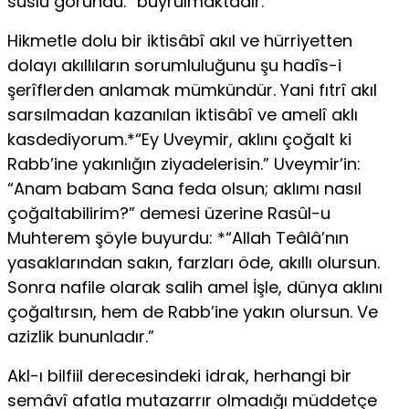
süslü göründü.” buyrulmaktadır.
Hikmetle dolu bir iktisâbî akıl ve hürriyetten
dolayı akıllıların sorum­luluğunu şu hadîs-i
şerîflerden anlamak mümkündür. Yani fıtrî akıl
sarsıl­madan kazanılan iktisâbî ve amelî aklı
kasdediyorum.*“Ey Uveymir, aklını çoğalt ki
Rabb’ine yakınlığın ziyadelerisin.” Uveymir’in:
“Anam babam Sana feda olsun; aklımı nasıl
çoğaltabilirim?” demesi üzerine Rasûl-u
Muhterem şöyle buyurdu: *“Allah Teâlâ’nın
yasaklarından sakın, farzları öde, akıllı olursun.
Sonra nafile olarak salih amel İşle, dünya aklını
çoğaltırsın, hem de Rabb’ine yakın olursun. Ve
azizlik bununladır.”
Akl-ı bilfiil derecesindeki idrak, herhangi bir
semâvî afatla mutazarrır olmadığı müddetçe