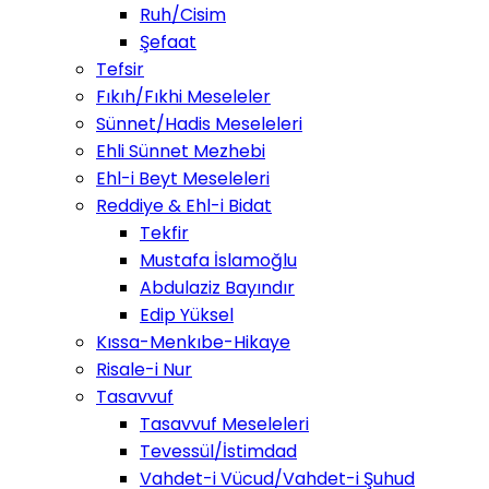
Ruh/Cisim
Şefaat
Tefsir
Fıkıh/Fıkhi Meseleler
Sünnet/Hadis Meseleleri
Ehli Sünnet Mezhebi
Ehl-i Beyt Meseleleri
Reddiye & Ehl-i Bidat
Tekfir
Mustafa İslamoğlu
Abdulaziz Bayındır
Edip Yüksel
Kıssa-Menkıbe-Hikaye
Risale-i Nur
Tasavvuf
Tasavvuf Meseleleri
Tevessül/İstimdad
Vahdet-i Vücud/Vahdet-i Şuhud