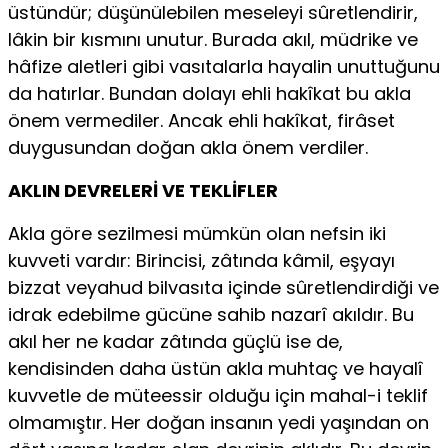
üstündür; düşünülebilen meseleyi sûretlendirir,
lâkin bir kısmını unutur. Burada akıl, müdrike ve
hâfize aletleri gibi vasıtalarla hayalin unuttuğunu
da hatırlar. Bundan dolayı ehli hakîkat bu akla
önem vermediler. Ancak ehli hakîkat, firâset
duygusundan doğan akla önem verdiler.
AKLIN DEVRELERİ VE TEKLİFLER
Akla göre sezilmesi mümkün olan nefsin iki
kuvveti vardır: Birincisi, zâtında kâmil, eşyayı
bizzat veyahud bilvasıta içinde sûretlendirdiği ve
idrak edebilme gücüne sahib nazarî akıldır. Bu
akıl her ne kadar zâtında güçlü ise de,
kendisinden daha üstün akla muhtaç ve hayalî
kuvvetle de müteessir olduğu için mahal-i teklif
olmamıştır. Her doğan insanın yedi yaşından on