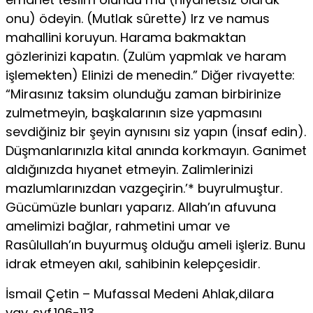
onu) ödeyin. (Mutlak sûrette) Irz ve namus
mahallini koruyun. Harama bakmaktan
gözlerinizi kapatın. (Zulüm yapmlak ve haram
işlemekten) Elinizi de menedin.” Diğer rivayette:
“Mi­rasınız taksim olunduğu zaman birbirinize
zulmetmeyin, başkaları­nın size yapmasını
sevdiğiniz bir şeyin aynısını siz yapın (insaf edin).
Düşmanlarınızla kital anında korkmayın. Ganimet
aldığınızda hıyanet etmeyin. Zalimlerinizi
mazlumlarınızdan vazgeçirin.’* buyrulmuştur.
Gücümüzle bunları yaparız. Allah’ın afuvuna
amelimizi bağ­lar, rahmetini umar ve
Rasûlullah’ın buyurmuş olduğu ameli işleriz. Bu­nu
idrak etmeyen akıl, sahibinin kelepçesidir.
İsmail Çetin – Mufassal Medeni Ahlak,dilara
yay.,syf.106-113