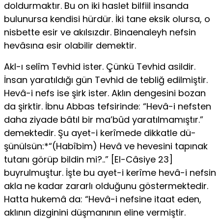
doldurmaktır. Bu on iki haslet bilfiil insanda
bulunursa kendisi hürdür. İki tane eksik olursa, o
nisbette esir ve akılsızdır. Binaenaleyh nefsin
hevâsına esir olabilir demektir.
Akl-ı selîm Tevhid ister. Çünkü Tevhid asildir.
İnsan yaratıldığı gün Tevhid de tebliğ edilmiştir.
Hevâ-i nefs ise şirk ister. Aklın dengesini bozan
da şirktir. İbnu Abbas tefsirinde: “Hevâ-i nefsten
daha ziyade bâtıl bir ma’bûd yaratılmamıştır.”
demektedir. Şu ayet-i kerîmede dikkatle dü­
şünülsün:*“(Habîbim) Hevâ ve hevesini tapı­nak
tutanı görüp bildin mi?..” [El-Câsiye 23]
buyrulmuştur. İşte bu ayet-i kerîme hevâ-i nefsin
akla ne kadar zararlı olduğunu göstermektedir.
Hatta hukemâ da: “Hevâ-i nefsine itaat eden,
aklının dizginini düşmanı­nın eline vermiştir.