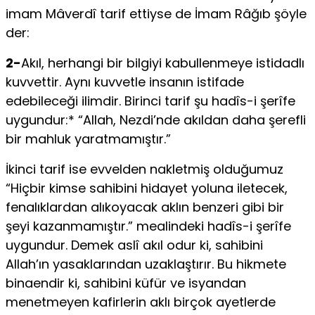
imam Mâverdî tarif ettiyse de İmam Râğıb şöyle
der:
2-
Akıl, herhangi bir bilgiyi kabullenmeye istidadlı
kuvvettir. Aynı kuv­vetle insanın istifade
edebileceği ilimdir. Birinci tarif şu hadîs-i şerîfe
uygundur:* “Allah, Nezdi’nde akıldan daha şerefli
bir mahluk yaratmamıştır.”
İkinci tarif ise evvelden nakletmiş olduğumuz
“Hiçbir kimse sahibi­ni hidayet yoluna iletecek,
fenalıklardan alıkoyacak aklın benzeri gibi bir
şeyi kazanmamıştır.” mealindeki hadîs-i şerîfe
uygundur. Demek aslî akıl odur ki, sahibini
Allah’ın yasaklarından uzaklaştırır. Bu hikmete
binaendir ki, sahibini küfür ve isyandan
menetmeyen kafirlerin aklı birçok ayetlerde