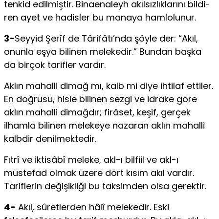
tenkid edilmiştir. Binaenaleyh akılsızlıklarını bildi­
ren ayet ve hadisler bu manaya hamlolunur.
3-
Seyyid Şerîf de Târifâtı’nda şöyle der: “Akıl,
onunla eşya bilinen melekedir.” Bundan başka
da birçok tarifler vardır.
Aklın mahalli dimağ mı, kalb mi diye ihtilaf ettiler.
En doğrusu, hisle bilinen sezgi ve idrake göre
aklın mahalli dimağdır; firâset, keşif, gerçek
ilhamla bilinen melekeye nazaran aklın mahalli
kalbdir denilmektedir.
Fıtrî ve iktisâbî meleke, akl-ı bilfiil ve akl-ı
müstefad olmak üzere dört kısım akıl vardır.
Tariflerin değişikliği bu taksimden olsa gerektir.
4-
Akıl, sûretlerden hâlî melekedir. Eski