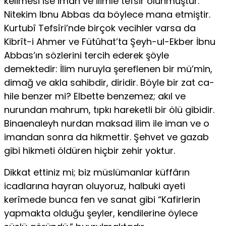
kelimesi ise iman ve ilimle tefsir olunmuştur.
Nitekim Ibnu Abbas da böylece mana etmiştir.
Kurtubî Tefsîri’nde birçok vecihler varsa da
Kibrît-i Ahmer ve Fütûhat’ta Şeyh-ul-Ekber İbnu
Abbas’ın sözlerini tercih ederek şöyle
demektedir: İlim nuruyla şereflenen bir mü’min,
dimağ ve akla sahibdir, diridir. Böyle bir zat ca­
hile benzer mi? Elbette benzemez; akıl ve
nurundan mahrum, tıpkı hare­ketli bir ölü gibidir.
Binaenaleyh nurdan maksad ilim ile iman ve o
iman­dan sonra da hikmettir. Şehvet ve gazab
gibi hikmeti öldüren hiçbir zehir yoktur.
Dikkat ettiniz mi; biz müslümanlar küffârın
icadlarına hayran oluyo­ruz, halbuki ayeti
kerîmede bunca fen ve sanat gibi “Kafirlerin
yap­makta olduğu şeyler, kendilerine öylece