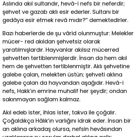
Aslında akıl sultandır, hevâ-i nefs bir neferdir;
şehvet ve gazab aklı esir ederler. Sultanı bir
gedâya esir etmek revâ mıdır?” demektedirler.
Bazı haberlerde de şu vârid olunmuştur: Melekler
mücer- red akıldan şehvetsiz olarak
yaratılmışlardır. Hayvanlar akılsız mücerred
şehvetten tertiblenmişlerdir. İnsan da hem akıl
hem de şehvetten tertiblenmiştir. Aklı şehvetine
galebe çalan, melekten üstün; şehveti aklına
galebe çalan da hayvandan aşağıdır. Hevâ-i
nefs, Hakk’ın emrine muhalif her şeydir; ondan
sakınmayan sağlam kalmaz.
Akıl edeb ister, ihlas ister, takva ile çoğalır.
Çoğaldıkça Hâlık’ın var­lığını idrak eder. İnsan bir
an aklına arkadaş olursa, nefsin hevâsından