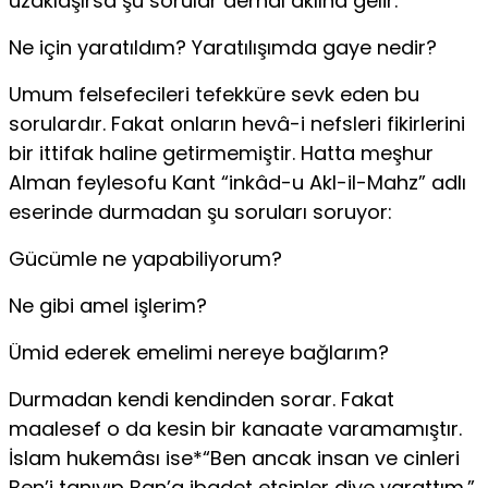
uzaklaşırsa şu sorular derhal aklına gelir:
Ne için yaratıldım? Yaratılışımda gaye nedir?
Umum felsefecileri tefekküre sevk eden bu
sorulardır. Fakat onların hevâ-i nefsleri fikirlerini
bir ittifak haline getirmemiştir. Hatta meşhur
Alman feylesofu Kant “inkâd-u Akl-il-Mahz” adlı
eserinde durmadan şu soruları soruyor:
Gücümle ne yapabiliyorum?
Ne gibi amel işlerim?
Ümid ederek emelimi nereye bağlarım?
Durmadan kendi kendinden sorar. Fakat
maalesef o da kesin bir kanaate varamamıştır.
İslam hukemâsı ise*“Ben ancak insan ve cinleri
Ben’i tanıyıp Ban’a ibadet etsinler diye yarattım.”