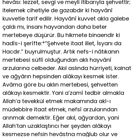
hevâsı: lezzet, sevgi ve meyli itibarıyla şehvettir;
itelemek cihetiyle de gazabdır ki hayvânî
kuvvetle tarif edilir. Hayvânî kuvvet akla galebe
çaldı mı, insanı hayvandan daha beter
mertebeye düşürür. Bu hikmete binaendir ki
hadîs-i şerîfte:*“Şehvete itaat illet, İsyanı da
Hacdır.” buyrulmuştur. Artık nefs-i nâtıkanın
mertebesi süflî olduğundan aklı hayvânî
arzularına celbeder. Akıl aslında hürriyeti, kainat
ve ağyârın hepsinden alâkayı kesmek ister.
Avâma göre bu aklın mertebesi, şehvetten
alâkayı kesmektir. Yani a’zamî tedbir almakla
Allah’a tevekkül etmek makamında akl-ı
müdebbire itaat etmek, nefsî arzularından
arınmak demektir. Eğer akıl, ağyardan, yani
Allah’tan uzak­laştırıcı her şeyden alâkayı
kesmezse nefsin hevâstna mağlub olur ve