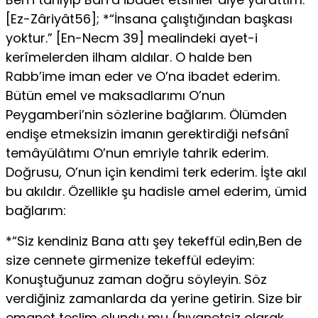
[Ez-Zâriyât56]; *“İnsana çalıştığından başkası
yoktur.” [En-Necm 39] mealindeki ayet-i
kerîmelerden ilham aldılar. O halde ben
Rabb’ime iman eder ve O’na ibadet ederim.
Bütün emel ve maksadlarımı O’nun
Peygamberi’nin sözlerine bağlarım. Ölüm­den
endişe etmeksizin imanın gerektirdiği nefsânî
temâyülâtımı O’nun emriyle tahrik ederim.
Doğrusu, O’nun için kendimi terk ederim. İşte akıl
bu akıldır. Özellikle şu hadisle amel ederim, ümid
bağlarım:
*“Siz kendiniz Bana attı şey tekeffül edin,Ben de
size cennete gir­menize tekeffül edeyim:
Konuştuğunuz zaman doğru söyleyin. Söz
verdiğiniz zamanlarda da yerine getirin. Size bir
emanet teslim olundu mu (hıyanetsiz olarak