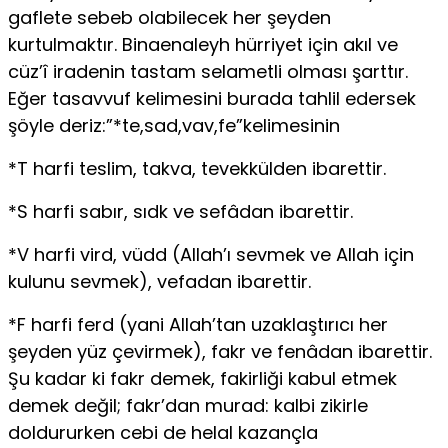
gaflete sebeb olabilecek her şeyden
kurtulmaktır. Binaenaleyh hürriyet için akıl ve
cüz’î iradenin tastam selametli olması şarttır.
Eğer tasavvuf kelimesini burada tahlil edersek
şöyle deriz:”*te,sad,vav,fe”kelimesinin
*T harfi teslim, takva, tevekkülden ibarettir.
*S harfi sabır, sıdk ve sefâdan ibarettir.
*V harfi vird, vüdd (Allah’ı sevmek ve Allah için
kulunu sevmek), vefadan ibarettir.
*F harfi ferd (yani Allah’tan uzaklaştırıcı her
şeyden yüz çevirmek), fakr ve fenâdan ibarettir.
Şu kadar ki fakr demek, fakirliği kabul etmek
demek değil; fakr’dan murad: kalbi zikirle
doldururken cebi de helal kazançla