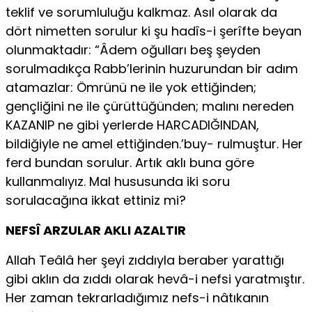
teklif ve sorum­luluğu kalkmaz. Asıl olarak da
dört nimetten sorulur ki şu hadîs-i şerîfte beyan
olunmaktadır: “Âdem oğulları beş şeyden
sorulmadıkça Rabb’lerinin huzurundan bir adım
atamazlar: Ömrünü ne ile yok ettiğinden;
gençliğini ne ile çürüttüğünden; malını nereden
KAZANIP ne gibi yerlerde HARCADIĞINDAN,
bildiğiyle ne amel ettiğinden.’buy- rulmuştur. Her
ferd bundan sorulur. Artık aklı buna göre
kullanmalıyız. Mal hususunda iki soru
sorulacağına ikkat ettiniz mi?
NEFSÎ ARZULAR AKLI AZALTIR
Allah Teâlâ her şeyi zıddıyla beraber yarattığı
gibi aklın da zıddı ola­rak hevâ-i nefsi yaratmıştır.
Her zaman tekrarladığımız nefs-i nâtıkanın