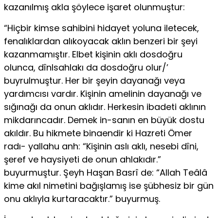
kazanılmış akla şöylece işaret olunmuştur:
“Hiçbir kimse sahibini hidayet yoluna iletecek,
fenalıklardan alıko­yacak aklın benzeri bir şeyi
kazanmamıştır. Elbet kişinin aklı dos­doğru
olunca, dînlsahlakı da dosdoğru olur/’
buyrulmuştur. Her bir şeyin dayanağı veya
yardımcısı vardır. Kişinin amelinin dayanağı ve
sı­ğınağı da onun aklıdır. Herkesin ibadeti aklının
mikdarıncadır. Demek in-sanın en büyük dostu
akıldır. Bu hikmete binaendir ki Hazreti Ömer
radı- yallahu anh: “Kişinin aslı aklı, nesebi dîni,
şeref ve haysiyeti de onun ah­lakıdır.”
buyurmuştur. Şeyh Haşan Basrî de: “Allah Teâlâ
kime akıl nimetini bağışlamış ise şübhesiz bir gün
onu aklıyla kurtaracaktır.” buyurmuş.