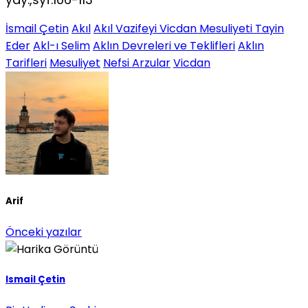
İsmail Çetin
Akıl
Akıl Vazifeyi Vicdan Mesuliyeti Tayin
Eder
Akl-ı Selim
Aklın Devreleri ve Teklifleri
Aklın
Tarifleri
Mesuliyet
Nefsi Arzular
Vicdan
Arif
Önceki yazılar
Ismail Çetin