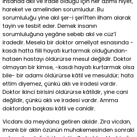
İnsanda akıl ve irade olduğu için her azimli niyet,
hareket ve amelin­den sorumludur. Bu
sorumluluğu yine akıl şer-i şerîften ilham alarak
ta­yin ve tesbit eder. Demek insanın
sorumluluğuna yegâne sebeb akıl ve cüz’î
iradedir. Mesela bir doktor ameliyat esnasında -
kasdı hatta fiili ha­yatı kurtarmak olduğundan-
hataen hastayı öldürürse mesul değildir. Doktor
olmayan bir kimse, -kasdı hayatı kurtarmak olsa
bile- bir adamı öldürürse kâtil ve mesuldür; hata
ettim diyemez, çünkü aklı ve iradesi vardır.
Doktor ikinci birisini öldürürse kâtildir, yine cani
değildir, çünkü aklı ve iradesi vardır. Amma
doktordan başkası kâtil ve canidir.
Vicdanı da meydana getiren akıldır. Zira vicdan,
imanlı bir aklın özü­nün muhakemesinden sonraki