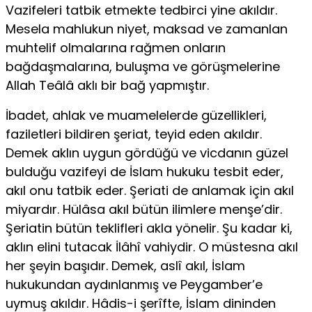
Vazifeleri tatbik etmekte tedbirci yine akıl­dır.
Mesela mahlukun niyet, maksad ve zamanlan
muhtelif olmalarına rağmen onların
bağdaşmalarına, buluşma ve görüşmelerine
Allah Teâlâ aklı bir bağ yapmıştır.
İbadet, ahlak ve muamelelerde güzellikleri,
fazilet­leri bildiren şeriat, teyid eden akıldır.
Demek aklın uygun gördüğü ve vic­danın güzel
bulduğu vazifeyi de İslam hukuku tesbit eder,
akıl onu tatbik eder. Şeriati de anlamak için akıl
miyardır. Hülâsa akıl bütün ilimlere menşe’dir.
Şeriatin bütün teklifleri akla yönelir. Şu kadar ki,
aklın elini tu­tacak İlâhî vahiydir. O müstesna akıl
her şeyin başıdır. Demek, aslî akıl, İslam
hukukundan aydınlanmış ve Peygamber’e
uymuş akıldır. Hâdis-i şerîfte, İslam dininden