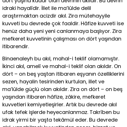
dört yaşına kadar olan devrinin aklıdır. Bu devrin
idraki ha­yalîdir. İllet ile ma’lûlde delil
araştırmaktan acizdir akıl. Zira mütehayyile
kuvveti bu devrede çok faaldir. Hâfize kuvveti ise
henüz daha yeni yeni canlanmaya başlıyor. Zira
mefkeret kuvvetinin çalışması on dört yaşın­dan
itibarendir.
Binaenaleyh bu akıl, mahal-i teklif olamamıştır.
İkinci akıl, amelî ve mahal-i teklif olan akıldır. On
dört – on beş yaştan itibaren eşyanın özelliklerini
sezen, hayalin tesirinden kurtulan, illet ve
ma’lûlde güçlü olan akıldır. Zira on dört – on beş
yaşından itibaren hâfize, zâkire, mefkeret
kuvvetleri kemiyetleşirler. Artık bu devrede akıl
ufak tefek işler­de heyecanlanmaz. Takrîben bu
idrak yirmi bir yaşta tekâmül eder. Bu devrede