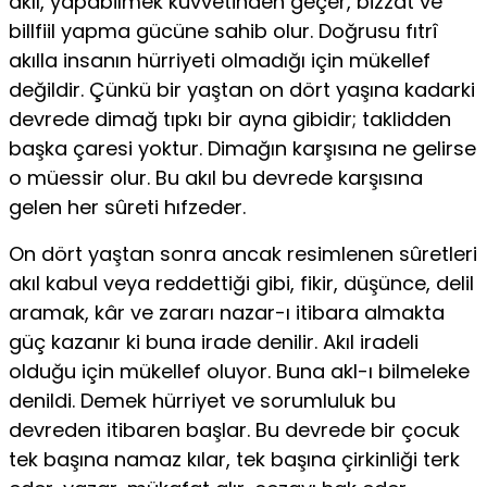
akıl, yapabilmek kuvvetinden geçer, bizzat ve
billfiil yapma gü­cüne sahib olur. Doğrusu fıtrî
akılla insanın hürriyeti olmadığı için mükel­lef
değildir. Çünkü bir yaştan on dört yaşına kadarki
devrede dimağ tıpkı bir ayna gibidir; taklidden
başka çaresi yoktur. Dimağın karşısına ne ge­lirse
o müessir olur. Bu akıl bu devrede karşısına
gelen her sûreti hıfze­der.
On dört yaştan sonra ancak resimlenen sûretleri
akıl kabul veya reddettiği gibi, fikir, düşünce, delil
aramak, kâr ve zararı nazar-ı itibara almakta
güç kazanır ki buna irade denilir. Akıl iradeli
olduğu için mükel­lef oluyor. Buna akl-ı bilmeleke
denildi. Demek hürriyet ve sorumluluk bu
devreden itibaren başlar. Bu devrede bir çocuk
tek başına namaz kı­lar, tek başına çirkinliği terk