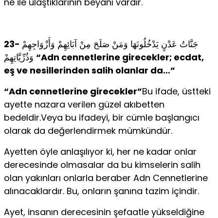
ne ile ulaştıklarının beyanı vardır.
23-
جَنَّاتُ عَدْنٍ يَدْخُلُونَهَا وَمَنْ صَلَحَ مِنْ آبَائِهِمْ وَأَزْوَاجِهِمْ
وَذُرِّيَّاتِهِمْ
“Adn cennetlerine girecekler; ecdat,
eş ve nesillerinden salih olanlar da…”
“Adn cennetlerine girecekler”
Bu ifade, üstteki
ayette nazara verilen güzel akıbetten
bedeldir.Veya bu ifadeyi, bir cümle başlangıcı
olarak da değerlendirmek mümkündür.
Ayetten öyle anlaşılıyor ki, her ne kadar onlar
derecesinde olmasalar da bu kimselerin salih
olan yakınları onlarla beraber Adn Cennetlerine
alınacaklardır. Bu, onların şanına tazim içindir.
Ayet, insanın derecesinin şefaatle yükseldiğine