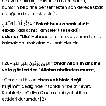
hak ve batılla ilgili misal verdikten sonra,
bunların birbirine benzemekten son derece uzak
olduğunu bildirmektedir.[1>
يَتَذَكَّرُ أُوْلُواْ الأَلْبَابِ
“Fakat bunu ancak ulu’l-
elbab
(akıl sahibi kimseler)
tezekkür
ederler.”Ulu’l-elbab
, ülfetten ve vehme takılıp
kalmaktan uzak olan akıl sahipleridir.
2ّ0-
الَّذِينَ يُوفُونَ بِعَهْدِ اللّهِ
“Onlar Allah’ın ahdine
vefa gösterirler.”Allahın ahdinden murat,
-Cenab-ı Hakkın
“ben Rabbiniz değil
miyim?”
dediğinde insanların “belâ” “evet,
Rabbimizsin” diye O’nun rububiyetini itiraf
ettikleri durumdur.[2>