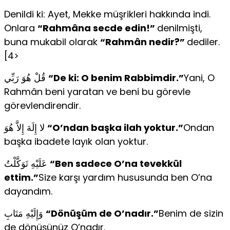
Denildi ki: Ayet, Mekke müşrikleri hakkında indi.
Onlara
“Rahmâna secde edin!”
denilmişti,
buna mukabil olarak
“Rahmân nedir?”
dediler.
[4>
قُلْ هُوَ رَبِّي
“De ki: O benim Rabbimdir.”
Yani, O
Rahmân beni yaratan ve beni bu görevle
görevlendirendir.
لا إِلَهَ إِلاَّ هُوَ
“O’ndan başka ilah yoktur.”
Ondan
başka ibadete layık olan yoktur.
عَلَيْهِ تَوَكَّلْتُ
“Ben sadece O’na tevekkül
ettim.”
Size karşı yardım hususunda ben O’na
dayandım.
وَإِلَيْهِ مَتَابِ
“Dönüşüm de O’nadır.”
Benim de sizin
de dönüşünüz O’nadır.