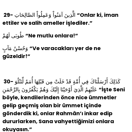
29-
الَّذِينَ آمَنُواْ وَعَمِلُواْ الصَّالِحَاتِ
“Onlar ki, iman
ettiler ve salih ameller işlediler.”
طُوبَى لَهُمْ
“Ne mutlu onlara!”
وَحُسْنُ مَآبٍ
“Ve varacakları yer de ne
güzeldir!”
30-
كَذَلِكَ أَرْسَلْنَاكَ فِي أُمَّةٍ قَدْ خَلَتْ مِن قَبْلِهَا أُمَمٌ لِّتَتْلُوَ
عَلَيْهِمُ الَّذِيَ أَوْحَيْنَا إِلَيْكَ وَهُمْ يَكْفُرُونَ بِالرَّحْمَنِ
“İşte Seni
böyle, kendilerinden önce nice ümmetler
gelip geçmiş olan bir ümmet içinde
gönderdik ki, onlar Rahmân’ı inkar edip
dururlarken, Sana vahyettiğimizi onlara
okuyasın.”