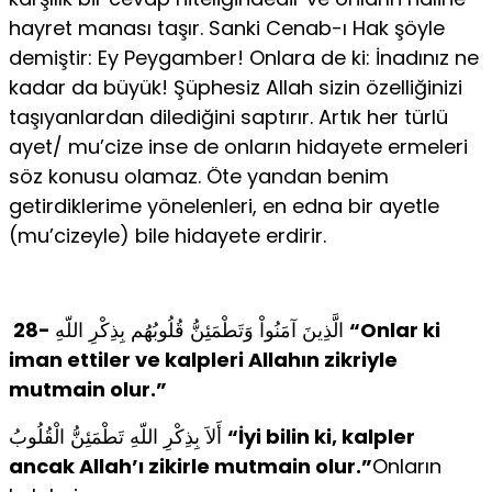
hayret manası taşır. Sanki Cenab-ı Hak şöyle
demiştir: Ey Peygamber! Onlara de ki: İnadınız ne
kadar da büyük! Şüphesiz Allah sizin özelliğinizi
taşıyanlardan dilediğini saptırır. Artık her türlü
ayet/ mu’cize inse de onların hidayete ermeleri
söz konusu olamaz. Öte yandan benim
getirdiklerime yönelenleri, en edna bir ayetle
(mu’cizeyle) bile hidayete erdirir.
28-
الَّذِينَ آمَنُواْ وَتَطْمَئِنُّ قُلُوبُهُم بِذِكْرِ اللّهِ
“Onlar ki
iman ettiler ve kalpleri Allahın zikriyle
mutmain olur.”
أَلاَ بِذِكْرِ اللّهِ تَطْمَئِنُّ الْقُلُوبُ
“İyi bilin ki, kalpler
ancak Allah’ı zikirle mutmain olur.”
Onların