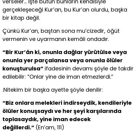
verseler… İşte bütün bunların kendisiyle
gerçekleşeceği Kur’an, bu Kur’an olurdu, başka
bir kitap değil.
Çünkü Kur’an, baştan sona mu’cizedir, öğüt
vermenin ve uyarmanın kemâli ondadır.
“Bir Kur’ân ki, onunla dağlar yürütülse veya
onunla yer parçalansa veya onunla ölüler
konuşturulsa”
ifadesinin devamı şöyle de takdir
edilebilir: “Onlar yine de iman etmezlerdi.”
.Nitekim bir başka ayette şöyle denilir:
“Biz onlara melekleri indirseydik, kendileriyle
ölüler konuşsaydı ve her şeyi karşılarında
toplasaydık, yine iman edecek
değillerdi.”
(En’am, 111)