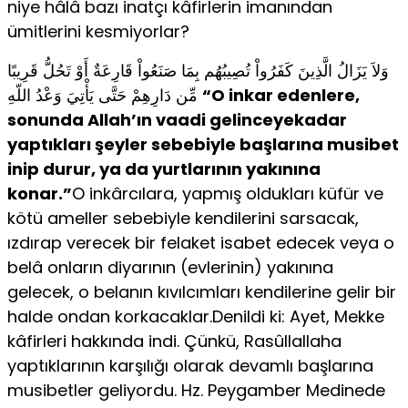
niye hâlâ bazı inatçı kâfirlerin imanından
ümitlerini kesmiyorlar?
وَلاَ يَزَالُ الَّذِينَ كَفَرُواْ تُصِيبُهُم بِمَا صَنَعُواْ قَارِعَةٌ أَوْ تَحُلُّ قَرِيبًا
مِّن دَارِهِمْ حَتَّى يَأْتِيَ وَعْدُ اللّهِ
“O inkar edenlere,
sonunda Allah’ın vaadi gelinceyekadar
yaptıkları şeyler sebebiyle başlarına musibet
inip durur, ya da yurtlarının yakınına
konar.”
O inkârcılara, yapmış oldukları küfür ve
kötü ameller sebebiyle kendilerini sarsacak,
ızdırap verecek bir felaket isabet edecek veya o
belâ onların diyarının (evlerinin) yakınına
gelecek, o belanın kıvılcımları kendilerine gelir bir
halde ondan korkacaklar.Denildi ki: Ayet, Mekke
kâfirleri hakkında indi. Çünkü, Rasûllallaha
yaptıklarının karşılığı olarak devamlı başlarına
musibetler geliyordu. Hz. Peygamber Medinede