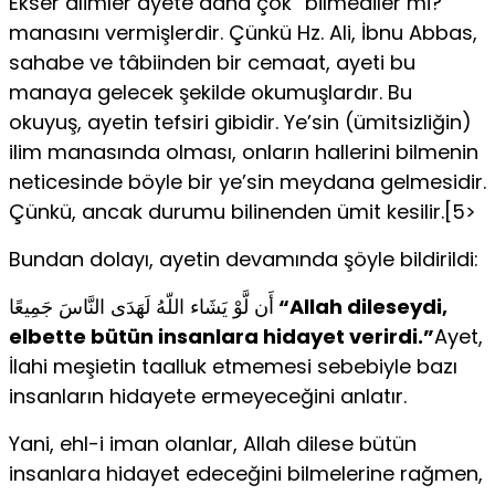
Ekser âlimler ayete daha çok “bilmediler mi?”
manasını vermişlerdir. Çünkü Hz. Ali, İbnu Abbas,
sahabe ve tâbiinden bir cemaat, ayeti bu
manaya gelecek şekilde okumuşlardır. Bu
okuyuş, ayetin tefsiri gibidir. Ye’sin (ümitsizliğin)
ilim manasında olması, onların hallerini bilmenin
neticesinde böyle bir ye’sin meydana gelmesidir.
Çünkü, ancak durumu bilinenden ümit kesilir.[5>
Bundan dolayı, ayetin devamında şöyle bildirildi:
أَن لَّوْ يَشَاء اللّهُ لَهَدَى النَّاسَ جَمِيعًا
“Allah dileseydi,
elbette bütün insanlara hidayet verirdi.”
Ayet,
İlahi meşietin taalluk etmemesi sebebiyle bazı
insanların hidayete ermeyeceğini anlatır.
Yani, ehl-i iman olanlar, Allah dilese bütün
insanlara hidayet edeceğini bilmelerine rağmen,