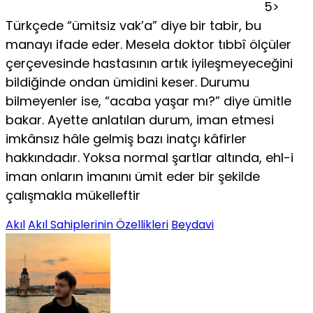
5>
Türkçede “ümitsiz vak’a” diye bir tabir, bu
manayı ifade eder. Mesela doktor tıbbî ölçüler
çerçevesinde hastasının artık iyileşmeyeceğini
bildiğinde ondan ümidini keser. Durumu
bilmeyenler ise, “acaba yaşar mı?” diye ümitle
bakar. Ayette anlatılan durum, iman etmesi
imkânsız hâle gelmiş bazı inatçı kâfirler
hakkındadır. Yoksa normal şartlar altında, ehl-i
iman onların imanını ümit eder bir şekilde
çalışmakla mükelleftir
Akıl
Akıl Sahiplerinin Özellikleri
Beydavi