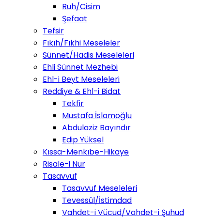
Ruh/Cisim
Şefaat
Tefsir
Fıkıh/Fıkhi Meseleler
Sünnet/Hadis Meseleleri
Ehli Sünnet Mezhebi
Ehl-i Beyt Meseleleri
Reddiye & Ehl-i Bidat
Tekfir
Mustafa İslamoğlu
Abdulaziz Bayındır
Edip Yüksel
Kıssa-Menkıbe-Hikaye
Risale-i Nur
Tasavvuf
Tasavvuf Meseleleri
Tevessül/İstimdad
Vahdet-i Vücud/Vahdet-i Şuhud