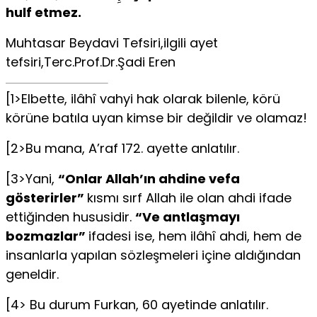
hulf etmez.
Muhtasar Beydavi Tefsiri,ilgili ayet
tefsiri,Terc.Prof.Dr.Şadi Eren
[1>Elbette, ilâhî vahyi hak olarak bilenle, körü
körüne batıla uyan kimse bir değildir ve olamaz!
[2>Bu mana, A’raf 172. ayette anlatılır.
[3>Yani,
“Onlar Allah’ın ahdine vefa
gösterirler”
kısmı sırf Allah ile olan ahdi ifade
ettiğinden hususidir.
“Ve antlaşmayı
bozmazlar”
ifadesi ise, hem ilâhî ahdi, hem de
insanlarla yapılan sözleşmeleri içine aldığından
geneldir.
[4> Bu durum Furkan, 60 ayetinde anlatılır.