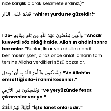
nize karşılık olarak selamete erdiniz.)
”
فَنِعْمَ عُقْبَى الدَّارِ
“Ahiret yurdu ne güzeldir!”
2ّ5-
وَالَّذِينَ يَنقُضُونَ عَهْدَ اللّهِ مِن بَعْدِ مِيثَاقِهِ
“Ancak
kuvvetli söz aldığıhalde, Allah’ın ahdini sonra
bozanlar.”
Bunlar, ikrar ve kabulle o ahdi
benimsemişken, biraz önce anlatılanların tam
tersine Allaha verdikleri sözü bozarlar.
وَيَقْطَعُونَ مَآ أَمَرَ اللّهُ بِهِ أَن يُوصَلَ
“Ve Allah’ın
emrettiği sıla-i rahmi kesenler.”
وَيُفْسِدُونَ فِي الأَرْضِ
“Ve yeryüzünde fesat
çıkaranlar var ya.”
أُوْلَئِكَ لَهُمُ اللَّعْنَةُ
“İşte lanet onlaradır.”