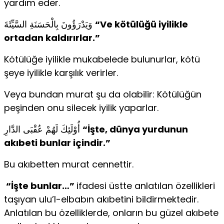
yardım eder.
وَيَدْرَؤُونَ بِالْحَسَنَةِ السَّيِّئَةَ
“Ve kötülüğü iyilikle
ortadan kaldırırlar.”
Kötülüğe iyilikle mukabelede bulunurlar, kötü
şeye iyilikle karşılık verirler.
Veya bundan murat şu da olabilir: Kötülüğün
peşinden onu silecek iyilik yaparlar.
أُوْلَئِكَ لَهُمْ عُقْبَى الدَّارِ
“İşte, dünya yurdunun
akıbeti bunlar içindir.”
Bu akıbetten murat cennettir.
“İşte bunlar…”
ifadesi üstte anlatılan özellikleri
taşıyan ulu’l-elbabın akıbetini bildirmektedir.
Anlatılan bu özelliklerde, onların bu güzel akıbete