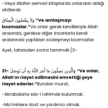
-Veya Allahın semavî kitaplarda onlardan aldığı
ahitlerdir.
وَلاَ يِنقُضُونَ الْمِيثَاقَ
“Ve antlaşmayı
bozmazlar.”
Ve onlar gerek kendileriyle Allah
arasında, gerekse diğer insanlarla kendi
aralarında yaptıkları sözleşmeyi bozmazlar.
Ayet, tahsisden sonra tamimdir.[3>
21-
وَالَّذِينَ يَصِلُونَ مَا أَمَرَ اللّهُ بِهِ أَن يُوصَلَ
“Ve onlar,
Allah’ın riayet edilmesini emrettiği şeye
riayet ederler.”
Bundan murat,
-Akrabalarla sıla-i rahimde bulunmak.
-Mü’minlere dost ve yardımcı olmak.