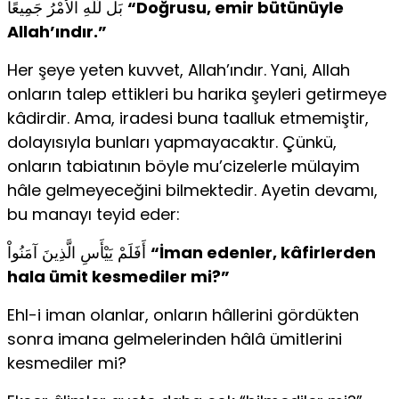
بَل لِّلّهِ الأَمْرُ جَمِيعًا
“Doğrusu, emir bütünüyle
Allah’ındır.”
Her şeye yeten kuvvet, Allah’ındır. Yani, Allah
onların talep ettikleri bu harika şeyleri getirmeye
kâdirdir. Ama, iradesi buna taalluk etmemiştir,
dolayısıyla bunları yapmayacaktır. Çünkü,
onların tabiatının böyle mu’cizelerle mülayim
hâle gelmeyeceğini bilmektedir. Ayetin devamı,
bu manayı teyid eder:
أَفَلَمْ يَيْأَسِ الَّذِينَ آمَنُواْ
“İman edenler, kâfirlerden
hala ümit kesmediler mi?”
Ehl-i iman olanlar, onların hâllerini gördükten
sonra imana gelmelerinden hâlâ ümitlerini
kesmediler mi?