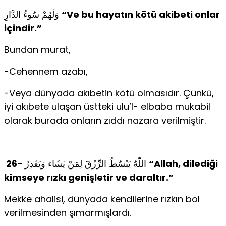
وَلَهُمْ سُوءُ الدَّارِ
“Ve bu hayatın kötü akibeti onlar
içindir.”
Bundan murat,
-Cehennem azabı,
-Veya dünyada akıbetin kötü olmasıdır. Çünkü,
iyi akıbete ulaşan üstteki ulu’l- elbaba mukabil
olarak burada onların zıddı nazara verilmiştir.
26-
اللّهُ يَبْسُطُ الرِّزْقَ لِمَنْ يَشَاء وَيَقَدِرُ
“Allah, dilediği
kimseye rızkı genişletir ve daraltır.”
Mekke ahalisi, dünyada kendilerine rızkın bol
verilmesinden şımarmışlardı.