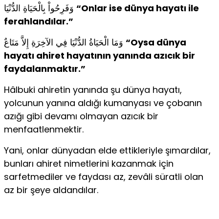
وَفَرِحُواْ بِالْحَيَاةِ الدُّنْيَا
“Onlar ise dünya hayatı ile
ferahlandılar.”
وَمَا الْحَيَاةُ الدُّنْيَا فِي الآخِرَةِ إِلاَّ مَتَاعٌ
“Oysa dünya
hayatı ahiret hayatının yanında azıcık bir
faydalanmaktır.”
Hâlbuki ahiretin yanında şu dünya hayatı,
yolcunun yanına aldığı kumanyası ve çobanın
azığı gibi devamı olmayan azıcık bir
menfaatlenmektir.
Yani, onlar dünyadan elde ettikleriyle şımardılar,
bunları ahiret nimetlerini kazanmak için
sarfetmediler ve faydası az, zevâli süratli olan
az bir şeye aldandılar.