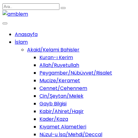
Anasayfa
İslam
Akaid/Kelami Bahisler
Kuran-ı Kerim
Allah/Ruyetullah
Peygamber/Nübüvvet/Risalet
Mucize/Keramet
Cennet/Cehennem
Cin/Şeytan/Melek
Gayb Bilgisi
Kabir/Ahiret/Haşir
Kader/Kaza
Kıyamet Alametleri
Nüzul-u İsa/Mehdi/Deccal