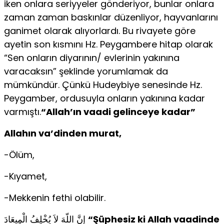
iken onlara seriyyeler gönderiyor, bunlar onlara
zaman zaman baskınlar düzenliyor, hayvanlarını
ganimet olarak alıyorlardı. Bu rivayete göre
ayetin son kısmını Hz. Peygambere hitap olarak
“Sen onların diyarının/ evlerinin yakınına
varacaksın” şeklinde yorumlamak da
mümkündür. Çünkü Hudeybiye senesinde Hz.
Peygamber, ordusuyla onların yakınına kadar
varmıştı.
“Allah’ın vaadi gelinceye kadar”
Allahın va’dinden murat,
-Ölüm,
-Kıyamet,
-Mekkenin fethi olabilir.
إِنَّ اللّهَ لاَ يُخْلِفُ الْمِيعَادَ
“Şüphesiz ki Allah vaadinde