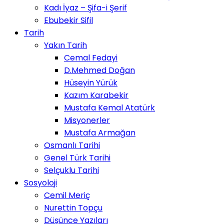
Kadı İyaz – Şifa-i Şerif
Ebubekir Sifil
Tarih
Yakın Tarih
Cemal Fedayi
D.Mehmed Doğan
Hüseyin Yürük
Kazım Karabekir
Mustafa Kemal Atatürk
Misyonerler
Mustafa Armağan
Osmanlı Tarihi
Genel Türk Tarihi
Selçuklu Tarihi
Sosyoloji
Cemil Meriç
Nurettin Topçu
Düşünce Yazıları