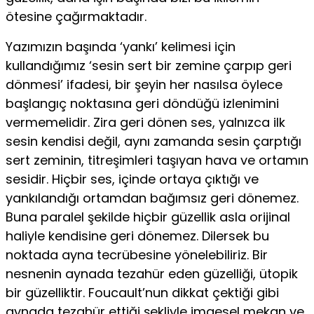
ötesine çağırmaktadır.
Yazımızın başında ‘yankı’ kelimesi için
kullandığımız ‘sesin sert bir zemine çarpıp geri
dönmesi’ ifadesi, bir şeyin her nasılsa öylece
başlangıç noktasına geri döndüğü izlenimini
vermemelidir. Zira geri dönen ses, yalnızca ilk
sesin kendisi değil, aynı zamanda sesin çarptığı
sert zeminin, titreşimleri taşıyan hava ve ortamın
sesidir. Hiçbir ses, içinde ortaya çıktığı ve
yankılandığı ortamdan bağımsız geri dönemez.
Buna paralel şekilde hiçbir güzellik asla orijinal
haliyle kendisine geri dönemez. Di­lersek bu
noktada ayna tecrübesine yönelebiliriz. Bir
nesnenin aynada tezahür eden güzelliği, ütopik
bir güzelliktir. Foucault’nun dikkat çek­tiği gibi
aynada tezahür ettiği şekliyle imgesel mekan ve