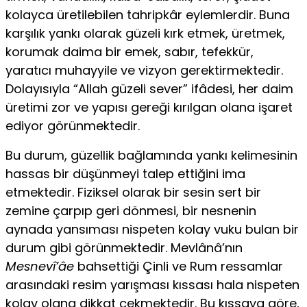
kolayca üretilebilen tahrip­kâr eylemlerdir. Buna
karşılık yankı olarak güzeli kırk etmek, üretmek,
korumak daima bir emek, sabır, tefekkür,
yaratıcı muhayyile ve vizyon gerektirmektedir.
Dolayısıyla “Allah güzeli sever” ifâdesi, her daim
üre­timi zor ve yapısı gereği kırılgan olana işaret
ediyor görünmektedir.
Bu durum, güzellik bağlamında yankı kelimesinin
hassas bir dü­şünmeyi talep ettiğini ima
etmektedir. Fiziksel olarak bir sesin sert bir
zemine çarpıp geri dönmesi, bir nesnenin
aynada yansıması nispeten ko­lay vuku bulan bir
durum gibi görünmektedir. Mevlânâ’nın
Mesnevî’âe
bahsettiği Çinli ve Rum ressamlar
arasındaki resim yarışması kıssası hala nispeten
kolay olana dikkat çekmektedir. Bu kıssaya göre,