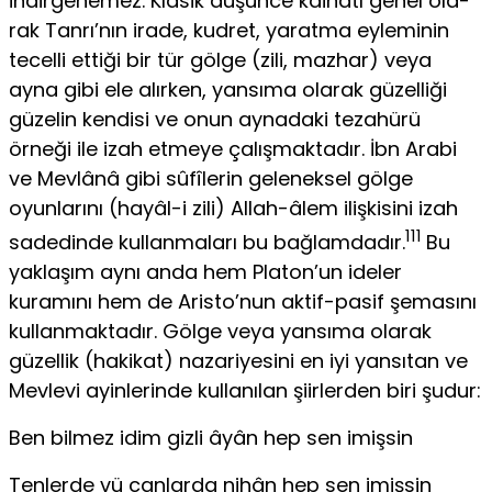
indirgenemez. Klasik düşünce kâinatı genel ola­
rak Tanrı’nın irade, kudret, yaratma eyleminin
tecelli ettiği bir tür gölge (zili, mazhar) veya
ayna gibi ele alırken, yansıma olarak güzelliği
güzelin kendisi ve onun aynadaki tezahürü
örneği ile izah etmeye çalışmaktadır. İbn Arabi
ve Mevlânâ gibi sûfîlerin geleneksel gölge
oyunlarını (hayâl-i zili) Allah-âlem ilişkisini izah
111
sadedinde kullanmaları bu bağlamdadır.
Bu
yaklaşım aynı anda hem Platon’un ideler
kuramını hem de Aris­to’nun aktif-pasif şemasını
kullanmaktadır. Gölge veya yansıma olarak
güzellik (hakikat) nazariyesini en iyi yansıtan ve
Mevlevi ayinlerinde kullanılan şiirlerden biri şudur:
Ben bilmez idim gizli âyân hep sen imişsin
Tenlerde vü canlarda nihân hep sen imişsin