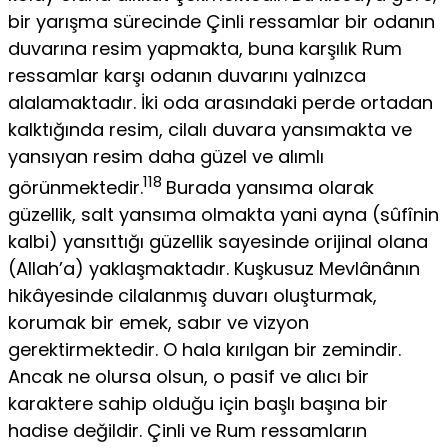
bir ya­rışma sürecinde Çinli ressamlar bir odanın
duvarına resim yapmakta, buna karşılık Rum
ressamlar karşı odanın duvarını yalnızca
alalamak­tadır. İki oda arasındaki perde ortadan
kalktığında resim, cilalı duva­ra yansımakta ve
yansıyan resim daha güzel ve alımlı
118
görünmektedir.
Burada yansıma olarak
güzellik, salt yansıma olmakta yani ayna (sûfînin
kalbi) yansıttığı güzellik sayesinde orijinal olana
(Allah’a) yaklaşmakta­dır. Kuşkusuz Mevlânânın
hikâyesinde cilalanmış duvarı oluşturmak,
korumak bir emek, sabır ve vizyon
gerektirmektedir. O hala kırılgan bir zemindir.
Ancak ne olursa olsun, o pasif ve alıcı bir
karaktere sahip olduğu için başlı başına bir
hadise değildir. Çinli ve Rum ressamların