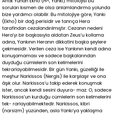
Antik Yunan Ekho (H^, Yankı) mitolojisi bu
soruları kısmen de olsa anlamlandırma yolunda
bize yardımcı olabilir. Bu mitolojiye göre, Yankı
(Ekho) bir dağ perisidir ve tanrıça Hera
tarafindan cezalandırıl­mıştır. Cezanın nedeni
Hera’yı bir başkasıyla aldatan Zeus’u kollama
adına, Yankının Heranın dikkatini başka şeylere
çekmesidir. Verilen ceza ise Yankının kendi adına
konuşamaması ve sadece başkalarından
duyduğu cümlelerin son kelimelerini
tekrarlayabilmesidir. Bir gün Yan­kı, güzelliği ile
meşhur Narkissos (Nergis) ile karşılaşır ve ona
âşık olur. Narkissos’u takip ederek konuşmak
ister, ancak kendi sesini duyura- maz. O, sadece
Narkissos’un kurduğu cümlelerin son kelimelerini
tek- rarlayabilmektedir. Narkissos, kibri
(narsizm) yüzünden, asla Yankı’ya yaklaşma