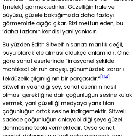
(melek) görmektedirler. Güzelliğin hale ve
büyüsü, güzele baktığımızda daha fazlayı
görmemizle açığa çıkar. Bizi meftun eden, bu
‘daha fazlanın kendisi yani yankıdır.
Bu yüzden Edith Sitwell’in sanatı mantık değil,
büyü olarak ele al­ması oldukça anlamlıdır. O’na
göre sanat eserlerinde “irrasyonel şekilde
mantıksal bir ruh arayışı, günümüzdeki zararlı
[114]
tekdüzelik çılgınlığının bir parçasıdır.”
Sitwell’in yakındığı şey, sanat eserinin nasıl
olması gerektiğine dair çoğunluğun sesine kulak
vermek, yani güzelliği med­yaya yansıtılan
çoğunluğun ortak sesine indirgemektir. Sitwell,
sadece çoğunluğun anlayabildiği şeye güzel
denmesine tepki vermektedir. Oysa sanat
eserini, dolayısıyla güzeli anlayamamak, onu