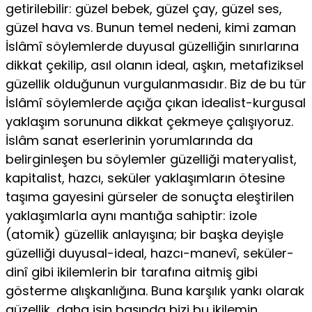
getirilebilir: güzel bebek, güzel çay, güzel ses,
gü­zel hava vs. Bunun temel nedeni, kimi zaman
İslâmî söylemlerde duyusal güzelliğin sınırlarına
dikkat çekilip, asıl olanın ideal, aşkın, metafiziksel
güzellik olduğunun vurgulanmasıdır. Biz de bu tür
İslâmî söylemlerde açığa çıkan idealist-kurgusal
yaklaşım sorununa dikkat çekmeye çalışı­yoruz.
İslâm sanat eserlerinin yorumlarında da
belirginleşen bu söylem­ler güzelliği materyalist,
kapitalist, hazcı, seküler yaklaşımların ötesine
taşıma gayesini gürseler de sonuçta eleştirilen
yaklaşımlarla aynı mantı­ğa sahiptir: izole
(atomik) güzellik anlayışına; bir başka deyişle
güzelliği duyusal-ideal, hazcı-manevî, seküler-
dinî gibi ikilemlerin bir tarafına aitmiş gibi
gösterme alışkanlığına. Buna karşılık yankı olarak
güzellik, daha işin başında bizi bu ikilemin