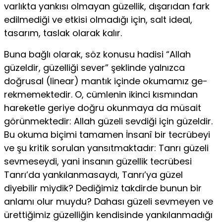
varlıkta yankısı olmayan güzellik, dışarıdan fark
edilmediği ve etkisi olmadığı için, salt ideal,
tasarım, taslak olarak kalır.
Buna bağlı olarak, söz konusu hadisi “Allah
güzeldir, güzelliği se­ver” şeklinde yalnızca
doğrusal (linear) mantık içinde okumamız ge­
rekmemektedir. O, cümlenin ikinci kısmından
hareketle geriye doğru okunmaya da müsait
görünmektedir: Allah güzeli sevdiği için güzeldir.
Bu okuma biçimi tamamen İnsanî bir tecrübeyi
ve şu kritik sorulan yansıtmaktadır: Tanrı güzeli
sevmeseydi, yani insanın güzellik tecrü­besi
Tanrı’da yankılanmasaydı, Tanrı’ya güzel
diyebilir miydik? Dediği­miz takdirde bunun bir
anlamı olur muydu? Dahası güzeli sevmeyen ve
ürettiğimiz güzelliğin kendisinde yankılanmadığı