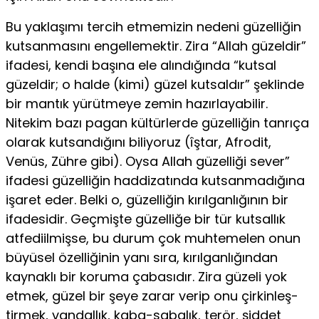
Bu yaklaşımı tercih etmemizin nedeni güzelliğin
kutsanmasını en­gellemektir. Zira “Allah güzeldir”
ifadesi, kendi başına ele alındığında “kutsal
güzeldir; o halde (kimi) güzel kutsaldır” şeklinde
bir mantık yü­rütmeye zemin hazırlayabilir.
Nitekim bazı pagan kültürlerde güzelliğin tanrıça
olarak kutsandığını biliyoruz (îştar, Afrodit,
Venüs, Zühre gibi). Oysa Allah güzelliği sever”
ifadesi güzelliğin haddizatında kutsanma­dığına
işaret eder. Belki o, güzelliğin kırılganlığının bir
ifadesidir. Geç­mişte güzelliğe bir tür kutsallık
atfediilmişse, bu durum çok muhtemelen onun
büyüsel özelliğinin yanı sıra, kırılganlığından
kaynaklı bir koruma çabasıdır. Zira güzeli yok
etmek, güzel bir şeye zarar verip onu çirkinleş­
tirmek, vandallık, kaba-sabalık, terör, şiddet