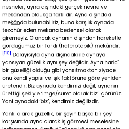
nesneler, ayna dışındaki gerçek nesne ve
mekândan oldukça farklıdır. Ayna dışındaki
me
kân
da bulunabiliriz; buna karşılık aynada
tezahür eden mekana be­densel olarak
giremeyiz. O ancak aynanın dışından hareketle
gördü­ğümüz bir farklı (heterotopik) mekândır.
[110]
Dolayısıyla ayna dışındaki ile aynaya
yansıyan güzellik aynı şey değildir. Ayna haricî
bir güzelliği olduğu gibi yansıtmaktan ziyade
onu kendi yapısı ve ışık faktörüne göre yeniden
üretendir. Biz aynada kendimizi değil, aynanın
ürettiği şekliyle ‘imge/suret olarak biz’i görürüz.
Yani aynadaki ‘biz’, kendimiz değilizdir.
Yankı olarak güzellik, bir şeyin başka bir şey
karşısında ayna olarak iş görmesi meselesine