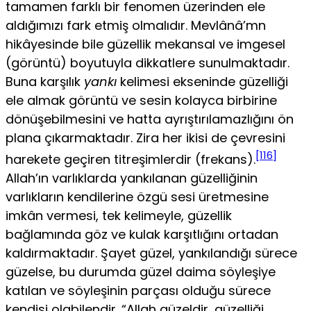
tamamen farklı bir fenomen üzerinden ele
aldığımızı fark etmiş olmalıdır. Mevlânâ’mn
hikâyesinde bile güzellik mekansal ve imgesel
(görüntü) boyutuyla dikkatlere sunulmaktadır.
Buna karşılık
yankı
kelimesi ekseninde güzelliği
ele almak görüntü ve sesin kolayca birbirine
dönüşebilmesini ve hatta ayrıştırılamazlığını ön
plana çıkarmaktadır. Zira her ikisi de çevresini
[116]
harekete geçiren titre­şimlerdir (frekans).
Allah’ın varlıklarda yankılanan güzelliğinin
varlıkların kendilerine özgü sesi üretmesine
imkân vermesi, tek kelimeyle, güzellik
bağlamında göz ve kulak karşıtlığını ortadan
kaldırmaktadır. Şayet güzel, yankılandığı sürece
güzelse, bu durumda güzel daima söy­leşiye
katılan ve söyleşinin parçası olduğu sürece
kendisi olabilendir. “Allah güzeldir, güzelliği