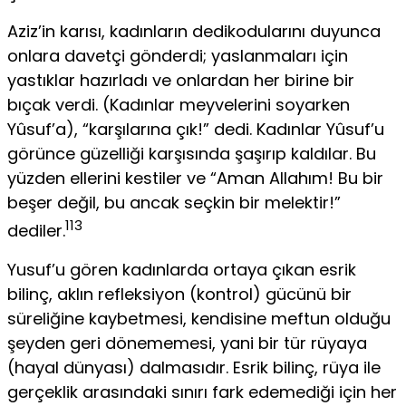
Aziz’in karısı, kadınların dedikodularını duyunca
onlara davetçi gön­derdi; yaslanmaları için
yastıklar hazırladı ve onlardan her birine bir
bıçak verdi. (Kadınlar meyvelerini soyarken
Yûsuf’a), “karşılarına çık!” dedi. Kadınlar Yûsuf’u
görünce güzelliği karşısında şaşırıp kaldılar. Bu
yüzden ellerini kestiler ve “Aman Allahım! Bu bir
beşer değil, bu ancak seçkin bir melektir!”
113
dediler.
Yusuf’u gören kadınlarda ortaya çıkan esrik
bilinç, aklın refleksiyon (kontrol) gücünü bir
süreliğine kaybetmesi, kendisine meftun olduğu
şeyden geri dönememesi, yani bir tür rüyaya
(hayal dünyası) dalması­dır. Esrik bilinç, rüya ile
gerçeklik arasındaki sınırı fark edemediği için her