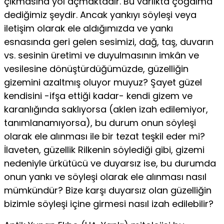
çıkmasına yol açmaktadır. Bu varlıkta çoğalma
dedi­ğimiz şeydir. Ancak yankıyı söyleşi veya
iletişim olarak ele aldığımızda ve yankı
esnasında geri gelen sesimizi, dağ, taş, duvarın
vs. sesinin üre­timi ve duyulmasının imkân ve
vesilesine dönüştürdüğümüzde, güzel­liğin
gizemini azaltmış oluyor muyuz? Şayet güzel
kendisini -ifşa ettiği kadar- kendi gizem ve
karanlığında saklıyorsa (aklen izah edilemiyor,
tanımlanamıyorsa), bu durum onun söyleşi
olarak ele alınması ile bir tezat teşkil eder mi?
İlaveten, güzellik Rilkenin söylediği gibi, gizemi
nedeniyle ürkütücü ve duyarsız ise, bu durumda
onun yankı ve söyleşi olarak ele alınması nasıl
mümkündür? Bize karşı duyarsız olan güzelli­ğin
bizimle söyleşi içine girmesi nasıl izah edilebilir?