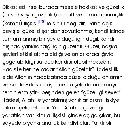
Dikkat edilirse, burada mesele hakikat ve güzellik
(hüsn) veya gü­zellik (cemal) ve tamamlanmışlık
[109
(kemal) ilişkisi
ile sınırlı değildir. Daha açık
deyişle, güzel dışarıdan soyutlanmış, kendi içinde
tamamlan­mış bir şey olduğu için değil, kendi
dışında yankılandığı için güzeldir. Güzel, başka
şeyleri etkisi altına aldığı ve onlar aracılığıyla
çoğalabildiği sürece kendisi olabilmektedir.
Hadiste her ne kadar “Allah güzeldir” ifadesi ilk
elde Allah’ın haddizatında güzel olduğu anlamını
verse de -klasik düşünce bu şekilde anlamayı
tercih etmiştir- peşinden gelen “güzelliği sever”
ifâdesi, Allah ile yaratılmış varlıklar arası ilişkiye
dikkat çekmektedir. Yani Allah’ın güzelliği
yaratılan varlıklarla ilişkisi içinde açığa çıkar, bu
sayede o yankılanarak kendisi olur. Farklı bir