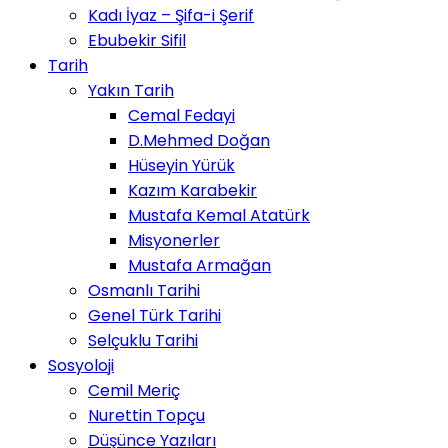
Kadı İyaz – Şifa-i Şerif
Ebubekir Sifil
Tarih
Yakın Tarih
Cemal Fedayi
D.Mehmed Doğan
Hüseyin Yürük
Kazım Karabekir
Mustafa Kemal Atatürk
Misyonerler
Mustafa Armağan
Osmanlı Tarihi
Genel Türk Tarihi
Selçuklu Tarihi
Sosyoloji
Cemil Meriç
Nurettin Topçu
Düşünce Yazıları