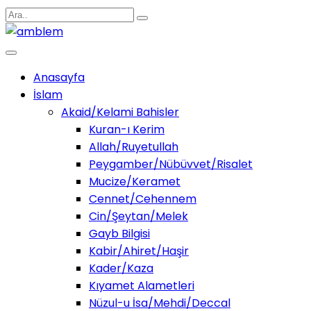
Anasayfa
İslam
Akaid/Kelami Bahisler
Kuran-ı Kerim
Allah/Ruyetullah
Peygamber/Nübüvvet/Risalet
Mucize/Keramet
Cennet/Cehennem
Cin/Şeytan/Melek
Gayb Bilgisi
Kabir/Ahiret/Haşir
Kader/Kaza
Kıyamet Alametleri
Nüzul-u İsa/Mehdi/Deccal