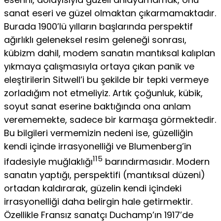
sanat eseri ve güzel olmaktan çıkarmamaktadır.
Burada 1900’lü yılların başlarında perspek­tif
ağırlıklı geleneksel resim geleneği sonrası,
kübizm dahil, modem sanatın mantıksal kalıplan
yıkmaya çalışmasıyla ortaya çıkan panik ve
eleştirilerin Sitwell’i bu şekilde bir tepki vermeye
zorladığım not etmeliyiz. Artık çoğunluk, kübik,
soyut sanat eserine baktığında ona anlam
verememekte, sadece bir karmaşa görmektedir.
Bu bilgileri vermemi­zin nedeni ise, güzelliğin
kendi içinde irrasyonelliği ve Blumenberg’in
115
ifadesiyle muğlaklığı
barındırmasıdır. Modern
sanatın yaptığı, pers­pektifi (mantıksal düzeni)
ortadan kaldırarak, güzelin kendi içindeki
irrasyonelliği daha belirgin hale getirmektir.
Özellikle Fransız sanatçı Duchamp’ın 1917’de