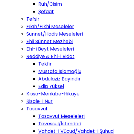
Ruh/Cisim
Şefaat
Tefsir
Fıkıh/Fıkhi Meseleler
Sünnet/Hadis Meseleleri
Ehli Sünnet Mezhebi
Ehl-i Beyt Meseleleri
Reddiye & Ehl-i Bidat
Tekfir
Mustafa İslamoğlu
Abdulaziz Bayındır
Edip Yüksel
Kıssa-Menkıbe-Hikaye
Risale-i Nur
Tasavvuf
Tasavvuf Meseleleri
Tevessül/İstimdad
Vahdet-i Vücud/Vahdet-i Şuhud