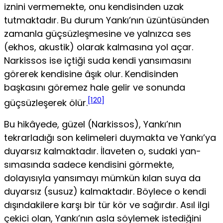
iznini vermemekte, onu kendisinden uzak
tutmaktadır. Bu durum Yankı’nın üzüntüsünden
zamanla güçsüzleşmesine ve yalnızca ses
(ekhos, akustik) olarak kalmasına yol açar.
Narkissos ise içtiği suda kendi yansımasını
görerek kendisine âşık olur. Kendisinden
başkasını göremez hale gelir ve sonunda
[120]
güçsüzleşerek ölür.
Bu hikâyede, güzel (Narkissos), Yankı’nın
tekrarladığı son kelime­leri duymakta ve Yankı’ya
duyarsız kalmaktadır. İlaveten o, sudaki yan­
sımasında sadece kendisini görmekte,
dolayısıyla yansımayı mümkün kılan suya da
duyarsız (susuz) kalmaktadır. Böylece o kendi
dışında­kilere karşı bir tür kör ve sağırdır. Asıl ilgi
çekici olan, Yankı’nın asla söylemek istediğini