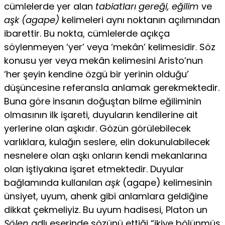
cümlelerde yer alan
tabiatları gereği, eğilim
ve
aşk (agape)
kelimeleri aynı noktanın açılımından
ibarettir. Bu nokta, cümlelerde açıkça
söylenmeyen ‘yer’ veya ‘mekân’ kelimesidir. Söz
konusu yer veya mekân kelimesini Aristo’nun
‘her şeyin kendine özgü bir yerinin oldu­ğu’
düşüncesine referansla anlamak gerekmektedir.
Buna göre insanın doğuştan bilme eğiliminin
olmasının ilk işareti, duyuların kendilerine ait
yerlerine olan aşkıdır. Gözün görülebilecek
varlıklara, kulağın sesle­re, elin dokunulabilecek
nesnelere olan aşkı onların kendi mekanlarına
olan iştiyakına işaret etmektedir. Duyular
bağlamında kullanılan
aşk
(agape) kelimesinin
ünsiyet, uyum, ahenk gibi anlamlara geldiğine
dik­kat çekmeliyiz. Bu uyum hadisesi, Platon un
Şölen
adlı eserinde sözünü ettiği “ikiye bölünmüş