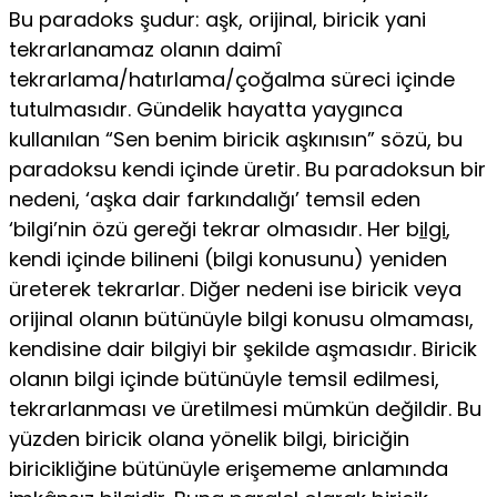
Bu paradoks şudur: aşk, orijinal, biricik yani
tekrarlana­maz olanın daimî
tekrarlama/hatırlama/çoğalma süreci içinde
tutulma­sıdır. Gündelik hayatta yaygınca
kullanılan “Sen benim biricik aşkınısın” sözü, bu
paradoksu kendi içinde üretir. Bu paradoksun bir
nedeni, ‘aşka dair farkındalığı’ temsil eden
‘bilgi’nin özü gereği tekrar olmasıdır. Her b
ilgi
,
kendi içinde bilineni (bilgi konusunu) yeniden
üreterek tekrarlar. Diğer nedeni ise biricik veya
orijinal olanın bütünüyle bilgi konusu ol­maması,
kendisine dair bilgiyi bir şekilde aşmasıdır. Biricik
olanın bilgi içinde bütünüyle temsil edilmesi,
tekrarlanması ve üretilmesi mümkün değildir. Bu
yüzden biricik olana yönelik bilgi, biriciğin
biricikliğine bütünüyle erişememe anlamında