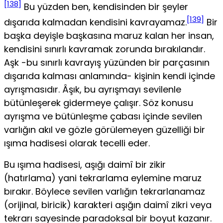
[138]
Bu yüzden ben, kendisinden bir şeyler
[139]
dışarıda kalmadan kendisini kavrayamaz.
Bir
başka deyişle başkasına maruz kalan her in­san,
kendisini sınırlı kavramak zorunda bırakılandır.
Aşk -bu sınırlı kav­rayış yüzünden bir parçasının
dışarıda kalması anlamında- kişinin kendi içinde
ayrışmasıdır. Âşık, bu ayrışmayı sevilenle
bütünleşerek gidermeye çalışır. Söz konusu
ayrışma ve bütünleşme çabası içinde sevilen
varlığın akıl ve gözle görülemeyen güzelliği bir
ışıma hadisesi olarak tecelli eder.
Bu ışıma hadisesi, aşığı daimî bir zikir
(hatırlama) yani tekrarlama eylemine maruz
bırakır. Böylece sevilen varlığın tekrarlanamaz
(orijinal, biricik) karakteri aşığın daimî zikri veya
tekrarı sayesinde paradoksal bir boyut kazanır.