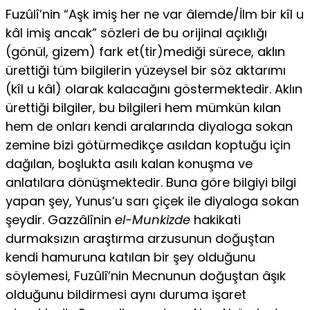
Fuzûlî’nin “Aşk imiş her ne var âlemde/İlm bir kîl u
kâl imiş ancak” sözleri de bu orijinal açıklığı
(gönül, gizem) fark et(tir)mediği sürece, aklın
ürettiği tüm bilgilerin yüzeysel bir söz aktarımı
(kîl u kâl) ola­rak kalacağını göstermektedir. Aklın
ürettiği bilgiler, bu bilgileri hem mümkün kılan
hem de onları kendi aralarında diyaloga sokan
zemine bizi götürmedikçe asıldan koptuğu için
dağılan, boşlukta asılı kalan konuşma ve
anlatılara dönüşmektedir. Buna göre bilgiyi bilgi
yapan şey, Yunus’u sarı çiçek ile diyaloga sokan
şeydir. Gazzâlînin
el-Munkizde
hakikati
durmaksızın araştırma arzusunun doğuştan
kendi hamuruna katılan bir şey olduğunu
söylemesi, Fuzûlî’nin Mecnunun doğuştan âşık
olduğunu bildirmesi aynı duruma işaret