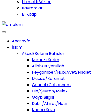
Hikmetli Sözler
Kavramlar
E-Kitap
Anasayfa
İslam
Akaid/Kelami Bahisler
Kuran-ı Kerim
Allah/Ruyetullah
Peygamber/Nübüvvet/Risalet
Mucize/Keramet
Cennet/Cehennem
Cin/Şeytan/Melek
Gayb Bilgisi
Kabir/Ahiret/Haşir
Kader/Kaza