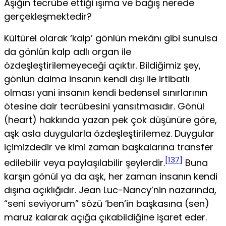
Aşığın tecrübe ettiği ışıma ve bağış nerede
gerçekleşmektedir?
Kültürel olarak ‘kalp’ gönlün mekânı gibi sunulsa
da gönlün kalp adlı organ ile
özdeşleştirilemeyeceği açıktır. Bildiğimiz şey,
gönlün da­ima insanın kendi dışı ile irtibatlı
olması yani insanın kendi bedensel sınırlarının
ötesine dair tecrübesini yansıtmasıdır. Gönül
(heart) hak­kında yazan pek çok düşünüre göre,
aşk asla duygularla özdeşleştirile­mez. Duygular
içimizdedir ve kimi zaman başkalarına transfer
[137]
edilebilir veya paylaşılabilir şeylerdir.
Buna
karşın gönül ya da aşk, her zaman insanın kendi
dışına açıklığıdır. Jean Luc-Nancy’nin nazarında,
“seni se­viyorum” sözü ‘ben’in başkasına (sen)
maruz kalarak açığa çıkabildiğine işaret eder.