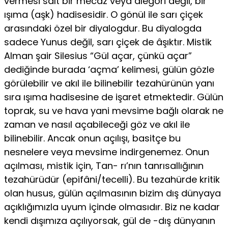
vermesi salt bir mecaz veya alegori değil, bir
ışıma (aşk) hadisesidir. O gönül ile sarı çiçek
arasındaki özel bir diyalogdur. Bu diyalogda
sadece Yunus değil, sarı çiçek de âşıktır. Mistik
Alman şair Silesius “Gül açar, çünkü açar”
dediğinde burada ‘açma’ kelimesi, gülün gözle
görülebilir ve akıl ile bilinebilir tezahürünün yanı
sıra ışıma hadisesine de işaret etmektedir. Gülün
toprak, su ve hava yani mevsime bağlı olarak ne
zaman ve na­sıl açabileceği göz ve akıl ile
bilinebilir. Ancak onun açılışı, basitçe bu
nesnelere veya mevsime indirgenemez. Onun
açılması, mistik için, Tan- rı’nın tanrısallığının
tezahürüdür (epifâni/tecelli). Bu tezahürde kritik
olan husus, gülün açılmasının bizim dış dünyaya
açıklığımızla uyum içinde olmasıdır. Biz ne kadar
kendi dışımıza açılıyorsak, gül de -dış dünyanın