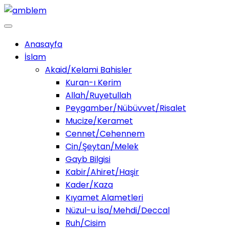
Anasayfa
İslam
Akaid/Kelami Bahisler
Kuran-ı Kerim
Allah/Ruyetullah
Peygamber/Nübüvvet/Risalet
Mucize/Keramet
Cennet/Cehennem
Cin/Şeytan/Melek
Gayb Bilgisi
Kabir/Ahiret/Haşir
Kader/Kaza
Kıyamet Alametleri
Nüzul-u İsa/Mehdi/Deccal
Ruh/Cisim