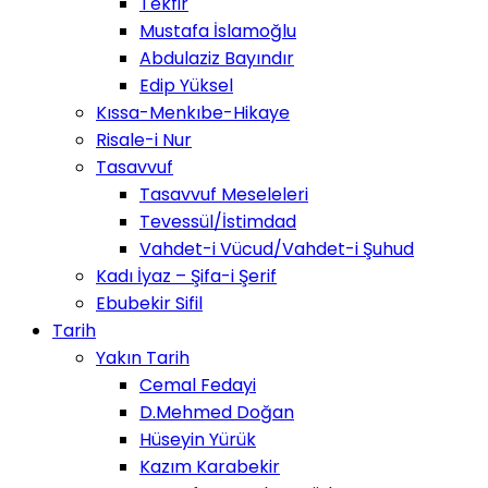
Tekfir
Mustafa İslamoğlu
Abdulaziz Bayındır
Edip Yüksel
Kıssa-Menkıbe-Hikaye
Risale-i Nur
Tasavvuf
Tasavvuf Meseleleri
Tevessül/İstimdad
Vahdet-i Vücud/Vahdet-i Şuhud
Kadı İyaz – Şifa-i Şerif
Ebubekir Sifil
Tarih
Yakın Tarih
Cemal Fedayi
D.Mehmed Doğan
Hüseyin Yürük
Kazım Karabekir