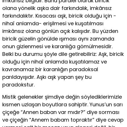
imkânsız bilgidir. Buna paralel olarak biricik
olana yönelik aşka dair farkındalık, imkânsız
farkındalıktır. Kı­sacası aşk, biricik olduğu için -
nihaî anlamda- erişilmesi ve kuşatılması
imkânsız olana gönlün açık kalışıdır. Bu yüzden
biricik güzelin gönülde ışıması aynı zamanda
onun gizlenmesi ve karanlığa gömülmesidir.
Belki bu durumu şöyle dile getirebiliriz: Aşk, biricik
olduğu için nihaî anlam­da kuşatılamaz ve
kavranamaz bir karanlığın paradoksal
parıldayışıdır. Aşkı aşk yapan şey bu
paradokstur.
Mistik gelenekler şimdiye değin söylediklerimizle
kısmen uzlaşan boyutlara sahiptir. Yunus’un sarı
çiçeğe “Annen baban var mıdır?” diye sorması
ve çiçeğin “Annem babam topraktır” diye cevap