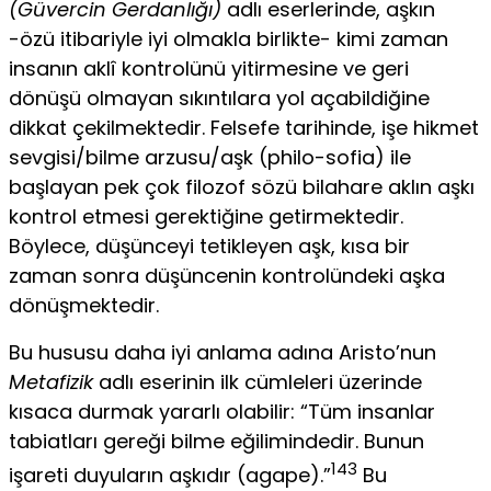
(Güvercin Gerdanlığı)
adlı eserlerinde, aşkın
-özü iti­bariyle iyi olmakla birlikte- kimi zaman
insanın aklî kontrolünü yi­tirmesine ve geri
dönüşü olmayan sıkıntılara yol açabildiğine
dikkat çekilmektedir. Felsefe tarihinde, işe hikmet
sevgisi/bilme arzusu/aşk (philo-sofia) ile
başlayan pek çok filozof sözü bilahare aklın aşkı
kont­rol etmesi gerektiğine getirmektedir.
Böylece, düşünceyi tetikleyen aşk, kısa bir
zaman sonra düşüncenin kontrolündeki aşka
dönüşmektedir.
Bu hususu daha iyi anlama adına Aristo’nun
Metafizik
adlı eseri­nin ilk cümleleri üzerinde
kısaca durmak yararlı olabilir: “Tüm insanlar
tabiatları gereği bilme eğilimindedir. Bunun
143
işareti duyuların aşkıdır (agape).”
Bu