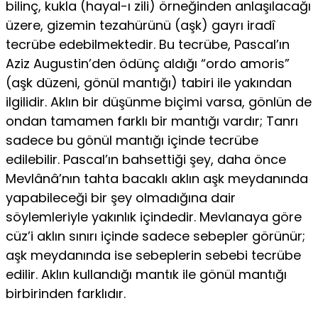
bilinç, kukla (hayal-ı zili) örneğinden anlaşılacağı
üzere, gize­min tezahürünü (aşk) gayrı iradî
tecrübe edebilmektedir. Bu tecrübe, Pascal’ın
Aziz Augustin’den ödünç aldığı “ordo amoris”
(aşk düzeni, gönül mantığı) tabiri ile yakından
ilgilidir. Aklın bir düşünme biçimi varsa, gönlün de
ondan tamamen farklı bir mantığı vardır; Tanrı
sade­ce bu gönül mantığı içinde tecrübe
edilebilir. Pascal’ın bahsettiği şey, daha önce
Mevlânâ’nın tahta bacaklı aklın aşk meydanında
yapabileceği bir şey olmadığına dair
söylemleriyle yakınlık içindedir. Mevlanaya göre
cüz’i aklın sınırı içinde sadece sebepler görünür;
aşk meydanında ise sebeplerin sebebi tecrübe
edilir. Aklın kullandığı mantık ile gönül mantığı
birbirinden farklıdır.