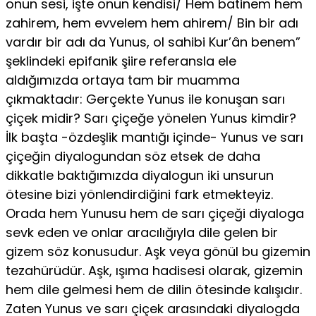
onun sesi, işte onun kendisi/ Hem batinem hem
zahirem, hem evvelem hem ahirem/ Bin bir adı
vardır bir adı da Yunus, ol sahibi Kur’ân benem”
şeklindeki epifanik şiire re­feransla ele
aldığımızda ortaya tam bir muamma
çıkmaktadır: Gerçekte Yunus ile konuşan sarı
çiçek midir? Sarı çiçeğe yönelen Yunus kimdir?
İlk başta -özdeşlik mantığı içinde- Yunus ve sarı
çiçeğin diyalogundan söz etsek de daha
dikkatle baktığımızda diyalogun iki unsurun
ötesine bizi yönlendirdiğini fark etmekteyiz.
Orada hem Yunusu hem de sarı çiçeği diyaloga
sevk eden ve onlar aracılığıyla dile gelen bir
gizem söz konusudur. Aşk veya gönül bu gizemin
tezahürüdür. Aşk, ışıma hadisesi olarak, gizemin
hem dile gelmesi hem de dilin ötesinde kalışıdır.
Zaten Yunus ve sarı çiçek arasındaki diyalogda