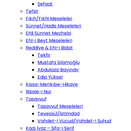
Şefaat
Tefsir
Fıkıh/Fıkhi Meseleler
Sünnet/Hadis Meseleleri
Ehli Sünnet Mezhebi
Ehl-i Beyt Meseleleri
Reddiye & Ehl-i Bidat
Tekfir
Mustafa İslamoğlu
Abdulaziz Bayındır
Edip Yüksel
Kıssa-Menkıbe-Hikaye
Risale-i Nur
Tasavvuf
Tasavvuf Meseleleri
Tevessül/İstimdad
Vahdet-i Vücud/Vahdet-i Şuhud
Kadı İyaz – Şifa-i Şerif