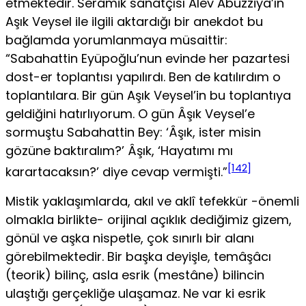
etmektedir. Seramik sa­natçısı Alev Abüzziya’ın
Aşık Veysel ile ilgili aktardığı bir anekdot bu
bağlamda yorumlanmaya müsaittir:
“Sabahattin Eyüpoğlu’nun evinde her pazartesi
dost-er toplantısı yapılırdı. Ben de katılırdım o
toplan­tılara. Bir gün Aşık Veysel’in bu toplantıya
geldiğini hatırlıyorum. O gün Âşık Veysel’e
sormuştu Sabahattin Bey: ‘Âşık, ister misin
gözüne baktıralım?’ Âşık, ‘Hayatımı mı
[142]
karartacaksın?’ diye cevap vermişti.”
Mistik yaklaşımlarda, akıl ve aklî tefekkür -önemli
olmakla birlik­te- orijinal açıklık dediğimiz gizem,
gönül ve aşka nispetle, çok sınırlı bir alanı
görebilmektedir. Bir başka deyişle, temâşâcı
(teorik) bilinç, asla esrik (mestâne) bilincin
ulaştığı gerçekliğe ulaşamaz. Ne var ki esrik