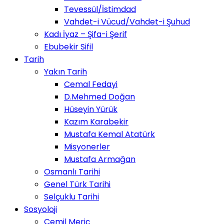
Tevessül/İstimdad
Vahdet-i Vücud/Vahdet-i Şuhud
Kadı İyaz – Şifa-i Şerif
Ebubekir Sifil
Tarih
Yakın Tarih
Cemal Fedayi
D.Mehmed Doğan
Hüseyin Yürük
Kazım Karabekir
Mustafa Kemal Atatürk
Misyonerler
Mustafa Armağan
Osmanlı Tarihi
Genel Türk Tarihi
Selçuklu Tarihi
Sosyoloji
Cemil Meriç