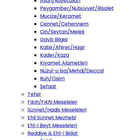
Allah/Ruyetullah
Peygamber/Nübüvvet/Risalet
Mucize/Keramet
Cennet/Cehennem
Cin/Şeytan/Melek
Gayb Bilgisi
Kabir/Ahiret/Haşir
Kader/Kaza
Kıyamet Alametleri
Nüzul-u İsa/Mehdi/Deccal
Ruh/Cisim
Şefaat
Tefsir
Fıkıh/Fıkhi Meseleler
Sünnet/Hadis Meseleleri
Ehli Sünnet Mezhebi
Ehl-i Beyt Meseleleri
Reddiye & Ehl-i Bidat