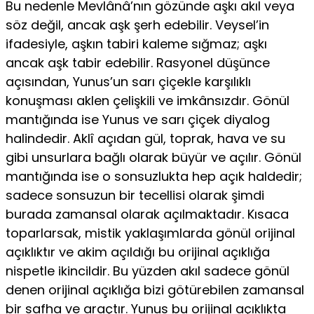
Bu nedenle Mevlânâ’nın gözünde aşkı akıl veya
söz değil, ancak aşk şerh edebilir. Veysel’in
ifadesiyle, aşkın tabiri kaleme sığmaz; aşkı
ancak aşk tabir edebilir. Rasyonel düşünce
açısından, Yunus’un sarı çiçekle karşılıklı
konuşması aklen çelişkili ve imkânsızdır. Gönül
mantığında ise Yunus ve sarı çiçek diyalog
halindedir. Aklî açıdan gül, toprak, hava ve su
gibi unsurlara bağlı olarak büyür ve açılır. Gönül
mantığında ise o sonsuzlukta hep açık haldedir;
sadece sonsuzun bir tecellisi olarak şimdi
burada zamansal olarak açılmaktadır. Kısaca
toparlarsak, mistik yakla­şımlarda gönül orijinal
açıklıktır ve akim açıldığı bu orijinal açıklığa
nispetle ikincildir. Bu yüzden akıl sadece gönül
denen orijinal açıklığa bizi götürebilen zamansal
bir safha ve araçtır. Yunus bu orijinal açıklıkta