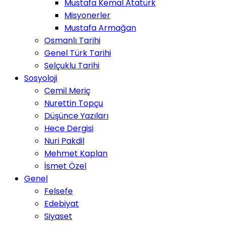
Mustafa Kemal Atatürk
Misyonerler
Mustafa Armağan
Osmanlı Tarihi
Genel Türk Tarihi
Selçuklu Tarihi
Sosyoloji
Cemil Meriç
Nurettin Topçu
Düşünce Yazıları
Hece Dergisi
Nuri Pakdil
Mehmet Kaplan
İsmet Özel
Genel
Felsefe
Edebiyat
Siyaset