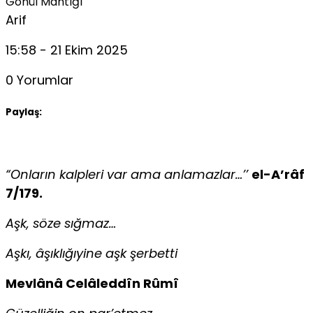
Gönül Mantığı
Arif
15:58 - 21 Ekim 2025
0 Yorumlar
Paylaş:
“Onların kalpleri var ama anlamazlar…’’
el-A’râf
7/179.
Aşk, söze sığmaz…
Aşkı, âşıklığıyine aşk şerbetti
Mevlânâ Celâleddîn Rûmî