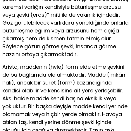
küremsi varlığın kendisiyle bütünleşme arzusu
veya şevki (eros)” miti ile de yakınlık içindedir.
Göz görülebilecek var­lıklara yöneldiğinde onlarla
bütünleşme eğilim veya arzusunu hem açığa
çıkarmış hem de kısmen tatmin etmiş olur.
Böylece gözün görme şevki, insanda görme
hazzını ortaya çıkarmaktadır.
Aristo, maddenin (hyle) form elde etme şevkini
de bu bağlamda ele almaktadır. Madde (imkân
hali), ancak bir suret (form) kazandığında
kendisi olabilir ve kendisine ait yere yerleşebilir.
Aksi halde madde ken­di başına eksiklik veya
yokluktur. Bir başka deyişle madde kendi yerinde
olamamak veya hiçbir yerde olmaktır. Havaya
atılan taş, kendi yerine dönme şevki içinde
olduğu için aşağıya düşmektedir. Taşın aşkı,