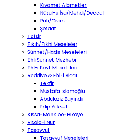
Kıyamet Alametleri
Nüzul-u İsa/Mehdi/Deccal
Ruh/Cisim
Şefaat
Tefsir
Fıkıh/Fıkhi Meseleler
Sünnet/Hadis Meseleleri
Ehli Sünnet Mezhebi
Ehl-i Beyt Meseleleri
Reddiye & Ehl-i Bidat
Tekfir
Mustafa İslamoğlu
Abdulaziz Bayındır
Edip Yüksel
Kıssa-Menkıbe-Hikaye
Risale-i Nur
Tasavvuf
Tasavvuf Meseleleri