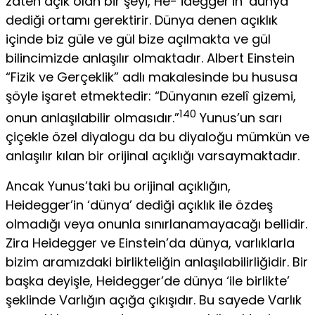
zaten açık olan bir şeyi, He- idegger’in ‘dünya’
dediği ortamı gerektirir. Dünya denen açıklık
içinde biz güle ve gül bize açılmakta ve gül
bilincimizde anlaşılır olmaktadır. Albert Einstein
“Fizik ve Gerçeklik” adlı makalesinde bu hususa
şöyle işaret etmektedir: “Dünyanın ezelî gizemi,
140
onun anlaşılabilir olması­dır.”
Yunus’un sarı
çiçekle özel diyalogu da bu diyaloğu mümkün ve
anlaşılır kılan bir orijinal açıklığı varsaymaktadır.
Ancak Yunus’taki bu orijinal açıklığın,
Heidegger’in ‘dünya’ dediği açıklık ile özdeş
olmadığı veya onunla sınırlanamayacağı bellidir.
Zira Heidegger ve Einstein’da dünya, varlıklarla
bizim aramızdaki birlikteli­ğin anlaşılabilirliğidir. Bir
başka deyişle, Heidegger’de dünya ‘ile birlikte’
şeklinde Varlığın açığa çıkışıdır. Bu sayede Varlık