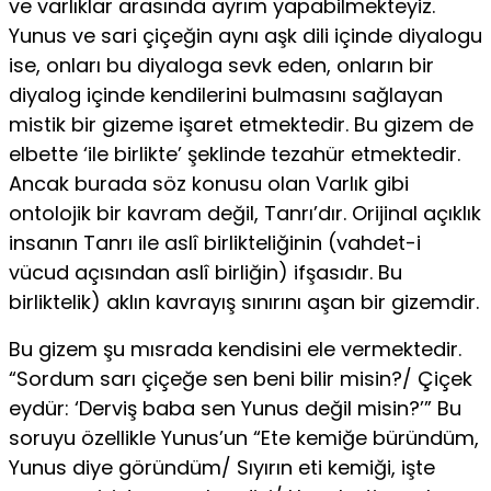
ve varlıklar arasında ayrım yapabilmekteyiz.
Yunus ve sari çiçeğin aynı aşk dili içinde diyalogu
ise, onları bu diyaloga sevk eden, onların bir
diyalog içinde kendilerini bulmasını sağlayan
mistik bir gizeme işaret etmektedir. Bu gizem de
el­bette ‘ile birlikte’ şeklinde tezahür etmektedir.
Ancak burada söz konusu olan Varlık gibi
ontolojik bir kavram değil, Tanrı’dır. Orijinal açıklık
in­sanın Tanrı ile aslî birlikteliğinin (vahdet-i
vücud açısından aslî birliğin) ifşasıdır. Bu
birliktelik) aklın kavrayış sınırını aşan bir gizemdir.
Bu gizem şu mısrada kendisini ele vermektedir.
“Sordum sarı çiçe­ğe sen beni bilir misin?/ Çiçek
eydür: ‘Derviş baba sen Yunus değil mi­sin?’” Bu
soruyu özellikle Yunus’un “Ete kemiğe büründüm,
Yunus diye göründüm/ Sıyırın eti kemiği, işte