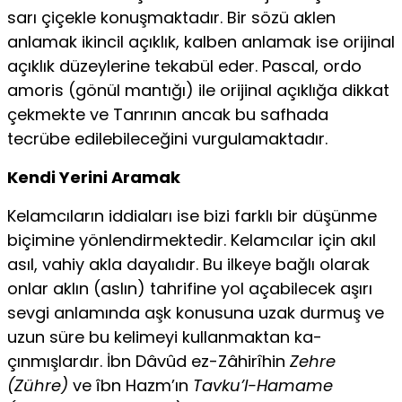
sarı çiçekle konuşmaktadır. Bir sözü aklen
anlamak ikincil açıklık, kal­ben anlamak ise orijinal
açıklık düzeylerine tekabül eder. Pascal, ordo
amoris (gönül mantığı) ile orijinal açıklığa dikkat
çekmekte ve Tanrının ancak bu safhada
tecrübe edilebileceğini vurgulamaktadır.
Kendi Yerini Aramak
Kelamcıların iddiaları ise bizi farklı bir düşünme
biçimine yönlendir­mektedir. Kelamcılar için akıl
asıl, vahiy akla dayalıdır. Bu ilkeye bağlı olarak
onlar aklın (aslın) tahrifine yol açabilecek aşırı
sevgi anlamında aşk konusuna uzak durmuş ve
uzun süre bu kelimeyi kullanmaktan ka­
çınmışlardır. İbn Dâvûd ez-Zâhirîhin
Zehre
(Zühre)
ve îbn Hazm’ın
Tavku’l-Hamame