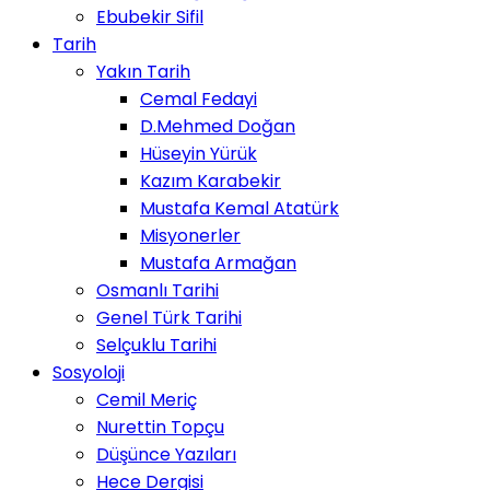
Ebubekir Sifil
Tarih
Yakın Tarih
Cemal Fedayi
D.Mehmed Doğan
Hüseyin Yürük
Kazım Karabekir
Mustafa Kemal Atatürk
Misyonerler
Mustafa Armağan
Osmanlı Tarihi
Genel Türk Tarihi
Selçuklu Tarihi
Sosyoloji
Cemil Meriç
Nurettin Topçu
Düşünce Yazıları
Hece Dergisi