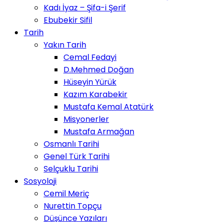
Kadı İyaz – Şifa-i Şerif
Ebubekir Sifil
Tarih
Yakın Tarih
Cemal Fedayi
D.Mehmed Doğan
Hüseyin Yürük
Kazım Karabekir
Mustafa Kemal Atatürk
Misyonerler
Mustafa Armağan
Osmanlı Tarihi
Genel Türk Tarihi
Selçuklu Tarihi
Sosyoloji
Cemil Meriç
Nurettin Topçu
Düşünce Yazıları