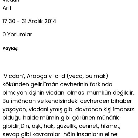
Arif
17:30 - 31 Aralık 2014
0 Yorumlar
Paylaş:
‘Vicdan’, Arapça v-c-d (vecd, bulmak)
kökünden gelir.İîmân cevherinin farkında
olmayan kişinin vicdanı olması mümkün değildir.
Bu îmândan ve kendisindeki cevherden bihaber
yaşayan, vicdanlıymış gibi davranan kişi imansız
olduğu halde mümin gibi görünen münâfık
gibidir;Din, aşk, hak, güzellik, cennet, hizmet,
sevap gibi kavramlar hâin insanların eline