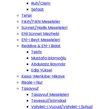
Ruh/Cisim
Şefaat
Tefsir
Fıkıh/Fıkhi Meseleler
Sünnet/Hadis Meseleleri
Ehli Sünnet Mezhebi
Ehl-i Beyt Meseleleri
Reddiye & Ehl-i Bidat
Tekfir
Mustafa İslamoğlu
Abdulaziz Bayındır
Edip Yüksel
Kıssa-Menkıbe-Hikaye
Risale-i Nur
Tasavvuf
Tasavvuf Meseleleri
Tevessül/İstimdad
Vahdet-i Vücud/Vahdet-i Şuhud