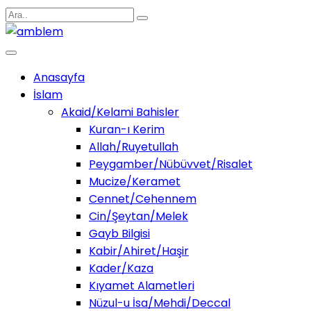
Anasayfa
İslam
Akaid/Kelami Bahisler
Kuran-ı Kerim
Allah/Ruyetullah
Peygamber/Nübüvvet/Risalet
Mucize/Keramet
Cennet/Cehennem
Cin/Şeytan/Melek
Gayb Bilgisi
Kabir/Ahiret/Haşir
Kader/Kaza
Kıyamet Alametleri
Nüzul-u İsa/Mehdi/Deccal